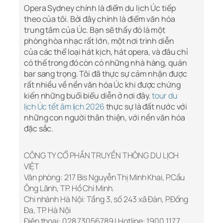
Opera Sydney chính là điểm du lịch Úc tiếp
theo của tôi. Bởi đây chính là điểm văn hóa
trung tâm của Úc. Bạn sẽ thấy đó là một
phòng hòa nhạc rất lớn, một nơi trình diễn
của các thể loại hát kịch, hát opera, và đâu chỉ
có thế trong đó còn có những nhà hàng, quán
bar sang trọng. Tôi đã thực sự cảm nhận được
rất nhiều về nền văn hóa Úc khi được chứng
kiến những buổi biểu diễn ở nơi đây.
tour du
lịch Úc tết âm lịch 2026
thực sự là đất nước với
những con người thân thiện, với nền văn hóa
đặc sắc.
CÔNG TY CỔ PHẦN TRUYỀN THÔNG DU LỊCH
VIỆT
Văn phòng: 217 Bis Nguyễn Thị Minh Khai, P.Cầu
Ông Lãnh, TP. Hồ Chí Minh.
Chi nhánh Hà Nội: Tầng 3, số 243 xã Đàn, P.Đống
Đa, TP. Hà Nội
Điện thoại: 028 73056789 | Hotline: 1900 1177