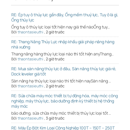
RE: Ép tuy ô thủy lực gần đây, Ống mềm thuỷ lực, Tuy ô là gì,
Ống thủy lực
Ống tuy ô thủy lực loại tốt hiện nay giá thế nàoỐng tuy…
Bởi
thaontasieuthi
,
2 giờ trước
RE: Thang Nâng Thủy Lực nhập khẩu giải pháp nâng hàng
nhà xưởng
Thang nâng hàng thủy lực loại nào thì tốt hiện anyThang…
Bởi
thaontasieuthi
,
2 giờ trước
RE: Mua sàn nâng thủy lực ở đâu, Sàn nâng thủy lực giá rẻ,
Dock leveler giá tốt
Sàn nâng hạ thủy lực loại nào thì tốt hiện naySàn nâng …
Bởi
thaontasieuthi
,
2 giờ trước
RE: Sửa chữa máy móc thiết bị tự động hóa, máy móc công
nghiệp, máy thủy lực, bảo dưỡng định kỳ thiết bị hệ thống
máy móc
bảo dưỡng, sửa chữa máy móc thiết bị thủy lực loại tốt …
Bởi
thaontasieuthi
,
3 giờ trước
RE: Máy Ép Bột Kim Loại Công Nghiệp 100T – 150T – 250T