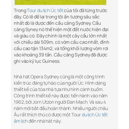
Trong
Tour du lịch Úc tết
của tôi đã từng trước
đây. Có lẽ để lại trong tôi ấn tượng sâu sắc
nhất đó là được đến cầu cảng Sydney. Cầu
cảng Syney nó thể hiện một đất nước hiện đại
và giàu có. Đây chính là một cây cầu lớn nhất
với chiều dài 509m, có vòm cầu cao nhất, đỉnh
cầu cao tận 134m2, và tổng khối lượng vòm rơi
vào khoảng 39 tấn. Cầu cảng Sydney đã được
ghi vào kỷ lục Guiness.
Nhà hát Opera Sydney cũng là một công trình
kiến trúc đáng tự hào của người Úc. Hình dáng
thiết kế của tòa nhà tựa như hình cánh buồm.
Công trình thiết kế này được tiến hành vào năm
1962, bởi Jorn Utzon người Đan Mạch. Và sau 4
năm mới bắt đầu hoàn thành. Nhiều người châu
Âu rất thích thú có được một Tour
du lịch Úc tết
âm lịch
đến nhà hát này.