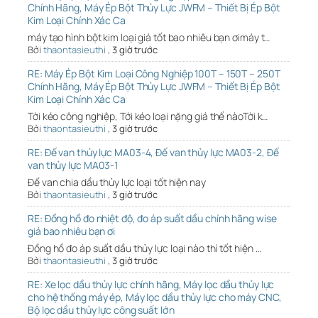
Chính Hãng, Máy Ép Bột Thủy Lực JWFM – Thiết Bị Ép Bột
Kim Loại Chính Xác Ca
máy tạo hình bột kim loại giá tốt bao nhiêu bạn ơimáy t…
Bởi
thaontasieuthi
,
3 giờ trước
RE: Máy Ép Bột Kim Loại Công Nghiệp 100T – 150T – 250T
Chính Hãng, Máy Ép Bột Thủy Lực JWFM – Thiết Bị Ép Bột
Kim Loại Chính Xác Ca
Tời kéo công nghiệp, Tới kéo loại nặng giá thế nàoTời k…
Bởi
thaontasieuthi
,
3 giờ trước
RE: Đế van thủy lực MA03-4, Đế van thủy lực MA03-2, Đế
van thủy lực MA03-1
Đế van chia dầu thủy lực loại tốt hiện nay
Bởi
thaontasieuthi
,
3 giờ trước
RE: Đồng hồ đo nhiệt độ, đo áp suất dầu chính hãng wise
giá bao nhiêu bạn ơi
Đồng hồ đo áp suất dầu thủy lực loại nào thì tốt hiện …
Bởi
thaontasieuthi
,
3 giờ trước
RE: Xe lọc dầu thủy lực chính hãng, Máy lọc dầu thủy lực
cho hệ thống máy ép, Máy lọc dầu thủy lực cho máy CNC,
Bộ lọc dầu thủy lực công suất lớn