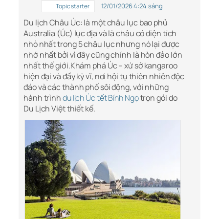
12/01/2026 4:24 sáng
Topic starter
Du lịch Châu Úc: là một châu lục bao phủ
Australia (Úc) lục địa và là châu có diện tích
nhỏ nhất trong 5 châu lục nhưng nó lại được
nhớ nhất bởi vì đây cũng chính là hòn đảo lớn
nhất thế giới.Khám phá Úc – xứ sở kangaroo
hiện đại và đầy kỳ vĩ, nơi hội tụ thiên nhiên độc
đáo và các thành phố sôi động, với những
hành trình
du lịch Úc tết Bính Ngọ
trọn gói do
Du Lịch Việt thiết kế.