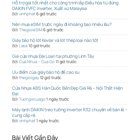
Hỗ trợ giá tốt nhất cho công trình lắp Điều hòa tủ đứng
DAIKIN FVFC Inverter, Xuất xứ Malaysia
Bởi
vinhphat
6 giờ trước
Nên mua eSIM trước ngày đi khoảng bao nhiêu lâu?
Bởi
ThegioieSIM
6 giờ trước
Giày bảo hộ lót Kevlar và lót thép loại nào tốt
Bởi
Lasa
10 giờ trước
Giá cửa nhựa Đài Loan tại phường Linh Tây
Bởi
Cua Nhua – Cua Go
11 giờ trước
Ưu điểm của giày bảo hộ đế cao su
Bởi
thegioigay
12 giờ trước
Cửa Nhựa ABS Hàn Quốc Bền Đẹp Giá Rẻ – Nội Thất Hiện
Đại
Bởi
Tuongvicuago
1 ngày trước
Máy lạnh DAIKIN treo tường Inverter R32 chuyên về bán lẻ –
cung cấp rẻ
Bởi
vinhphat
1 ngày trước
Bài Viết Gần Đây