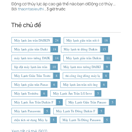
Động cơ thủy lực áp cao giá thế nào bạn ơiĐộng cơ thủy …
Bởi
thaontasieuthi
,
3 giờ trước
Thẻ chủ đề
Máy lạnh âm trần DAIKIN
24
Máy lạnh giấu trần nối ố
18
Máy lạnh giấu trần Daiki
18
Máy lạnh tủ đứng Daikin
15
máy lạnh treo tường DAIK
14
Máy lạnh giấu trần Daikin
11
lắp đặt máy lạnh âm trần
10
Máy lạnh treo tường DAIKI
9
Máy Lạnh Giấu Trần Toshi
8
thi công ống đồng máy lạ
8
Máy lạnh giấu trần Panas
6
Máy lạnh âm trần nối ống
6
Máy lạnh Toshiba
6
Máy Lạnh Âm Trần LG Inve
5
Máy Lạnh Âm Trần Daikin F
5
Máy Lạnh Giấu Trần Panaso
5
Máy lạnh Panasonic
5
Máy Lạnh Tủ Đứng Daikin F
5
diện tích sử dụng Máy lạ
5
Máy Lạnh Tủ Đứng Panason
5
Xem tất cả thẻ (902)