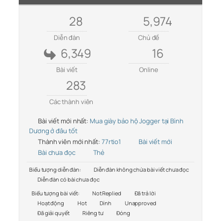
28
5,974
Diễn đàn
Chủ đề
6,349
16
Bài viết
Online
283
Các thành viên
Bài viết mới nhất:
Mua giày bảo hộ Jogger tại Bình
Dương ở đâu tốt
Thành viên mới nhất:
77rtio1
Bài viết mới
Bài chưa đọc
Thẻ
Biểu tượng diễn đàn:
Diễn đàn không chứa bài viết chưa đọc
Diễn đàn có bài chưa đọc
Biểu tượng bài viết:
Not Replied
Đã trả lời
Hoạt động
Hot
Dính
Unapproved
Đã giải quyết
Riêng tư
Đóng