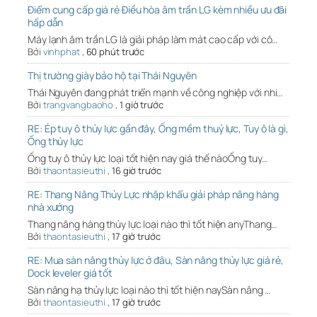
Điểm cung cấp giá rẻ Điều hòa âm trần LG kèm nhiều ưu đãi
hấp dẫn
Máy lạnh âm trần LG là giải pháp làm mát cao cấp với cô…
Bởi
vinhphat
,
60 phút trước
Thị trường giày bảo hộ tại Thái Nguyên
Thái Nguyên đang phát triển mạnh về công nghiệp với nhi…
Bởi
trangvangbaoho
,
1 giờ trước
RE: Ép tuy ô thủy lực gần đây, Ống mềm thuỷ lực, Tuy ô là gì,
Ống thủy lực
Ống tuy ô thủy lực loại tốt hiện nay giá thế nàoỐng tuy…
Bởi
thaontasieuthi
,
16 giờ trước
RE: Thang Nâng Thủy Lực nhập khẩu giải pháp nâng hàng
nhà xưởng
Thang nâng hàng thủy lực loại nào thì tốt hiện anyThang…
Bởi
thaontasieuthi
,
17 giờ trước
RE: Mua sàn nâng thủy lực ở đâu, Sàn nâng thủy lực giá rẻ,
Dock leveler giá tốt
Sàn nâng hạ thủy lực loại nào thì tốt hiện naySàn nâng …
Bởi
thaontasieuthi
,
17 giờ trước