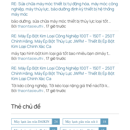
RE: Sửa chữa máy móc thiết bị tự động hóa, máy móc công
nghiệp, máy thủy lực, bảo dưỡng định kỳ thiết bị hệ thống
máy móc
bảo dưỡng, sửa chữa máy móc thiết bị thủy lực loại tốt …
Bởi
thaontasieuthi
,
17 giờ trước
RE: Máy Ép Bột Kim Loại Công Nghiệp 100T – 150T – 250T
Chính Hãng, Máy Ép Bột Thủy Lực JWFM – Thiết Bị Ép Bột
Kim Loại Chính Xác Ca
máy tạo hình bột kim loại giá tốt bao nhiêu bạn ơimáy t…
Bởi
thaontasieuthi
,
17 giờ trước
RE: Máy Ép Bột Kim Loại Công Nghiệp 100T – 150T – 250T
Chính Hãng, Máy Ép Bột Thủy Lực JWFM – Thiết Bị Ép Bột
Kim Loại Chính Xác Ca
Tời kéo công nghiệp, Tới kéo loại nặng giá thế nàoTời k…
Bởi
thaontasieuthi
,
17 giờ trước
Thẻ chủ đề
Máy lạnh âm trần DAIKIN
24
Máy lạnh giấu trần nối ố
18