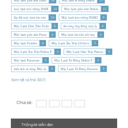
Máy lạnh giấu trần Daiki
18
Máy lạnh tủ đứng Daikin
15
máy lạnh treo tường DAIK
14
Máy lạnh giấu trần Daikin
11
lắp đặt máy lạnh âm trần
10
Máy lạnh treo tường DAIKI
9
Máy Lạnh Giấu Trần Toshi
8
thi công ống đồng máy lạ
8
Máy lạnh giấu trần Panas
6
Máy lạnh âm trần nối ống
6
Máy lạnh Toshiba
6
Máy Lạnh Âm Trần LG Inve
5
Máy Lạnh Âm Trần Daikin F
5
Máy Lạnh Giấu Trần Panaso
5
Máy lạnh Panasonic
5
Máy Lạnh Tủ Đứng Daikin F
5
diện tích sử dụng Máy lạ
5
Máy Lạnh Tủ Đứng Panason
5
Xem tất cả thẻ (907)
Chia sẻ:
Thống kê diễn đàn