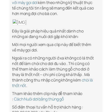
với máy gọi dơi
kèm theo những kỹ thuật thực
tế chúng tôi tin rằng sẽ mang đến kết quả cao
hơn mong đợi cho bà con.
Đây là giải pháp hiệu quả nhất dành cho
những ai đang nuôi dơi gặp khó khăn:
Mời mọi người xem qua clip này để biết thêm
về máy gọi dơi.
Ngoài ra có những người ở xa không có lá thốt
nốt để làm chòi cho dơi đu vào . Thì cũng có
thể tham khảo cách làm thùng gỗ cho dơi ở
thay lá thốt nốt – chi phí cũng khá thấp . Mà
thành công thu nhập cũng không kém
chòi lá
thốt nốt
.
Tham khảo thêm clip này đễ tham khảo
:
Cách
Nuôi dơi bằng thùng gỗ
Số điện thoại tư vấn hỗ trợ khách hàng :