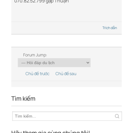
070.82.52.799 gặp Thuận
Trích dẫn
Forum Jump:
Chủ đề trước
Chủ đề sau
Tìm kiếm
Hãy tham gia cùng chúng tôi!