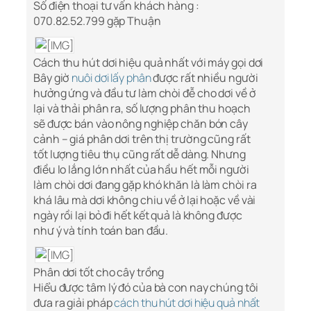
Số điện thoại tư vấn khách hàng :
070.82.52.799 gặp Thuận
Cách thu hút dơi hiệu quả nhất với máy gọi dơi
Bây giờ
nuôi dơi lấy phân
được rất nhiều người
hưởng ứng và đầu tư làm chòi đễ cho dơi về ở
lại và thải phân ra, số lượng phân thu hoạch
sẽ được bán vào nông nghiệp chăn bón cây
cảnh – giá phân dơi trên thị trường cũng rất
tốt lượng tiêu thụ cũng rất dễ dàng. Nhưng
điều lo lắng lớn nhất của hầu hết mỗi người
làm chòi dơi đang gặp khó khăn là làm chòi ra
khá lâu mà dơi không chiu về ở lại hoặc về vài
ngày rồi lại bỏ đi hết kết quả là không được
như ý và tính toán ban đầu.
Phân dơi tốt cho cây trồng
Hiểu được tâm lý đó của bà con nay chúng tôi
đưa ra giải pháp
cách thu hút dơi hiệu quả nhất