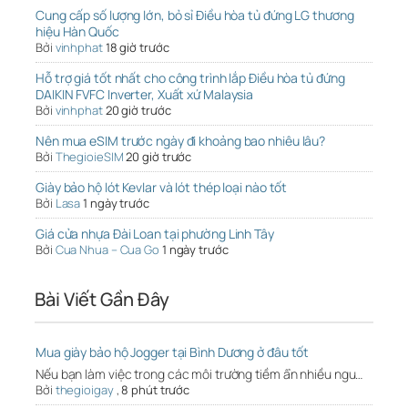
Cung cấp số lượng lớn, bỏ sỉ Điều hòa tủ đứng LG thương
hiệu Hàn Quốc
Bởi
vinhphat
18 giờ trước
Hỗ trợ giá tốt nhất cho công trình lắp Điều hòa tủ đứng
DAIKIN FVFC Inverter, Xuất xứ Malaysia
Bởi
vinhphat
20 giờ trước
Nên mua eSIM trước ngày đi khoảng bao nhiêu lâu?
Bởi
ThegioieSIM
20 giờ trước
Giày bảo hộ lót Kevlar và lót thép loại nào tốt
Bởi
Lasa
1 ngày trước
Giá cửa nhựa Đài Loan tại phường Linh Tây
Bởi
Cua Nhua – Cua Go
1 ngày trước
Bài Viết Gần Đây
Mua giày bảo hộ Jogger tại Bình Dương ở đâu tốt
Nếu bạn làm việc trong các môi trường tiềm ẩn nhiều ngu…
Bởi
thegioigay
,
8 phút trước