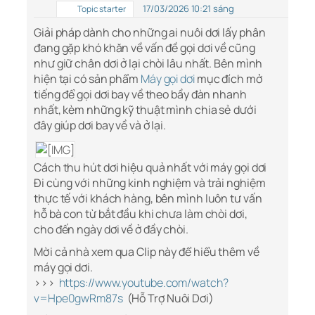
17/03/2026 10:21 sáng
Topic starter
Giải pháp dành cho những ai nuôi dơi lấy phân
đang gặp khó khăn về vấn đề gọi dơi về cũng
như giữ chân dơi ở lại chòi lâu nhất. Bên mình
hiện tại có sản phẩm
Máy gọi dơi
mục đích mở
tiếng để gọi dơi bay về theo bầy đàn nhanh
nhất, kèm những kỹ thuật mình chia sẻ dưới
đây giúp dơi bay về và ở lại.
Cách thu hút dơi hiệu quả nhất với máy gọi dơi
Đi cùng với những kinh nghiệm và trải nghiệm
thực tế với khách hàng, bên mình luôn tư vấn
hỗ bà con từ bắt đầu khi chưa làm chòi dơi,
cho đến ngày dơi về ở đầy chòi.
Mời cả nhà xem qua Clip này để hiểu thêm về
máy gọi dơi.
>>>
https://www.youtube.com/watch?
v=Hpe0gwRm87s
(Hỗ Trợ Nuôi Dơi)