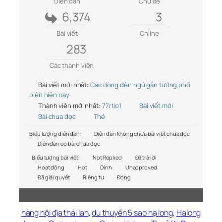
Diễn đàn
Chủ đề
6,374
3
Bài viết
Online
283
Các thành viên
Bài viết mới nhất:
Các dòng đèn ngủ gắn tường phổ
biến hiện nay
Thành viên mới nhất:
77rtio1
Bài viết mới
Bài chưa đọc
Thẻ
Biểu tượng diễn đàn:
Diễn đàn không chứa bài viết chưa đọc
Diễn đàn có bài chưa đọc
Biểu tượng bài viết:
Not Replied
Đã trả lời
Hoạt động
Hot
Dính
Unapproved
Đã giải quyết
Riêng tư
Đóng
hàng nội địa thái lan
,
du thuyền 5 sao hạ long
,
Halong