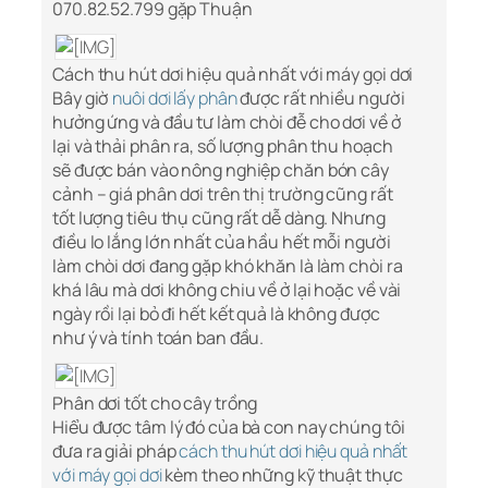
070.82.52.799 gặp Thuận
Cách thu hút dơi hiệu quả nhất với máy gọi dơi
Bây giờ
nuôi dơi lấy phân
được rất nhiều người
hưởng ứng và đầu tư làm chòi đễ cho dơi về ở
lại và thải phân ra, số lượng phân thu hoạch
sẽ được bán vào nông nghiệp chăn bón cây
cảnh – giá phân dơi trên thị trường cũng rất
tốt lượng tiêu thụ cũng rất dễ dàng. Nhưng
điều lo lắng lớn nhất của hầu hết mỗi người
làm chòi dơi đang gặp khó khăn là làm chòi ra
khá lâu mà dơi không chiu về ở lại hoặc về vài
ngày rồi lại bỏ đi hết kết quả là không được
như ý và tính toán ban đầu.
Phân dơi tốt cho cây trồng
Hiểu được tâm lý đó của bà con nay chúng tôi
đưa ra giải pháp
cách thu hút dơi hiệu quả nhất
với máy gọi dơi
kèm theo những kỹ thuật thực