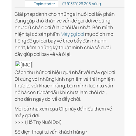
07/03/2026 2:15 sáng
Topic starter
Giải pháp dành cho những ai nuôi dơi lấy phân
đang gặp khó khăn về vấn đề gọi dơi về cũng
như giữ chân dơi ở lại chòi lâu nhất. Bên mình
hiện tại có sản phẩm
Máy gọi dơi
mục đích mở
tiếng để gọi dơi bay về theo bầy đàn nhanh
nhất, kèm những kỹ thuật mình chia sẻ dưới
đây giúp dơi bay về và ở lại.
Cách thu hút dơi hiệu quả nhất với máy gọi dơi
Đi cùng với những kinh nghiệm và trải nghiệm
thực tế với khách hàng, bên mình luôn tư vấn
hỗ bà con từ bắt đầu khi chưa làm chòi dơi,
cho đến ngày dơi về ở đầy chòi.
Mời cả nhà xem qua Clip này để hiểu thêm về
máy gọi dơi.
>>> (Hỗ Trợ Nuôi Dơi)
Số điện thoại tư vấn khách hàng :