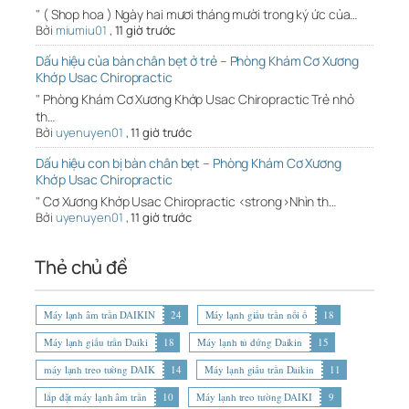
" ( Shop hoa ) Ngày hai mươi tháng mười trong ký ức của…
Bởi
miumiu01
,
11 giờ trước
Dấu hiệu của bàn chân bẹt ở trẻ – Phòng Khám Cơ Xương
Khớp Usac Chiropractic
" Phòng Khám Cơ Xương Khớp Usac Chiropractic Trẻ nhỏ
th…
Bởi
uyenuyen01
,
11 giờ trước
Dấu hiệu con bị bàn chân bẹt – Phòng Khám Cơ Xương
Khớp Usac Chiropractic
" Cơ Xương Khớp Usac Chiropractic <strong>Nhìn th…
Bởi
uyenuyen01
,
11 giờ trước
Thẻ chủ đề
Máy lạnh âm trần DAIKIN
24
Máy lạnh giấu trần nối ố
18
Máy lạnh giấu trần Daiki
18
Máy lạnh tủ đứng Daikin
15
máy lạnh treo tường DAIK
14
Máy lạnh giấu trần Daikin
11
lắp đặt máy lạnh âm trần
10
Máy lạnh treo tường DAIKI
9