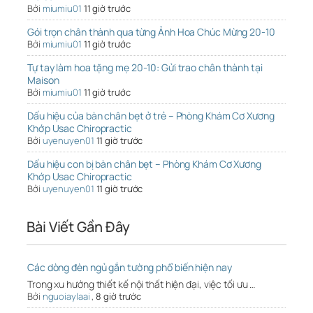
Bởi
miumiu01
11 giờ trước
Gói trọn chân thành qua từng Ảnh Hoa Chúc Mừng 20-10
Bởi
miumiu01
11 giờ trước
Tự tay làm hoa tặng mẹ 20-10: Gửi trao chân thành tại
Maison
Bởi
miumiu01
11 giờ trước
Dấu hiệu của bàn chân bẹt ở trẻ – Phòng Khám Cơ Xương
Khớp Usac Chiropractic
Bởi
uyenuyen01
11 giờ trước
Dấu hiệu con bị bàn chân bẹt – Phòng Khám Cơ Xương
Khớp Usac Chiropractic
Bởi
uyenuyen01
11 giờ trước
Bài Viết Gần Đây
Các dòng đèn ngủ gắn tường phổ biến hiện nay
Trong xu hướng thiết kế nội thất hiện đại, việc tối ưu …
Bởi
nguoiaylaai
,
8 giờ trước