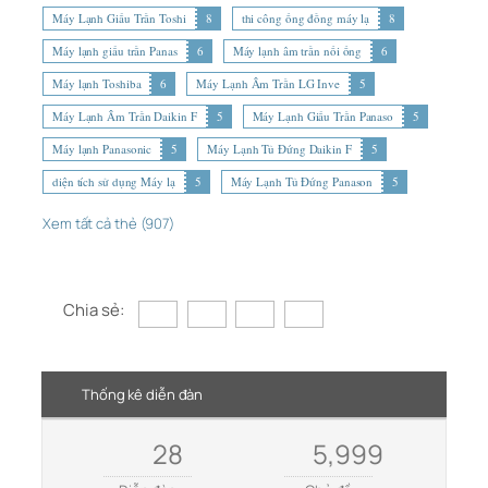
Máy Lạnh Giấu Trần Toshi
8
thi công ống đồng máy lạ
8
Máy lạnh giấu trần Panas
6
Máy lạnh âm trần nối ống
6
Máy lạnh Toshiba
6
Máy Lạnh Âm Trần LG Inve
5
Máy Lạnh Âm Trần Daikin F
5
Máy Lạnh Giấu Trần Panaso
5
Máy lạnh Panasonic
5
Máy Lạnh Tủ Đứng Daikin F
5
diện tích sử dụng Máy lạ
5
Máy Lạnh Tủ Đứng Panason
5
Xem tất cả thẻ (907)
Chia sẻ:
Thống kê diễn đàn
28
5,999