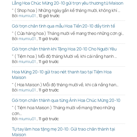
Lẵng Hoa Chúc Mừng 20-10 gửi trọn yêu thương từ Maison
" ( Shop hoa ) Những ngày gần kề tháng mười, không khí …
Bởi
miumiu01
,
10 giờ trước
Gói trọn chân tình qua mẫu Hoa Tiền 20-10 đầy tinh tế
" ( Cửa hàng hoa ) Tháng mười về mang theo những cơn gi…
Bởi
miumiu01
,
11 giờ trước
Gói trọn chân thành khi Tặng Hoa 20-10 Cho Người Yêu
" ( Tiệm hoa ) Mỗi độ tháng Mười về, khi cái nắng hanh …
Bởi
miumiu01
,
11 giờ trước
Hoa Mừng 20-10 gửi trao nét thanh tao tại Tiệm Hoa
Maison
" ( Hoa Maison ) Mỗi độ tháng mười về, khi cái nắng han…
Bởi
miumiu01
,
11 giờ trước
Gói trọn chân thành qua từng Ảnh Hoa Chúc Mừng 20-10
" ( Tiệm hoa Maison ) Tháng mười về mang theo những
cơn…
Bởi
miumiu01
,
11 giờ trước
Tự tay làm hoa tặng mẹ 20-10: Gửi trao chân thành tại
Maison