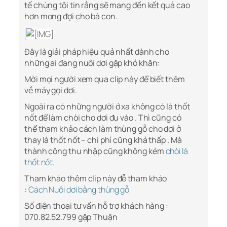
tế chúng tôi tin rằng sẽ mang đến kết quả cao
hơn mong đợi cho bà con.
Đây là giải pháp hiệu quả nhất dành cho
những ai đang nuôi dơi gặp khó khăn:
Mời mọi người xem qua clip này để biết thêm
về máy gọi dơi.
Ngoài ra có những người ở xa không có lá thốt
nốt để làm chòi cho dơi đu vào . Thì cũng có
thể tham khảo cách làm thùng gỗ cho dơi ở
thay lá thốt nốt – chi phí cũng khá thấp . Mà
thành công thu nhập cũng không kém
chòi lá
thốt nốt
.
Tham khảo thêm clip này đễ tham khảo
:
Cách
Nuôi dơi bằng thùng gỗ
Số điện thoại tư vấn hỗ trợ khách hàng :
070.82.52.799 gặp Thuận