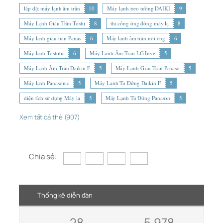
lắp đặt máy lạnh âm trần
10
Máy lạnh treo tường DAIKI
9
Máy Lạnh Giấu Trần Toshi
8
thi công ống đồng máy lạ
8
Máy lạnh giấu trần Panas
6
Máy lạnh âm trần nối ống
6
Máy lạnh Toshiba
6
Máy Lạnh Âm Trần LG Inve
5
Máy Lạnh Âm Trần Daikin F
5
Máy Lạnh Giấu Trần Panaso
5
Máy lạnh Panasonic
5
Máy Lạnh Tủ Đứng Daikin F
5
diện tích sử dụng Máy lạ
5
Máy Lạnh Tủ Đứng Panason
5
Xem tất cả thẻ (907)
Chia sẻ:
Thống kê diễn đàn
28
5,978