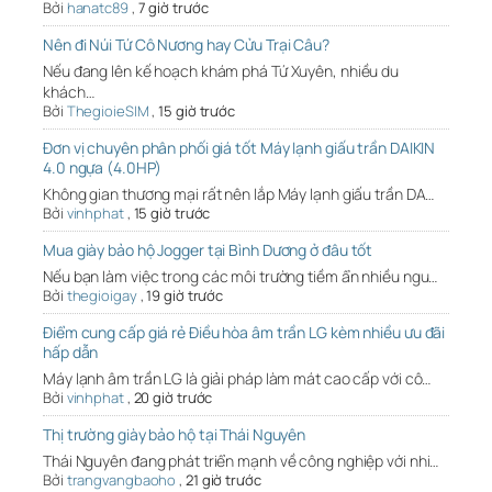
Bởi
hanatc89
,
7 giờ trước
Nên đi Núi Tứ Cô Nương hay Cửu Trại Câu?
Nếu đang lên kế hoạch khám phá Tứ Xuyên, nhiều du
khách…
Bởi
ThegioieSIM
,
15 giờ trước
Đơn vị chuyên phân phối giá tốt Máy lạnh giấu trần DAIKIN
4.0 ngựa (4.0HP)
Không gian thương mại rất nên lắp Máy lạnh giấu trần DA…
Bởi
vinhphat
,
15 giờ trước
Mua giày bảo hộ Jogger tại Bình Dương ở đâu tốt
Nếu bạn làm việc trong các môi trường tiềm ẩn nhiều ngu…
Bởi
thegioigay
,
19 giờ trước
Điểm cung cấp giá rẻ Điều hòa âm trần LG kèm nhiều ưu đãi
hấp dẫn
Máy lạnh âm trần LG là giải pháp làm mát cao cấp với cô…
Bởi
vinhphat
,
20 giờ trước
Thị trường giày bảo hộ tại Thái Nguyên
Thái Nguyên đang phát triển mạnh về công nghiệp với nhi…
Bởi
trangvangbaoho
,
21 giờ trước