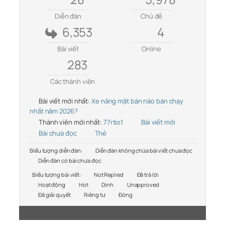
Diễn đàn
Chủ đề
6,353
4
Bài viết
Online
283
Các thành viên
Bài viết mới nhất:
Xe nâng mặt bàn nào bán chạy
nhất năm 2026?
Thành viên mới nhất:
77rtio1
Bài viết mới
Bài chưa đọc
Thẻ
Biểu tượng diễn đàn:
Diễn đàn không chứa bài viết chưa đọc
Diễn đàn có bài chưa đọc
Biểu tượng bài viết:
Not Replied
Đã trả lời
Hoạt động
Hot
Dính
Unapproved
Đã giải quyết
Riêng tư
Đóng