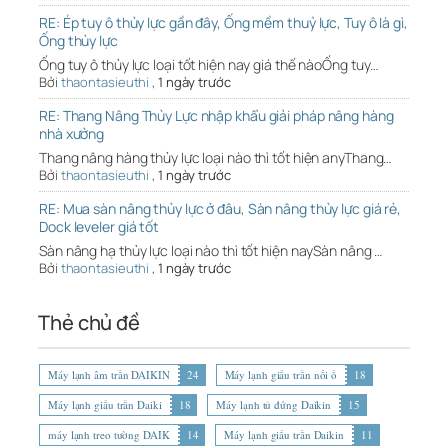
RE: Ép tuy ô thủy lực gần đây, Ống mềm thuỷ lực, Tuy ô là gì,
Ống thủy lực
Ống tuy ô thủy lực loại tốt hiện nay giá thế nàoỐng tuy…
Bởi
thaontasieuthi
,
1 ngày trước
RE: Thang Nâng Thủy Lực nhập khẩu giải pháp nâng hàng
nhà xưởng
Thang nâng hàng thủy lực loại nào thì tốt hiện anyThang…
Bởi
thaontasieuthi
,
1 ngày trước
RE: Mua sàn nâng thủy lực ở đâu, Sàn nâng thủy lực giá rẻ,
Dock leveler giá tốt
Sàn nâng hạ thủy lực loại nào thì tốt hiện naySàn nâng …
Bởi
thaontasieuthi
,
1 ngày trước
Thẻ chủ đề
Máy lạnh âm trần DAIKIN
24
Máy lạnh giấu trần nối ố
18
Máy lạnh giấu trần Daiki
18
Máy lạnh tủ đứng Daikin
15
máy lạnh treo tường DAIK
14
Máy lạnh giấu trần Daikin
11