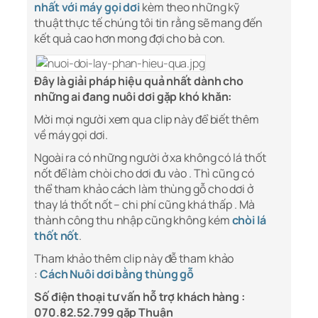
nhất với máy gọi dơi
kèm theo những kỹ
thuật thực tế chúng tôi tin rằng sẽ mang đến
kết quả cao hơn mong đợi cho bà con.
Đây là giải pháp hiệu quả nhất dành cho
những ai đang nuôi dơi gặp khó khăn:
Mời mọi người xem qua clip này để biết thêm
về máy gọi dơi.
Ngoài ra có những người ở xa không có lá thốt
nốt để làm chòi cho dơi đu vào . Thì cũng có
thể tham khảo cách làm thùng gỗ cho dơi ở
thay lá thốt nốt – chi phí cũng khá thấp . Mà
thành công thu nhập cũng không kém
chòi lá
thốt nốt
.
Tham khảo thêm clip này đễ tham khảo
:
Cách
Nuôi dơi bằng thùng gỗ
Số điện thoại tư vấn hỗ trợ khách hàng :
070.82.52.799 gặp Thuận