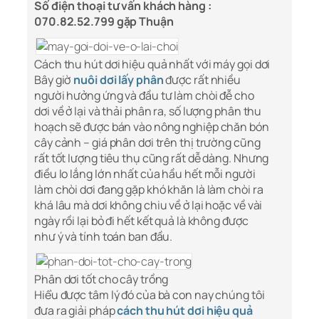
Số điện thoại tư vấn khách hàng :
070.82.52.799 gặp Thuận
Cách thu hút dơi hiệu quả nhất với máy gọi dơi
Bây giờ
nuôi dơi lấy phân
được rất nhiều
người hưởng ứng và đầu tư làm chòi đễ cho
dơi về ở lại và thải phân ra, số lượng phân thu
hoạch sẽ được bán vào nông nghiệp chăn bón
cây cảnh – giá phân dơi trên thị trường cũng
rất tốt lượng tiêu thụ cũng rất dễ dàng. Nhưng
điều lo lắng lớn nhất của hầu hết mỗi người
làm chòi dơi đang gặp khó khăn là làm chòi ra
khá lâu mà dơi không chiu về ở lại hoặc về vài
ngày rồi lại bỏ đi hết kết quả là không được
như ý và tính toán ban đầu.
Phân dơi tốt cho cây trồng
Hiểu được tâm lý đó của bà con nay chúng tôi
đưa ra giải pháp
cách thu hút dơi hiệu quả