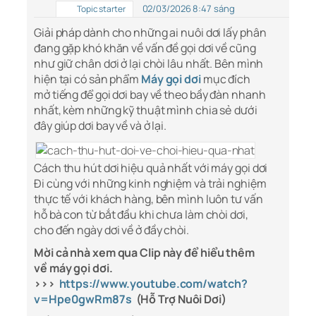
02/03/2026 8:47 sáng
Topic starter
Giải pháp dành cho những ai nuôi dơi lấy phân
đang gặp khó khăn về vấn đề gọi dơi về cũng
như giữ chân dơi ở lại chòi lâu nhất. Bên mình
hiện tại có sản phẩm
Máy gọi dơi
mục đích
mở tiếng để gọi dơi bay về theo bầy đàn nhanh
nhất, kèm những kỹ thuật mình chia sẻ dưới
đây giúp dơi bay về và ở lại.
Cách thu hút dơi hiệu quả nhất với máy gọi dơi
Đi cùng với những kinh nghiệm và trải nghiệm
thực tế với khách hàng, bên mình luôn tư vấn
hỗ bà con từ bắt đầu khi chưa làm chòi dơi,
cho đến ngày dơi về ở đầy chòi.
Mời cả nhà xem qua Clip này để hiểu thêm
về máy gọi dơi.
>>>
https://www.youtube.com/watch?
v=Hpe0gwRm87s
(Hỗ Trợ Nuôi Dơi)