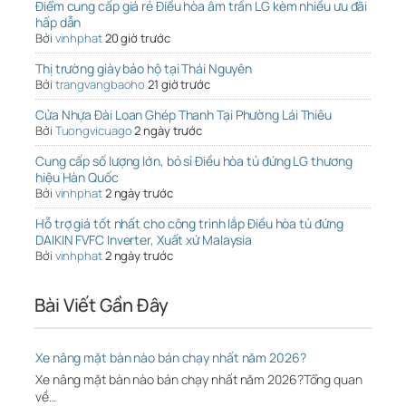
Điểm cung cấp giá rẻ Điều hòa âm trần LG kèm nhiều ưu đãi
hấp dẫn
Bởi
vinhphat
20 giờ trước
Thị trường giày bảo hộ tại Thái Nguyên
Bởi
trangvangbaoho
21 giờ trước
Cửa Nhựa Đài Loan Ghép Thanh Tại Phường Lái Thiêu
Bởi
Tuongvicuago
2 ngày trước
Cung cấp số lượng lớn, bỏ sỉ Điều hòa tủ đứng LG thương
hiệu Hàn Quốc
Bởi
vinhphat
2 ngày trước
Hỗ trợ giá tốt nhất cho công trình lắp Điều hòa tủ đứng
DAIKIN FVFC Inverter, Xuất xứ Malaysia
Bởi
vinhphat
2 ngày trước
Bài Viết Gần Đây
Xe nâng mặt bàn nào bán chạy nhất năm 2026?
Xe nâng mặt bàn nào bán chạy nhất năm 2026?Tổng quan
về…