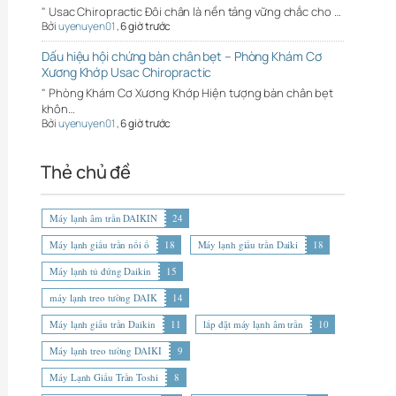
" Usac Chiropractic Đôi chân là nền tảng vững chắc cho …
Bởi
uyenuyen01
,
6 giờ trước
Dấu hiệu hội chứng bàn chân bẹt – Phòng Khám Cơ
Xương Khớp Usac Chiropractic
" Phòng Khám Cơ Xương Khớp Hiện tượng bàn chân bẹt
khôn…
Bởi
uyenuyen01
,
6 giờ trước
Thẻ chủ đề
Máy lạnh âm trần DAIKIN
24
Máy lạnh giấu trần nối ố
18
Máy lạnh giấu trần Daiki
18
Máy lạnh tủ đứng Daikin
15
máy lạnh treo tường DAIK
14
Máy lạnh giấu trần Daikin
11
lắp đặt máy lạnh âm trần
10
Máy lạnh treo tường DAIKI
9
Máy Lạnh Giấu Trần Toshi
8