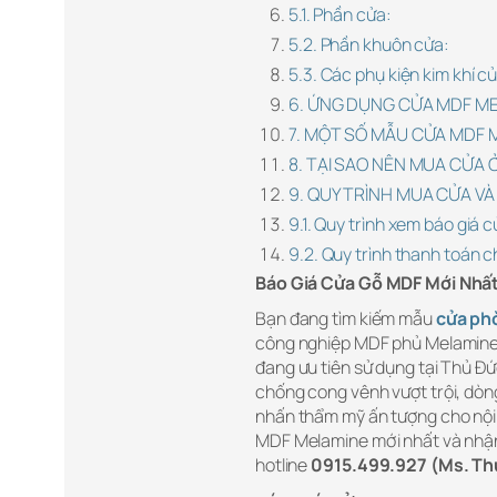
5.1. Phần cửa:
5.2. Phần khuôn cửa:
5.3. Các phụ kiện kim khí 
6. ỨNG DỤNG CỬA MDF ME
7. MỘT SỐ MẪU CỬA MDF 
8. TẠI SAO NÊN MUA CỬA
9. QUY TRÌNH MUA CỬA V
9.1. Quy trình xem báo giá c
9.2. Quy trình thanh toán c
Báo Giá Cửa Gỗ MDF Mới Nhấ
Bạn đang tìm kiếm mẫu
cửa ph
công nghiệp MDF phủ Melamine c
đang ưu tiên sử dụng tại Thủ Đ
chống cong vênh vượt trội, dò
nhấn thẩm mỹ ấn tượng cho nội
MDF Melamine mới nhất và nhận 
hotline
0915.499.927 (Ms. Th