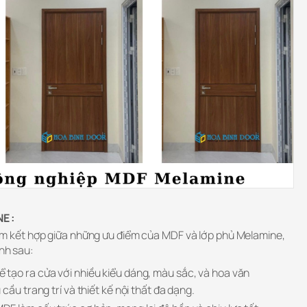
E :
m kết hợp giữa những ưu điểm của MDF và lớp phủ Melamine,
ính sau:
ể tạo ra cửa với nhiều kiểu dáng, màu sắc, và hoa văn
cầu trang trí và thiết kế nội thất đa dạng.