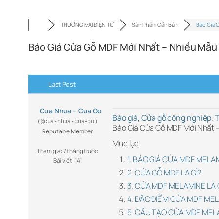
THƯƠNG MẠI ĐIỆN TỬ
Sản Phẩm Cần Bán
Báo Giá 
Báo Giá Cửa Gỗ MDF Mới Nhất – Nhiều Mẫu
Last Post
Cua Nhua – Cua Go
Báo giá
,
Cửa gỗ công nghiệp
,
T
(@cua-nhua-cua-go)
Báo Giá Cửa Gỗ MDF Mới Nhất 
Reputable Member
Mục lục
Tham gia: 7 tháng trước
1. BÁO GIÁ CỬA MDF MELA
Bài viết: 141
2. CỬA GỖ MDF LÀ GÌ?
3. CỬA MDF MELAMINE LÀ 
4. ĐẶC ĐIỂM CỬA MDF MEL
5. CẤU TẠO CỬA MDF MELA