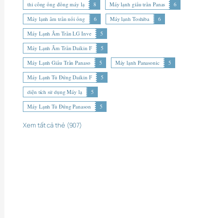
thi công ống đồng máy lạ
8
Máy lạnh giấu trần Panas
6
Máy lạnh âm trần nối ống
6
Máy lạnh Toshiba
6
Máy Lạnh Âm Trần LG Inve
5
Máy Lạnh Âm Trần Daikin F
5
Máy Lạnh Giấu Trần Panaso
5
Máy lạnh Panasonic
5
Máy Lạnh Tủ Đứng Daikin F
5
diện tích sử dụng Máy lạ
5
Máy Lạnh Tủ Đứng Panason
5
Xem tất cả thẻ (907)