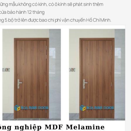
hững mẫu không có kính, có ô kính sẽ phát sinh thêm
cửa bảo hành 12 tháng
g 5 bộ trở lên được bao chi phí vận chuyển Hồ Chí Minh.