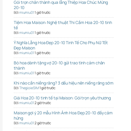
Gói trọn chân thành qua lẵng Thiệp Hoa Chúc Mừng
20-10
Bởi
miumiu01
1 giờ trước
Tiệm Hoa Maison: Nghệ thuật Thi Cắm Hoa 20-10 tinh
tế
Bởi
miumiu01
1 giờ trước
Ý Nghĩa Lẵng Hoa Đẹp 20-10 Tinh Tế Cho Phụ Nữ Tốt
Đẹp Maison
Bởi
miumiu01
1 giờ trước
Bó hoa dành tặng vợ 20-10 gửi trao tình cảm chân
thành
Bởi
miumiu01
1 giờ trước
Khi nào cần niềng răng? 3 dấu hiệu nên niềng răng sớm
Bởi
ThegioieSIM
1 giờ trước
Giá Hoa 20-10 tinh tế tại Maison: Gói trọn yêu thương
Bởi
miumiu01
2 giờ trước
Maison gợi ý 20 mẫu Hình Ảnh Hoa Đẹp 20-10 đầy cảm
hứng
Bởi
miumiu01
2 giờ trước