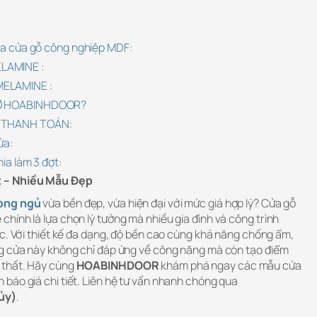
của cửa gỗ công nghiệp MDF:
LAMINE :
MELAMINE :
 Ở HOABINHDOOR?
À THANH TOÁN:
ửa:
hia làm 3 đợt:
t – Nhiều Mẫu Đẹp
òng ngủ
vừa bền đẹp, vừa hiện đại với mức giá hợp lý? Cửa gỗ
hính là lựa chọn lý tưởng mà nhiều gia đình và công trình
ức. Với thiết kế đa dạng, độ bền cao cùng khả năng chống ẩm,
ng cửa này không chỉ đáp ứng về công năng mà còn tạo điểm
 thất. Hãy cùng
HOABINHDOOR
khám phá ngay các mẫu cửa
báo giá chi tiết. Liên hệ tư vấn nhanh chóng qua
ủy)
.