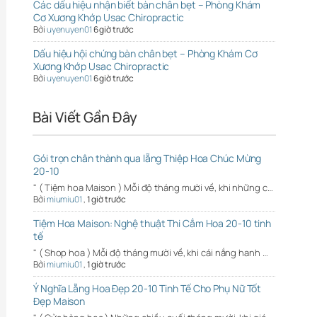
Các dấu hiệu nhận biết bàn chân bẹt – Phòng Khám
Cơ Xương Khớp Usac Chiropractic
Bởi
uyenuyen01
6 giờ trước
Dấu hiệu hội chứng bàn chân bẹt – Phòng Khám Cơ
Xương Khớp Usac Chiropractic
Bởi
uyenuyen01
6 giờ trước
Bài Viết Gần Đây
Gói trọn chân thành qua lẵng Thiệp Hoa Chúc Mừng
20-10
" ( Tiệm hoa Maison ) Mỗi độ tháng mười về, khi những c…
Bởi
miumiu01
,
1 giờ trước
Tiệm Hoa Maison: Nghệ thuật Thi Cắm Hoa 20-10 tinh
tế
" ( Shop hoa ) Mỗi độ tháng mười về, khi cái nắng hanh …
Bởi
miumiu01
,
1 giờ trước
Ý Nghĩa Lẵng Hoa Đẹp 20-10 Tinh Tế Cho Phụ Nữ Tốt
Đẹp Maison