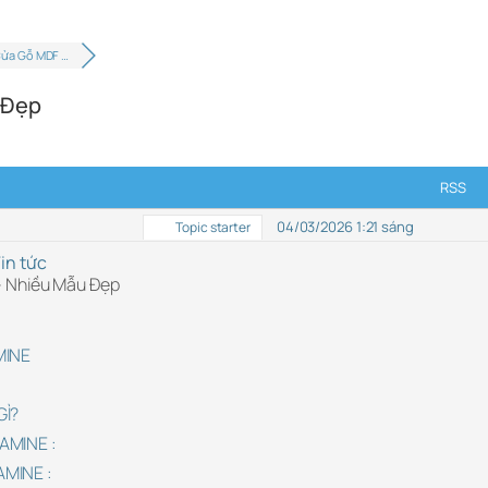
Cửa Gỗ MDF …
 Đẹp
RSS
04/03/2026 1:21 sáng
Topic starter
in tức
– Nhiều Mẫu Đẹp
MINE
GÌ?
AMINE :
MINE :