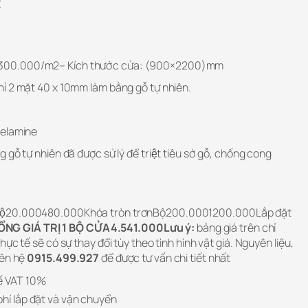
E
300.000/m2– Kích thước cửa: (900×2200)mm
 2 mặt 40 x 10mm làm bằng gỗ tự nhiên.
melamine
̃ tự nhiên đã được sử lý để triệt tiêu sớ gỗ, chống cong
ềBộ20.000480.000Khóa tròn trơnBộ200.0001200.000Lắp đặt
ỔNG GIÁ TRỊ 1 BỘ CỬA4.541.000Lưu ý:
bảng giá trên chỉ
ực tế sẽ có sự thay đổi tùy theo tình hình vật giá. Nguyên liệu,
iên hệ
0915.499.927
để được tư vấn chi tiết nhất
ế VAT 10%
phí lắp đặt và vận chuyển