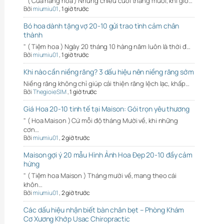
" ( Cửa hàng hoa ) Những chiều cuối tháng mười, khi gió…
Bởi
miumiu01
,
1 giờ trước
Bó hoa dành tặng vợ 20-10 gửi trao tình cảm chân
thành
" ( Tiệm hoa ) Ngày 20 tháng 10 hàng năm luôn là thời đ…
Bởi
miumiu01
,
1 giờ trước
Khi nào cần niềng răng? 3 dấu hiệu nên niềng răng sớm
Niềng răng không chỉ giúp cải thiện răng lệch lạc, khấp…
Bởi
ThegioieSIM
,
1 giờ trước
Giá Hoa 20-10 tinh tế tại Maison: Gói trọn yêu thương
" ( Hoa Maison ) Cứ mỗi độ tháng Mười về, khi những
cơn…
Bởi
miumiu01
,
2 giờ trước
Maison gợi ý 20 mẫu Hình Ảnh Hoa Đẹp 20-10 đầy cảm
hứng
" ( Tiệm hoa Maison ) Tháng mười về, mang theo cái
khôn…
Bởi
miumiu01
,
2 giờ trước
Các dấu hiệu nhận biết bàn chân bẹt – Phòng Khám
Cơ Xương Khớp Usac Chiropractic