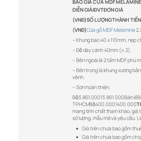
BÁO GIÁ CỬA MDF MELAMIN
DIỄN GIẢIĐVTĐƠN GIÁ
(VNĐ)SỐ LƯỢNGTHÀNH TIỀN
(VNĐ)
Cửa gỗ MDF Melamine
2.
– Khung bao 40 x 110mm; nẹp chỉ
– Độ dày cánh 40mm (± 2).
– Bên ngoài là 2 tấm MDF phủ 
– Bên trong là khung xương bằng gô
vênh.
– Sơn hoàn thiện.
Bộ3.861.00013.861.000Bản l
TP.HCMBộ400.0001400.000
T
mang tính chất tham khảo, giá th
số lượng, mẫu mã và yêu cầu. L
Giá trên chưa bao gồm thu
Giá trên chưa bao gồm chi 