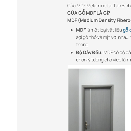
Cửa MDF Melamine tại Tân Bình
CỬA GỖ MDF LÀ GÌ?
MDF (Medium Density Fiberb
MDF
là một loại vật liệu
gỗ 
sợi gỗ nhỏ và mịn với nhau
thông.
Độ Dày Đều:
MDF có độ dày
chọn lý tưởng cho việc làm