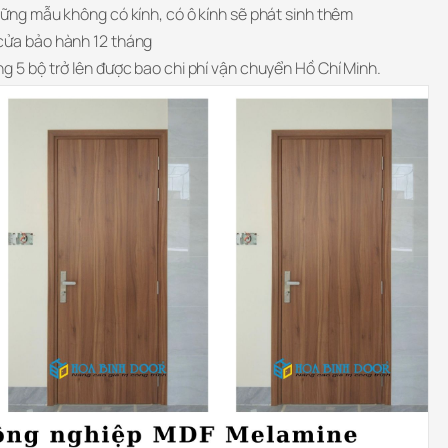
hững mẫu không có kính, có ô kính sẽ phát sinh thêm
cửa bảo hành 12 tháng
g 5 bộ trở lên được bao chi phí vận chuyển Hồ Chí Minh.