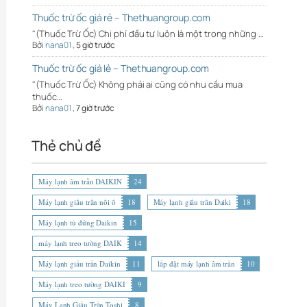
Thuốc trừ ốc giá rẻ – Thethuangroup.com
"(Thuốc Trừ Ốc) Chi phí đầu tư luôn là một trong những …
Bởi
nana01
,
5 giờ trước
Thuốc trừ ốc giá lẻ – Thethuangroup.com
"(Thuốc Trừ Ốc) Không phải ai cũng có nhu cầu mua
thuốc…
Bởi
nana01
,
7 giờ trước
Thẻ chủ đề
Máy lạnh âm trần DAIKIN
24
Máy lạnh giấu trần nối ố
18
Máy lạnh giấu trần Daiki
18
Máy lạnh tủ đứng Daikin
15
máy lạnh treo tường DAIK
14
Máy lạnh giấu trần Daikin
11
lắp đặt máy lạnh âm trần
10
Máy lạnh treo tường DAIKI
9
Máy Lạnh Giấu Trần Toshi
8