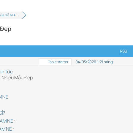
Cửa Gỗ MDF …
 Đẹp
RSS
04/03/2026 1:21 sáng
Topic starter
in tức
– Nhiều Mẫu Đẹp
MINE
GÌ?
AMINE :
MINE :