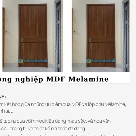
E :
m kết hợp giữa những ưu điểm của MDF và lớp phủ Melamine,
ính sau:
ể tạo ra cửa với nhiều kiểu dáng, màu sắc, và hoa văn
cầu trang trí và thiết kế nội thất đa dạng.