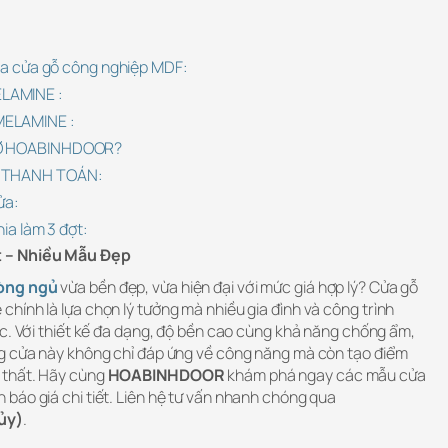
của cửa gỗ công nghiệp MDF:
LAMINE :
MELAMINE :
 Ở HOABINHDOOR?
À THANH TOÁN:
ửa:
hia làm 3 đợt:
t – Nhiều Mẫu Đẹp
òng ngủ
vừa bền đẹp, vừa hiện đại với mức giá hợp lý? Cửa gỗ
hính là lựa chọn lý tưởng mà nhiều gia đình và công trình
ức. Với thiết kế đa dạng, độ bền cao cùng khả năng chống ẩm,
ng cửa này không chỉ đáp ứng về công năng mà còn tạo điểm
 thất. Hãy cùng
HOABINHDOOR
khám phá ngay các mẫu cửa
báo giá chi tiết. Liên hệ tư vấn nhanh chóng qua
ủy)
.