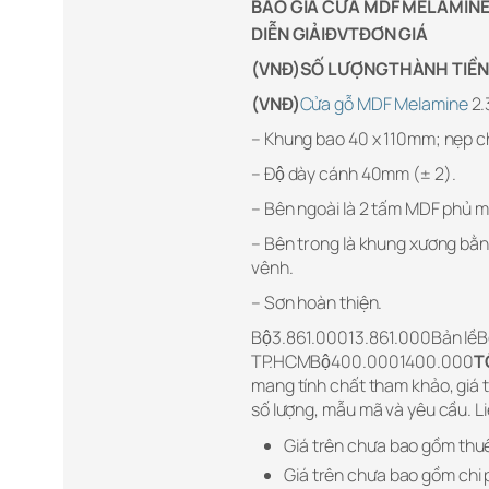
BÁO GIÁ CỬA MDF MELAMIN
DIỄN GIẢIĐVTĐƠN GIÁ
(VNĐ)SỐ LƯỢNGTHÀNH TIỀN
(VNĐ)
Cửa gỗ MDF Melamine
2.
– Khung bao 40 x 110mm; nẹp chỉ
– Độ dày cánh 40mm (± 2).
– Bên ngoài là 2 tấm MDF phủ 
– Bên trong là khung xương bằng gô
vênh.
– Sơn hoàn thiện.
Bộ3.861.00013.861.000Bản l
TP.HCMBộ400.0001400.000
T
mang tính chất tham khảo, giá th
số lượng, mẫu mã và yêu cầu. L
Giá trên chưa bao gồm thu
Giá trên chưa bao gồm chi 