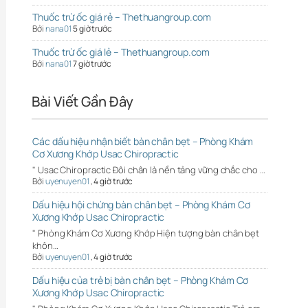
Thuốc trừ ốc giá rẻ – Thethuangroup.com
Bởi
nana01
5 giờ trước
Thuốc trừ ốc giá lẻ – Thethuangroup.com
Bởi
nana01
7 giờ trước
Bài Viết Gần Đây
Các dấu hiệu nhận biết bàn chân bẹt – Phòng Khám
Cơ Xương Khớp Usac Chiropractic
" Usac Chiropractic Đôi chân là nền tảng vững chắc cho …
Bởi
uyenuyen01
,
4 giờ trước
Dấu hiệu hội chứng bàn chân bẹt – Phòng Khám Cơ
Xương Khớp Usac Chiropractic
" Phòng Khám Cơ Xương Khớp Hiện tượng bàn chân bẹt
khôn…
Bởi
uyenuyen01
,
4 giờ trước
Dấu hiệu của trẻ bị bàn chân bẹt – Phòng Khám Cơ
Xương Khớp Usac Chiropractic