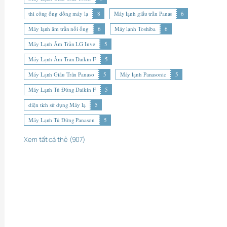
thi công ống đồng máy lạ
8
Máy lạnh giấu trần Panas
6
Máy lạnh âm trần nối ống
6
Máy lạnh Toshiba
6
Máy Lạnh Âm Trần LG Inve
5
Máy Lạnh Âm Trần Daikin F
5
Máy Lạnh Giấu Trần Panaso
5
Máy lạnh Panasonic
5
Máy Lạnh Tủ Đứng Daikin F
5
diện tích sử dụng Máy lạ
5
Máy Lạnh Tủ Đứng Panason
5
Xem tất cả thẻ (907)