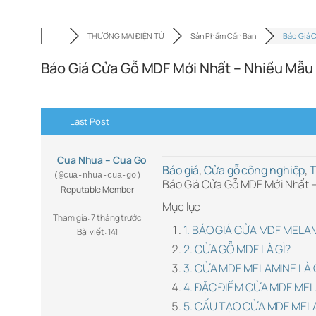
THƯƠNG MẠI ĐIỆN TỬ
Sản Phẩm Cần Bán
Báo Giá 
Báo Giá Cửa Gỗ MDF Mới Nhất – Nhiều Mẫu
Last Post
Cua Nhua – Cua Go
Báo giá
,
Cửa gỗ công nghiệp
,
T
(@cua-nhua-cua-go)
Báo Giá Cửa Gỗ MDF Mới Nhất 
Reputable Member
Mục lục
Tham gia: 7 tháng trước
1. BÁO GIÁ CỬA MDF MELA
Bài viết: 141
2. CỬA GỖ MDF LÀ GÌ?
3. CỬA MDF MELAMINE LÀ 
4. ĐẶC ĐIỂM CỬA MDF MEL
5. CẤU TẠO CỬA MDF MELA