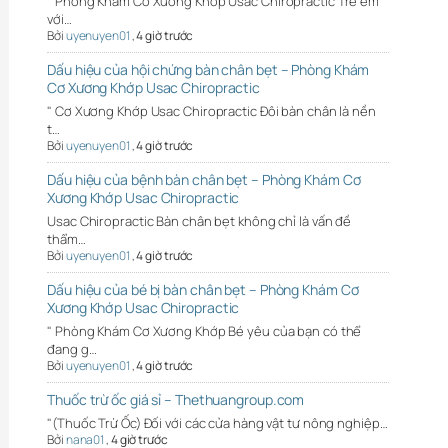
" Phòng Khám Cơ Xương Khớp Usac Chiropractic Trẻ em
với…
Bởi
uyenuyen01
,
4 giờ trước
Dấu hiệu của hội chứng bàn chân bẹt – Phòng Khám
Cơ Xương Khớp Usac Chiropractic
" Cơ Xương Khớp Usac Chiropractic Đôi bàn chân là nền
t…
Bởi
uyenuyen01
,
4 giờ trước
Dấu hiệu của bệnh bàn chân bẹt – Phòng Khám Cơ
Xương Khớp Usac Chiropractic
Usac Chiropractic Bàn chân bẹt không chỉ là vấn đề
thẩm…
Bởi
uyenuyen01
,
4 giờ trước
Dấu hiệu của bé bị bàn chân bẹt – Phòng Khám Cơ
Xương Khớp Usac Chiropractic
" Phòng Khám Cơ Xương Khớp Bé yêu của bạn có thể
đang g…
Bởi
uyenuyen01
,
4 giờ trước
Thuốc trừ ốc giá sỉ – Thethuangroup.com
"(Thuốc Trừ Ốc) Đối với các cửa hàng vật tư nông nghiệp…
Bởi
nana01
,
4 giờ trước