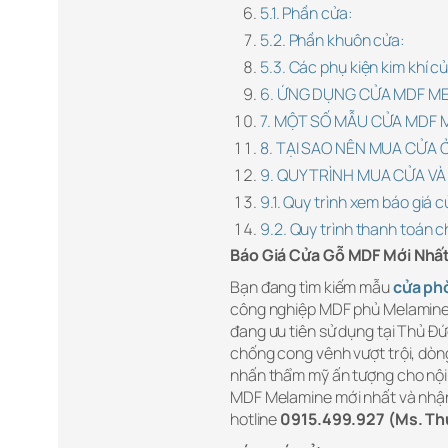
5.1. Phần cửa:
5.2. Phần khuôn cửa:
5.3. Các phụ kiện kim khí 
6. ỨNG DỤNG CỬA MDF ME
7. MỘT SỐ MẪU CỬA MDF 
8. TẠI SAO NÊN MUA CỬA
9. QUY TRÌNH MUA CỬA V
9.1. Quy trình xem báo giá c
9.2. Quy trình thanh toán c
Báo Giá Cửa Gỗ MDF Mới Nhấ
Bạn đang tìm kiếm mẫu
cửa ph
công nghiệp MDF phủ Melamine c
đang ưu tiên sử dụng tại Thủ Đ
chống cong vênh vượt trội, dò
nhấn thẩm mỹ ấn tượng cho nội
MDF Melamine mới nhất và nhận 
hotline
0915.499.927 (Ms. Th