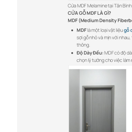
Cửa MDF Melamine tại Tân Bình
CỬA GỖ MDF LÀ GÌ?
MDF (Medium Density Fiberb
MDF
là một loại vật liệu
gỗ 
sợi gỗ nhỏ và mịn với nhau
thông.
Độ Dày Đều:
MDF có độ dày
chọn lý tưởng cho việc làm