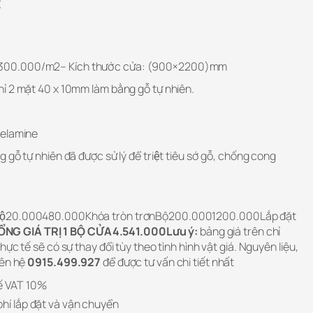
E
300.000/m2– Kích thước cửa: (900×2200)mm
 2 mặt 40 x 10mm làm bằng gỗ tự nhiên.
melamine
̃ tự nhiên đã được sử lý để triệt tiêu sớ gỗ, chống cong
ềBộ20.000480.000Khóa tròn trơnBộ200.0001200.000Lắp đặt
ỔNG GIÁ TRỊ 1 BỘ CỬA4.541.000Lưu ý:
bảng giá trên chỉ
ực tế sẽ có sự thay đổi tùy theo tình hình vật giá. Nguyên liệu,
iên hệ
0915.499.927
để được tư vấn chi tiết nhất
ế VAT 10%
phí lắp đặt và vận chuyển