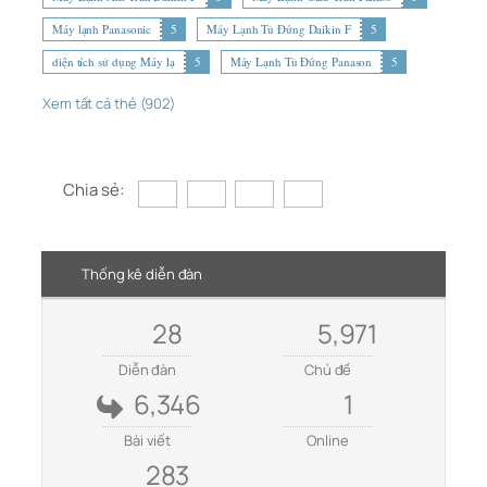
Máy lạnh Panasonic
5
Máy Lạnh Tủ Đứng Daikin F
5
diện tích sử dụng Máy lạ
5
Máy Lạnh Tủ Đứng Panason
5
Xem tất cả thẻ (902)
Chia sẻ:
Thống kê diễn đàn
28
5,971
Diễn đàn
Chủ đề
6,346
1
Bài viết
Online
283