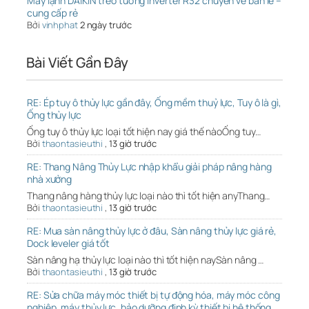
Máy lạnh DAIKIN treo tường Inverter R32 chuyên về bán lẻ –
cung cấp rẻ
Bởi
vinhphat
2 ngày trước
Bài Viết Gần Đây
RE: Ép tuy ô thủy lực gần đây, Ống mềm thuỷ lực, Tuy ô là gì,
Ống thủy lực
Ống tuy ô thủy lực loại tốt hiện nay giá thế nàoỐng tuy…
Bởi
thaontasieuthi
,
13 giờ trước
RE: Thang Nâng Thủy Lực nhập khẩu giải pháp nâng hàng
nhà xưởng
Thang nâng hàng thủy lực loại nào thì tốt hiện anyThang…
Bởi
thaontasieuthi
,
13 giờ trước
RE: Mua sàn nâng thủy lực ở đâu, Sàn nâng thủy lực giá rẻ,
Dock leveler giá tốt
Sàn nâng hạ thủy lực loại nào thì tốt hiện naySàn nâng …
Bởi
thaontasieuthi
,
13 giờ trước
RE: Sửa chữa máy móc thiết bị tự động hóa, máy móc công
nghiệp, máy thủy lực, bảo dưỡng định kỳ thiết bị hệ thống