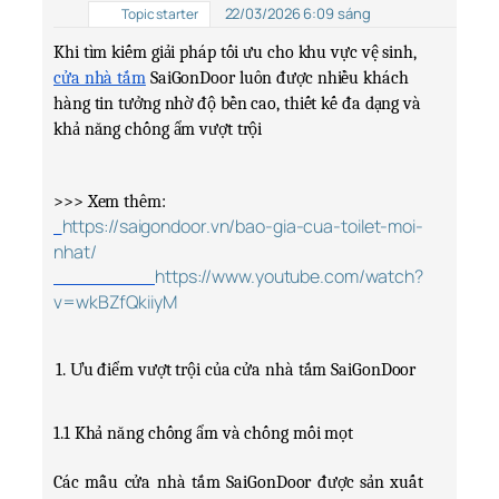
22/03/2026 6:09 sáng
Topic starter
Khi tìm kiếm giải pháp tối ưu cho khu vực vệ sinh, 
cửa nhà tắm
 SaiGonDoor
 luôn được nhiều khách 
hàng tin tưởng nhờ độ bền cao, thiết kế đa dạng và 
khả năng chống ẩm vượt trội
>>> Xem thêm:
https://saigondoor.vn/bao-gia-cua-toilet-moi-
nhat/
https://www.youtube.com/watch?
v=wkBZfQkiiyM
1. Ưu điểm vượt trội của cửa nhà tắm SaiGonDoor
1.1 Khả năng chống ẩm và chống mối mọt
Các mẫu cửa nhà tắm SaiGonDoor được sản xuất 