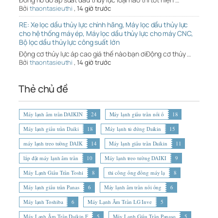
Bởi
thaontasieuthi
,
14 giờ trước
RE: Xe lọc dầu thủy lực chính hãng, Máy lọc dầu thủy lực
cho hệ thống máy ép, Máy lọc dầu thủy lực cho máy CNC,
Bộ lọc dầu thủy lực công suất lớn
Động cơ thủy lực áp cao giá thế nào bạn ơiĐộng cơ thủy …
Bởi
thaontasieuthi
,
14 giờ trước
Thẻ chủ đề
Máy lạnh âm trần DAIKIN
24
Máy lạnh giấu trần nối ố
18
Máy lạnh giấu trần Daiki
18
Máy lạnh tủ đứng Daikin
15
máy lạnh treo tường DAIK
14
Máy lạnh giấu trần Daikin
11
lắp đặt máy lạnh âm trần
10
Máy lạnh treo tường DAIKI
9
Máy Lạnh Giấu Trần Toshi
8
thi công ống đồng máy lạ
8
Máy lạnh giấu trần Panas
6
Máy lạnh âm trần nối ống
6
Máy lạnh Toshiba
6
Máy Lạnh Âm Trần LG Inve
5
Máy Lạnh Âm Trần Daikin F
5
Máy Lạnh Giấu Trần Panaso
5