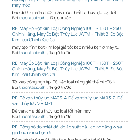
máy móc
bảo dưỡng, sửa chữa máy móc thiết bị thủy lực loại tốt …
Bởi
thaontasieuthi
,
13 giờ trước
RE: Máy Ép Bột Kim Loại Công Nghiệp 100T – 150T – 250T
Chính Hãng, Máy Ép Bột Thủy Lực JWFM – Thiết Bị Ép Bột
Kim Loại Chính Xác Ca
máy tạo hình bột kim loại giá tốt bao nhiêu bạn ơimáy t…
Bởi
thaontasieuthi
,
14 giờ trước
RE: Máy Ép Bột Kim Loại Công Nghiệp 100T – 150T – 250T
Chính Hãng, Máy Ép Bột Thủy Lực JWFM – Thiết Bị Ép Bột
Kim Loại Chính Xác Ca
Tời kéo công nghiệp, Tới kéo loại nặng giá thế nàoTời k…
Bởi
thaontasieuthi
,
14 giờ trước
RE: Đế van thủy lực MA03-4, Đế van thủy lực MA03-2, Đế
van thủy lực MA03-1
Đế van chia dầu thủy lực loại tốt hiện nay
Bởi
thaontasieuthi
,
14 giờ trước
RE: Đồng hồ đo nhiệt độ, đo áp suất dầu chính hãng wise
giá bao nhiêu bạn ơi
Đồng hồ đo áp suất dầu thủy lực loại nào thì tốt hiện …