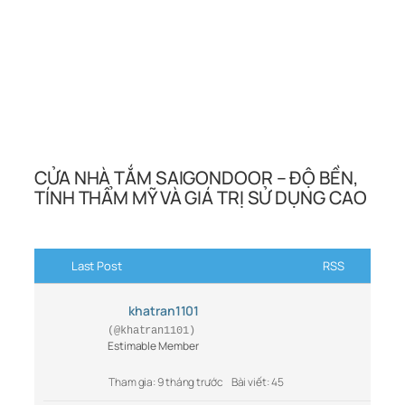
CỬA NHÀ TẮM SAIGONDOOR – ĐỘ BỀN,
TÍNH THẨM MỸ VÀ GIÁ TRỊ SỬ DỤNG CAO
Last Post
RSS
khatran1101
(@khatran1101)
Estimable Member
Tham gia: 9 tháng trước
Bài viết: 45