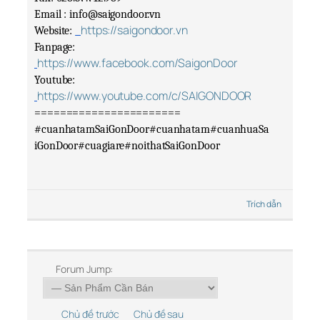
Email : info@saigondoor.vn
https://saigondoor.vn
Website: 
Fanpage: 
https://www.facebook.com/SaigonDoor
Youtube: 
https://www.youtube.com/c/SAIGONDOOR
=======================
#cuanhatamSaiGonDoor#cuanhatam#cuanhuaSa
iGonDoor#cuagiare#noithatSaiGonDoor
Trích dẫn
Forum Jump:
Chủ đề trước
Chủ đề sau