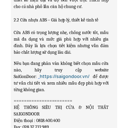
thiết kế hiện đại và độ bền vượt trội. Thích hợp 
cho cả nhà phố lẫn căn hộ chung cư.
2.2 Cửa nhựa ABS – Giá hợp lý, thiết kế tinh tế
Cửa ABS có trọng lượng nhẹ, chống nước tốt, mẫu 
mã đa dạng và mức giá phù hợp với nhiều gia 
đình. Đây là lựa chọn tiết kiệm nhưng vẫn đảm 
bảo chất lượng sử dụng lâu dài.
Nếu bạn đang phân vân không biết chọn mẫu cửa 
nào, hãy truy cập 
website 
https://saigondoor.vn/
SaiGonDoor:
 để được 
tư vấn chi tiết và xem nhiều mẫu đẹp phù hợp với 
từng không gian.
=======================
HỆ THỐNG SIÊU THỊ CỬA & NỘI THẤT 
SAIGONDOOR
Điện thoại : 0818.400.400
Fax: 028.37.712.989