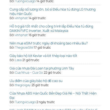
Bởi
Tuongvicuago
14 giờ trước
Cung cấp số lượng lớn, bỏ sỉ Điều hòa tủ đứng LG thương
hiệu Hàn Quốc
Bởi
vinhphat
14 giờ trước
Hỗ trợ giá tốt nhất cho công trình lắp Điều hòa tủ đứng
DAIKIN FVFC Inverter, Xuất xứ Malaysia
Bởi
vinhphat
16 giờ trước
Nên mua eSIM trước ngày đi khoảng bao nhiêu lâu?
Bởi
ThegioieSIM
17 giờ trước
Giày bảo hộ lót Kevlar và lót thép loại nào tốt
Bởi
Lasa
21 giờ trước
Giá cửa nhựa Đài Loan tại phường Linh Tây
Bởi
Cua Nhua – Cua Go
22 giờ trước
Ưu điểm của giày bảo hộ đế cao su
Bởi
thegioigay
23 giờ trước
Cửa Nhựa ABS Hàn Quốc Bền Đẹp Giá Rẻ – Nội Thất Hiện
Đại
Bởi
Tuongvicuago
2 ngày trước