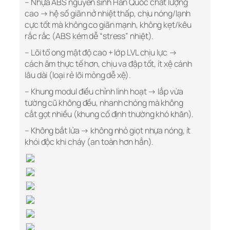
– Nhựa ABS nguyên sinh Hàn Quốc chất lượng
cao → hệ số giãn nở nhiệt thấp, chịu nóng/lạnh
cực tốt mà không co giãn mạnh, không kẹt/kêu
rắc rắc (ABS kém dễ “stress” nhiệt).
– Lõi tổ ong mật độ cao + lớp LVL chịu lực →
cách âm thực tế hơn, chịu va đập tốt, ít xệ cánh
lâu dài (loại rẻ lõi mỏng dễ xệ).
– Khung modul điều chỉnh linh hoạt → lắp vừa
tường cũ không đều, nhanh chóng mà không
cắt gọt nhiều (khung cố định thường khó khăn).
– Không bắt lửa → không nhỏ giọt nhựa nóng, ít
khói độc khi cháy (an toàn hơn hẳn).