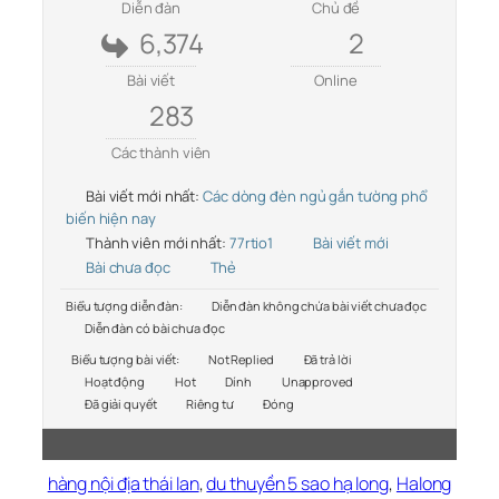
Diễn đàn
Chủ đề
6,374
2
Bài viết
Online
283
Các thành viên
Bài viết mới nhất:
Các dòng đèn ngủ gắn tường phổ
biến hiện nay
Thành viên mới nhất:
77rtio1
Bài viết mới
Bài chưa đọc
Thẻ
Biểu tượng diễn đàn:
Diễn đàn không chứa bài viết chưa đọc
Diễn đàn có bài chưa đọc
Biểu tượng bài viết:
Not Replied
Đã trả lời
Hoạt động
Hot
Dính
Unapproved
Đã giải quyết
Riêng tư
Đóng
hàng nội địa thái lan
,
du thuyền 5 sao hạ long
,
Halong