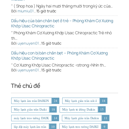
" ( Shop hoa ) Ngày hai mươi tháng mười trong ký ức của…
Bởi
miumiu01
,
15 giờ trước
Dấu hiệu của bàn chân bẹt ở trẻ – Phòng Khám Cơ Xương
Khớp Usac Chiropractic
" Phòng Khám Cơ Xương Khớp Usac Chiropractic Trẻ nhỏ
th…
Bởi
uyenuyen01
,
15 giờ trước
Dấu hiệu con bị bàn chân bẹt – Phòng Khám Cơ Xương
Khớp Usac Chiropractic
" Cơ Xương Khớp Usac Chiropractic <strong>Nhìn th…
Bởi
uyenuyen01
,
15 giờ trước
Thẻ chủ đề
Máy lạnh âm trần DAIKIN
24
Máy lạnh giấu trần nối ố
18
Máy lạnh giấu trần Daiki
18
Máy lạnh tủ đứng Daikin
15
máy lạnh treo tường DAIK
14
Máy lạnh giấu trần Daikin
11
lắp đặt máy lạnh âm trần
10
Máy lạnh treo tường DAIKI
9