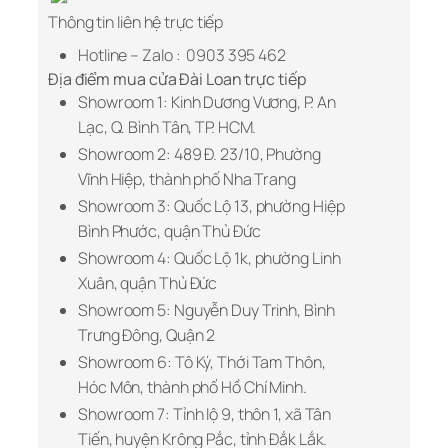
Thông tin liên hệ trực tiếp
Hotline – Zalo : 0903 395 462
Địa điểm mua cửa Đài Loan trực tiếp
Showroom 1: Kinh Dương Vương, P. An
Lạc, Q. Bình Tân, TP. HCM.
Showroom 2: 489 Đ. 23/10, Phường
Vĩnh Hiệp, thành phố Nha Trang
Showroom 3: Quốc Lộ 13, phường Hiệp
Bình Phước, quận Thủ Đức
Showroom 4: Quốc Lộ 1k, phường Linh
Xuân, quận Thủ Đức
Showroom 5: Nguyễn Duy Trinh, Bình
Trưng Đông, Quận 2
Showroom 6: Tô Ký, Thới Tam Thôn,
Hóc Môn, thành phố Hồ Chí Minh.
Showroom 7: Tỉnh lộ 9, thôn 1, xã Tân
Tiến, huyện Krông Pắc, tỉnh Đắk Lắk.