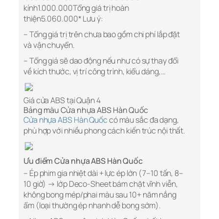
kính1.000.000Tổng giá trị hoàn
thiện5.060.000* Lưu ý:
– Tổng giá trị trên chưa bao gồm chi phí lắp đặt
và vận chuyển.
– Tổng giá sẽ dao động nếu như có sự thay đổi
về kích thước, vị trí công trình, kiểu dáng,…
Giá cửa ABS tại Quận 4
Bảng màu Cửa nhựa ABS Hàn Quốc
Cửa nhựa ABS Hàn Quốc
có màu sắc đa dạng,
phù hợp với nhiều phong cách kiến trúc nội thất.
Ưu điểm Cửa nhựa ABS Hàn Quốc
– Ép phim gia nhiệt dài + lực ép lớn (7–10 tấn, 8–
10 giờ) → lớp Deco-Sheet bám chặt vĩnh viễn,
không bong mép/phai màu sau 10+ năm nắng
ẩm (loại thường ép nhanh dễ bong sớm).