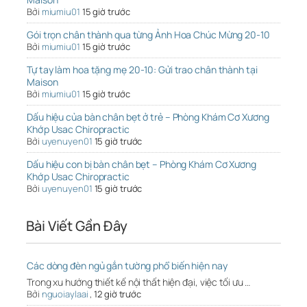
Bởi
miumiu01
15 giờ trước
Gói trọn chân thành qua từng Ảnh Hoa Chúc Mừng 20-10
Bởi
miumiu01
15 giờ trước
Tự tay làm hoa tặng mẹ 20-10: Gửi trao chân thành tại
Maison
Bởi
miumiu01
15 giờ trước
Dấu hiệu của bàn chân bẹt ở trẻ – Phòng Khám Cơ Xương
Khớp Usac Chiropractic
Bởi
uyenuyen01
15 giờ trước
Dấu hiệu con bị bàn chân bẹt – Phòng Khám Cơ Xương
Khớp Usac Chiropractic
Bởi
uyenuyen01
15 giờ trước
Bài Viết Gần Đây
Các dòng đèn ngủ gắn tường phổ biến hiện nay
Trong xu hướng thiết kế nội thất hiện đại, việc tối ưu …
Bởi
nguoiaylaai
,
12 giờ trước