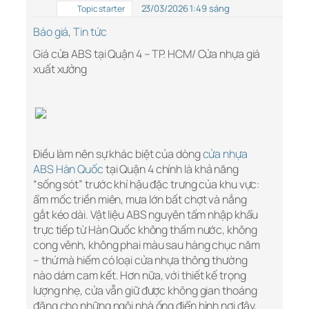
23/03/2026 1:49 sáng
Topic starter
Báo giá
,
Tin tức
Giá cửa ABS tại Quận 4 – TP. HCM/ Cửa nhựa giá
xuất xưởng
Điều làm nên sự khác biệt của dòng
cửa nhựa
ABS Hàn Quốc
tại Quận 4 chính là khả năng
“sống sót” trước khí hậu đặc trưng của khu vực:
ẩm mốc triền miên, mưa lớn bất chợt và nắng
gắt kéo dài. Vật liệu ABS nguyên tấm nhập khẩu
trực tiếp từ Hàn Quốc không thấm nước, không
cong vênh, không phai màu sau hàng chục năm
– thứ mà hiếm có loại cửa nhựa thông thường
nào dám cam kết. Hơn nữa, với thiết kế trọng
lượng nhẹ, cửa vẫn giữ được không gian thoáng
đãng cho những ngôi nhà ống điển hình nơi đây,