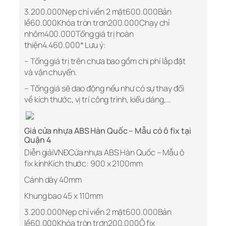
3.200.000Nẹp chỉ viền 2 mặt600.000Bản
lề60.000Khóa tròn trơn200.000Chạy chỉ
nhôm400.000Tổng giá trị hoàn
thiện4.460.000* Lưu ý:
– Tổng giá trị trên chưa bao gồm chi phí lắp đặt
và vận chuyển.
– Tổng giá sẽ dao động nếu như có sự thay đổi
về kích thước, vị trí công trình, kiểu dáng,…
Giá cửa nhựa ABS Hàn Quốc – Mẫu có ô fix tại
Quận 4
Diễn giảiVNĐCửa nhựa ABS Hàn Quốc – Mẫu ô
fix kínhKích thước: 900 x 2100mm
Cánh dày 40mm
Khung bao 45 x 110mm
3.200.000Nẹp chỉ viền 2 mặt600.000Bản
lề60.000Khóa tròn trơn200.000Ô fix