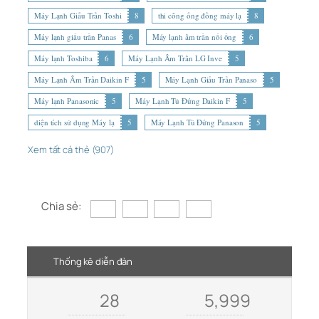
Máy Lạnh Giấu Trần Toshi
8
thi công ống đồng máy lạ
8
Máy lạnh giấu trần Panas
6
Máy lạnh âm trần nối ống
6
Máy lạnh Toshiba
6
Máy Lạnh Âm Trần LG Inve
5
Máy Lạnh Âm Trần Daikin F
5
Máy Lạnh Giấu Trần Panaso
5
Máy lạnh Panasonic
5
Máy Lạnh Tủ Đứng Daikin F
5
diện tích sử dụng Máy lạ
5
Máy Lạnh Tủ Đứng Panason
5
Xem tất cả thẻ (907)
Chia sẻ:
Thống kê diễn đàn
28
5,999