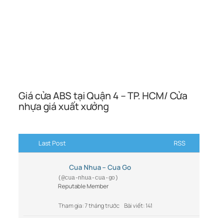
Giá cửa ABS tại Quận 4 – TP. HCM/ Cửa
nhựa giá xuất xưởng
Last Post
RSS
Cua Nhua – Cua Go
(@cua-nhua-cua-go)
Reputable Member
Tham gia: 7 tháng trước
Bài viết: 141