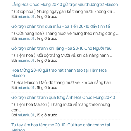
Lẵng Hoa Chúc Mừng 20-10 gửi trọn yêu thương từ Maison
" ( Shop hoa ) Những ngày gần kề tháng mười, không khí …
Bởi
miumiu01
,
14 giờ trước
Gói trọn chân tình qua mẫu Hoa Tiền 20-10 đầy tinh tế
" ( Cửa hàng hoa ) Tháng mười về mang theo những cơn gi…
Bởi
miumiu01
,
14 giờ trước
Gói trọn chân thành khi Tặng Hoa 20-10 Cho Người Yêu
" ( Tiệm hoa ) Mỗi độ tháng Mười về, khi cái nắng hanh …
Bởi
miumiu01
,
14 giờ trước
Hoa Mừng 20-10 gửi trao nét thanh tao tại Tiệm Hoa
Maison
" ( Hoa Maison ) Mỗi độ tháng mười về, khi cái nắng han…
Bởi
miumiu01
,
15 giờ trước
Gói trọn chân thành qua từng Ảnh Hoa Chúc Mừng 20-10
" ( Tiệm hoa Maison ) Tháng mười về mang theo những
cơn…
Bởi
miumiu01
,
15 giờ trước
Tự tay làm hoa tặng mẹ 20-10: Gửi trao chân thành tại
Maison