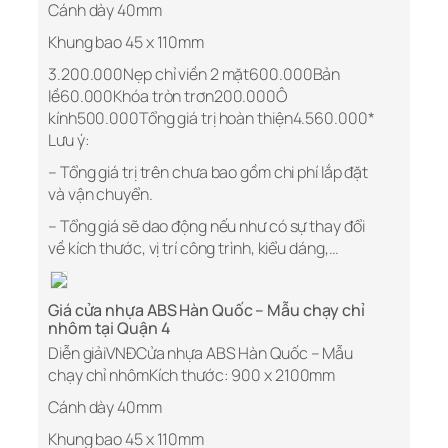
Cánh dày 40mm
Khung bao 45 x 110mm
3.200.000Nẹp chỉ viền 2 mặt600.000Bản
lề60.000Khóa tròn trơn200.000Ô
kính500.000Tổng giá trị hoàn thiện4.560.000*
Lưu ý:
– Tổng giá trị trên chưa bao gồm chi phí lắp đặt
và vận chuyển.
– Tổng giá sẽ dao động nếu như có sự thay đổi
về kích thước, vị trí công trình, kiểu dáng,…
Giá cửa nhựa ABS Hàn Quốc – Mẫu chạy chỉ
nhôm tại Quận 4
Diễn giảiVNĐCửa nhựa ABS Hàn Quốc – Mẫu
chạy chỉ nhômKích thước: 900 x 2100mm
Cánh dày 40mm
Khung bao 45 x 110mm