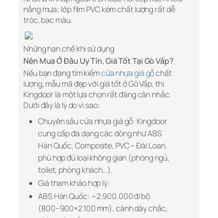
nắng mưa; lớp film PVC kém chất lượng rất dễ
tróc, bạc màu.
Những hạn chế khi sử dụng
Nên Mua Ở Đâu Uy Tín, Giá Tốt Tại Gò Vấp?
Nếu bạn đang tìm kiếm
cửa nhựa giả gỗ
chất
lượng, mẫu mã đẹp với giá tốt ở Gò Vấp, thì
Kingdoor là một lựa chọn rất đáng cân nhắc.
Dưới đây là lý do vì sao:
Chuyên sâu cửa nhựa giả gỗ:
Kingdoor
cung cấp đa dạng các dòng như ABS
Hàn Quốc, Composite, PVC – Đài Loan,
phù hợp đủ loại không gian (phòng ngủ,
toilet, phòng khách…).
Giá tham khảo hợp lý:
ABS Hàn Quốc: ~2.900.000 đ/bộ
(800–900×2.100 mm), cánh dày chắc,