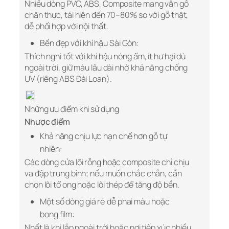
Nhiều dòng PVC, ABS, Composite mang vân gỗ
chân thực, tái hiện đến 70–80% so với gỗ thật,
dễ phối hợp với nội thất.
Bền đẹp với khí hậu Sài Gòn:
Thích nghi tốt với khí hậu nóng ẩm, ít hư hại dù
ngoài trời, giữ màu lâu dài nhờ khả năng chống
UV (riêng ABS Đài Loan).
Những ưu điểm khi sử dụng
Nhược điểm
Khả năng chịu lực hạn chế hơn gỗ tự
nhiên:
Các dòng cửa lõi rỗng hoặc composite chỉ chịu
va đập trung bình; nếu muốn chắc chắn, cần
chọn lõi tổ ong hoặc lõi thép để tăng độ bền.
Một số dòng giá rẻ dễ phai màu hoặc
bong film:
Nhất là khi lắp ngoài trời hoặc nơi tiếp xúc nhiều