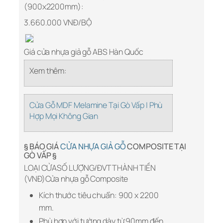
(900x2200mm):
3.660.000 VNĐ/BỘ
Giá cửa nhựa giả gỗ ABS Hàn Quốc
Xem thêm:
Cửa Gỗ MDF Melamine Tại Gò Vấp | Phù
Hợp Mọi Không Gian
§ BÁO GIÁ
CỬA NHỰA GIẢ GỖ
COMPOSITE TẠI
GÒ VẤP §
LOẠI CỬASỐ LƯỢNG/ĐVTTHÀNH TIỀN
(VNĐ)Cửa nhựa gỗ Composite
Kích thước tiêu chuẩn: 900 x 2200
mm.
Phù hợp với tường dày từ 90mm đến