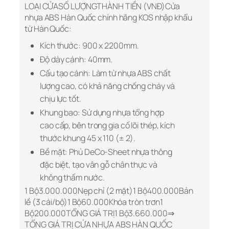
LOẠI CỬASỐ LƯỢNGTHÀNH TIỀN (VNĐ)Cửa
nhựa ABS Hàn Quốc chính hãng KOS nhập khẩu
từ Hàn Quốc:
Kích thước: 900 x 2200mm.
Độ dày cánh: 40mm.
Cấu tạo cánh: Làm từ nhựa ABS chất
lượng cao, có khả năng chống cháy và
chịu lực tốt.
Khung bao: Sử dụng nhựa tổng hợp
cao cấp, bên trong gia cố lõi thép, kích
thước khung 45 x 110 (± 2).
Bề mặt: Phủ DeCo-Sheet nhựa thông
đặc biệt, tạo vân gỗ chân thực và
không thấm nước.
1 Bộ3.000.000Nẹp chỉ (2 mặt)1 Bộ400.000Bản
lề (3 cái/bộ)1 Bộ60.000Khóa tròn trơn1
Bộ200.000TỔNG GIÁ TRỊ1 Bộ3.660.000⇒
TỔNG GIÁ TRỊ CỬA NHỰA ABS HÀN QUỐC