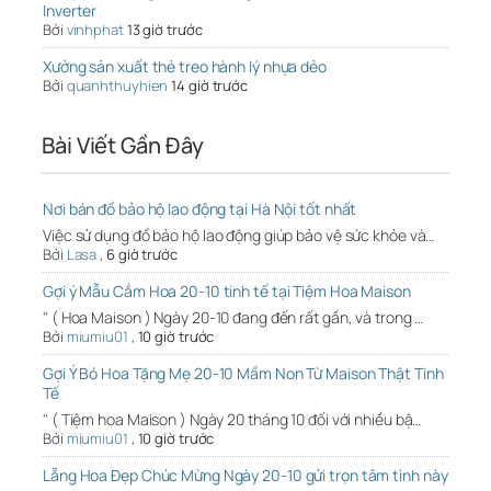
Inverter
Bởi
vinhphat
13 giờ trước
Xưởng sản xuất thẻ treo hành lý nhựa dẻo
Bởi
quanhthuyhien
14 giờ trước
Bài Viết Gần Đây
Nơi bán đồ bảo hộ lao động tại Hà Nội tốt nhất
Việc sử dụng đồ bảo hộ lao động giúp bảo vệ sức khỏe và…
Bởi
Lasa
,
6 giờ trước
Gợi ý Mẫu Cắm Hoa 20-10 tinh tế tại Tiệm Hoa Maison
" ( Hoa Maison ) Ngày 20-10 đang đến rất gần, và trong …
Bởi
miumiu01
,
10 giờ trước
Gợi Ý Bó Hoa Tặng Mẹ 20-10 Mầm Non Từ Maison Thật Tinh
Tế
" ( Tiệm hoa Maison ) Ngày 20 tháng 10 đối với nhiều bậ…
Bởi
miumiu01
,
10 giờ trước
Lẵng Hoa Đẹp Chúc Mừng Ngày 20-10 gửi trọn tâm tình này