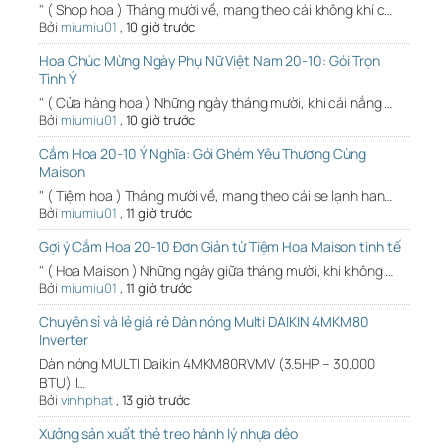
" ( Shop hoa ) Tháng mười về, mang theo cái không khí c…
Bởi
miumiu01
,
10 giờ trước
Hoa Chúc Mừng Ngày Phụ Nữ Việt Nam 20-10: Gói Trọn
Tình Ý
" ( Cửa hàng hoa ) Những ngày tháng mười, khi cái nắng …
Bởi
miumiu01
,
10 giờ trước
Cắm Hoa 20-10 Ý Nghĩa: Gói Ghém Yêu Thương Cùng
Maison
" ( Tiệm hoa ) Tháng mười về, mang theo cái se lạnh han…
Bởi
miumiu01
,
11 giờ trước
Gợi ý Cắm Hoa 20-10 Đơn Giản từ Tiệm Hoa Maison tinh tế
" ( Hoa Maison ) Những ngày giữa tháng mười, khi không …
Bởi
miumiu01
,
11 giờ trước
Chuyên sỉ và lẻ giá rẻ Dàn nóng Multi DAIKIN 4MKM80
Inverter
Dàn nóng MULTI Daikin 4MKM80RVMV (3.5HP – 30.000
BTU) l…
Bởi
vinhphat
,
13 giờ trước
Xưởng sản xuất thẻ treo hành lý nhựa dẻo