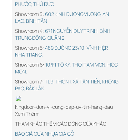
PHƯỚC, THỦ ĐỨC
Showroom 3:
602 KINH DƯƠNG VƯƠNG, AN
LẠC, BÌNH TÂN
Showroom 4:
671 NGUYỄN DUY TRINH, BÌNH
TRƯNG ĐÔNG, QUẬN 2
Showroom 5:
489 ĐƯỜNG 23/10, VĨNH HIỆP,
NHA TRANG.
Showroom 6:
10/F1 TÔ KÝ, THỚI TAM MÔN, HÓC
MÔN.
Showroom 7:
TL9, THÔN I, XÃ TÂN TIẾN, KRÔNG
PẮC, ĐẮK LẮK
kingdoor-don-vi-cung-cap-uy-tin-hang-dau
Xem Thêm:
THAM KHẢO THÊM CÁC DÒNG CỬA KHÁC
BÁO GIÁ CỬA NHỰA GIẢ GỖ