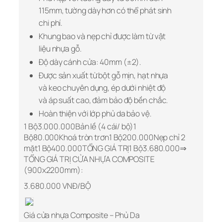
115mm, tường dày hơn có thể phát sinh
chi phí.
Khung bao và nẹp chỉ được làm từ vật
liệu nhựa gỗ.
Độ dày cánh cửa: 40mm (±2).
Được sản xuất từ bột gỗ mịn, hạt nhựa
và keo chuyên dụng, ép dưới nhiệt độ
và áp suất cao, đảm bảo độ bền chắc.
Hoàn thiện với lớp phủ da bảo vệ.
1 Bộ3.000.000Bản lề (4 cái/ bộ)1
Bộ80.000Khoá tròn trơn1 Bộ200.000Nẹp chỉ 2
mặt1 Bộ400.000TỔNG GIÁ TRỊ1 Bộ3.680.000⇒
TỔNG GIÁ TRỊ CỬA NHỰA COMPOSITE
(900x2200mm):
3.680.000 VNĐ/BỘ
Giá cửa nhựa Composite – Phủ Da