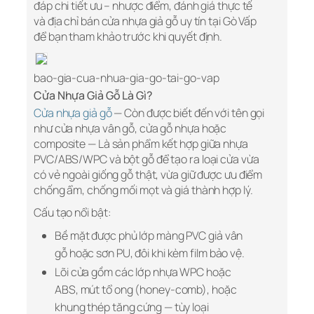
đáp chi tiết ưu – nhược điểm, đánh giá thực tế
và địa chỉ bán cửa nhựa giả gỗ uy tín tại Gò Vấp
để bạn tham khảo trước khi quyết định.
bao-gia-cua-nhua-gia-go-tai-go-vap
Cửa Nhựa Giả Gỗ Là Gì?
Cửa nhựa giả gỗ
— Còn được biết đến với tên gọi
như cửa nhựa vân gỗ, cửa gỗ nhựa hoặc
composite — Là sản phẩm kết hợp giữa nhựa
PVC/ABS/WPC và bột gỗ để tạo ra loại cửa vừa
có vẻ ngoài giống gỗ thật, vừa giữ được ưu điểm
chống ẩm, chống mối mọt và giá thành hợp lý.
Cấu tạo nổi bật:
Bề mặt được phủ lớp màng PVC giả vân
gỗ hoặc sơn PU, đôi khi kèm film bảo vệ.
Lõi cửa gồm các lớp nhựa WPC hoặc
ABS, mút tổ ong (honey‑comb), hoặc
khung thép tăng cứng — tùy loại