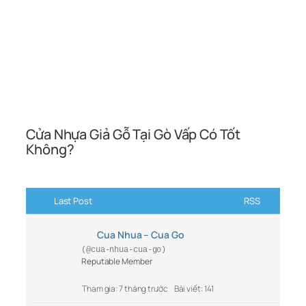
Cửa Nhựa Giả Gỗ Tại Gò Vấp Có Tốt
Không?
Last Post
RSS
Cua Nhua – Cua Go
(@cua-nhua-cua-go)
Reputable Member
Tham gia: 7 tháng trước
Bài viết: 141