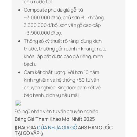
chịu nước tốt
Composite phủ da giả gỗ: từ
~3.000.000 đ/bộ, phủ sơn PU khoảng
3.300.000 đ/bộ, sơn vân gỗ cao cấp
~3.900.000 đ/bộ.
Thông số kỹ thuật rõ ràng:
đúng kích
thước, thường gồm cánh + khung; nẹp,
khóa, lắp đặt được báo giá riêng, minh
bạch.
Cam kết chất lượng:
Với hơn 10 năm
kinh nghiệm và hệ thống >50 tư vấn
chuyên nghiệp, Kingdoor cam kết về
bảo hành, dịch vụ hậu mãi.
Đội ngũ nhân viên tư vấn chuyên nghiệp
Bảng Giá Tham Khảo Mới Nhất 2025
§ BÁO GIÁ
CỬA NHỰA GIẢ GỖ
ABS HÀN QUỐC
TẠI GÒ VẤP §