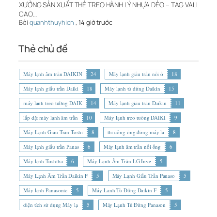
XƯỞNG SẢN XUẤT THẺ TREO HÀNH LÝ NHỰA DẺO – TAG VALI
CAO…
Bởi
quanhthuyhien
,
14 giờ trước
Thẻ chủ đề
Máy lạnh âm trần DAIKIN
24
Máy lạnh giấu trần nối ố
18
Máy lạnh giấu trần Daiki
18
Máy lạnh tủ đứng Daikin
15
máy lạnh treo tường DAIK
14
Máy lạnh giấu trần Daikin
11
lắp đặt máy lạnh âm trần
10
Máy lạnh treo tường DAIKI
9
Máy Lạnh Giấu Trần Toshi
8
thi công ống đồng máy lạ
8
Máy lạnh giấu trần Panas
6
Máy lạnh âm trần nối ống
6
Máy lạnh Toshiba
6
Máy Lạnh Âm Trần LG Inve
5
Máy Lạnh Âm Trần Daikin F
5
Máy Lạnh Giấu Trần Panaso
5
Máy lạnh Panasonic
5
Máy Lạnh Tủ Đứng Daikin F
5
diện tích sử dụng Máy lạ
5
Máy Lạnh Tủ Đứng Panason
5