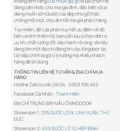
khẳng định rằng
cửa nhựa giả gỗ
là lựa chọn rất
đáng cân nhắc cho mọi gia đình, đặc biệt với ai
đang muốn sở hữu bộ cửa đẹp như gỗ thật,
chống mối mọt, chịu ẩm tốt mà giá phải chăng.
Tuy nhiên, để cửa phát huy hết ưu điểm về độ
bền và tính thẩm mỹ, bạn cần lưu ý chọn đơn vị
uy tín, chất lượng tốt, bảo hành rõ ràng. Và nếu
đang tìm một địa chỉ đáng tin cậy, Kingdoor tại
Gò Vấp chính là gợi ý lý tưởng mà nhiều khách
hàng đã tin dùng.
THÔNG TIN LIÊN HỆ TƯ VẤN & ĐỊA CHỈ MUA
HÀNG
Hotline Zalo tư vấn 24/24 :
0903 395 462
Facebook Cá Nhân :
Thanh Hiền
ĐỊA CHỈ TRƯNG BÀY MẪU Ở KINGDOOR
Showroom 1:
235 QUỐC LỘ 1K, LINH XUÂN, THỦ
ĐỨC
Showroom 2:
639 QUỐC LỘ 13, HIỆP BÌNH