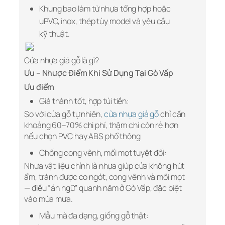
Khung bao làm từ nhựa tổng hợp hoặc
uPVC, inox, thép tùy model và yêu cầu
kỹ thuật.
Cửa nhựa giả gỗ là gì?
Ưu – Nhược Điểm Khi Sử Dụng Tại Gò Vấp
Ưu điểm
Giá thành tốt, hợp túi tiền:
So với cửa gỗ tự nhiên,
cửa nhựa giả gỗ
chỉ cần
khoảng 60–70% chi phí, thậm chí còn rẻ hơn
nếu chọn PVC hay ABS phổ thông
Chống cong vênh, mối mọt tuyệt đối:
Nhưa vật liệu chính là nhựa giúp cửa không hút
ẩm, tránh được co ngót, cong vênh và mối mọt
— điều “án ngữ” quanh năm ở Gò Vấp, đặc biệt
vào mùa mưa.
Mẫu mã đa dạng, giống gỗ thật: