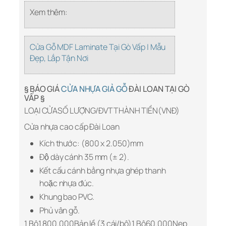
Xem thêm:
Cửa Gỗ MDF Laminate Tại Gò Vấp | Mẫu
Đẹp, Lắp Tận Nơi
§ BÁO GIÁ
CỬA NHỰA GIẢ GỖ
ĐÀI LOAN TẠI GÒ
VẤP §
LOẠI CỬASỐ LƯỢNG/ĐVTTHÀNH TIỀN(VNĐ)
Cửa nhựa cao cấp Đài Loan
Kích thước: (800 x 2.050)mm
Độ dày cánh 35 mm (± 2).
Kết cấu cánh bằng nhựa ghép thanh
hoặc nhựa đúc.
Khung bao PVC.
Phủ vân gỗ.
1 Bộ1.800.000Bản lề (3 cái/bộ)1 Bộ60.000Nẹp