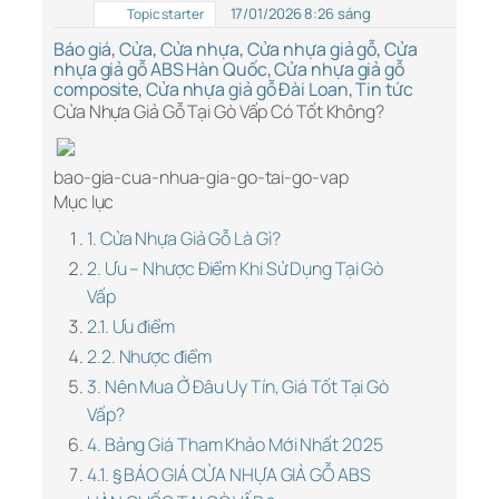
17/01/2026 8:26 sáng
Topic starter
Báo giá
,
Cửa
,
Cửa nhựa
,
Cửa nhựa giả gỗ
,
Cửa
nhựa giả gỗ ABS Hàn Quốc
,
Cửa nhựa giả gỗ
composite
,
Cửa nhựa giả gỗ Đài Loan
,
Tin tức
Cửa Nhựa Giả Gỗ Tại Gò Vấp Có Tốt Không?
bao-gia-cua-nhua-gia-go-tai-go-vap
Mục lục
1. Cửa Nhựa Giả Gỗ Là Gì?
2. Ưu – Nhược Điểm Khi Sử Dụng Tại Gò
Vấp
2.1. Ưu điểm
2.2. Nhược điểm
3. Nên Mua Ở Đâu Uy Tín, Giá Tốt Tại Gò
Vấp?
4. Bảng Giá Tham Khảo Mới Nhất 2025
4.1. § BÁO GIÁ CỬA NHỰA GIẢ GỖ ABS