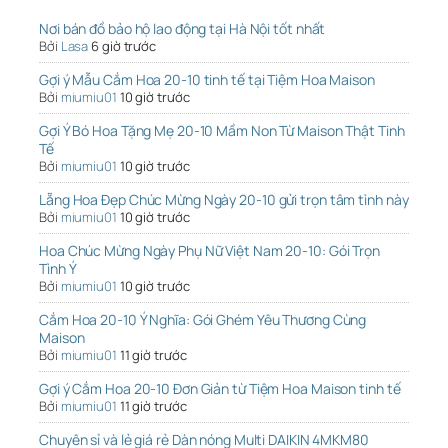
Nơi bán đồ bảo hộ lao động tại Hà Nội tốt nhất
Bởi
Lasa
6 giờ trước
Gợi ý Mẫu Cắm Hoa 20-10 tinh tế tại Tiệm Hoa Maison
Bởi
miumiu01
10 giờ trước
Gợi Ý Bó Hoa Tặng Mẹ 20-10 Mầm Non Từ Maison Thật Tinh
Tế
Bởi
miumiu01
10 giờ trước
Lẵng Hoa Đẹp Chúc Mừng Ngày 20-10 gửi trọn tâm tình này
Bởi
miumiu01
10 giờ trước
Hoa Chúc Mừng Ngày Phụ Nữ Việt Nam 20-10: Gói Trọn
Tình Ý
Bởi
miumiu01
10 giờ trước
Cắm Hoa 20-10 Ý Nghĩa: Gói Ghém Yêu Thương Cùng
Maison
Bởi
miumiu01
11 giờ trước
Gợi ý Cắm Hoa 20-10 Đơn Giản từ Tiệm Hoa Maison tinh tế
Bởi
miumiu01
11 giờ trước
Chuyên sỉ và lẻ giá rẻ Dàn nóng Multi DAIKIN 4MKM80