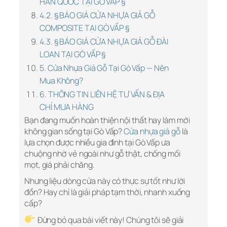
HÀN QUỐC TẠI GÒ VẤP §
4.2. § BÁO GIÁ CỬA NHỰA GIẢ GỖ
COMPOSITE TẠI GÒ VẤP §
4.3. § BÁO GIÁ CỬA NHỰA GIẢ GỖ ĐÀI
LOAN TẠI GÒ VẤP §
5. Cửa Nhựa Giả Gỗ Tại Gò Vấp — Nên
Mua Không?
6. THÔNG TIN LIÊN HỆ TƯ VẤN & ĐỊA
CHỈ MUA HÀNG
Bạn đang muốn hoàn thiện nội thất hay làm mới
không gian sống tại Gò Vấp?
Cửa nhựa giả gỗ
là
lựa chọn được nhiều gia đình tại Gò Vấp ưa
chuộng nhờ vẻ ngoài như gỗ thật, chống mối
mọt, giá phải chăng.
Nhưng liệu dòng cửa này có thực sự tốt như lời
đồn? Hay chỉ là giải pháp tạm thời, nhanh xuống
cấp?
Đừng bỏ qua bài viết này! Chúng tôi sẽ giải