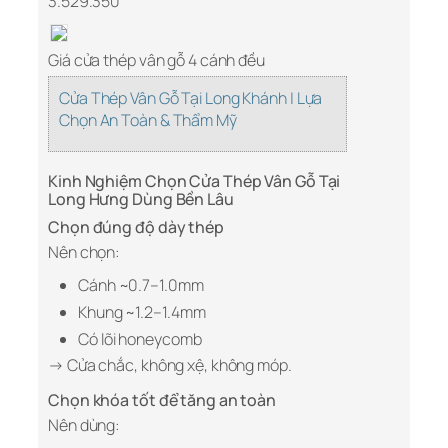
3.529.350
Giá cửa thép vân gỗ 4 cánh đều
Cửa Thép Vân Gỗ Tại Long Khánh | Lựa
Chọn An Toàn & Thẩm Mỹ
Kinh Nghiệm Chọn Cửa Thép Vân Gỗ Tại
Long Hưng Dùng Bền Lâu
Chọn đúng độ dày thép
Nên chọn:
Cánh ~0.7–1.0mm
Khung ~1.2–1.4mm
Có lõi honeycomb
→ Cửa chắc, không xệ, không móp.
Chọn khóa tốt để tăng an toàn
Nên dùng: