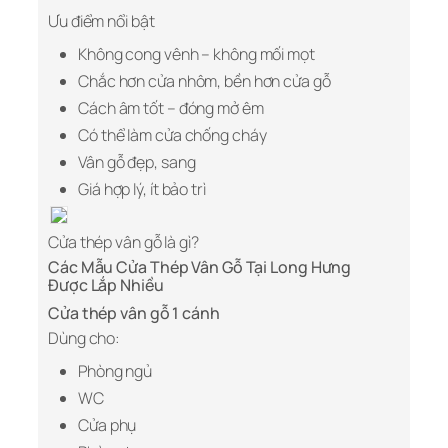
Ưu điểm nổi bật
Không cong vênh – không mối mọt
Chắc hơn cửa nhôm, bền hơn cửa gỗ
Cách âm tốt – đóng mở êm
Có thể làm cửa chống cháy
Vân gỗ đẹp, sang
Giá hợp lý, ít bảo trì
Cửa thép vân gỗ là gì?
Các Mẫu Cửa Thép Vân Gỗ Tại Long Hưng
Được Lắp Nhiều
Cửa thép vân gỗ 1 cánh
Dùng cho:
Phòng ngủ
WC
Cửa phụ