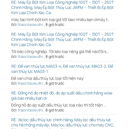
RE: Máy Ép Bột Kim Loại Công Nghiệp 100T – 150T – 250T
Chính Hãng, Máy Ép Bột Thủy Lực JWFM – Thiết Bị Ép Bột
Kim Loại Chính Xác Ca
máy tạo hình bột kim loại giá tốt bao nhiêu bạn ơimáy t…
Bởi
thaontasieuthi
,
8 giờ trước
RE: Máy Ép Bột Kim Loại Công Nghiệp 100T – 150T – 250T
Chính Hãng, Máy Ép Bột Thủy Lực JWFM – Thiết Bị Ép Bột
Kim Loại Chính Xác Ca
Tời kéo công nghiệp, Tới kéo loại nặng giá thế nàoTời k…
Bởi
thaontasieuthi
,
8 giờ trước
RE: Đế van thủy lực MA03-4, Đế van thủy lực MA03-2, Đế
van thủy lực MA03-1
Đế van chia dầu thủy lực loại tốt hiện nay
Bởi
thaontasieuthi
,
8 giờ trước
RE: Đồng hồ đo nhiệt độ, đo áp suất dầu chính hãng wise
giá bao nhiêu bạn ơi
Đồng hồ đo áp suất dầu thủy lực loại nào thì tốt hiện …
Bởi
thaontasieuthi
,
8 giờ trước
RE: Xe lọc dầu thủy lực chính hãng, Máy lọc dầu thủy lực
cho hệ thống máy ép, Máy lọc dầu thủy lực cho máy CNC,