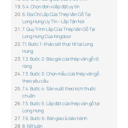
5.4. Chọn đơn vị lắp đặt uy tín
6. Địa Chỉ Lắp Cửa Thép Vân Gỗ Tại
Long Hưng Uy Tín – Lắp Tận Nơi
7. Quy Trình Lắp Cửa Thép Vân Gỗ Tại
Long Hưng Của Kingdoor
7.1. Bước 1: Khảo sát thực tế tại Long
Hưng
7.2. Bước 2: Báo giá cửa thép vân gỗ rõ
ràng
7.3. Bước 3: Chọn mẫu cửa thép vân gỗ
theo yêu cầu
7.4. Bước 4: Sản xuất theo kích thước
chuẩn
7.5. Bước 5: Lắp đặt cửa thép vân gỗ tại
Long Hưng
7.6. Bước 6: Bàn giao & bảo hành
8. Kết luận