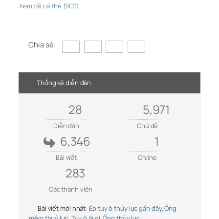
Xem tất cả thẻ (902)
Chia sẻ:
Thống kê diễn đàn
28
5,971
Diễn đàn
Chủ đề
6,346
1
Bài viết
Online
283
Các thành viên
Bài viết mới nhất:
Ép tuy ô thủy lực gần đây, Ống
mềm thuỷ lực, Tuy ô là gì, Ống thủy lực