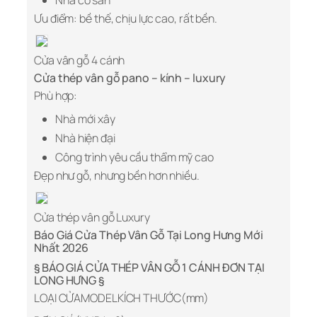
Nhà có sân
Ưu điểm: bề thế, chịu lực cao, rất bền.
Cửa vân gỗ 4 cánh
Cửa thép vân gỗ pano – kính – luxury
Phù hợp:
Nhà mới xây
Nhà hiện đại
Công trình yêu cầu thẩm mỹ cao
Đẹp như gỗ, nhưng bền hơn nhiều.
Cửa thép vân gỗ Luxury
Báo Giá Cửa Thép Vân Gỗ Tại Long Hưng Mới
Nhất 2026
§ BÁO GIÁ CỬA THÉP VÂN GỖ 1 CÁNH ĐƠN TẠI
LONG HƯNG §
LOẠI CỬAMODELKÍCH THƯỚC(mm)