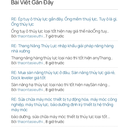
Bài Viết Gần Đây
RE: Ép tuy ô thủy lực gần đây, Ống mềm thuỷ lực, Tuy ô là gì,
Ống thủy lực
Ống tuy ô thủy lực loại tốt hiện nay giá thế nàoỐng tuy…
Bởi
thaontasieuthi
,
7 giờ trước
RE: Thang Nâng Thủy Lực nhập khẩu giải pháp nâng hàng
nhà xưởng
Thang nâng hàng thủy lực loại nào thì tốt hiện anyThang…
Bởi
thaontasieuthi
,
8 giờ trước
RE: Mua sàn nâng thủy lực ở đâu, Sàn nâng thủy lực giá rẻ,
Dock leveler giá tốt
Sàn nâng hạ thủy lực loại nào thì tốt hiện naySàn nâng …
Bởi
thaontasieuthi
,
8 giờ trước
RE: Sửa chữa máy móc thiết bị tự động hóa, máy móc công
nghiệp, máy thủy lực, bảo dưỡng định kỳ thiết bị hệ thống
máy móc
bảo dưỡng, sửa chữa máy móc thiết bị thủy lực loại tốt …
Bởi
thaontasieuthi
,
8 giờ trước