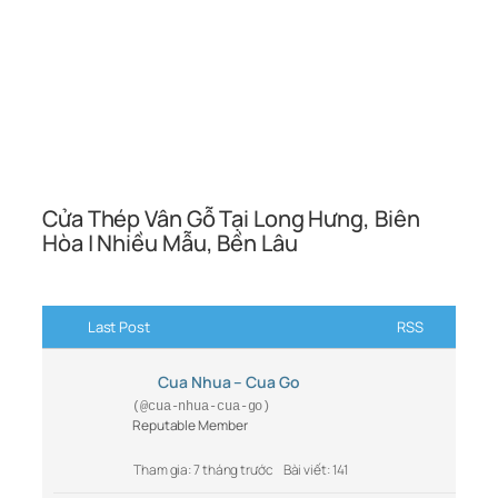
Cửa Thép Vân Gỗ Tại Long Hưng, Biên
Hòa | Nhiều Mẫu, Bền Lâu
Last Post
RSS
Cua Nhua – Cua Go
(@cua-nhua-cua-go)
Reputable Member
Tham gia: 7 tháng trước
Bài viết: 141