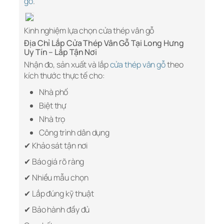
gỗ
.
Kinh nghiệm lựa chọn cửa thép vân gỗ
Địa Chỉ Lắp Cửa Thép Vân Gỗ Tại Long Hưng
Uy Tín – Lắp Tận Nơi
Nhận đo, sản xuất và lắp
cửa thép vân gỗ
theo
kích thước thực tế cho:
Nhà phố
Biệt thự
Nhà trọ
Công trình dân dụng
✔ Khảo sát tận nơi
✔ Báo giá rõ ràng
✔ Nhiều mẫu chọn
✔ Lắp đúng kỹ thuật
✔ Bảo hành đầy đủ