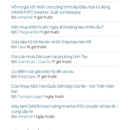
Hỗ trợ giá tốt nhất cho công trình lắp Điều hòa tủ đứng
DAIKIN FVFC Inverter, Xuất xứ Malaysia
Bởi
vinhphat
11 giờ trước
Nên mua eSIM trước ngày đi khoảng bao nhiêu lâu?
Bởi
ThegioieSIM
11 giờ trước
Giày bảo hộ lót Kevlar và lót thép loại nào tốt
Bởi
Lasa
16 giờ trước
Giá cửa nhựa Đài Loan tại phường Linh Tây
Bởi
Cua Nhua – Cua Go
17 giờ trước
Ưu điểm của giày bảo hộ đế cao su
Bởi
thegioigay
17 giờ trước
Cửa Nhựa ABS Hàn Quốc Bền Đẹp Giá Rẻ – Nội Thất Hiện
Đại
Bởi
Tuongvicuago
1 ngày trước
Máy lạnh DAIKIN treo tường Inverter R32 chuyên về bán lẻ –
cung cấp rẻ
Bởi
vinhphat
1 ngày trước