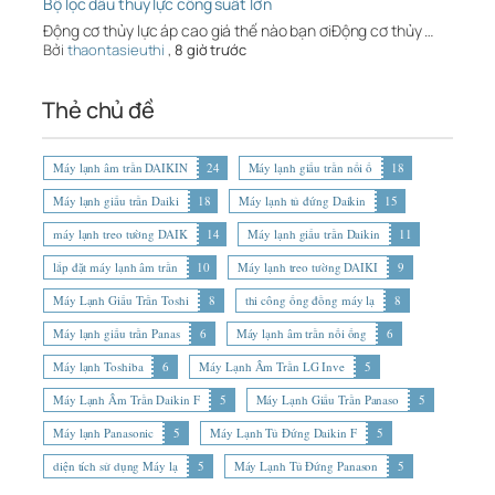
Bộ lọc dầu thủy lực công suất lớn
Động cơ thủy lực áp cao giá thế nào bạn ơiĐộng cơ thủy …
Bởi
thaontasieuthi
,
8 giờ trước
Thẻ chủ đề
Máy lạnh âm trần DAIKIN
24
Máy lạnh giấu trần nối ố
18
Máy lạnh giấu trần Daiki
18
Máy lạnh tủ đứng Daikin
15
máy lạnh treo tường DAIK
14
Máy lạnh giấu trần Daikin
11
lắp đặt máy lạnh âm trần
10
Máy lạnh treo tường DAIKI
9
Máy Lạnh Giấu Trần Toshi
8
thi công ống đồng máy lạ
8
Máy lạnh giấu trần Panas
6
Máy lạnh âm trần nối ống
6
Máy lạnh Toshiba
6
Máy Lạnh Âm Trần LG Inve
5
Máy Lạnh Âm Trần Daikin F
5
Máy Lạnh Giấu Trần Panaso
5
Máy lạnh Panasonic
5
Máy Lạnh Tủ Đứng Daikin F
5
diện tích sử dụng Máy lạ
5
Máy Lạnh Tủ Đứng Panason
5