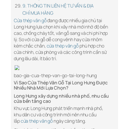
9. THÔNG TIN LIÊN HỆ TƯ VẤN & ĐỊA
CHỈ MUA HÀNG
Cửa thép vân gỗ
đang được nhiều gia chủ tại
Long Hưng lựa chọn khi xây nhà mới nhờ độ bền
cao, chống cháy tốt, vân gỗ sang và chi phí hợp
lý. So với cửa gỗ dễ cong vênh hay cửa nhôm
kém chắc chắn,
cửa thép vân gỗ
phù hợp cho
cửa chính, cửa phòng và các công trình cần sử
dụng lâu dài, ít bảo trì.
bao-gia-cua-thep-van-go-tai-long-hung
Vì Sao Cửa Thép Vân Gỗ Tại Long Hưng Được
Nhiều Nhà Mới Lựa Chọn?
Long Hưng xây dựng nhiều nhà phố, nhu cầu
cửa bền tăng cao
Khu vực Long Hưng phát triển mạnh nhà phố,
khu dân cư và công trình mới nên nhu cầu
lắp
cửa thép vân gỗ
ngày càng tăng.