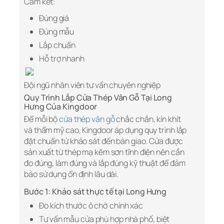
Cam kết:
Đúng giá
Đúng mẫu
Lắp chuẩn
Hỗ trợ nhanh
Đội ngũ nhân viên tư vấn chuyên nghiệp
Quy Trình Lắp Cửa Thép Vân Gỗ Tại Long
Hưng Của Kingdoor
Để mỗi bộ
cửa thép vân gỗ
chắc chắn, kín khít
và thẩm mỹ cao, Kingdoor áp dụng quy trình lắp
đặt chuẩn từ khảo sát đến bàn giao. Cửa được
sản xuất từ thép mạ kẽm sơn tĩnh điện nên cần
đo đúng, làm đúng và lắp đúng kỹ thuật để đảm
bảo sử dụng ổn định lâu dài.
Bước 1: Khảo sát thực tế tại Long Hưng
Đo kích thước ô chờ chính xác
Tư vấn mẫu cửa phù hợp nhà phố, biệt