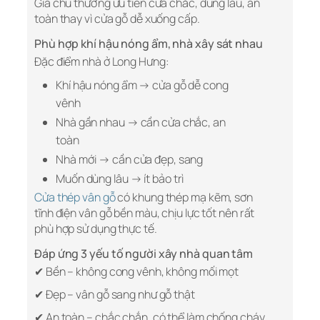
Gia chủ thường ưu tiên cửa chắc, dùng lâu, an
toàn thay vì cửa gỗ dễ xuống cấp.
Phù hợp khí hậu nóng ẩm, nhà xây sát nhau
Đặc điểm nhà ở Long Hưng:
Khí hậu nóng ẩm → cửa gỗ dễ cong
vênh
Nhà gần nhau → cần cửa chắc, an
toàn
Nhà mới → cần cửa đẹp, sang
Muốn dùng lâu → ít bảo trì
Cửa thép vân gỗ
có khung thép mạ kẽm, sơn
tĩnh điện vân gỗ bền màu, chịu lực tốt nên rất
phù hợp sử dụng thực tế.
Đáp ứng 3 yếu tố người xây nhà quan tâm
✔ Bền – không cong vênh, không mối mọt
✔ Đẹp – vân gỗ sang như gỗ thật
✔ An toàn – chắc chắn, có thể làm chống cháy