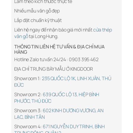
Làm theo kích thước thực tế
Nhiều mẫu vân gỗ đẹp
Lắp đặt chuẩn kỹ thuật
Liên hệ ngay để nhận báo giá mới nhất
cửa thép
vân gỗ
tại Long Hưng.
THÔNG TIN LIÊN HỆ TƯ VẤN & ĐỊA CHỈ MUA
HÀNG
Hotline Zalo tư vấn 24/24 : 0903 395 462
ĐỊA CHỈ TRƯNG BÀY MẪU Ở KINGDOOR
Showroom 1:
235 QUỐC LỘ 1K, LINH XUÂN, THỦ
ĐỨC
Showroom 2:
639 QUỐC LỘ 13, HIỆP BÌNH
PHƯỚC, THỦ ĐỨC
Showroom 3:
602 KINH DƯƠNG VƯƠNG, AN
LẠC, BÌNH TÂN
Showroom 4:
671 NGUYỄN DUY TRINH, BÌNH