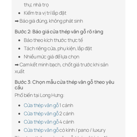
thự, nhà trọ
Kiểm tra vị trí lắp đặt
➡ Báo giá đúng, không phát sinh
Bước 2: Báo giá cửa thép vân gỗ rõ ràng
Báo theo kích thước thực tế
Tách riêng cửa, phụ kiện, lắp đặt
Nhiều mức giá để lựa chọn
➡ Cam kết minh bạch, chốt giá trước khi sản
xuất
Bước 3: Chọn mẫu cửa thép vân gỗ theo yêu
cầu
Phổ biến tại Long Hưng:
Cửa thép vân gỗ
1 cánh
Cửa thép vân gỗ
2 cánh
Cửa thép vân gỗ
4 cánh
Cửa thép vân gỗ
có kính / pano / luxury