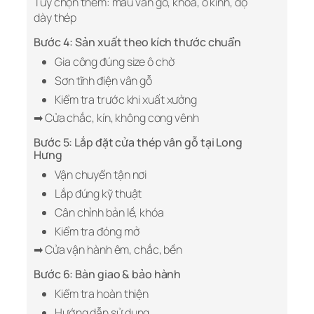
Tùy chọn thêm: màu vân gỗ, khóa, ô kính, độ
dày thép
Bước 4: Sản xuất theo kích thước chuẩn
Gia công đúng size ô chờ
Sơn tĩnh điện vân gỗ
Kiểm tra trước khi xuất xưởng
➡ Cửa chắc, kín, không cong vênh
Bước 5: Lắp đặt cửa thép vân gỗ tại Long
Hưng
Vận chuyển tận nơi
Lắp đúng kỹ thuật
Cân chỉnh bản lề, khóa
Kiểm tra đóng mở
➡ Cửa vận hành êm, chắc, bền
Bước 6: Bàn giao & bảo hành
Kiểm tra hoàn thiện
Hướng dẫn sử dụng