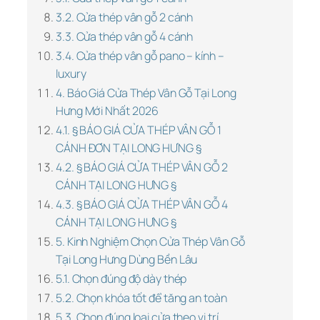
3.2. Cửa thép vân gỗ 2 cánh
3.3. Cửa thép vân gỗ 4 cánh
3.4. Cửa thép vân gỗ pano – kính –
luxury
4. Báo Giá Cửa Thép Vân Gỗ Tại Long
Hưng Mới Nhất 2026
4.1. § BÁO GIÁ CỬA THÉP VÂN GỖ 1
CÁNH ĐƠN TẠI LONG HƯNG §
4.2. § BÁO GIÁ CỬA THÉP VÂN GỖ 2
CÁNH TẠI LONG HƯNG §
4.3. § BÁO GIÁ CỬA THÉP VÂN GỖ 4
CÁNH TẠI LONG HƯNG §
5. Kinh Nghiệm Chọn Cửa Thép Vân Gỗ
Tại Long Hưng Dùng Bền Lâu
5.1. Chọn đúng độ dày thép
5.2. Chọn khóa tốt để tăng an toàn
5.3. Chọn đúng loại cửa theo vị trí