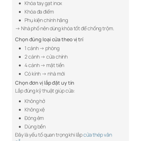
Khóa tay gạt inox
Khóa đa điểm
Phụ kiện chính hãng
→ Nhà phố nên dùng khóa tốt để chống trộm.
Chọn đúng loại cửa theo vị trí
1 cánh → phòng
2 cánh → cửa chính
4 cánh → mặt tiền
Có kính → nhà mới
Chọn đơn vị lắp đặt uy tín
Lắp đúng kỹ thuật giúp cửa:
Không hở
Không xệ
Đóng êm
Dùng bền
Đây là yếu tố quan trọng khi lắp
cửa thép vân