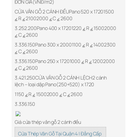
ĐƠN GIÁ(VNĐ/m2)
CỬA VÂN GỖ 2 CÁNH ĐỀUPano 520 x 17201500
⦤ R ⦤ 21002000 ⦤ C ⦤ 2600
3.252.200Pano 400 x 17201220 ⦤ R ⦤ 15002000
⦤ C ⦤ 2600
3.336.150Pano 300 x 20001100 ⦤ R ⦤ 14002300
⦤ C ⦤ 2600
3.336.150Pano 250 x 17201000 ⦤ R ⦤ 12002000
⦤ C ⦤ 2600
3.421.250CỬA VÂN GỖ 2 CÁNH LỆCH2 cánh
lệch – loại dập Pano(250+520) x 1720
1150 ⦤ R ⦤ 15002000 ⦤ C ⦤ 2600
3.336.150
Giá cửa thép vân gỗ 2 cánh đều
Cửa Thép Vân Gỗ Tại Quận 4 | Đẳng Cấp