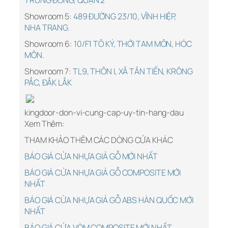
TRƯNG ĐÔNG, QUẬN 2
Showroom 5:
489 ĐƯỜNG 23/10, VĨNH HIỆP,
NHA TRANG.
Showroom 6:
10/F1 TÔ KÝ, THỚI TAM MÔN, HÓC
MÔN.
Showroom 7:
TL9, THÔN I, XÃ TÂN TIẾN, KRÔNG
PẮC, ĐẮK LẮK
kingdoor-don-vi-cung-cap-uy-tin-hang-dau
Xem Thêm:
THAM KHẢO THÊM CÁC DÒNG CỬA KHÁC
BÁO GIÁ CỬA NHỰA GIẢ GỖ MỚI NHẤT
BÁO GIÁ CỬA NHỰA GIẢ GỖ COMPOSITE MỚI
NHẤT
BÁO GIÁ CỬA NHỰA GIẢ GỖ ABS HÀN QUỐC MỚI
NHẤT
BÁO GIÁ CỬA VÒM COMPOSITE MỚI NHẤT