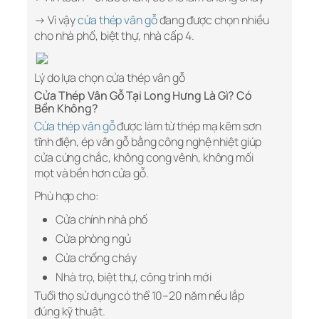
→ Vì vậy
cửa thép vân gỗ
đang được chọn nhiều
cho nhà phố, biệt thự, nhà cấp 4.
Lý do lựa chọn cửa thép vân gỗ
Cửa Thép Vân Gỗ Tại Long Hưng Là Gì? Có
Bền Không?
Cửa thép vân gỗ
được làm từ thép mạ kẽm sơn
tĩnh điện, ép vân gỗ bằng công nghệ nhiệt giúp
cửa cứng chắc, không cong vênh, không mối
mọt và bền hơn cửa gỗ.
Phù hợp cho:
Cửa chính nhà phố
Cửa phòng ngủ
Cửa chống cháy
Nhà trọ, biệt thự, công trình mới
Tuổi thọ sử dụng có thể 10–20 năm nếu lắp
đúng kỹ thuật.