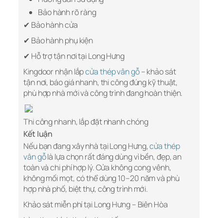
Bảo hành rõ ràng
✔ Bảo hành cửa
✔ Bảo hành phụ kiện
✔ Hỗ trợ tận nơi tại Long Hưng
Kingdoor nhận lắp
cửa thép vân gỗ
– khảo sát
tận nơi, báo giá nhanh, thi công đúng kỹ thuật,
phù hợp nhà mới và công trình đang hoàn thiện.
Thi công nhanh, lắp đặt nhanh chóng
Kết luận
Nếu bạn đang xây nhà tại Long Hưng,
cửa thép
vân gỗ
là lựa chọn rất đáng dùng vì bền, đẹp, an
toàn và chi phí hợp lý. Cửa không cong vênh,
không mối mọt, có thể dùng 10–20 năm và phù
hợp nhà phố, biệt thự, công trình mới.
Khảo sát miễn phí tại Long Hưng – Biên Hòa