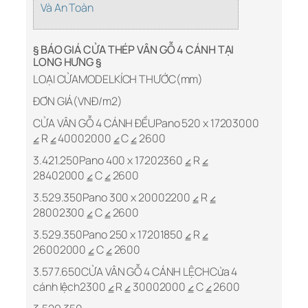
Và An Toàn
§ BÁO GIÁ CỬA THÉP VÂN GỖ 4 CÁNH TẠI
LONG HƯNG §
LOẠI CỬAMODELKÍCH THƯỚC(mm)
ĐƠN GIÁ(VNĐ/m2)
CỬA VÂN GỖ 4 CÁNH ĐỀUPano 520 x 17203000
⦤ R ⦤ 40002000 ⦤ C ⦤ 2600
3.421.250Pano 400 x 17202360 ⦤ R ⦤
28402000 ⦤ C ⦤ 2600
3.529.350Pano 300 x 20002200 ⦤ R ⦤
28002300 ⦤ C ⦤ 2600
3.529.350Pano 250 x 17201850 ⦤ R ⦤
26002000 ⦤ C ⦤ 2600
3.577.650CỬA VÂN GỖ 4 CÁNH LỆCHCửa 4
cánh lệch2300 ⦤ R ⦤ 30002000 ⦤ C ⦤ 2600