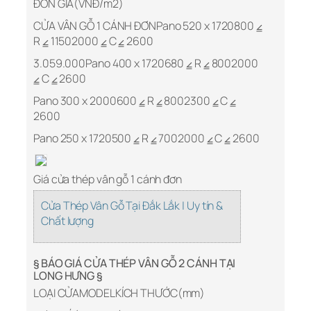
ĐƠN GIÁ(VNĐ/m2)
CỬA VÂN GỖ 1 CÁNH ĐƠNPano 520 x 1720800 ⦤
R ⦤ 11502000 ⦤ C ⦤ 2600
3.059.000Pano 400 x 1720680 ⦤ R ⦤ 8002000
⦤ C ⦤ 2600
Pano 300 x 2000600 ⦤ R ⦤ 8002300 ⦤ C ⦤
2600
Pano 250 x 1720500 ⦤ R ⦤ 7002000 ⦤ C ⦤ 2600
Giá cửa thép vân gỗ 1 cánh đơn
Cửa Thép Vân Gỗ Tại Đắk Lắk | Uy tín &
Chất lượng
§ BÁO GIÁ CỬA THÉP VÂN GỖ 2 CÁNH TẠI
LONG HƯNG §
LOẠI CỬAMODELKÍCH THƯỚC(mm)