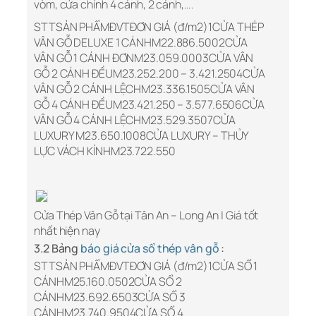
vòm, cửa chính 4 cánh, 2 cánh,….
STTSẢN PHẨMĐVTĐƠN GIÁ (đ/m2)1CỬA THÉP
VÂN GỖ DELUXE 1 CÁNHM22.886.5002CỬA
VÂN GỖ 1 CÁNH ĐƠNM23.059.0003CỬA VÂN
GỖ 2 CÁNH ĐỀUM23.252.200 – 3.421.2504CỬA
VÂN GỖ 2 CÁNH LỆCHM23.336.1505CỬA VÂN
GỖ 4 CÁNH ĐỀUM23.421.250 – 3.577.6506CỬA
VÂN GỖ 4 CÁNH LỆCHM23.529.3507CỬA
LUXURY M23.650.1008CỬA LUXURY – THỦY
LỰC VÁCH KÍNHM23.722.550
Cửa Thép Vân Gỗ tại Tân An – Long An | Giá tốt
nhất hiện nay
3.2 Bảng
báo giá cửa sổ thép vân gỗ
:
STTSẢN PHẨMĐVTĐƠN GIÁ (đ/m2)1CỬA SỔ 1
CÁNHM25.160.0502CỬA SỔ 2
CÁNHM23.692.6503CỬA SỔ 3
CÁNHM23.740.9504CỬA SỔ 4