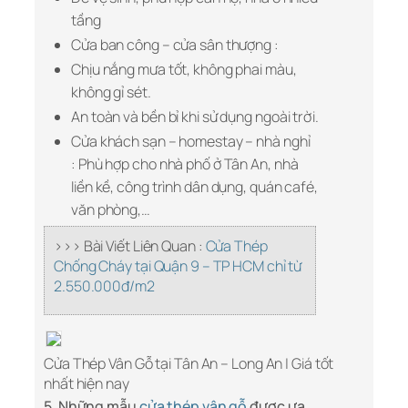
tầng
Cửa ban công – cửa sân thượng :
Chịu nắng mưa tốt, không phai màu,
không gỉ sét.
An toàn và bền bỉ khi sử dụng ngoài trời.
Cửa khách sạn – homestay – nhà nghỉ
: Phù hợp cho nhà phố ở Tân An, nhà
liền kề, công trình dân dụng, quán café,
văn phòng,…
>>> Bài Viết Liên Quan :
Cửa Thép
Chống Cháy tại Quận 9 – TP HCM chỉ từ
2.550.000đ/m2
Cửa Thép Vân Gỗ tại Tân An – Long An | Giá tốt
nhất hiện nay
5. Những mẫu
cửa thép vân gỗ
được ưa