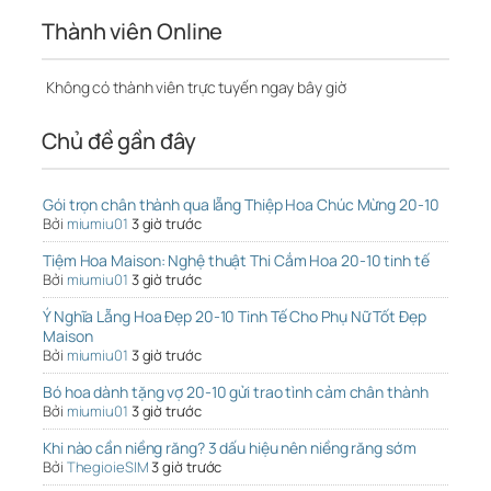
Thành viên Online
Không có thành viên trực tuyến ngay bây giờ
Chủ đề gần đây
Gói trọn chân thành qua lẵng Thiệp Hoa Chúc Mừng 20-10
Bởi
miumiu01
3 giờ trước
Tiệm Hoa Maison: Nghệ thuật Thi Cắm Hoa 20-10 tinh tế
Bởi
miumiu01
3 giờ trước
Ý Nghĩa Lẵng Hoa Đẹp 20-10 Tinh Tế Cho Phụ Nữ Tốt Đẹp
Maison
Bởi
miumiu01
3 giờ trước
Bó hoa dành tặng vợ 20-10 gửi trao tình cảm chân thành
Bởi
miumiu01
3 giờ trước
Khi nào cần niềng răng? 3 dấu hiệu nên niềng răng sớm
Bởi
ThegioieSIM
3 giờ trước