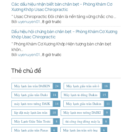
Các dấu hiệu nhận biết bàn chân bẹt – Phòng Khám Cơ
Xương Khớp Usac Chiropractic
" Usac Chiropractic Đôi chân là nền tảng vững chắc cho …
Bởi
uyenuyen01
,
8 giờ trước
Dấu hiệu hội chứng bàn chân bẹt – Phòng Khám Cơ Xương
Khớp Usac Chiropractic
" Phòng Khám Cơ Xương Khớp Hiện tượng bàn chân bẹt
khôn…
Bởi
uyenuyen01
,
8 giờ trước
Thẻ chủ đề
Máy lạnh âm trần DAIKIN
24
Máy lạnh giấu trần nối ố
18
Máy lạnh giấu trần Daiki
18
Máy lạnh tủ đứng Daikin
15
máy lạnh treo tường DAIK
14
Máy lạnh giấu trần Daikin
11
lắp đặt máy lạnh âm trần
10
Máy lạnh treo tường DAIKI
9
Máy Lạnh Giấu Trần Toshi
8
thi công ống đồng máy lạ
8
Máy lạnh giấu trần Panas
6
Máy lạnh âm trần nối ống
6