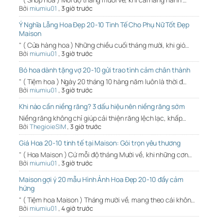
Bởi
miumiu01
,
3 giờ trước
Ý Nghĩa Lẵng Hoa Đẹp 20-10 Tinh Tế Cho Phụ Nữ Tốt Đẹp
Maison
" ( Cửa hàng hoa ) Những chiều cuối tháng mười, khi gió…
Bởi
miumiu01
,
3 giờ trước
Bó hoa dành tặng vợ 20-10 gửi trao tình cảm chân thành
" ( Tiệm hoa ) Ngày 20 tháng 10 hàng năm luôn là thời đ…
Bởi
miumiu01
,
3 giờ trước
Khi nào cần niềng răng? 3 dấu hiệu nên niềng răng sớm
Niềng răng không chỉ giúp cải thiện răng lệch lạc, khấp…
Bởi
ThegioieSIM
,
3 giờ trước
Giá Hoa 20-10 tinh tế tại Maison: Gói trọn yêu thương
" ( Hoa Maison ) Cứ mỗi độ tháng Mười về, khi những cơn…
Bởi
miumiu01
,
3 giờ trước
Maison gợi ý 20 mẫu Hình Ảnh Hoa Đẹp 20-10 đầy cảm
hứng
" ( Tiệm hoa Maison ) Tháng mười về, mang theo cái khôn…
Bởi
miumiu01
,
4 giờ trước