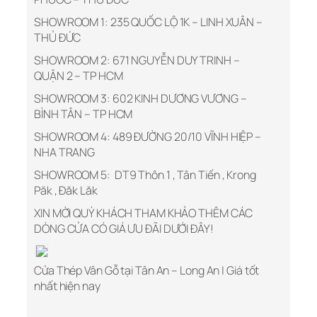
SHOWROOM 1: 235 QUỐC LỘ 1K – LINH XUÂN –
THỦ ĐỨC
SHOWROOM 2: 671 NGUYỄN DUY TRINH –
QUẬN 2 – TP HCM
SHOWROOM 3: 602 KINH DƯƠNG VƯƠNG –
BÌNH TÂN – TP HCM
SHOWROOM 4: 489 ĐƯỜNG 20/10 VĨNH HIỆP –
NHA TRANG
SHOWROOM 5:
DT9 Thôn 1 , Tân Tiến , Krong
Păk , Đăk Lăk
XIN MỜI QUÝ KHÁCH THAM KHẢO THÊM CÁC
DÒNG CỬA CÓ GIÁ ƯU ĐÃI DƯỚI ĐÂY!
Cửa Thép Vân Gỗ tại Tân An – Long An | Giá tốt
nhất hiện nay