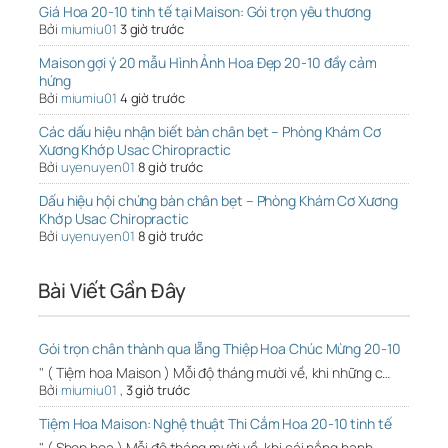
Giá Hoa 20-10 tinh tế tại Maison: Gói trọn yêu thương
Bởi
miumiu01
3 giờ trước
Maison gợi ý 20 mẫu Hình Ảnh Hoa Đẹp 20-10 đầy cảm
hứng
Bởi
miumiu01
4 giờ trước
Các dấu hiệu nhận biết bàn chân bẹt – Phòng Khám Cơ
Xương Khớp Usac Chiropractic
Bởi
uyenuyen01
8 giờ trước
Dấu hiệu hội chứng bàn chân bẹt – Phòng Khám Cơ Xương
Khớp Usac Chiropractic
Bởi
uyenuyen01
8 giờ trước
Bài Viết Gần Đây
Gói trọn chân thành qua lẵng Thiệp Hoa Chúc Mừng 20-10
" ( Tiệm hoa Maison ) Mỗi độ tháng mười về, khi những c…
Bởi
miumiu01
,
3 giờ trước
Tiệm Hoa Maison: Nghệ thuật Thi Cắm Hoa 20-10 tinh tế
" ( Shop hoa ) Mỗi độ tháng mười về, khi cái nắng hanh …