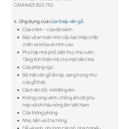
CÁNHM23.800.750
4. Ứng dụng của
cửa thép vân gỗ
Cửa chính – cửa đại sảnh :
Bảo vệ an toàn nhờ cấu tạo thép chắc
chắn và khóa an ninh cao.
Phù hợp nhà phố, biệt thự, nhà vườn.
Tăng tính thẩm mỹ cho mặt tiền nhà.
Cửa phòng ngủ :
Bề mặt vân gỗ ấm áp, sang trọng như
cửa gỗ thật.
Cách âm tốt, mở/đóng êm.
Không cong vênh, chống ẩm rất phù
hợp với khí hậu nóng ẩm Việt Nam.
Cửa thông phòng :
Nhẹ, bền và ít hư hỏng.
Dễ vệ sinh, phù hợp căn hộ, nhà ở nhiều