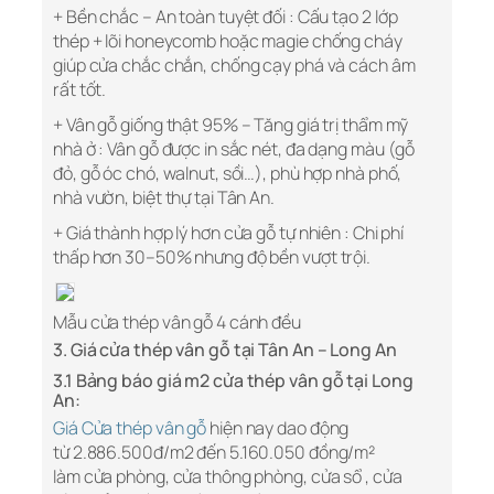
+ Bền chắc – An toàn tuyệt đối : Cấu tạo 2 lớp
thép + lõi honeycomb hoặc magie chống cháy
giúp cửa chắc chắn, chống cạy phá và cách âm
rất tốt.
+ Vân gỗ giống thật 95% – Tăng giá trị thẩm mỹ
nhà ở : Vân gỗ được in sắc nét, đa dạng màu (gỗ
đỏ, gỗ óc chó, walnut, sồi…), phù hợp nhà phố,
nhà vườn, biệt thự tại Tân An.
+ Giá thành hợp lý hơn cửa gỗ tự nhiên : Chi phí
thấp hơn 30–50% nhưng độ bền vượt trội.
Mẫu cửa thép vân gỗ 4 cánh đều
3. Giá cửa thép vân gỗ tại Tân An – Long An
3.1 Bảng báo giá m2 cửa thép vân gỗ tại Long
An:
Giá Cửa thép vân gỗ
hiện nay dao động
từ 2.886.500đ/m2 đến 5.160.050 đồng/m²
làm cửa phòng, cửa thông phòng, cửa sổ , cửa