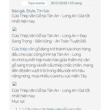
20/01/2026 1:53 sáng
Topic starter
Báo giá
,
Style
,
Tin tức
Cửa Thép Vân Gỗ tại Tân An – Long An | Giá tốt
nhất hiện nay
Cửa Thép Vân Gỗ tại Tân An – Long An + Đẹp
Sang Trọng – Bền Vững – An Toàn Tuyệt Đối
Cửa thép vân gỗ
đang trở thành lựa chọn hàng
đầu cho các công trình tại Tân An – Long
An nhờ sự kết hợp hoàn hảo giữa thẩm mỹ vân
gỗ sang trọng và kết cấu thép chắc chắn, mang
đến độ bền vượt trội trong điều kiện khí hậu
nắng nóng, mưa nhiều của khu vực miền Tây.
Cửa Thép Vân Gỗ tại Tân An – Long An | Giá tốt
nhất hiện nay
Mục lục
1. 1. Cấu tạo cửa thép vân gỗ cao cấp