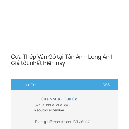
Cửa Thép Vân Gỗ tại Tân An – Long An |
Giá tốt nhất hiện nay
Last Post
RSS
Cua Nhua – Cua Go
(@cua-nhua-cua-go)
Reputable Member
Tham gia: 7 tháng trước
Bài viết: 141