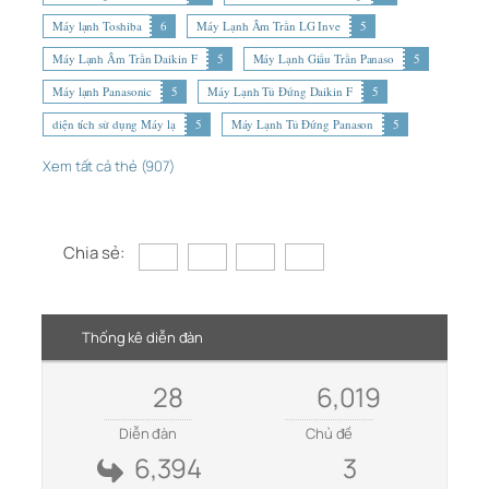
Máy lạnh Toshiba
6
Máy Lạnh Âm Trần LG Inve
5
Máy Lạnh Âm Trần Daikin F
5
Máy Lạnh Giấu Trần Panaso
5
Máy lạnh Panasonic
5
Máy Lạnh Tủ Đứng Daikin F
5
diện tích sử dụng Máy lạ
5
Máy Lạnh Tủ Đứng Panason
5
Xem tất cả thẻ (907)
Chia sẻ:
Thống kê diễn đàn
28
6,019
Diễn đàn
Chủ đề
6,394
3