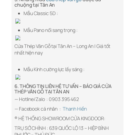
chuộng tại Tân An
Mẫu Classic 5D :
Mẫu Pano nổi sang trọng :
Cửa Thép Vân Gỗ tại Tân An – Long An | Giá tốt
nhất hiện nay
Mẫu Kính cường lực lấy sáng :
6. THÔNG TIN LIÊN HỆ TƯ VẤN – BÁO GIÁ CỬA
THÉP VÂN GỖ TẠI TÂN AN
— Hotline/Zalo
: 0903 395 462
— Facebook cá nhân
:
Thanh Hiền
® HỆ THỐNG SHOWROOM CỬA KINGDOOR:
TRỤ SỞ CHÍNH : 639 QUỐC LỘ 13 – HIỆP BÌNH
PHƯỚC – THỦ ĐỨC