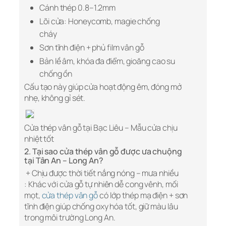
Cánh thép 0.8–1.2mm
Lõi cửa: Honeycomb, magie chống
cháy
Sơn tĩnh điện + phủ film vân gỗ
Bản lề âm, khóa đa điểm, gioăng cao su
chống ồn
Cấu tạo này giúp cửa hoạt động êm, đóng mở
nhẹ, không gỉ sét.
Cửa thép vân gỗ tại Bạc Liêu – Mẫu cửa chịu
nhiệt tốt
2. Tại sao cửa thép vân gỗ được ưa chuộng
tại Tân An – Long An?
+ Chịu được thời tiết nắng nóng – mưa nhiều
: Khác với cửa gỗ tự nhiên dễ cong vênh, mối
mọt,
cửa thép vân gỗ
có lớp thép mạ điện + sơn
tĩnh điện giúp chống oxy hóa tốt, giữ màu lâu
trong môi trường Long An.