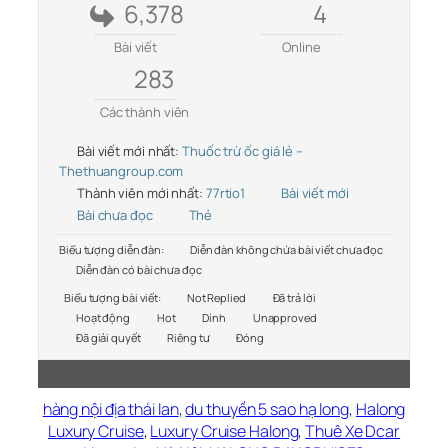
6,378
4
Bài viết
Online
283
Các thành viên
Bài viết mới nhất:
Thuốc trừ ốc giá lẻ –
Thethuangroup.com
Thành viên mới nhất:
77rtio1
Bài viết mới
Bài chưa đọc
Thẻ
Biểu tượng diễn đàn:
Diễn đàn không chứa bài viết chưa đọc
Diễn đàn có bài chưa đọc
Biểu tượng bài viết:
Not Replied
Đã trả lời
Hoạt động
Hot
Dính
Unapproved
Đã giải quyết
Riêng tư
Đóng
hàng nội địa thái lan
,
du thuyền 5 sao hạ long
,
Halong
Luxury Cruise
,
Luxury Cruise Halong
,
Thuê Xe Dcar