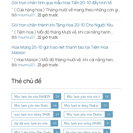
Gói trọn chân tình qua mẫu Hoa Tiền 20-10 đầy tinh tế
" ( Cửa hàng hoa ) Tháng mười về mang theo những cơn gi…
Bởi
miumiu01
,
22 giờ trước
Gói trọn chân thành khi Tặng Hoa 20-10 Cho Người Yêu
" ( Tiệm hoa ) Mỗi độ tháng Mười về, khi cái nắng hanh …
Bởi
miumiu01
,
22 giờ trước
Hoa Mừng 20-10 gửi trao nét thanh tao tại Tiệm Hoa
Maison
" ( Hoa Maison ) Mỗi độ tháng mười về, khi cái nắng han…
Bởi
miumiu01
,
23 giờ trước
Thẻ chủ đề
Máy lạnh âm trần DAIKIN
24
Máy lạnh giấu trần nối ố
18
Máy lạnh giấu trần Daiki
18
Máy lạnh tủ đứng Daikin
15
máy lạnh treo tường DAIK
14
Máy lạnh giấu trần Daikin
11
lắp đặt máy lạnh âm trần
10
Máy lạnh treo tường DAIKI
9
Máy Lạnh Giấu Trần Toshi
8
thi công ống đồng máy lạ
8