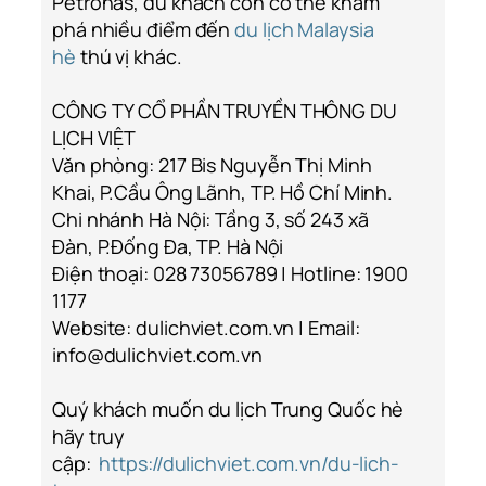
Petronas, du khách còn có thể khám
phá nhiều điểm đến
du lịch Malaysia
hè
thú vị khác.
CÔNG TY CỔ PHẦN TRUYỀN THÔNG DU
LỊCH VIỆT
Văn phòng: 217 Bis Nguyễn Thị Minh
Khai, P.Cầu Ông Lãnh, TP. Hồ Chí Minh.
Chi nhánh Hà Nội: Tầng 3, số 243 xã
Đàn, P.Đống Đa, TP. Hà Nội
Điện thoại: 028 73056789 | Hotline: 1900
1177
Website: dulichviet.com.vn | Email:
info@dulichviet.com.vn
Quý khách muốn du lịch Trung Quốc hè
hãy truy
cập:
https://dulichviet.com.vn/du-lich-