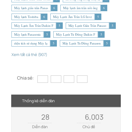
Máy lạnh giấu trần Panas
6
Máy lạnh âm trần nối ống
6
Máy lạnh Toshiba
6
Máy Lạnh Âm Trần LG Inve
5
Máy Lạnh Âm Trần Daikin F
5
Máy Lạnh Giấu Trần Panaso
5
Máy lạnh Panasonic
5
Máy Lạnh Tủ Đứng Daikin F
5
diện tích sử dụng Máy lạ
5
Máy Lạnh Tủ Đứng Panason
5
Xem tất cả thẻ (907)
Chia sẻ:
Thống kê diễn đàn
28
6,003
Diễn đàn
Chủ đề