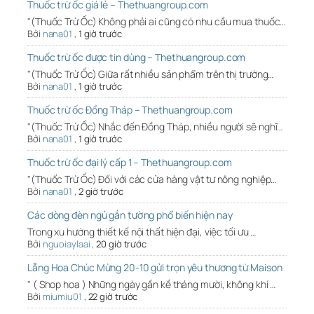
Thuốc trừ ốc giá lẻ – Thethuangroup.com
"(Thuốc Trừ Ốc) Không phải ai cũng có nhu cầu mua thuốc…
Bởi
nana01
,
1 giờ trước
Thuốc trừ ốc được tin dùng – Thethuangroup.com
"(Thuốc Trừ Ốc) Giữa rất nhiều sản phẩm trên thị trường…
Bởi
nana01
,
1 giờ trước
Thuốc trừ ốc Đồng Tháp – Thethuangroup.com
"(Thuốc Trừ Ốc) Nhắc đến Đồng Tháp, nhiều người sẽ nghĩ…
Bởi
nana01
,
1 giờ trước
Thuốc trừ ốc đại lý cấp 1 – Thethuangroup.com
"(Thuốc Trừ Ốc) Đối với các cửa hàng vật tư nông nghiệp…
Bởi
nana01
,
2 giờ trước
Các dòng đèn ngủ gắn tường phổ biến hiện nay
Trong xu hướng thiết kế nội thất hiện đại, việc tối ưu …
Bởi
nguoiaylaai
,
20 giờ trước
Lẵng Hoa Chúc Mừng 20-10 gửi trọn yêu thương từ Maison
" ( Shop hoa ) Những ngày gần kề tháng mười, không khí …
Bởi
miumiu01
,
22 giờ trước