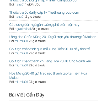
Thuốc trừ ốc Đồng Tháp – Thethuangroup.com
Bởi
nana01
1 giờ trước
Thuốc trừ ốc đại lý cấp 1 – Thethuangroup.com
Bởi
nana01
2 giờ trước
Các dòng đèn ngủ gắn tường phổ biến hiện nay
Bởi
nguoiaylaai
20 giờ trước
Lẵng Hoa Chúc Mừng 20-10 gửi trọn yêu thương từ Maison
Bởi
miumiu01
22 giờ trước
Gói trọn chân tình qua mẫu Hoa Tiền 20-10 đầy tinh tế
Bởi
miumiu01
22 giờ trước
Gói trọn chân thành khi Tặng Hoa 20-10 Cho Người Yêu
Bởi
miumiu01
22 giờ trước
Hoa Mừng 20-10 gửi trao nét thanh tao tại Tiệm Hoa
Maison
Bởi
miumiu01
23 giờ trước
Bài Viết Gần Đây