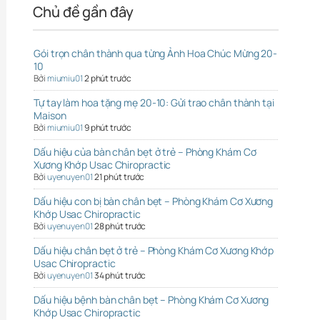
Chủ đề gần đây
Gói trọn chân thành qua từng Ảnh Hoa Chúc Mừng 20-
10
Bởi
miumiu01
2 phút trước
Tự tay làm hoa tặng mẹ 20-10: Gửi trao chân thành tại
Maison
Bởi
miumiu01
9 phút trước
Dấu hiệu của bàn chân bẹt ở trẻ – Phòng Khám Cơ
Xương Khớp Usac Chiropractic
Bởi
uyenuyen01
21 phút trước
Dấu hiệu con bị bàn chân bẹt – Phòng Khám Cơ Xương
Khớp Usac Chiropractic
Bởi
uyenuyen01
28 phút trước
Dấu hiệu chân bẹt ở trẻ – Phòng Khám Cơ Xương Khớp
Usac Chiropractic
Bởi
uyenuyen01
34 phút trước
Dấu hiệu bệnh bàn chân bẹt – Phòng Khám Cơ Xương
Khớp Usac Chiropractic