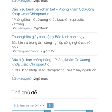
Bởi
uyenuyen01
,
2 giờ trước
Dấu hiệu bệnh bàn chân bẹt – Phòng Khám Cơ Xương
Khớp Usac Chiropractic
" Phòng Khám Cơ Xương Khớp Usac Chiropractic
<strong…
Bởi
uyenuyen01
,
2 giờ trước
Thương hiệu giày bảo hộ tại Bắc Ninh bán chạy
Bắc Ninh là trung tâm công nghiệp công nghệ cao với
nhu…
Bởi
trangvangbaoho
,
2 giờ trước
Dấu hiệu bàn chân phẳng – Phòng Khám Cơ Xương
Khớp Usac Chiropractic
" Cơ Xương Khớp Usac Chiropractic Trẻ em hay người lớn
…
Bởi
uyenuyen01
,
2 giờ trước
Thẻ chủ đề
Máy lạnh âm trần DAIKIN
24