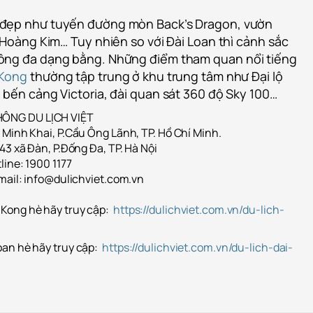
đẹp như tuyến đường mòn Back’s Dragon, vườn
 Hoàng Kim… Tuy nhiên so với Đài Loan thì cảnh sắc
ông đa dạng bằng. Những điểm tham quan nổi tiếng
 Kong
thường tập trung ở khu trung tâm như Đại lộ
 bến cảng Victoria, đài quan sát 360 độ Sky 100…
ÔNG DU LỊCH VIỆT
 Minh Khai, P.Cầu Ông Lãnh, TP. Hồ Chí Minh.
43 xã Đàn, P.Đống Đa, TP. Hà Nội
line: 1900 1177
Email: info@dulichviet.com.vn
Kong hè hãy truy cập:
https://dulichviet.com.vn/du-lich-
oan hè hãy truy cập:
https://dulichviet.com.vn/du-lich-dai-