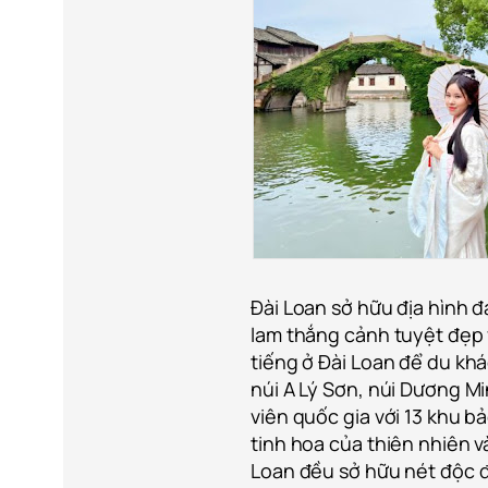
Đài Loan sở hữu địa hình 
lam thắng cảnh tuyệt đẹp 
tiếng ở Đài Loan để du kh
núi A Lý Sơn, núi Dương M
viên quốc gia với 13 khu b
tinh hoa của thiên nhiên và
Loan đều sở hữu nét độc đ