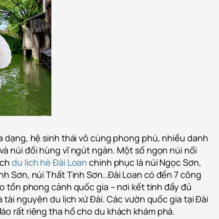
đa dạng, hệ sinh thái vô cùng phong phú, nhiều danh
và núi đồi hùng vĩ ngút ngàn. Một số ngọn núi nổi
ách
du lịch hè Đài Loan
chinh phục là núi Ngọc Sơn,
inh Sơn, núi Thất Tinh Sơn…Đài Loan có đến 7 công
ảo tồn phong cảnh quốc gia – nơi kết tinh đầy đủ
 tài nguyên du lịch xứ Đài. Các vườn quốc gia tại Đài
áo rất riêng tha hồ cho du khách khám phá.