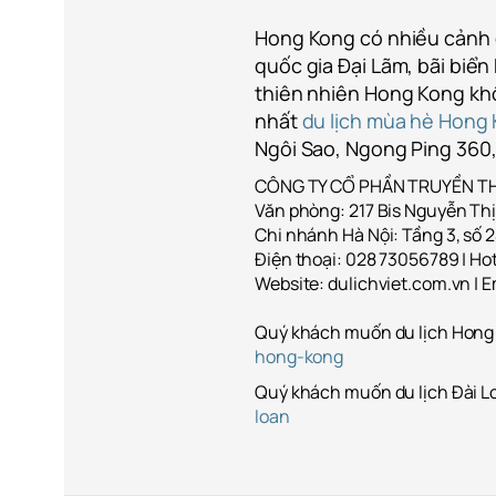
Hong Kong có nhiều cảnh 
quốc gia Đại Lãm, bãi biển
thiên nhiên Hong Kong kh
nhất
du lịch mùa hè Hong
Ngôi Sao, Ngong Ping 360,
CÔNG TY CỔ PHẦN TRUYỀN TH
Văn phòng: 217 Bis Nguyễn Thị
Chi nhánh Hà Nội: Tầng 3, số 2
Điện thoại: 028 73056789 | Hot
Website: dulichviet.com.vn | 
Quý khách muốn du lịch Hong 
hong-kong
Quý khách muốn du lịch Đài L
loan