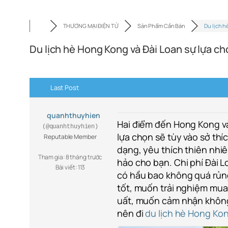
THƯƠNG MẠI ĐIỆN TỬ
Sản Phẩm Cần Bán
Du lịch 
Du lịch hè Hong Kong và Đài Loan sự lựa c
Last Post
quanhthuyhien
Hai điểm đến Hong Kong và
(@quanhthuyhien)
lựa chọn sẽ tùy vào sở thí
Reputable Member
dạng, yêu thích thiên nhiê
Tham gia: 8 tháng trước
hảo cho bạn. Chi phí Đài 
Bài viết: 113
có hầu bao không quá rủng 
tốt, muốn trải nghiệm mua
uất, muốn cảm nhận không 
nên đi
du lịch hè Hong Ko