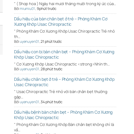
" ( Shop hoa ) Ngày hai mươi tháng mười trong ký ức của…
Bởi
miumiu01
,
9 phút trước
Dấu hiệu của bàn chân bẹt ở trẻ – Phòng Khám Cơ
Xương Khớp Usac Chiropractic
" Phòng Khám Cơ Xương Khớp Usac Chiropractic Trẻ nhỏ
th…
Bởi
uyenuyen01
,
21 phút trước
Dấu hiệu con bị bàn chân bẹt – Phòng Khám Cơ Xương
Khớp Usac Chiropractic
" Cơ Xương Khớp Usac Chiropractic <strong>Nhìn th…
Bởi
uyenuyen01
,
28 phút trước
Dấu hiệu chân bẹt ở trẻ – Phòng Khám Cơ Xương Khớp
Usac Chiropractic
" Usac Chiropractic Trẻ nhỏ với bàn chân bẹt thường
gặp…
Bởi
uyenuyen01
,
34 phút trước
Dấu hiệu bệnh bàn chân bẹt – Phòng Khám Cơ Xương
Khớp Usac Chiropractic
" Phòng Khám Cơ Xương Khớp Bàn chân bẹt không chỉ là
vấ…