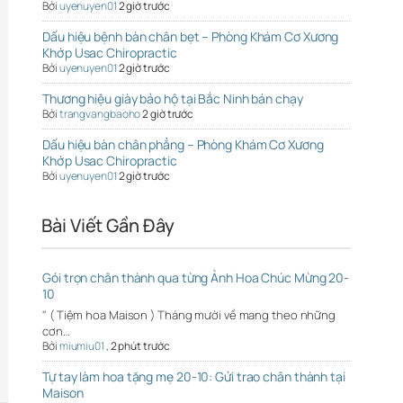
Bởi
uyenuyen01
2 giờ trước
Dấu hiệu bệnh bàn chân bẹt – Phòng Khám Cơ Xương
Khớp Usac Chiropractic
Bởi
uyenuyen01
2 giờ trước
Thương hiệu giày bảo hộ tại Bắc Ninh bán chạy
Bởi
trangvangbaoho
2 giờ trước
Dấu hiệu bàn chân phẳng – Phòng Khám Cơ Xương
Khớp Usac Chiropractic
Bởi
uyenuyen01
2 giờ trước
Bài Viết Gần Đây
Gói trọn chân thành qua từng Ảnh Hoa Chúc Mừng 20-
10
" ( Tiệm hoa Maison ) Tháng mười về mang theo những
cơn…
Bởi
miumiu01
,
2 phút trước
Tự tay làm hoa tặng mẹ 20-10: Gửi trao chân thành tại
Maison