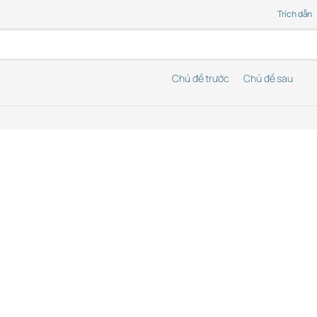
Trích dẫn
Chủ đề trước
Chủ đề sau