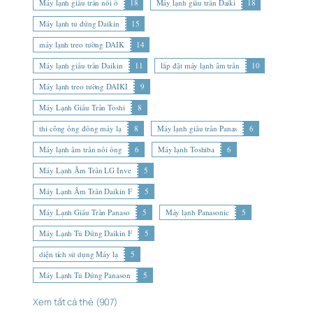
Máy lạnh giấu trần nối ố
18
Máy lạnh giấu trần Daiki
18
Máy lạnh tủ đứng Daikin
15
máy lạnh treo tường DAIK
14
Máy lạnh giấu trần Daikin
11
lắp đặt máy lạnh âm trần
10
Máy lạnh treo tường DAIKI
9
Máy Lạnh Giấu Trần Toshi
8
thi công ống đồng máy lạ
8
Máy lạnh giấu trần Panas
6
Máy lạnh âm trần nối ống
6
Máy lạnh Toshiba
6
Máy Lạnh Âm Trần LG Inve
5
Máy Lạnh Âm Trần Daikin F
5
Máy Lạnh Giấu Trần Panaso
5
Máy lạnh Panasonic
5
Máy Lạnh Tủ Đứng Daikin F
5
diện tích sử dụng Máy lạ
5
Máy Lạnh Tủ Đứng Panason
5
Xem tất cả thẻ (907)