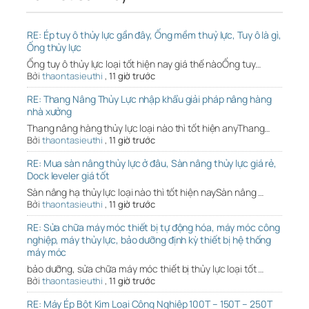
RE: Ép tuy ô thủy lực gần đây, Ống mềm thuỷ lực, Tuy ô là gì,
Ống thủy lực
Ống tuy ô thủy lực loại tốt hiện nay giá thế nàoỐng tuy…
Bởi
thaontasieuthi
,
11 giờ trước
RE: Thang Nâng Thủy Lực nhập khẩu giải pháp nâng hàng
nhà xưởng
Thang nâng hàng thủy lực loại nào thì tốt hiện anyThang…
Bởi
thaontasieuthi
,
11 giờ trước
RE: Mua sàn nâng thủy lực ở đâu, Sàn nâng thủy lực giá rẻ,
Dock leveler giá tốt
Sàn nâng hạ thủy lực loại nào thì tốt hiện naySàn nâng …
Bởi
thaontasieuthi
,
11 giờ trước
RE: Sửa chữa máy móc thiết bị tự động hóa, máy móc công
nghiệp, máy thủy lực, bảo dưỡng định kỳ thiết bị hệ thống
máy móc
bảo dưỡng, sửa chữa máy móc thiết bị thủy lực loại tốt …
Bởi
thaontasieuthi
,
11 giờ trước
RE: Máy Ép Bột Kim Loại Công Nghiệp 100T – 150T – 250T