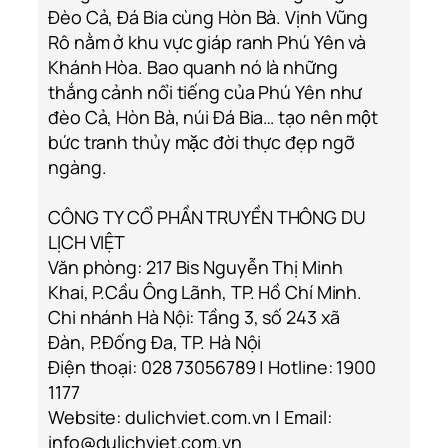
Đèo Cả, Đá Bia cùng Hòn Bà. Vịnh Vũng
Rô nằm ở khu vực giáp ranh Phú Yên và
Khánh Hòa. Bao quanh nó là những
thắng cảnh nổi tiếng của Phú Yên như
đèo Cả, Hòn Bà, núi Đá Bia… tạo nên một
bức tranh thủy mặc đời thực đẹp ngỡ
ngàng.
CÔNG TY CỔ PHẦN TRUYỀN THÔNG DU
LỊCH VIỆT
Văn phòng: 217 Bis Nguyễn Thị Minh
Khai, P.Cầu Ông Lãnh, TP. Hồ Chí Minh.
Chi nhánh Hà Nội: Tầng 3, số 243 xã
Đàn, P.Đống Đa, TP. Hà Nội
Điện thoại: 028 73056789 | Hotline: 1900
1177
Website: dulichviet.com.vn | Email:
info@dulichviet.com.vn