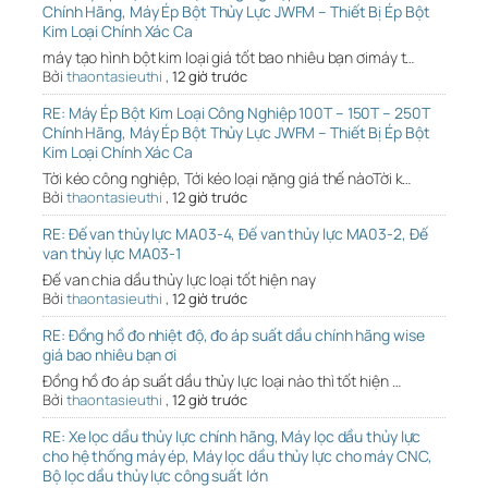
Chính Hãng, Máy Ép Bột Thủy Lực JWFM – Thiết Bị Ép Bột
Kim Loại Chính Xác Ca
máy tạo hình bột kim loại giá tốt bao nhiêu bạn ơimáy t…
Bởi
thaontasieuthi
,
12 giờ trước
RE: Máy Ép Bột Kim Loại Công Nghiệp 100T – 150T – 250T
Chính Hãng, Máy Ép Bột Thủy Lực JWFM – Thiết Bị Ép Bột
Kim Loại Chính Xác Ca
Tời kéo công nghiệp, Tới kéo loại nặng giá thế nàoTời k…
Bởi
thaontasieuthi
,
12 giờ trước
RE: Đế van thủy lực MA03-4, Đế van thủy lực MA03-2, Đế
van thủy lực MA03-1
Đế van chia dầu thủy lực loại tốt hiện nay
Bởi
thaontasieuthi
,
12 giờ trước
RE: Đồng hồ đo nhiệt độ, đo áp suất dầu chính hãng wise
giá bao nhiêu bạn ơi
Đồng hồ đo áp suất dầu thủy lực loại nào thì tốt hiện …
Bởi
thaontasieuthi
,
12 giờ trước
RE: Xe lọc dầu thủy lực chính hãng, Máy lọc dầu thủy lực
cho hệ thống máy ép, Máy lọc dầu thủy lực cho máy CNC,
Bộ lọc dầu thủy lực công suất lớn