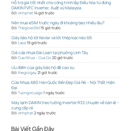
Hỗ trợ giá tốt nhất cho công trình lắp Điều hòa tủ đứng
DAIKIN FVFC Inverter, Xuất xứ Malaysia
Bởi
vinhphat
14 giờ trước
Nên mua eSIM trước ngày đi khoảng bao nhiêu lâu?
Bởi
ThegioieSIM
15 giờ trước
Giày bảo hộ lót Kevlar và lót thép loại nào tốt
Bởi
Lasa
19 giờ trước
Giá cửa nhựa Đài Loan tại phường Linh Tây
Bởi
Cua Nhua – Cua Go
20 giờ trước
Ưu điểm của giày bảo hộ đế cao su
Bởi
thegioigay
21 giờ trước
Cửa Nhựa ABS Hàn Quốc Bền Đẹp Giá Rẻ – Nội Thất Hiện
Đại
Bởi
Tuongvicuago
1 ngày trước
Máy lạnh DAIKIN treo tường Inverter R32 chuyên về bán lẻ –
cung cấp rẻ
Bởi
vinhphat
2 ngày trước
Bài Viết Gần Đây