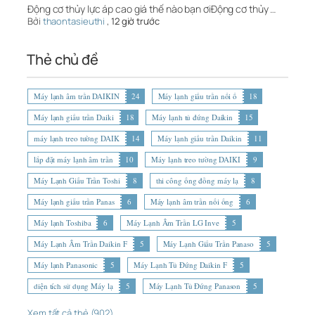
Động cơ thủy lực áp cao giá thế nào bạn ơiĐộng cơ thủy …
Bởi
thaontasieuthi
,
12 giờ trước
Thẻ chủ đề
Máy lạnh âm trần DAIKIN
24
Máy lạnh giấu trần nối ố
18
Máy lạnh giấu trần Daiki
18
Máy lạnh tủ đứng Daikin
15
máy lạnh treo tường DAIK
14
Máy lạnh giấu trần Daikin
11
lắp đặt máy lạnh âm trần
10
Máy lạnh treo tường DAIKI
9
Máy Lạnh Giấu Trần Toshi
8
thi công ống đồng máy lạ
8
Máy lạnh giấu trần Panas
6
Máy lạnh âm trần nối ống
6
Máy lạnh Toshiba
6
Máy Lạnh Âm Trần LG Inve
5
Máy Lạnh Âm Trần Daikin F
5
Máy Lạnh Giấu Trần Panaso
5
Máy lạnh Panasonic
5
Máy Lạnh Tủ Đứng Daikin F
5
diện tích sử dụng Máy lạ
5
Máy Lạnh Tủ Đứng Panason
5
Xem tất cả thẻ (902)