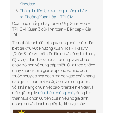
Kingdoor
Thông tin liên lạc cửa thép chống cháy
tại Phường Xuân Hòa – TPHCM
Cửa thép chống cháy tại Phường Xuân Hòa –
TPHCM (Quận 3 cũ) | An toàn – Bền đẹp – Giá
tốt
Trong bối cảnh đô thị ngày càng phát triển, đặc
biệt tại khu vực Phường Xuân Hòa – TP.HCM
(Quận 3 cũ) với mật độ dân cư và công trình dày
đặc, việc đảm bảo an toàn phòng cháy chữa
cháy trở nên vô cùng cấp thiết. Cửa thép chống
cháy không chỉ là giải pháp bảo vệ hiệu quả
trước nguy cơ hỏa hoạn mà còn góp phần nâng
cao giá trị thẩm mỹ và độ bền cho công trình.
Với khả năng chịu nhiệt cao, thiết kế hiện đại và
mức giá hợp lý,
cửa thép chống cháy
đang trở
thành lựa chọn ưu tiên của nhiều hộ gia đình,
chung cư và doanh nghiệp tại khu vực này.