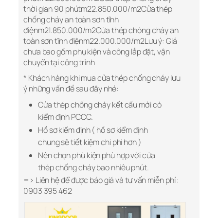
thời gian 90 phútm22.850.000/m2Cửa thép
chống cháy an toàn sơn tĩnh
điệnm21.850.000/m2Cửa thép chóng cháy an
toàn sơn tĩnh điệnm22.000.000/m2Lưu ý: Giá
chưa bao gồm phụ kiện và công lắp đặt, vận
chuyển tại công trình
* Khách hàng khi mua cửa thép chống cháy lưu
ý những vấn đề sau đây nhé:
Cửa thép chống cháy kết cấu mới có
kiểm định PCCC.
Hồ sơ kiểm định ( hồ sơ kiểm định
chung sẽ tiết kiệm chi phí hơn )
Nên chọn phù kiện phù hợp với cửa
thép chống cháy bao nhiêu phút.
=> Liên hệ để được báo giá và tư vấn miễn phí :
0903 395 462