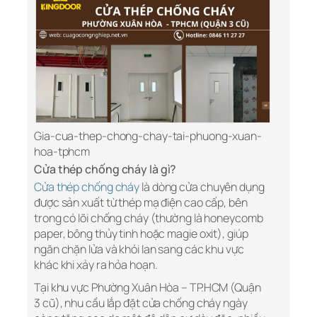
Gia-cua-thep-chong-chay-tai-phuong-xuan-
hoa-tphcm
Cửa thép chống cháy là gì?
Cửa thép chống cháy
là dòng cửa chuyên dụng
được sản xuất từ thép mạ điện cao cấp, bên
trong có lõi chống cháy (thường là honeycomb
paper, bông thủy tinh hoặc magie oxit), giúp
ngăn chặn lửa và khói lan sang các khu vực
khác khi xảy ra hỏa hoạn.
Tại khu vực Phường Xuân Hòa – TP.HCM (Quận
3 cũ), nhu cầu lắp đặt cửa chống cháy ngày