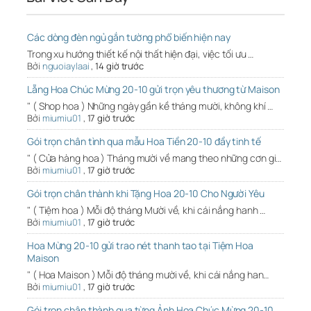
Các dòng đèn ngủ gắn tường phổ biến hiện nay
Trong xu hướng thiết kế nội thất hiện đại, việc tối ưu …
Bởi
nguoiaylaai
,
14 giờ trước
Lẵng Hoa Chúc Mừng 20-10 gửi trọn yêu thương từ Maison
" ( Shop hoa ) Những ngày gần kề tháng mười, không khí …
Bởi
miumiu01
,
17 giờ trước
Gói trọn chân tình qua mẫu Hoa Tiền 20-10 đầy tinh tế
" ( Cửa hàng hoa ) Tháng mười về mang theo những cơn gi…
Bởi
miumiu01
,
17 giờ trước
Gói trọn chân thành khi Tặng Hoa 20-10 Cho Người Yêu
" ( Tiệm hoa ) Mỗi độ tháng Mười về, khi cái nắng hanh …
Bởi
miumiu01
,
17 giờ trước
Hoa Mừng 20-10 gửi trao nét thanh tao tại Tiệm Hoa
Maison
" ( Hoa Maison ) Mỗi độ tháng mười về, khi cái nắng han…
Bởi
miumiu01
,
17 giờ trước
Gói trọn chân thành qua từng Ảnh Hoa Chúc Mừng 20-10