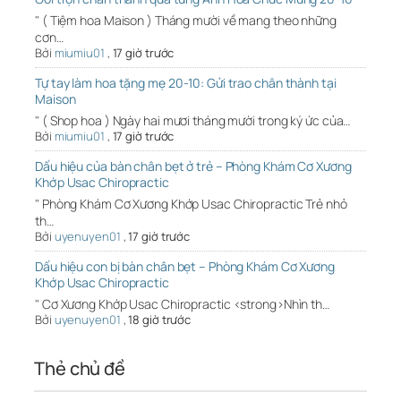
" ( Tiệm hoa Maison ) Tháng mười về mang theo những
cơn…
Bởi
miumiu01
,
17 giờ trước
Tự tay làm hoa tặng mẹ 20-10: Gửi trao chân thành tại
Maison
" ( Shop hoa ) Ngày hai mươi tháng mười trong ký ức của…
Bởi
miumiu01
,
17 giờ trước
Dấu hiệu của bàn chân bẹt ở trẻ – Phòng Khám Cơ Xương
Khớp Usac Chiropractic
" Phòng Khám Cơ Xương Khớp Usac Chiropractic Trẻ nhỏ
th…
Bởi
uyenuyen01
,
17 giờ trước
Dấu hiệu con bị bàn chân bẹt – Phòng Khám Cơ Xương
Khớp Usac Chiropractic
" Cơ Xương Khớp Usac Chiropractic <strong>Nhìn th…
Bởi
uyenuyen01
,
18 giờ trước
Thẻ chủ đề