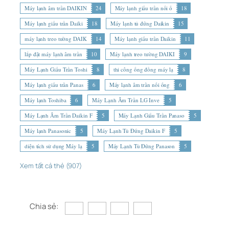
Máy lạnh âm trần DAIKIN
24
Máy lạnh giấu trần nối ố
18
Máy lạnh giấu trần Daiki
18
Máy lạnh tủ đứng Daikin
15
máy lạnh treo tường DAIK
14
Máy lạnh giấu trần Daikin
11
lắp đặt máy lạnh âm trần
10
Máy lạnh treo tường DAIKI
9
Máy Lạnh Giấu Trần Toshi
8
thi công ống đồng máy lạ
8
Máy lạnh giấu trần Panas
6
Máy lạnh âm trần nối ống
6
Máy lạnh Toshiba
6
Máy Lạnh Âm Trần LG Inve
5
Máy Lạnh Âm Trần Daikin F
5
Máy Lạnh Giấu Trần Panaso
5
Máy lạnh Panasonic
5
Máy Lạnh Tủ Đứng Daikin F
5
diện tích sử dụng Máy lạ
5
Máy Lạnh Tủ Đứng Panason
5
Xem tất cả thẻ (907)
Chia sẻ: