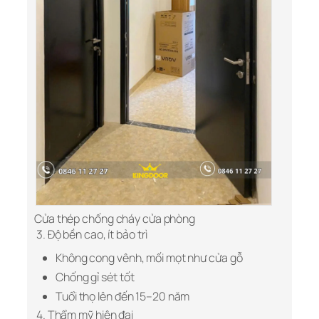
Cửa thép chống cháy cửa phòng
3. Độ bền cao, ít bảo trì
Không cong vênh, mối mọt như cửa gỗ
Chống gỉ sét tốt
Tuổi thọ lên đến 15–20 năm
4. Thẩm mỹ hiện đại