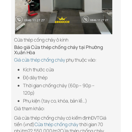
Cửa thép cống cháy ô kính
Báo giá Cửa thép chống cháy tại Phường
Xuân Hòa
Giá cửa thép chống cháy
phụ thuộc vào:
Kích thước cửa
Độ dày thép
Thời gian chống cháy (60p – 90p –
120p)
Phụ kiện (tay co, khóa, bản lề…)
Giá tham khảo:
Giá cửa thép chống cháy có kiểm địnhĐVTGiá
tiền (vnđ)
Cửa thép chống cháy
thời gian 70
phútm22.550.000/m2Cửa thép chống cháy