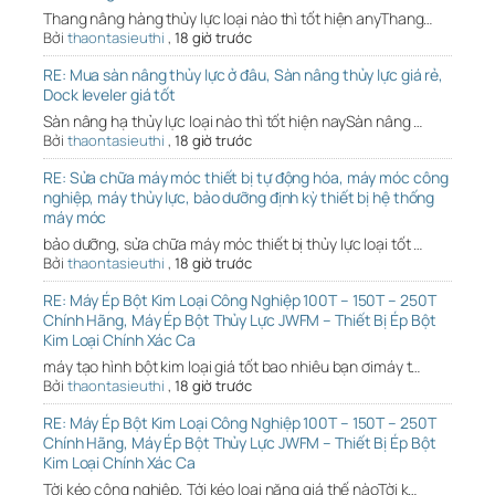
Thang nâng hàng thủy lực loại nào thì tốt hiện anyThang…
Bởi
thaontasieuthi
,
18 giờ trước
RE: Mua sàn nâng thủy lực ở đâu, Sàn nâng thủy lực giá rẻ,
Dock leveler giá tốt
Sàn nâng hạ thủy lực loại nào thì tốt hiện naySàn nâng …
Bởi
thaontasieuthi
,
18 giờ trước
RE: Sửa chữa máy móc thiết bị tự động hóa, máy móc công
nghiệp, máy thủy lực, bảo dưỡng định kỳ thiết bị hệ thống
máy móc
bảo dưỡng, sửa chữa máy móc thiết bị thủy lực loại tốt …
Bởi
thaontasieuthi
,
18 giờ trước
RE: Máy Ép Bột Kim Loại Công Nghiệp 100T – 150T – 250T
Chính Hãng, Máy Ép Bột Thủy Lực JWFM – Thiết Bị Ép Bột
Kim Loại Chính Xác Ca
máy tạo hình bột kim loại giá tốt bao nhiêu bạn ơimáy t…
Bởi
thaontasieuthi
,
18 giờ trước
RE: Máy Ép Bột Kim Loại Công Nghiệp 100T – 150T – 250T
Chính Hãng, Máy Ép Bột Thủy Lực JWFM – Thiết Bị Ép Bột
Kim Loại Chính Xác Ca
Tời kéo công nghiệp, Tới kéo loại nặng giá thế nàoTời k…