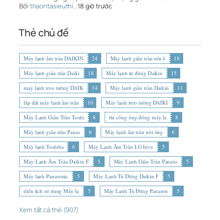
Bởi
thaontasieuthi
,
18 giờ trước
Thẻ chủ đề
Máy lạnh âm trần DAIKIN
24
Máy lạnh giấu trần nối ố
18
Máy lạnh giấu trần Daiki
18
Máy lạnh tủ đứng Daikin
15
máy lạnh treo tường DAIK
14
Máy lạnh giấu trần Daikin
11
lắp đặt máy lạnh âm trần
10
Máy lạnh treo tường DAIKI
9
Máy Lạnh Giấu Trần Toshi
8
thi công ống đồng máy lạ
8
Máy lạnh giấu trần Panas
6
Máy lạnh âm trần nối ống
6
Máy lạnh Toshiba
6
Máy Lạnh Âm Trần LG Inve
5
Máy Lạnh Âm Trần Daikin F
5
Máy Lạnh Giấu Trần Panaso
5
Máy lạnh Panasonic
5
Máy Lạnh Tủ Đứng Daikin F
5
diện tích sử dụng Máy lạ
5
Máy Lạnh Tủ Đứng Panason
5
Xem tất cả thẻ (907)