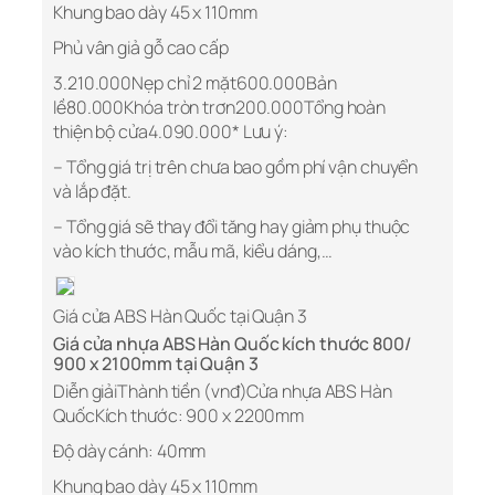
Khung bao dày 45 x 110mm
Phủ vân giả gỗ cao cấp
3.210.000Nẹp chỉ 2 mặt600.000Bản
lề80.000Khóa tròn trơn200.000Tổng hoàn
thiện bộ cửa4.090.000* Lưu ý:
– Tổng giá trị trên chưa bao gồm phí vận chuyển
và lắp đặt.
– Tổng giá sẽ thay đổi tăng hay giảm phụ thuộc
vào kích thước, mẫu mã, kiểu dáng,…
Giá cửa ABS Hàn Quốc tại Quận 3
Giá cửa nhựa ABS Hàn Quốc kích thước 800/
900 x 2100mm tại Quận 3
Diễn giảiThành tiền (vnđ)Cửa nhựa ABS Hàn
QuốcKích thước: 900 x 2200mm
Độ dày cánh: 40mm
Khung bao dày 45 x 110mm