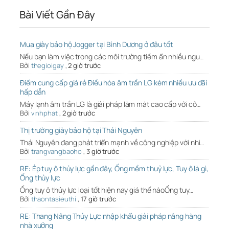
Bài Viết Gần Đây
Mua giày bảo hộ Jogger tại Bình Dương ở đâu tốt
Nếu bạn làm việc trong các môi trường tiềm ẩn nhiều ngu…
Bởi
thegioigay
,
2 giờ trước
Điểm cung cấp giá rẻ Điều hòa âm trần LG kèm nhiều ưu đãi
hấp dẫn
Máy lạnh âm trần LG là giải pháp làm mát cao cấp với cô…
Bởi
vinhphat
,
2 giờ trước
Thị trường giày bảo hộ tại Thái Nguyên
Thái Nguyên đang phát triển mạnh về công nghiệp với nhi…
Bởi
trangvangbaoho
,
3 giờ trước
RE: Ép tuy ô thủy lực gần đây, Ống mềm thuỷ lực, Tuy ô là gì,
Ống thủy lực
Ống tuy ô thủy lực loại tốt hiện nay giá thế nàoỐng tuy…
Bởi
thaontasieuthi
,
17 giờ trước
RE: Thang Nâng Thủy Lực nhập khẩu giải pháp nâng hàng
nhà xưởng