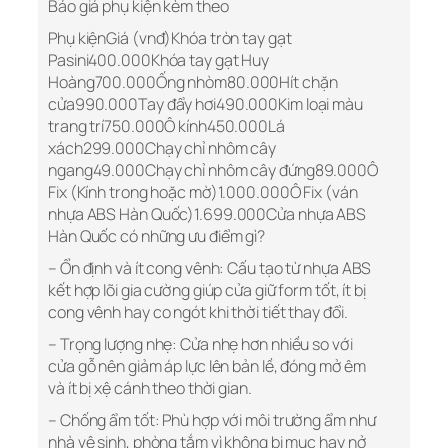
Báo giá phụ kiện kèm theo
Phụ kiệnGiá (vnđ)Khóa tròn tay gạt
Pasini400.000Khóa tay gạt Huy
Hoàng700.000Ống nhòm80.000Hít chặn
cửa990.000Tay đẩy hơi490.000Kim loại màu
trang trí750.000Ô kính450.000Lá
xách299.000Chạy chỉ nhôm cây
ngang49.000Chạy chỉ nhôm cây đứng89.000Ô
Fix (Kính trong hoặc mờ)1.000.000Ô Fix (ván
nhựa ABS Hàn Quốc)1.699.000Cửa nhựa ABS
Hàn Quốc có những ưu điểm gì?
– Ổn định và ít cong vênh: Cấu tạo từ nhựa ABS
kết hợp lõi gia cường giúp cửa giữ form tốt, ít bị
cong vênh hay co ngót khi thời tiết thay đổi.
– Trọng lượng nhẹ: Cửa nhẹ hơn nhiều so với
cửa gỗ nên giảm áp lực lên bản lề, đóng mở êm
và ít bị xệ cánh theo thời gian.
– Chống ẩm tốt: Phù hợp với môi trường ẩm như
nhà vệ sinh, phòng tắm vì không bị mục hay nở