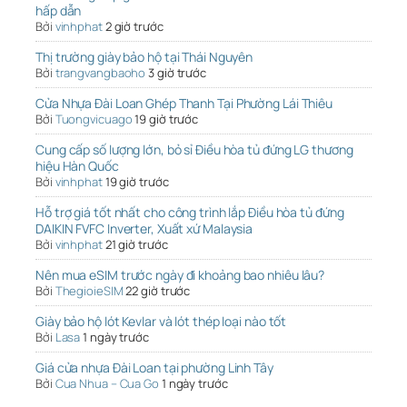
hấp dẫn
Bởi
vinhphat
2 giờ trước
Thị trường giày bảo hộ tại Thái Nguyên
Bởi
trangvangbaoho
3 giờ trước
Cửa Nhựa Đài Loan Ghép Thanh Tại Phường Lái Thiêu
Bởi
Tuongvicuago
19 giờ trước
Cung cấp số lượng lớn, bỏ sỉ Điều hòa tủ đứng LG thương
hiệu Hàn Quốc
Bởi
vinhphat
19 giờ trước
Hỗ trợ giá tốt nhất cho công trình lắp Điều hòa tủ đứng
DAIKIN FVFC Inverter, Xuất xứ Malaysia
Bởi
vinhphat
21 giờ trước
Nên mua eSIM trước ngày đi khoảng bao nhiêu lâu?
Bởi
ThegioieSIM
22 giờ trước
Giày bảo hộ lót Kevlar và lót thép loại nào tốt
Bởi
Lasa
1 ngày trước
Giá cửa nhựa Đài Loan tại phường Linh Tây
Bởi
Cua Nhua – Cua Go
1 ngày trước