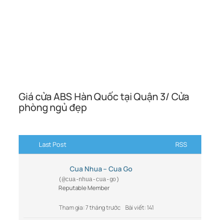
Giá cửa ABS Hàn Quốc tại Quận 3/ Cửa
phòng ngủ đẹp
Last Post
RSS
Cua Nhua – Cua Go
(@cua-nhua-cua-go)
Reputable Member
Tham gia: 7 tháng trước
Bài viết: 141