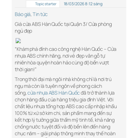
18/03/2026 8:12 sáng
Topic starter
Báo giá
,
Tin tức
Giá cửa ABS Hàn Quốc tại Quận 3/ Cửa phòng
ngủ đẹp
“Khám phá đỉnh cao công nghệ Hàn Quốc – Cửa
nhựa ABS chính hãng, nơi vẻ đẹp vân gỗ tự
nhiên hòa quyện hoàn hảo cùng độ bền vượt
thời gian!”
Trong thời đại mà ngôi nhà không chỉ là nơi trú
ngụ mà còn là tuyên ngôn về phong cách
sống,
cửa nhựa ABS Hàn Quốc
đã trở thành lựa
chọn hàng đầu của hàng triệu gia đình Việt. Với
chất liệu nhựa tổng hợp ABS cao cấp nhập khẩu
100% từ xứ sở kim chi, sản phẩm mang đến sự
kết hợp lý tưởng giữa thẩm mỹ tinh tế, khả năng
chống nước tuyệt đối và độ bền lên đến hàng
chục năm – giải pháp thông minh thay thế hoàn