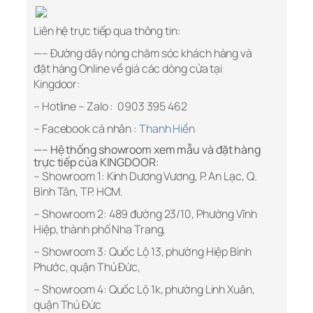
Liên hệ trực tiếp qua thông tin:
—– Đường dây nóng chăm sóc khách hàng và
đặt hàng Online về giá các dòng cửa tại
Kingdoor:
– Hotline – Zalo : 0903 395 462
– Facebook cá nhân :
Thanh Hiền
—– Hệ thống showroom xem mẫu và đặt hàng
trực tiếp của KINGDOOR:
– Showroom 1: Kinh Dương Vương, P. An Lạc, Q.
Bình Tân, TP. HCM.
– Showroom 2: 489 đường 23/10, Phường Vĩnh
Hiệp, thành phố Nha Trang,
– Showroom 3: Quốc Lộ 13, phường Hiệp Bình
Phước, quận Thủ Đức,
– Showroom 4: Quốc Lộ 1k, phường Linh Xuân,
quận Thủ Đức