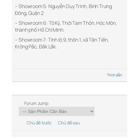
– Showroom 5: Nguyễn Duy Trinh, Bình Trưng
Đông, Quận 2
– Showroom 6: Tô Ký, Thới Tam Thôn, Hóc Môn,
thành phố Hồ Chí Minh.
– Showroom 7: Tỉnh lộ 9, thôn 1, xã Tân Tiến,
Krông Pắc, Đắk Lắk.
Trích dẫn
Forum Jump:
Chủ đề trước
Chủ đề sau