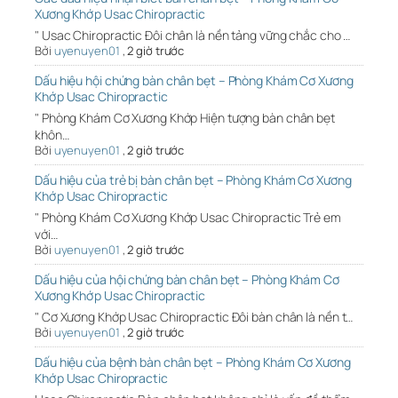
Xương Khớp Usac Chiropractic
" Usac Chiropractic Đôi chân là nền tảng vững chắc cho …
Bởi
uyenuyen01
,
2 giờ trước
Dấu hiệu hội chứng bàn chân bẹt – Phòng Khám Cơ Xương
Khớp Usac Chiropractic
" Phòng Khám Cơ Xương Khớp Hiện tượng bàn chân bẹt
khôn…
Bởi
uyenuyen01
,
2 giờ trước
Dấu hiệu của trẻ bị bàn chân bẹt – Phòng Khám Cơ Xương
Khớp Usac Chiropractic
" Phòng Khám Cơ Xương Khớp Usac Chiropractic Trẻ em
với…
Bởi
uyenuyen01
,
2 giờ trước
Dấu hiệu của hội chứng bàn chân bẹt – Phòng Khám Cơ
Xương Khớp Usac Chiropractic
" Cơ Xương Khớp Usac Chiropractic Đôi bàn chân là nền t…
Bởi
uyenuyen01
,
2 giờ trước
Dấu hiệu của bệnh bàn chân bẹt – Phòng Khám Cơ Xương
Khớp Usac Chiropractic