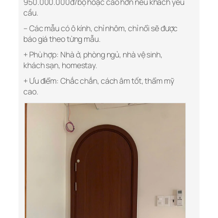
950.000.000đ/bộ hoặc cao hơn nếu khách yêu
cầu.
– Các mẫu có ô kính, chỉ nhôm, chỉ nổi sẽ được
báo giá theo từng mẫu.
+ Phù hợp: Nhà ở, phòng ngủ, nhà vệ sinh,
khách sạn, homestay.
+ Ưu điểm: Chắc chắn, cách âm tốt, thẩm mỹ
cao.