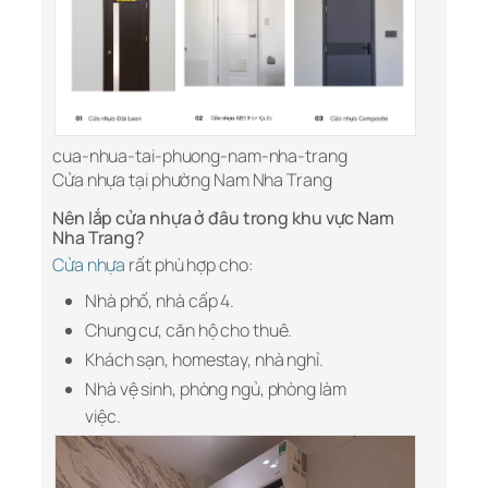
cua-nhua-tai-phuong-nam-nha-trang
Cửa nhựa tại phường Nam Nha Trang
Nên lắp cửa nhựa ở đâu trong khu vực Nam
Nha Trang?
Cửa nhựa
rất phù hợp cho:
Nhà phố, nhà cấp 4.
Chung cư, căn hộ cho thuê.
Khách sạn, homestay, nhà nghỉ.
Nhà vệ sinh, phòng ngủ, phòng làm
việc.