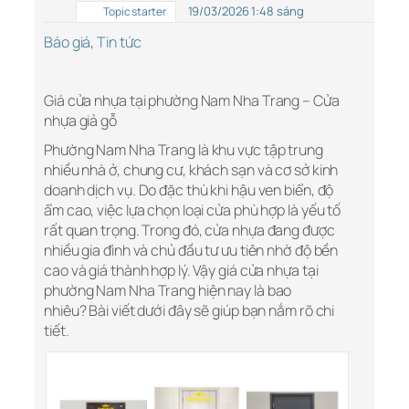
19/03/2026 1:48 sáng
Topic starter
Báo giá
,
Tin tức
Giá cửa nhựa tại phường Nam Nha Trang – Cửa
nhựa giả gỗ
Phường Nam Nha Trang là khu vực tập trung
nhiều nhà ở, chung cư, khách sạn và cơ sở kinh
doanh dịch vụ. Do đặc thù khi hậu ven biển, độ
ẩm cao, việc lựa chọn loại cửa phù hợp là yếu tố
rất quan trọng. Trong đó,
cửa nhựa
đang được
nhiều gia đình và chủ đầu tư ưu tiên nhờ độ bền
cao và giá thành hợp lý. Vậy giá cửa nhựa tại
phường Nam Nha Trang hiện nay là bao
nhiêu? Bài viết dưới đây sẽ giúp bạn nắm rõ chi
tiết.