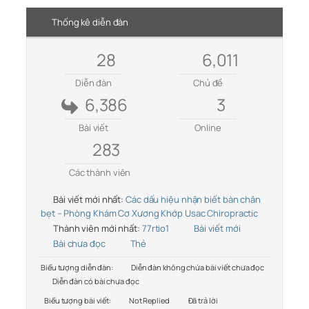
Thống kê diễn đàn
28
6,011
Diễn đàn
Chủ đề
6,386
3
Bài viết
Online
283
Các thành viên
Bài viết mới nhất:
Các dấu hiệu nhận biết bàn chân
bẹt – Phòng Khám Cơ Xương Khớp Usac Chiropractic
Thành viên mới nhất:
77rtio1
Bài viết mới
Bài chưa đọc
Thẻ
Biểu tượng diễn đàn:
Diễn đàn không chứa bài viết chưa đọc
Diễn đàn có bài chưa đọc
Biểu tượng bài viết:
Not Replied
Đã trả lời