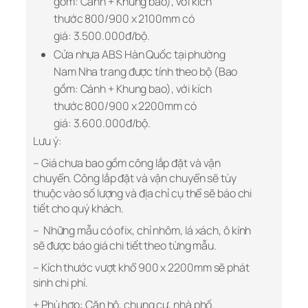
gồm: Cánh + Khung bao), với kích
thước 800/900 x 2100mm có
giá:
3.500.000đ/bộ.
Cửa nhựa ABS Hàn Quốc tại phường
Nam Nha trang được tính theo bộ (Bao
gồm: Cánh + Khung bao), với kích
thước 800/900 x 2200mm có
giá:
3.600.000đ/bộ.
Lưu ý:
–
Giá chưa bao gồm công lắp đặt và vận
chuyển. Công lắp đặt và vận chuyển sẽ tùy
thuộc vào số lượng và địa chỉ cụ thể sẽ báo chi
tiết cho quý khách.
–
Những mẫu có ofix, chỉ nhôm, lá xách, ô kính
sẽ được báo giá chi tiết theo từng mẫu.
–
Kích thước vượt khổ 900 x 2200mm sẽ phát
sinh chi phí.
+ Phù hợp: Căn hộ, chung cư, nhà phố.