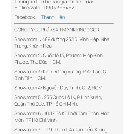
Thông tin liên hệ báo giá chi tiết cửa:
Hotline/zalo : 0903 395 462
Facebook:
Thanh Hiền
CÔNG TY Cổ Phần SX TM XNK KINGDOOR
Showroom 1: 489 đường 23/10, Vĩnh Hiệp, Nha
Trang, Khánh Hòa.
Showroom 2: Quốc lộ 13, Phường Hiệp Bình
Phước, Thủ Đức, HCM.
Showroom 3: Kinh Dương Vương, P. An Lạc, Q.
Bình Tân, HCM.
Showroom 4: Nguyễn Duy Trinh, Q. 2, HCM.
Showroom 5 : 235 Quốc Lộ 1K, P. Linh Xuân,
Quận Thủ Đức, TP Hồ Chí Minh.
Showroom 6 : 10/1F Tô Kí, Thới Tam Thôn, Hóc
Môn, TP Hồ Chí Minh.
Showroom 7 : TL9, Thôn I, Xã Tân Tiến, Krông