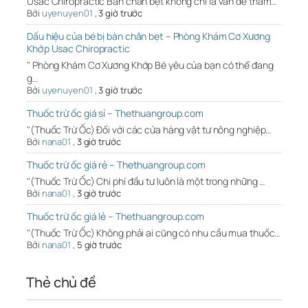
Usac Chiropractic Bàn chân bẹt không chỉ là vấn đề thẩm…
Bởi
uyenuyen01
,
3 giờ trước
Dấu hiệu của bé bị bàn chân bẹt – Phòng Khám Cơ Xương
Khớp Usac Chiropractic
" Phòng Khám Cơ Xương Khớp Bé yêu của bạn có thể đang
g…
Bởi
uyenuyen01
,
3 giờ trước
Thuốc trừ ốc giá sỉ – Thethuangroup.com
"(Thuốc Trừ Ốc) Đối với các cửa hàng vật tư nông nghiệp…
Bởi
nana01
,
3 giờ trước
Thuốc trừ ốc giá rẻ – Thethuangroup.com
"(Thuốc Trừ Ốc) Chi phí đầu tư luôn là một trong những …
Bởi
nana01
,
3 giờ trước
Thuốc trừ ốc giá lẻ – Thethuangroup.com
"(Thuốc Trừ Ốc) Không phải ai cũng có nhu cầu mua thuốc…
Bởi
nana01
,
5 giờ trước
Thẻ chủ đề