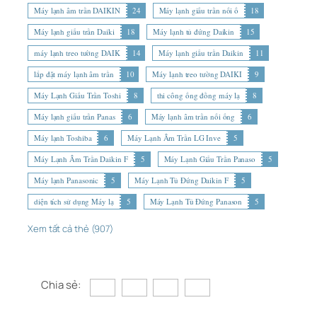
Máy lạnh âm trần DAIKIN
24
Máy lạnh giấu trần nối ố
18
Máy lạnh giấu trần Daiki
18
Máy lạnh tủ đứng Daikin
15
máy lạnh treo tường DAIK
14
Máy lạnh giấu trần Daikin
11
lắp đặt máy lạnh âm trần
10
Máy lạnh treo tường DAIKI
9
Máy Lạnh Giấu Trần Toshi
8
thi công ống đồng máy lạ
8
Máy lạnh giấu trần Panas
6
Máy lạnh âm trần nối ống
6
Máy lạnh Toshiba
6
Máy Lạnh Âm Trần LG Inve
5
Máy Lạnh Âm Trần Daikin F
5
Máy Lạnh Giấu Trần Panaso
5
Máy lạnh Panasonic
5
Máy Lạnh Tủ Đứng Daikin F
5
diện tích sử dụng Máy lạ
5
Máy Lạnh Tủ Đứng Panason
5
Xem tất cả thẻ (907)
Chia sẻ: