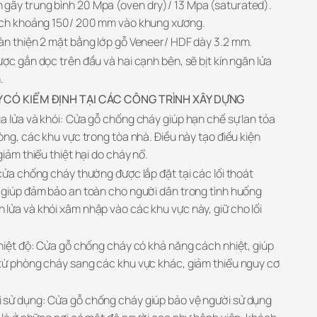
gãy trung bình 20 Mpa (oven dry)/ 13 Mpa (saturated).
cách khoảng 150/ 200 mm vào khung xương.
àn thiện 2 mặt bằng lớp gỗ Veneer/ HDF dày 3.2 mm.
ợc gắn dọc trên đầu và hai cạnh bên, sẽ bịt kín ngăn lửa
.
 CÓ KIỂM ĐỊNH TẠI CÁC CÔNG TRÌNH XÂY DỰNG
a lửa và khói: Cửa gỗ chống cháy giúp hạn chế sự lan tỏa
òng, các khu vực trong tòa nhà. Điều này tạo điều kiện
giảm thiểu thiệt hại do cháy nổ.
cửa chống cháy thường được lắp đặt tại các lối thoát
 giúp đảm bảo an toàn cho người dân trong tình huống
lửa và khói xâm nhập vào các khu vực này, giữ cho lối
nhiệt độ: Cửa gỗ chống cháy có khả năng cách nhiệt, giúp
từ phòng cháy sang các khu vực khác, giảm thiểu nguy cơ
 sử dụng: Cửa gỗ chống cháy giúp bảo vệ người sử dụng