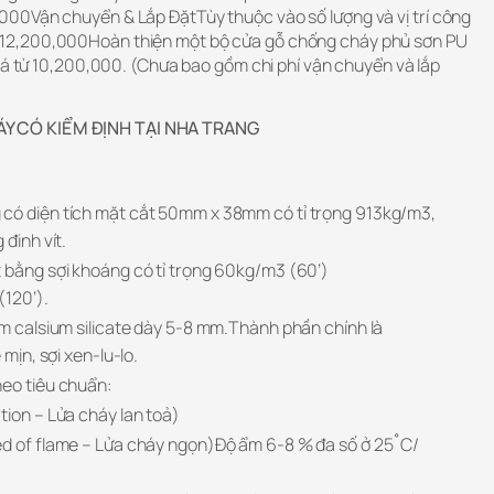
00Vận chuyển & Lắp ĐặtTùy thuộc vào số lượng và vị trí công
2,200,000Hoàn thiện một bộ cửa gỗ chống cháy phủ sơn PU
iá từ 10,200,000. (Chưa bao gồm chi phí vận chuyển và lắp
 CÓ KIỂM ĐỊNH TẠI NHA TRANG
có diện tích mặt cắt 50mm x 38mm có tỉ trọng 913kg/m3,
đinh vít.
t bằng sợi khoáng có tỉ trọng 60kg/m3 (60’)
(120’).
ấm calsium silicate dày 5-8 mm.Thành phần chính là
 mịn, sợi xen-lu-lo.
heo tiêu chuẩn:
tion – Lửa cháy lan toả)
ed of flame – Lửa cháy ngọn)Độ ẩm 6-8 % đa số ở 25˚C/