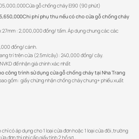
5,000,000Cửa gỗ chống cháy EI90 (90 phút)
5,650,000Chi phí phụ thu nếu có cho cửa gỗ chống cháy
 x 27mm : 2,000,000 đồng/ tấm. Áp dụng chung các các
0
,000 đồng/ cánh.
ang trí trên cửa (2.5m/cây): 240,000 đồng/ cây.
 NVKD để nhận giá chính xác nhất
cho công trình sử dụng cửa gỗ chống cháy tại Nha Trang
ao gồm : giấy chứng nhận chống cháy chung+ phiếu xuất
.
chỉ có áp dụng cho 1 loại cửa đơn hoặc 1 loại cửa đôi ,trường
a đơn thì phí cấp giấy tính 2 hồ sơ ,