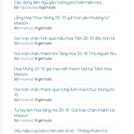
Các dòng đèn ngủ gắn tường phổ biến hiện nay
Bởi
nguoiaylaai
6 giờ trước
Lẵng Hoa Chúc Mừng 20-10 gửi trọn yêu thương từ
Maison
Bởi
miumiu01
8 giờ trước
Gói trọn chân tình qua mẫu Hoa Tiền 20-10 đầy tinh tế
Bởi
miumiu01
8 giờ trước
Gói trọn chân thành khi Tặng Hoa 20-10 Cho Người Yêu
Bởi
miumiu01
8 giờ trước
Hoa Mừng 20-10 gửi trao nét thanh tao tại Tiệm Hoa
Maison
Bởi
miumiu01
8 giờ trước
Gói trọn chân thành qua từng Ảnh Hoa Chúc Mừng 20-
10
Bởi
miumiu01
8 giờ trước
Tự tay làm hoa tặng mẹ 20-10: Gửi trao chân thành tại
Maison
Bởi
miumiu01
8 giờ trước
Dấu hiệu của bàn chân bẹt ở trẻ – Phòng Khám Cơ