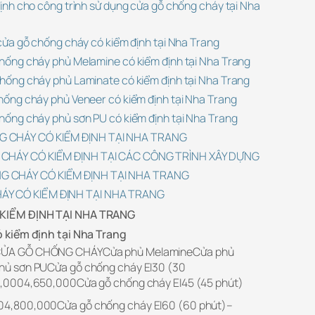
 định cho công trình sử dụng cửa gỗ chống cháy tại Nha
m cửa gỗ chống cháy có kiểm định tại Nha Trang
 chống cháy phủ Melamine có kiểm định tại Nha Trang
 chống cháy phủ Laminate có kiểm định tại Nha Trang
 chống cháy phủ Veneer có kiểm định tại Nha Trang
 chống cháy phủ sơn PU có kiểm định tại Nha Trang
G CHÁY CÓ KIỂM ĐỊNH TẠI NHA TRANG
 CHÁY CÓ KIỂM ĐỊNH TẠI CÁC CÔNG TRÌNH XÂY DỰNG
G CHÁY CÓ KIỂM ĐỊNH TẠI NHA TRANG
ÁY CÓ KIỂM ĐỊNH TẠI NHA TRANG
KIỂM ĐỊNH TẠI NHA TRANG
 kiểm định tại Nha Trang
CỬA GỖ CHỐNG CHÁYCửa phủ MelamineCửa phủ
ủ sơn PUCửa gỗ chống cháy EI30 (30
,0004,650,000Cửa gỗ chống cháy EI45 (45 phút)
4,800,000Cửa gỗ chống cháy EI60 (60 phút)–