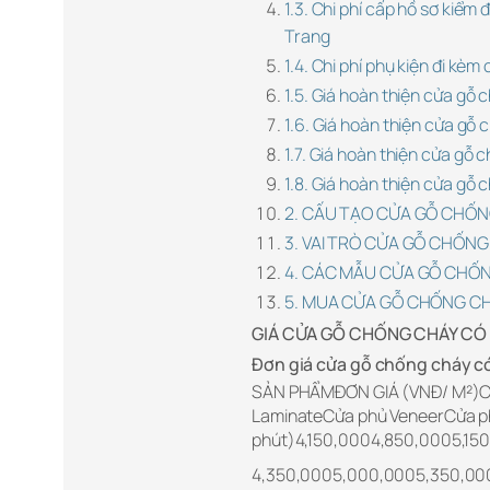
1.3. Chi phí cấp hồ sơ kiểm
Trang
1.4. Chi phí phụ kiện đi kè
1.5. Giá hoàn thiện cửa gỗ
1.6. Giá hoàn thiện cửa gỗ
1.7. Giá hoàn thiện cửa gỗ
1.8. Giá hoàn thiện cửa gỗ
2. CẤU TẠO CỬA GỖ CHỐN
3. VAI TRÒ CỬA GỖ CHỐNG
4. CÁC MẪU CỬA GỖ CHỐN
5. MUA CỬA GỖ CHỐNG CH
GIÁ CỬA GỖ CHỐNG CHÁY CÓ 
Đơn giá cửa gỗ chống cháy có
SẢN PHẨMĐƠN GIÁ (VNĐ/ M²)
LaminateCửa phủ VeneerCửa ph
phút)4,150,0004,850,0005,150
4,350,0005,000,0005,350,000