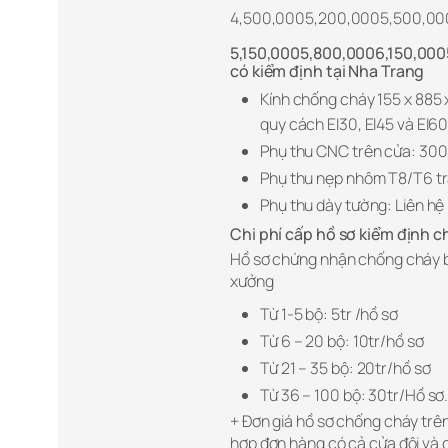
4,500,0005,200,0005,500,000
5,150,0005,800,0006,150,000
có kiểm định tại Nha Trang
Kính chống cháy 155 x 885
quy cách EI30, EI45 và EI6
Phụ thu CNC trên cửa: 300
Phụ thu nẹp nhôm T8/T6 tr
Phụ thu dày tường: Liên hệ
Chi phí cấp hồ sơ kiểm định 
Hồ sơ chứng nhận chống cháy b
xưởng
Từ 1-5 bộ: 5tr /hồ sơ
Từ 6 – 20 bộ: 10tr/hồ sơ
Từ 21 – 35 bộ: 20tr/hồ sơ
Từ 36 – 100 bộ: 30tr/Hồ sơ
+ Đơn giá hồ sơ chống cháy trên 
hợp đơn hàng có cả cửa đôi và cử