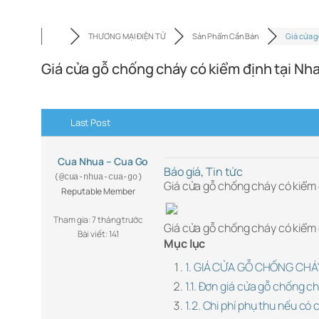
THƯƠNG MẠI ĐIỆN TỬ
Sản Phẩm Cần Bán
Giá cửa 
Giá cửa gỗ chống cháy có kiểm định tại Nh
Last Post
Cua Nhua – Cua Go
Báo giá
,
Tin tức
(@cua-nhua-cua-go)
Giá cửa gỗ chống cháy có kiểm 
Reputable Member
Tham gia: 7 tháng trước
Giá cửa gỗ chống cháy có kiểm 
Bài viết: 141
Mục lục
1. GIÁ CỬA GỖ CHỐNG CHÁ
1.1. Đơn giá cửa gỗ chống c
1.2. Chi phí phụ thu nếu có