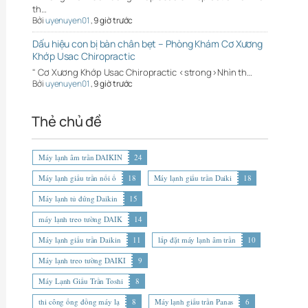
th…
Bởi
uyenuyen01
,
9 giờ trước
Dấu hiệu con bị bàn chân bẹt – Phòng Khám Cơ Xương
Khớp Usac Chiropractic
" Cơ Xương Khớp Usac Chiropractic <strong>Nhìn th…
Bởi
uyenuyen01
,
9 giờ trước
Thẻ chủ đề
Máy lạnh âm trần DAIKIN
24
Máy lạnh giấu trần nối ố
18
Máy lạnh giấu trần Daiki
18
Máy lạnh tủ đứng Daikin
15
máy lạnh treo tường DAIK
14
Máy lạnh giấu trần Daikin
11
lắp đặt máy lạnh âm trần
10
Máy lạnh treo tường DAIKI
9
Máy Lạnh Giấu Trần Toshi
8
thi công ống đồng máy lạ
8
Máy lạnh giấu trần Panas
6