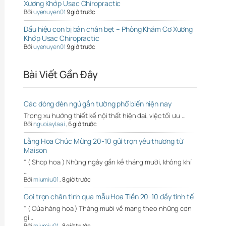
Xương Khớp Usac Chiropractic
Bởi
uyenuyen01
9 giờ trước
Dấu hiệu con bị bàn chân bẹt – Phòng Khám Cơ Xương
Khớp Usac Chiropractic
Bởi
uyenuyen01
9 giờ trước
Bài Viết Gần Đây
Các dòng đèn ngủ gắn tường phổ biến hiện nay
Trong xu hướng thiết kế nội thất hiện đại, việc tối ưu …
Bởi
nguoiaylaai
,
6 giờ trước
Lẵng Hoa Chúc Mừng 20-10 gửi trọn yêu thương từ
Maison
" ( Shop hoa ) Những ngày gần kề tháng mười, không khí
…
Bởi
miumiu01
,
8 giờ trước
Gói trọn chân tình qua mẫu Hoa Tiền 20-10 đầy tinh tế
" ( Cửa hàng hoa ) Tháng mười về mang theo những cơn
gi…
Bởi
miumiu01
,
8 giờ trước