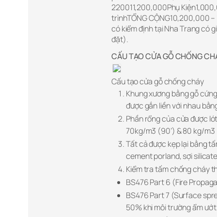
220011,200,000Phụ Kiện1,000,0
trìnhTỔNG CỘNG10,200,000 – 1
có kiểm định tại Nha Trang có g
đặt).
CẤU TẠO CỬA GỖ CHỐNG CHÁY
Cấu tạo cửa gỗ chống cháy
Khung xương bằng gỗ cứng 
được gắn liền với nhau bằng 
Phần rổng của cửa được ló
70kg/m3 (90’) & 80 kg/m3 
Tất cả được kẹp lại bằng t
cement porland, sợi silicate
Kiểm tra tấm chống cháy t
BS476 Part 6 (Fire Propaga
BS476 Part 7 (Surface spr
50% khi môi trường ẩm ướt