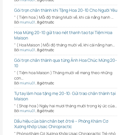
Gói trọn chân thành khi Tặng Hoa 20-10 Cho Người Yêu
" ( Tiệm hoa ) Mỗi độ tháng Mười về, khi cái nắng hanh …
Bởi
miumiu01
,
8 giờ trước
Hoa Mừng 20-10 gửi trao nét thanh tao tại Tiệm Hoa
Maison
" ( Hoa Maison ) Mỗi độ tháng mười về, khi cái nắng han…
Bởi
miumiu01
,
8 giờ trước
Gói trọn chân thành qua từng Ảnh Hoa Chúc Mừng 20-
10
" ( Tiệm hoa Maison ) Tháng mười về mang theo những
cơn…
Bởi
miumiu01
,
8 giờ trước
Tự tay làm hoa tặng mẹ 20-10: Gửi trao chân thành tại
Maison
" ( Shop hoa ) Ngày hai mươi tháng mười trong ký ức của…
Bởi
miumiu01
,
8 giờ trước
Dấu hiệu của bàn chân bẹt ở trẻ – Phòng Khám Cơ
Xương Khớp Usac Chiropractic
" Phòng Khám Cơ Xương Khớp Usac Chiropractic Trẻ nhỏ