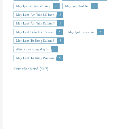
Máy lạnh âm trần nối ống
6
Máy lạnh Toshiba
6
Máy Lạnh Âm Trần LG Inve
5
Máy Lạnh Âm Trần Daikin F
5
Máy Lạnh Giấu Trần Panaso
5
Máy lạnh Panasonic
5
Máy Lạnh Tủ Đứng Daikin F
5
diện tích sử dụng Máy lạ
5
Máy Lạnh Tủ Đứng Panason
5
Xem tất cả thẻ (907)