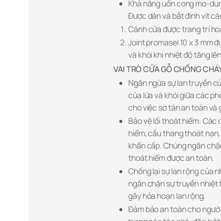
Khả năng uốn cong mo-dun 
Được dán và bắt đinh vít 
Cánh cửa được trang trí ho
Joint promasel 10 x 3 mm đư
và khói khi nhiệt độ tăng lên
VAI TRÒ CỬA GỖ CHỐNG CHÁY
Ngăn ngừa sự lan truyền củ
của lửa và khói giữa các ph
cho việc sơ tán an toàn và 
Bảo vệ lối thoát hiểm: Các 
hiểm, cầu thang thoát nạn,
khẩn cấp. Chúng ngăn chặn 
thoát hiểm được an toàn.
Chống lại sự lan rộng của 
ngăn chặn sự truyền nhiệt 
gây hỏa hoạn lan rộng.
Đảm bảo an toàn cho người