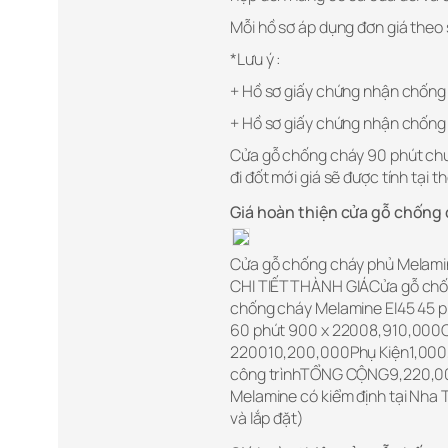
Mỗi hồ sơ áp dụng đơn giá theo 
*Lưu ý :
+ Hồ sơ giấy chứng nhận chống c
+ Hồ sơ giấy chứng nhận chống ch
Cửa gỗ chống cháy 90 phút chưa
đi đốt mới giá sẽ được tính tại t
Giá hoàn thiện cửa gỗ chống 
Cửa gỗ chống cháy phủ Melam
CHI TIẾTTHÀNH GIÁCửa gỗ chố
chống cháy Melamine EI45 45 
60 phút 900 x 22008,910,000C
220010,200,000Phụ Kiện1,000,0
công trìnhTỔNG CỘNG9,220,000
Melamine có kiểm định tại Nha 
và lắp đặt)