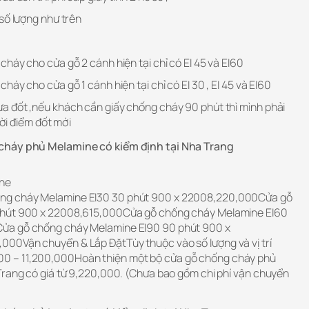
số lượng như trên
háy cho cửa gỗ 2 cánh hiện tại chỉ có EI 45 và EI60
áy cho cửa gỗ 1 cánh hiện tại chỉ có EI 30 , EI 45 và EI60
 đốt ,nếu khách cần giấy chống cháy 90 phút thì mình phải
hời điểm đốt mới
cháy phủ Melamine có kiểm định tại Nha Trang
ine
ng cháy Melamine EI30 30 phút 900 x 22008,220,000Cửa gỗ
phút 900 x 22008,615,000Cửa gỗ chống cháy Melamine EI60
ửa gỗ chống cháy Melamine EI90 90 phút 900 x
00Vận chuyển & Lắp ĐặtTùy thuộc vào số lượng và vị trí
 – 11,200,000Hoàn thiện một bộ cửa gỗ chống cháy phủ
Trang có giá từ 9,220,000. (Chưa bao gồm chi phí vận chuyển