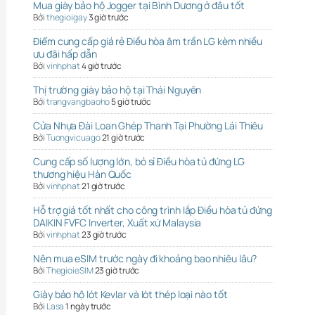
Mua giày bảo hộ Jogger tại Bình Dương ở đâu tốt
Bởi
thegioigay
3 giờ trước
Điểm cung cấp giá rẻ Điều hòa âm trần LG kèm nhiều
ưu đãi hấp dẫn
Bởi
vinhphat
4 giờ trước
Thị trường giày bảo hộ tại Thái Nguyên
Bởi
trangvangbaoho
5 giờ trước
Cửa Nhựa Đài Loan Ghép Thanh Tại Phường Lái Thiêu
Bởi
Tuongvicuago
21 giờ trước
Cung cấp số lượng lớn, bỏ sỉ Điều hòa tủ đứng LG
thương hiệu Hàn Quốc
Bởi
vinhphat
21 giờ trước
Hỗ trợ giá tốt nhất cho công trình lắp Điều hòa tủ đứng
DAIKIN FVFC Inverter, Xuất xứ Malaysia
Bởi
vinhphat
23 giờ trước
Nên mua eSIM trước ngày đi khoảng bao nhiêu lâu?
Bởi
ThegioieSIM
23 giờ trước
Giày bảo hộ lót Kevlar và lót thép loại nào tốt
Bởi
Lasa
1 ngày trước