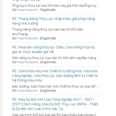
Ống tuy ô thủy lực loại tốt hiện nay giá thế nàoỐng tuy…
Bởi
thaontasieuthi
,
19 giờ trước
RE: Thang Nâng Thủy Lực nhập khẩu giải pháp nâng
hàng nhà xưởng
Thang nâng hàng thủy lực loại nào thì tốt hiện
anyThang…
Bởi
thaontasieuthi
,
20 giờ trước
RE: Mua sàn nâng thủy lực ở đâu, Sàn nâng thủy lực
giá rẻ, Dock leveler giá tốt
Sàn nâng hạ thủy lực loại nào thì tốt hiện naySàn nâng …
Bởi
thaontasieuthi
,
20 giờ trước
RE: Sửa chữa máy móc thiết bị tự động hóa, máy móc
công nghiệp, máy thủy lực, bảo dưỡng định kỳ thiết bị
hệ thống máy móc
bảo dưỡng, sửa chữa máy móc thiết bị thủy lực loại tốt …
Bởi
thaontasieuthi
,
20 giờ trước
RE: Máy Ép Bột Kim Loại Công Nghiệp 100T – 150T –
250T Chính Hãng, Máy Ép Bột Thủy Lực JWFM – Thiết
Bị Ép Bột Kim Loại Chính Xác Ca
máy tạo hình bột kim loại giá tốt bao nhiêu bạn ơimáy t…