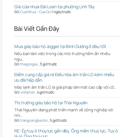
Giá cửa nhựa Đài Loan tại phường Linh Tây
Bởi
Cua Nhua – Cua Go
1 ngày trước
Bài Viết Gần Đây
Mua giày bảo hộ Jogger tại Bình Dương ở đâu tốt
Nếu bạn làm việc trong các môi trường tiềm ẩn nhiều
ngu…
Bởi
thegioigay
,
3 giờ trước
Điểm cung cấp giá rẻ Điều hòa âm trần LG kèm nhiều
ưu đãi hấp dẫn
Máy lạnh âm trần LG là giải pháp làm mát cao cấp với cô…
Bởi
vinhphat
,
4 giờ trước
Thị trường giày bảo hộ tại Thái Nguyên
Thái Nguyên đang phát triển mạnh về công nghiệp với
nhi…
Bởi
trangvangbaoho
,
5 giờ trước
RE: Ép tuy ô thủy lực gần đây, Ống mềm thuỷ lực, Tuy ô
là gì, Ống thủy lực