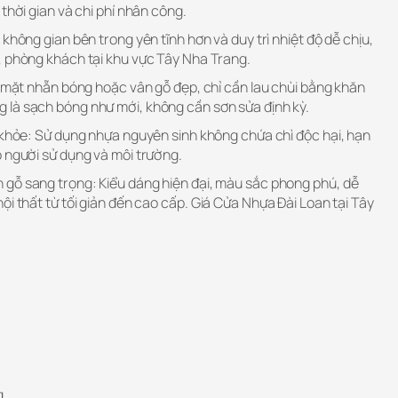
thời gian và chi phí nhân công.
không gian bên trong yên tĩnh hơn và duy trì nhiệt độ dễ chịu,
, phòng khách tại khu vực Tây Nha Trang.
ề mặt nhẵn bóng hoặc vân gỗ đẹp, chỉ cần lau chùi bằng khăn
là sạch bóng như mới, không cần sơn sửa định kỳ.
c khỏe: Sử dụng nhựa nguyên sinh không chứa chì độc hại, hạn
o người sử dụng và môi trường.
gỗ sang trọng: Kiểu dáng hiện đại, màu sắc phong phú, dễ
ội thất từ tối giản đến cao cấp.
Giá Cửa Nhựa Đài Loan tại Tây
g