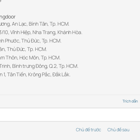
ingdoor
ơng, An Lạc, Bình Tân, Tp. HCM.
10, Vĩnh Hiệp, Nha Trang, Khánh Hòa.
nh Phước, Thủ Đức, Tp. HCM.
ân, Thủ Đức, Tp. HCM.
am Thôn, Hóc Môn, Tp. HCM.
inh, Bình trưng Đông, Q.2, Tp. HCM.
 1, Tân Tiến, Krông Pắc, Đắk Lắk.
Trích dẫn
Chủ đề trước
Chủ đề sau