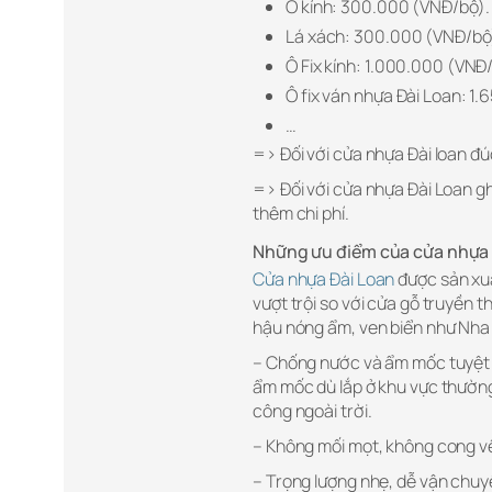
Ô kính: 300.000 (VNĐ/bộ).
Lá xách: 300.000 (VNĐ/bộ
Ô Fix kính: 1.000.000 (VNĐ
Ô fix ván nhựa Đài Loan: 1
…
=> Đối với cửa nhựa Đài loan đú
=> Đối với cửa nhựa Đài Loan g
thêm chi phí.
Những ưu điểm của cửa nhựa 
Cửa nhựa Đài Loan
được sản xuấ
vượt trội so với cửa gỗ truyền t
hậu nóng ẩm, ven biển như Nha
– Chống nước và ẩm mốc tuyệt 
ẩm mốc dù lắp ở khu vực thường
công ngoài trời.
– Không mối mọt, không cong v
– Trọng lượng nhẹ, dễ vận chuyển