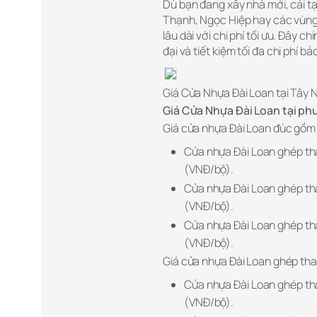
Dù bạn đang xây nhà mới, cải tạo
Thạnh, Ngọc Hiệp hay các vùng 
lâu dài với chi phí tối ưu. Đây 
đại và tiết kiệm tối đa chi phí
Giá Cửa Nhựa Đài Loan tại Tây 
Giá Cửa Nhựa Đài Loan tại p
Giá cửa nhựa Đài Loan đúc gồm
Cửa nhựa Đài Loan ghép t
(VNĐ/bộ).
Cửa nhựa Đài Loan ghép th
(VNĐ/bộ).
Cửa nhựa Đài Loan ghép t
(VNĐ/bộ).
Giá cửa nhựa Đài Loan ghép th
Cửa nhựa Đài Loan ghép t
(VNĐ/bộ).