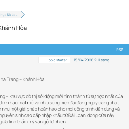
Nhựa Đài Lo…
 Khánh Hòa
RSS
15/04/2026 2:11 sáng
Topic starter
 Nha Trang – Khánh Hòa
g – khu vực đô thị sôi động mới hình thành từ sự hợp nhất của
ơi khí hậu mát mẻ và nhịp sống hiện đại đang ngày càng phát
n như một giải pháp hoàn hảo cho mọi công trình dân dụng và
C nguyên sinh cao cấp nhập khẩu từ Đài Loan, dòng cửa này
iữa tính thẩm mỹ vân gỗ tự nhiên.