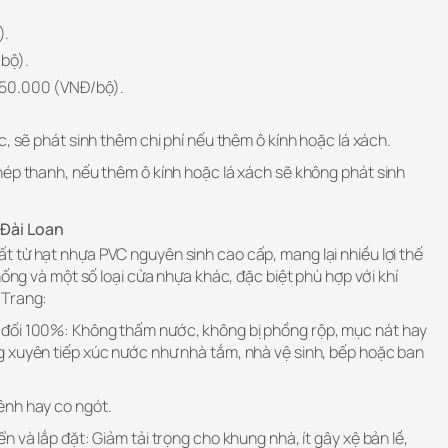
).
/bộ).
.650.000 (VNĐ/bộ).
c, sẽ phát sinh thêm chi phí nếu thêm ô kính hoặc lá xách.
hép thanh, nếu thêm ô kính hoặc lá xách sẽ không phát sinh
Đài Loan
t từ hạt nhựa PVC nguyên sinh cao cấp, mang lại nhiều lợi thế
hống và một số loại cửa nhựa khác, đặc biệt phù hợp với khí
 Trang:
đối 100%: Không thấm nước, không bị phồng rộp, mục nát hay
 xuyên tiếp xúc nước như nhà tắm, nhà vệ sinh, bếp hoặc ban
ênh hay co ngót.
 và lắp đặt: Giảm tải trọng cho khung nhà, ít gây xệ bản lề,