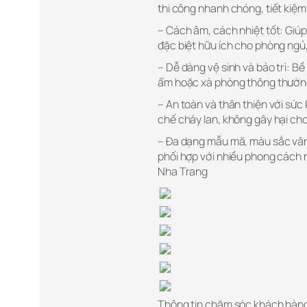
thi công nhanh chóng, tiết kiệm 
– Cách âm, cách nhiệt tốt: Giúp 
đặc biệt hữu ích cho phòng ngủ
– Dễ dàng vệ sinh và bảo trì: B
ẩm hoặc xà phòng thông thường 
– An toàn và thân thiện với sứ
chế cháy lan, không gây hại ch
– Đa dạng mẫu mã, màu sắc vân 
phối hợp với nhiều phong cách n
Nha Trang
Thông tin chăm sóc khách hàn