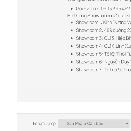
Gọi – Zalo : 0903 395 462
Hệ thống Showroom cửa tại K
Showroom 1: Kinh Dương Vư
Showroom 2: 489 đường 23/
Showroom 3: QL13, Hiệp Bì
Showroom 4: QL1K, Linh Xu
Showroom 5: Tô Ký, Thới T
Showroom 6: Nguyễn Duy Tr
Showroom 7: Tỉnh lộ 9, Thôn
Forum Jump: