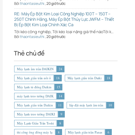
Bởi
thaontasieuthi
,
20 giờ trước
RE: Máy Ép Bột Kim Loại Công Nghiệp 100T – 150T –
250T Chính Hãng, Máy Ép Bột Thủy Lực JWFM – Thiết
Bị Ép Bột Kim Loại Chính Xác Ca
Tời kéo công nghiệp, Tới kéo loại nặng giá thế nàoTời k…
Bởi
thaontasieuthi
,
20 giờ trước
Thẻ chủ đề
Máy lạnh âm trần DAIKIN
24
Máy lạnh giấu trần nối ố
18
Máy lạnh giấu trần Daiki
18
Máy lạnh tủ đứng Daikin
15
máy lạnh treo tường DAIK
14
Máy lạnh giấu trần Daikin
11
lắp đặt máy lạnh âm trần
10
Máy lạnh treo tường DAIKI
9
Máy Lạnh Giấu Trần Toshi
8
thi công ống đồng máy lạ
8
Máy lạnh giấu trần Panas
6