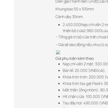
Diễn giảiThành tiền (vnđ)Cửa 
Khung bao 55 x 105mm
Cánh dày 35mm
2.400.000Nẹp chỉ viền 2
thiện bộ cửa2.960.000Lưu
– Tổng giá trị bộ cửa trên chưa 
– Giá sẽ dao động nếu như có sự 
Giá phụ kiện kèm theo
Nẹp chỉ viền 2 mặt: 300.0
Bản lề: 20.000 (VNĐ/cái).
Khóa tròn trơn: 200.000 (
Khóa tròn tay gạt Pasini: 
Mắt thần (ống nhòm): 80.
Hít chặn cửa: 100.000 (VN
Tay đẩy hơi: 490.000 (VNĐ