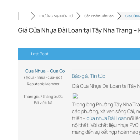
THƯƠNG MẠI ĐIỆN TỬ
Sản Phẩm Cần Bán
Giá Cửa 
Giá Cửa Nhựa Đài Loan tại Tây Nha Trang –
Last Post
Cua Nhua – Cua Go
Báo giá
,
Tin tức
(@cua-nhua-cua-go)
Reputable Member
Giá Cửa Nhựa Đài Loan tại Tây
Tham gia: 7 tháng trước
Bài viết: 141
Trong lòng Phường Tây Nha Tran
các phường, xã ven sông Cái, n
triển –
cửa nhựa Đài Loan
nổi lê
nội thất. Với chất liệu nhựa PV
mang đến sự kết hợp hoàn hảo g