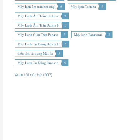
Máy lạnh âm trần nối ống
6
Máy lạnh Toshiba
6
Máy Lạnh Âm Trần LG Inve
5
Máy Lạnh Âm Trần Daikin F
5
Máy Lạnh Giấu Trần Panaso
5
Máy lạnh Panasonic
5
Máy Lạnh Tủ Đứng Daikin F
5
diện tích sử dụng Máy lạ
5
Máy Lạnh Tủ Đứng Panason
5
Xem tất cả thẻ (907)