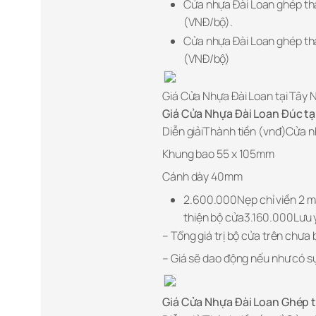
Cửa nhựa Đài Loan ghép th
(VNĐ/bộ).
Cửa nhựa Đài Loan ghép t
(VNĐ/bộ)
Giá Cửa Nhựa Đài Loan tại Tây 
Giá Cửa Nhựa Đài Loan Đúc t
Diễn giảiThành tiền (vnđ)Cửa 
Khung bao 55 x 105mm
Cánh dày 40mm
2.600.000Nẹp chỉ viền 2
thiện bộ cửa3.160.000Lưu 
– Tổng giá trị bộ cửa trên chưa 
– Giá sẽ dao động nếu như có sự 
Giá Cửa Nhựa Đài Loan Ghép 