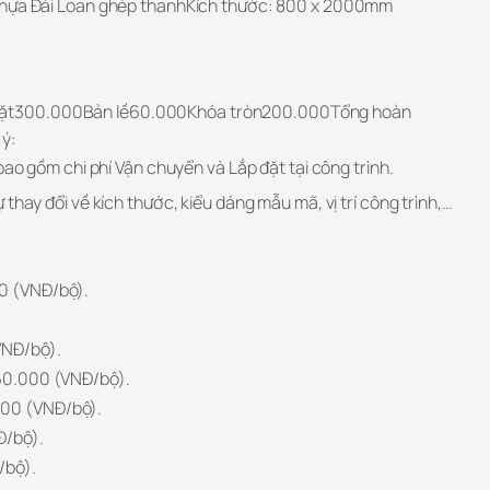
nhựa Đài Loan ghép thanhKích thước: 800 x 2000mm
 mặt300.000Bản lề60.000Khóa tròn200.000Tổng hoàn
 ý:
bao gồm chi phí Vận chuyển và Lắp đặt tại công trình.
thay đổi về kích thước, kiểu dáng mẫu mã, vị trí công trình,…
00 (VNĐ/bộ).
VNĐ/bộ).
360.000 (VNĐ/bộ).
000 (VNĐ/bộ).
Đ/bộ).
/bộ).