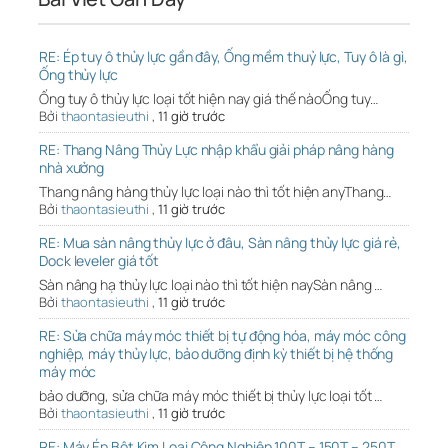
RE: Ép tuy ô thủy lực gần đây, Ống mềm thuỷ lực, Tuy ô là gì,
Ống thủy lực
Ống tuy ô thủy lực loại tốt hiện nay giá thế nàoỐng tuy…
Bởi
thaontasieuthi
,
11 giờ trước
RE: Thang Nâng Thủy Lực nhập khẩu giải pháp nâng hàng
nhà xưởng
Thang nâng hàng thủy lực loại nào thì tốt hiện anyThang…
Bởi
thaontasieuthi
,
11 giờ trước
RE: Mua sàn nâng thủy lực ở đâu, Sàn nâng thủy lực giá rẻ,
Dock leveler giá tốt
Sàn nâng hạ thủy lực loại nào thì tốt hiện naySàn nâng …
Bởi
thaontasieuthi
,
11 giờ trước
RE: Sửa chữa máy móc thiết bị tự động hóa, máy móc công
nghiệp, máy thủy lực, bảo dưỡng định kỳ thiết bị hệ thống
máy móc
bảo dưỡng, sửa chữa máy móc thiết bị thủy lực loại tốt …
Bởi
thaontasieuthi
,
11 giờ trước
RE: Máy Ép Bột Kim Loại Công Nghiệp 100T – 150T – 250T