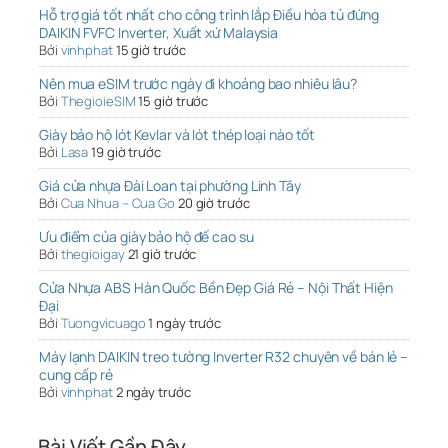
Hỗ trợ giá tốt nhất cho công trình lắp Điều hòa tủ đứng
DAIKIN FVFC Inverter, Xuất xứ Malaysia
Bởi
vinhphat
15 giờ trước
Nên mua eSIM trước ngày đi khoảng bao nhiêu lâu?
Bởi
ThegioieSIM
15 giờ trước
Giày bảo hộ lót Kevlar và lót thép loại nào tốt
Bởi
Lasa
19 giờ trước
Giá cửa nhựa Đài Loan tại phường Linh Tây
Bởi
Cua Nhua – Cua Go
20 giờ trước
Ưu điểm của giày bảo hộ đế cao su
Bởi
thegioigay
21 giờ trước
Cửa Nhựa ABS Hàn Quốc Bền Đẹp Giá Rẻ – Nội Thất Hiện
Đại
Bởi
Tuongvicuago
1 ngày trước
Máy lạnh DAIKIN treo tường Inverter R32 chuyên về bán lẻ –
cung cấp rẻ
Bởi
vinhphat
2 ngày trước
Bài Viết Gần Đây