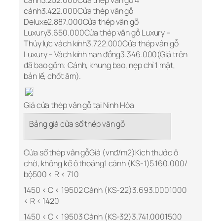
cánh3.252.000Cửa thép vân gỗ 4
cánh3.422.000Cửa thép vân gỗ
Deluxe2.887.000Cửa thép vân gỗ
Luxury3.650.000Cửa thép vân gỗ Luxury –
Thủy lực vách kính3.722.000Cửa thép vân gỗ
Luxury – Vách kính nan đồng3.346.000(Giá trên
đã bao gồm: Cánh, khung bao, nẹp chỉ 1 mặt,
bản lề, chốt âm).
Giá cửa thép vân gỗ tại Ninh Hòa
Bảng giá cửa sổ thép vân gỗ
Cửa sổ thép vân gỗGiá (vnđ/m2)Kích thước ô
chờ, không kể ô thoáng1 cánh (KS-1)5.160.000/
bộ500 < R < 710
1450 < C < 19502 Cánh (KS-22)3.693.0001000
< R < 1420
1450 < C < 19503 Cánh (KS-32)3.741.0001500