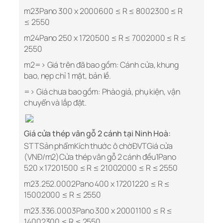
m23Pano 300 x 2000600 ≤ R ≤ 8002300 ≤ R
≤ 2550
m24Pano 250 x 1720500 ≤ R ≤ 7002000 ≤ R ≤
2550
m2=> Giá trên đã bao gồm: Cánh cửa, khung
bao, nẹp chỉ 1 mặt, bản lề.
=> Giá chưa bao gồm: Phào giả, phụ kiện, vận
chuyển và lắp đặt.
Giá cửa thép vân gỗ 2 cánh tại Ninh Hoà:
STTSản phẩmKích thước ô chờĐVTGiá cửa
(VNĐ/m2)Cửa thép vân gỗ 2 cánh đều1Pano
520 x 17201500 ≤ R ≤ 21002000 ≤ R ≤ 2550
m23.252.0002Pano 400 x 17201220 ≤ R ≤
15002000 ≤ R ≤ 2550
m23.336.0003Pano 300 x 20001100 ≤ R ≤
14002300 ≤ R ≤ 2550