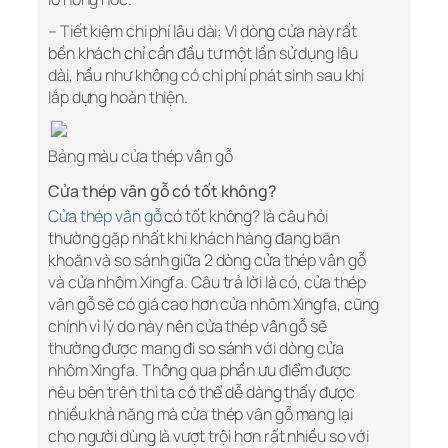
– Tiết kiệm chi phí lâu dài: Vì dòng cửa này rất
bền khách chỉ cần đầu tư một lần sử dụng lâu
dài, hầu như không có chi phí phát sinh sau khi
lắp dựng hoàn thiện.
Bảng màu cửa thép vân gỗ
Cửa thép vân gỗ có tốt không?
Cửa thép vân gỗ
có tốt không? là câu hỏi
thường gặp nhất khi khách hàng đang băn
khoăn và so sánh giữa 2 dòng cửa thép vân gỗ
và cửa nhôm Xingfa. Câu trả lời là có, cửa thép
vân gỗ sẽ có giá cao hơn cửa nhôm Xingfa, cũng
chính vì lý do này nên cửa thép vân gỗ sẽ
thường được mang đi so sánh với dòng cửa
nhôm Xingfa. Thông qua phần ưu điểm được
nêu bên trên thì ta có thể dễ dàng thấy được
nhiều khả năng mà cửa thép vân gỗ mang lại
cho người dùng là vượt trội hơn rất nhiều so với