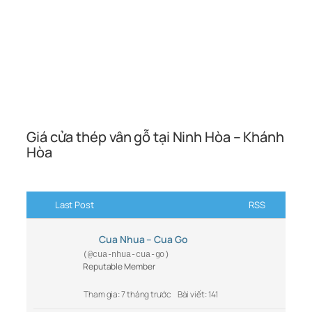
Giá cửa thép vân gỗ tại Ninh Hòa – Khánh
Hòa
Last Post
RSS
Cua Nhua – Cua Go
(@cua-nhua-cua-go)
Reputable Member
Tham gia: 7 tháng trước
Bài viết: 141