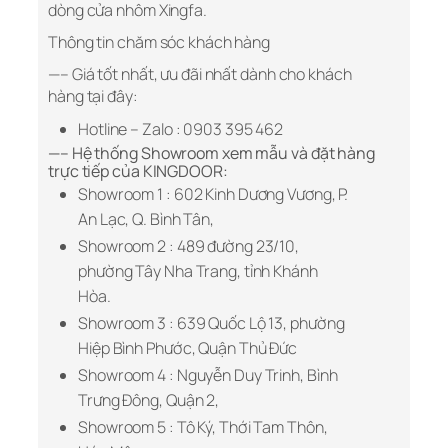
dòng cửa nhôm Xingfa.
Thông tin chăm sóc khách hàng
—– Giá tốt nhất, ưu đãi nhất dành cho khách
hàng tại đây:
Hotline – Zalo : 0903 395 462
—– Hệ thống Showroom xem mẫu và đặt hàng
trực tiếp của KINGDOOR:
Showroom 1 : 602 Kinh Dương Vương, P.
An Lạc, Q. Bình Tân,
Showroom 2 : 489 đường 23/10,
phường Tây Nha Trang, tỉnh Khánh
Hòa.
Showroom 3 : 639 Quốc Lộ 13, phường
Hiệp Bình Phước, Quận Thủ Đức
Showroom 4 : Nguyễn Duy Trinh, Bình
Trưng Đông, Quận 2,
Showroom 5 : Tô Ký, Thới Tam Thôn,