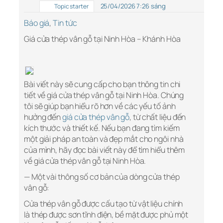
25/04/2026 7:26 sáng
Topic starter
Báo giá
,
Tin tức
Giá cửa thép vân gỗ tại Ninh Hòa – Khánh Hòa
Bài viết này sẽ cung cấp cho bạn thông tin chi
tiết về giá cửa thép vân gỗ tại Ninh Hòa. Chúng
tôi sẽ giúp bạn hiểu rõ hơn về các yếu tố ảnh
hưởng đến
giá cửa thép vân gỗ
,
từ chất liệu đến
kích thước và thiết kế. Nếu bạn đang tìm kiếm
một giải pháp an toàn và đẹp mắt cho ngôi nhà
của mình, hãy đọc bài viết này để tìm hiểu thêm
về giá cửa thép vân gỗ tại Ninh Hòa.
— Một vài thông số cơ bản của dòng cửa thép
vân gỗ:
Cửa thép vân gỗ được cấu tạo từ vật liệu chính
là thép được sơn tĩnh điện, bề mặt được phủ một