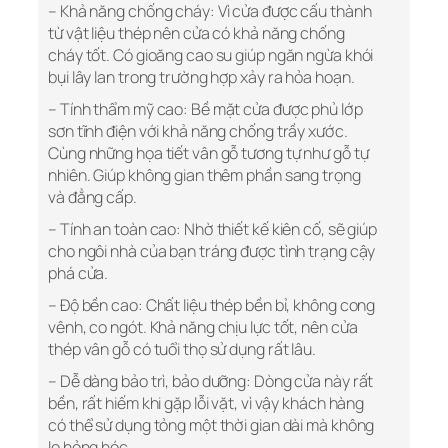
– Khả năng chống cháy: Vì cửa được cấu thành
từ vật liệu thép nên cửa có khả năng chống
cháy tốt. Có gioăng cao su giúp ngăn ngừa khói
bụi lây lan trong trường hợp xảy ra hỏa hoạn.
– Tính thẩm mỹ cao: Bề mặt cửa được phủ lớp
sơn tĩnh điện với khả năng chống trầy xước.
Cùng những họa tiết vân gỗ tương tự như gỗ tự
nhiên. Giúp không gian thêm phần sang trọng
và đẳng cấp.
– Tính an toàn cao: Nhờ thiết kế kiên cố, sẽ giúp
cho ngôi nhà của bạn tráng được tình trạng cậy
phá cửa.
– Độ bền cao: Chất liệu thép bền bỉ, không cong
vênh, co ngót. Khả năng chịu lực tốt, nên cửa
thép vân gỗ có tuổi thọ sử dụng rất lâu.
– Dễ dàng bảo trì, bảo dưỡng: Dòng cửa này rất
bền, rất hiếm khi gặp lỗi vặt, vì vậy khách hàng
có thể sử dụng tỏng một thời gian dài mà không
lo hỏng hóc.