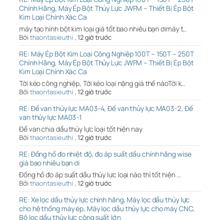
Chính Hãng, Máy Ép Bột Thủy Lực JWFM – Thiết Bị Ép Bột
Kim Loại Chính Xác Ca
máy tạo hình bột kim loại giá tốt bao nhiêu bạn ơimáy t…
Bởi
thaontasieuthi
,
12 giờ trước
RE: Máy Ép Bột Kim Loại Công Nghiệp 100T – 150T – 250T
Chính Hãng, Máy Ép Bột Thủy Lực JWFM – Thiết Bị Ép Bột
Kim Loại Chính Xác Ca
Tời kéo công nghiệp, Tới kéo loại nặng giá thế nàoTời k…
Bởi
thaontasieuthi
,
12 giờ trước
RE: Đế van thủy lực MA03-4, Đế van thủy lực MA03-2, Đế
van thủy lực MA03-1
Đế van chia dầu thủy lực loại tốt hiện nay
Bởi
thaontasieuthi
,
12 giờ trước
RE: Đồng hồ đo nhiệt độ, đo áp suất dầu chính hãng wise
giá bao nhiêu bạn ơi
Đồng hồ đo áp suất dầu thủy lực loại nào thì tốt hiện …
Bởi
thaontasieuthi
,
12 giờ trước
RE: Xe lọc dầu thủy lực chính hãng, Máy lọc dầu thủy lực
cho hệ thống máy ép, Máy lọc dầu thủy lực cho máy CNC,
Bộ lọc dầu thủy lực công suất lớn