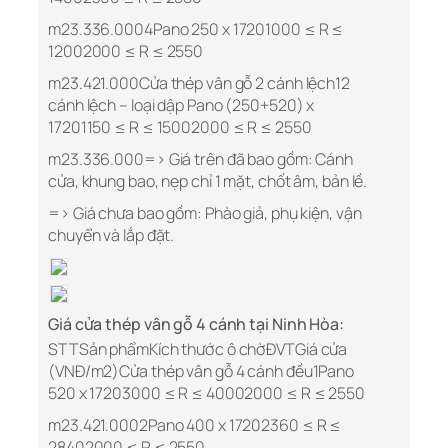
m23.336.0004Pano 250 x 17201000 ≤ R ≤
12002000 ≤ R ≤ 2550
m23.421.000Cửa thép vân gỗ 2 cánh lệch12
cánh lệch – loại dập Pano (250+520) x
17201150 ≤ R ≤ 15002000 ≤ R ≤ 2550
m23.336.000=> Giá trên đã bao gồm: Cánh
cửa, khung bao, nẹp chỉ 1 mặt, chốt âm, bản lề.
=> Giá chưa bao gồm: Phào giả, phụ kiện, vận
chuyển và lắp đặt.
Giá cửa thép vân gỗ 4 cánh tại Ninh Hòa:
STTSản phẩmKích thước ô chờĐVTGiá cửa
(VNĐ/m2)Cửa thép vân gỗ 4 cánh đều1Pano
520 x 17203000 ≤ R ≤ 40002000 ≤ R ≤ 2550
m23.421.0002Pano 400 x 17202360 ≤ R ≤
28402000 ≤ R ≤ 2550