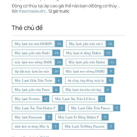
Động cơ thủy lực áp cao giá thế nào bạn ơiĐộng cơ thủy …
Bởi
thaontasieuthi
,
12 giờ trước
Thẻ chủ đề
Máy lạnh âm trần DAIKIN
24
Máy lạnh giấu trần nối ố
18
Máy lạnh giấu trần Daiki
18
Máy lạnh tủ đứng Daikin
15
máy lạnh treo tường DAIK
14
Máy lạnh giấu trần Daikin
11
lắp đặt máy lạnh âm trần
10
Máy lạnh treo tường DAIKI
9
Máy Lạnh Giấu Trần Toshi
8
thi công ống đồng máy lạ
8
Máy lạnh giấu trần Panas
6
Máy lạnh âm trần nối ống
6
Máy lạnh Toshiba
6
Máy Lạnh Âm Trần LG Inve
5
Máy Lạnh Âm Trần Daikin F
5
Máy Lạnh Giấu Trần Panaso
5
Máy lạnh Panasonic
5
Máy Lạnh Tủ Đứng Daikin F
5
diện tích sử dụng Máy lạ
5
Máy Lạnh Tủ Đứng Panason
5