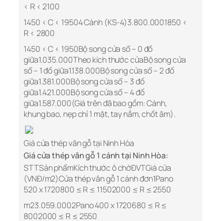
< R < 2100
1450 < C < 19504 Cánh (KS-4)3.800.0001850 <
R < 2800
1450 < C < 1950Bộ song cửa sổ – 0 đố
giữa1.035.000Theo kích thước cửaBộ song cửa
sổ – 1 đố giữa1.138.000Bộ song cửa sổ – 2 đố
giữa1.381.000Bộ song cửa sổ – 3 đố
giữa1.421.000Bộ song cửa sổ – 4 đố
giữa1.587.000(Giá trên đã bao gồm: Cánh,
khung bao, nẹp chỉ 1 mặt, tay nắm, chốt âm).
Giá cửa thép vân gỗ tại Ninh Hòa
Giá cửa thép vân gỗ 1 cánh tại Ninh Hòa:
STTSản phẩmKích thước ô chờĐVTGiá cửa
(VNĐ/m2)Cửa thép vân gỗ 1 cánh đơn1Pano
520 x 1720800 ≤ R ≤ 11502000 ≤ R ≤ 2550
m23.059.0002Pano 400 x 1720680 ≤ R ≤
8002000 ≤ R ≤ 2550