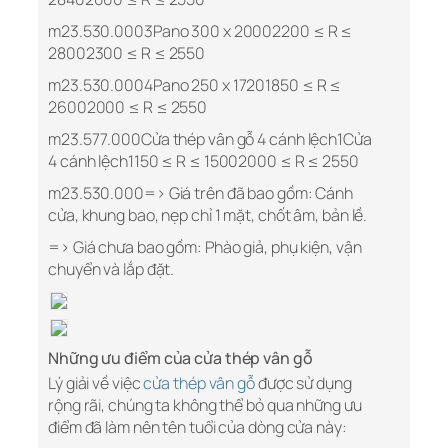
m23.530.0003Pano 300 x 20002200 ≤ R ≤
28002300 ≤ R ≤ 2550
m23.530.0004Pano 250 x 17201850 ≤ R ≤
26002000 ≤ R ≤ 2550
m23.577.000Cửa thép vân gỗ 4 cánh lệch1Cửa
4 cánh lệch1150 ≤ R ≤ 15002000 ≤ R ≤ 2550
m23.530.000=> Giá trên đã bao gồm: Cánh
cửa, khung bao, nẹp chỉ 1 mặt, chốt âm, bản lề.
=> Giá chưa bao gồm: Phào giả, phụ kiện, vận
chuyển và lắp đặt.
Những ưu điểm của cửa thép vân gỗ
Lý giải về việc
cửa thép vân gỗ
được sử dụng
rộng rãi, chúng ta không thể bỏ qua những ưu
điểm đã làm nên tên tuổi của dòng cửa này: