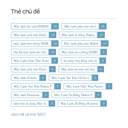
Thẻ chủ đề
Máy lạnh âm trần DAIKIN
24
Máy lạnh giấu trần nối ố
18
Máy lạnh giấu trần Daiki
18
Máy lạnh tủ đứng Daikin
15
máy lạnh treo tường DAIK
14
Máy lạnh giấu trần Daikin
11
lắp đặt máy lạnh âm trần
10
Máy lạnh treo tường DAIKI
9
Máy Lạnh Giấu Trần Toshi
8
thi công ống đồng máy lạ
8
Máy lạnh giấu trần Panas
6
Máy lạnh âm trần nối ống
6
Máy lạnh Toshiba
6
Máy Lạnh Âm Trần LG Inve
5
Máy Lạnh Âm Trần Daikin F
5
Máy Lạnh Giấu Trần Panaso
5
Máy lạnh Panasonic
5
Máy Lạnh Tủ Đứng Daikin F
5
diện tích sử dụng Máy lạ
5
Máy Lạnh Tủ Đứng Panason
5
Xem tất cả thẻ (907)