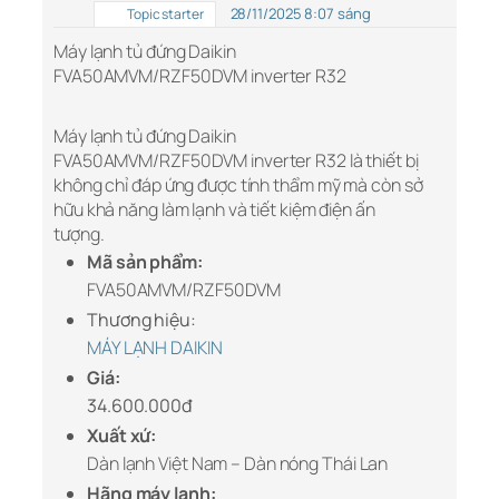
28/11/2025 8:07 sáng
Topic starter
Máy lạnh tủ đứng Daikin
FVA50AMVM/RZF50DVM inverter R32
Máy lạnh tủ đứng Daikin
FVA50AMVM/RZF50DVM inverter R32 là thiết bị
không chỉ đáp ứng được tính thẩm mỹ mà còn sở
hữu khả năng làm lạnh và tiết kiệm điện ấn
tượng.
Mã sản phẩm:
FVA50AMVM/RZF50DVM
Thương hiệu:
MÁY LẠNH DAIKIN
Giá:
34.600.000đ
Xuất xứ:
Dàn lạnh Việt Nam – Dàn nóng Thái Lan
Hãng máy lạnh: