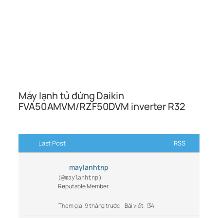
Máy lạnh tủ đứng Daikin
FVA50AMVM/RZF50DVM inverter R32
Last Post
RSS
maylanhtnp
(@maylanhtnp)
Reputable Member
Tham gia: 9 tháng trước
Bài viết: 134