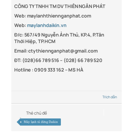
CÔNG TY TNHH TM DV THIÊN NGÂN PHÁT
Web: maylanhthiennganphat.com
Web:
maylanhdaikin.vn
Đ/c: 567/49 Nguyễn Ảnh Thủ, KP.4, P.Tân
Thới Hiệp, TP.HCM
Email: ctythiennganphat@gmail.com
ĐT: (028)66 789 516 – (028) 66 789 520
Hotline : 0909 333 162 – MS HÀ
Trích dẫn
Thẻ chủ đề
Máy lạnh tủ đứng Daikin