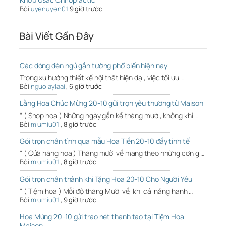
Bởi
uyenuyen01
9 giờ trước
Bài Viết Gần Đây
Các dòng đèn ngủ gắn tường phổ biến hiện nay
Trong xu hướng thiết kế nội thất hiện đại, việc tối ưu …
Bởi
nguoiaylaai
,
6 giờ trước
Lẵng Hoa Chúc Mừng 20-10 gửi trọn yêu thương từ Maison
" ( Shop hoa ) Những ngày gần kề tháng mười, không khí …
Bởi
miumiu01
,
8 giờ trước
Gói trọn chân tình qua mẫu Hoa Tiền 20-10 đầy tinh tế
" ( Cửa hàng hoa ) Tháng mười về mang theo những cơn gi…
Bởi
miumiu01
,
8 giờ trước
Gói trọn chân thành khi Tặng Hoa 20-10 Cho Người Yêu
" ( Tiệm hoa ) Mỗi độ tháng Mười về, khi cái nắng hanh …
Bởi
miumiu01
,
9 giờ trước
Hoa Mừng 20-10 gửi trao nét thanh tao tại Tiệm Hoa
Maison