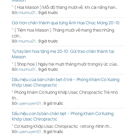
" ( Hoa Maison ) Mỗi độ tháng mười về, khi cái nắng han…
Bởi
miumiu01
,
9 giờ trước
Gói trọn chân thành qua từng Ảnh Hoa Chúc Mừng 20-10
" ( Tiệm hoa Maison ) Tháng mười về mang theo những
cơn…
Bởi
miumiu01
,
9 giờ trước
Tự tay làm hoa tặng mẹ 20-10: Gửi trao chân thành tại
Maison
" ( Shop hoa ) Ngày hai mươi tháng mười trong ký ức của…
Bởi
miumiu01
,
9 giờ trước
Dấu hiệu của bàn chân bẹt ở trẻ – Phòng Khám Cơ Xương
Khớp Usac Chiropractic
" Phòng Khám Cơ Xương Khớp Usac Chiropractic Trẻ nhỏ
th…
Bởi
uyenuyen01
,
9 giờ trước
Dấu hiệu con bị bàn chân bẹt – Phòng Khám Cơ Xương
Khớp Usac Chiropractic
" Cơ Xương Khớp Usac Chiropractic <strong>Nhìn th…
Bởi
uyenuyen01
,
9 giờ trước