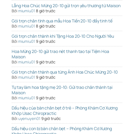
Lẵng Hoa Chúc Mừng 20-10 gửi trọn yêu thương từ Maison
Bởi
miumiu01
8 giờ trước
Gói trọn chân tình qua mẫu Hoa Tiền 20-10 đầy tinh tế
Bởi
miumiu01
8 giờ trước
Gói trọn chân thành khi Tặng Hoa 20-10 Cho Người Yêu
Bởi
miumiu01
9 giờ trước
Hoa Mừng 20-10 gửi trao nét thanh tao tại Tiệm Hoa
Maison
Bởi
miumiu01
9 giờ trước
Gói trọn chân thành qua từng Ảnh Hoa Chúc Mừng 20-10
Bởi
miumiu01
9 giờ trước
Tự tay làm hoa tặng mẹ 20-10: Gửi trao chân thành tại
Maison
Bởi
miumiu01
9 giờ trước
Dấu hiệu của bàn chân bẹt ở trẻ – Phòng Khám Cơ Xương
Khớp Usac Chiropractic
Bởi
uyenuyen01
9 giờ trước
Dấu hiệu con bị bàn chân bẹt – Phòng Khám Cơ Xương
Khớp Usac Chiropractic