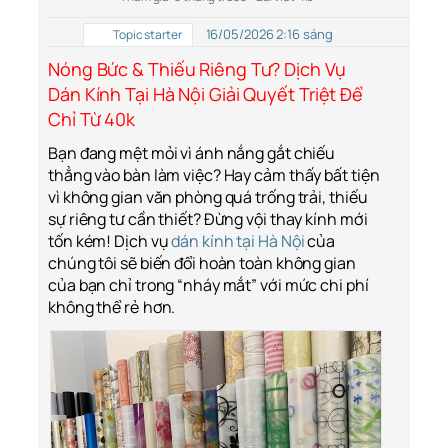
16/05/2026 2:16 sáng
Topic starter
Nóng Bức & Thiếu Riêng Tư? Dịch Vụ
Dán Kính Tại Hà Nội Giải Quyết Triệt Để
Chỉ Từ 40k
Bạn đang mệt mỏi vì ánh nắng gắt chiếu
thẳng vào bàn làm việc? Hay cảm thấy bất tiện
vì không gian văn phòng quá trống trải, thiếu
sự riêng tư cần thiết? Đừng vội thay kính mới
tốn kém! Dịch vụ
dán kính tại Hà Nội
của
chúng tôi sẽ biến đổi hoàn toàn không gian
của bạn chỉ trong “nháy mắt” với mức chi phí
không thể rẻ hơn.