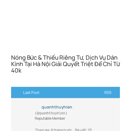
Nóng Bức & Thiếu Riêng Tư, Dịch Vụ Dán
Kính Tại Hà Nội Giải Quyết Triệt Để Chỉ Từ
40k
Last Post
RSS
quanhthuyhien
(@quanhthuyhien)
Reputable Member
Tham gia: 8 tháng trước
Bài viết: 113