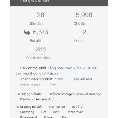
Thống kê diễn đàn
28
5,998
Diễn đàn
Chủ đề
6,373
2
Bài viết
Online
283
Các thành viên
Bài viết mới nhất:
Lẵng Hoa Chúc Mừng 20-10 gửi
trọn yêu thương từ Maison
Thành viên mới nhất:
77rtio1
Bài viết mới
Bài chưa đọc
Thẻ
Biểu tượng diễn đàn:
Diễn đàn không chứa bài viết chưa đọc
Diễn đàn có bài chưa đọc
Biểu tượng bài viết:
Not Replied
Đã trả lời
Hoạt động
Hot
Dính
Unapproved
Đã giải quyết
Riêng tư
Đóng