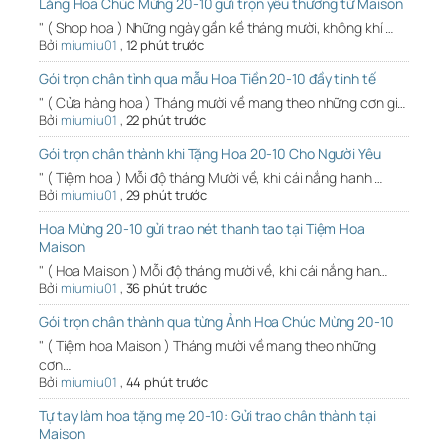
Lẵng Hoa Chúc Mừng 20-10 gửi trọn yêu thương từ Maison
" ( Shop hoa ) Những ngày gần kề tháng mười, không khí …
Bởi
miumiu01
,
12 phút trước
Gói trọn chân tình qua mẫu Hoa Tiền 20-10 đầy tinh tế
" ( Cửa hàng hoa ) Tháng mười về mang theo những cơn gi…
Bởi
miumiu01
,
22 phút trước
Gói trọn chân thành khi Tặng Hoa 20-10 Cho Người Yêu
" ( Tiệm hoa ) Mỗi độ tháng Mười về, khi cái nắng hanh …
Bởi
miumiu01
,
29 phút trước
Hoa Mừng 20-10 gửi trao nét thanh tao tại Tiệm Hoa
Maison
" ( Hoa Maison ) Mỗi độ tháng mười về, khi cái nắng han…
Bởi
miumiu01
,
36 phút trước
Gói trọn chân thành qua từng Ảnh Hoa Chúc Mừng 20-10
" ( Tiệm hoa Maison ) Tháng mười về mang theo những
cơn…
Bởi
miumiu01
,
44 phút trước
Tự tay làm hoa tặng mẹ 20-10: Gửi trao chân thành tại
Maison