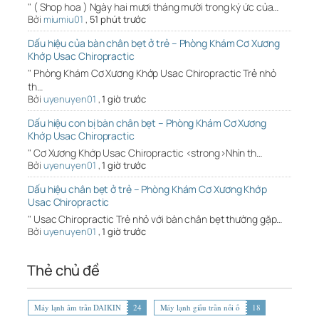
" ( Shop hoa ) Ngày hai mươi tháng mười trong ký ức của…
Bởi
miumiu01
,
51 phút trước
Dấu hiệu của bàn chân bẹt ở trẻ – Phòng Khám Cơ Xương
Khớp Usac Chiropractic
" Phòng Khám Cơ Xương Khớp Usac Chiropractic Trẻ nhỏ
th…
Bởi
uyenuyen01
,
1 giờ trước
Dấu hiệu con bị bàn chân bẹt – Phòng Khám Cơ Xương
Khớp Usac Chiropractic
" Cơ Xương Khớp Usac Chiropractic <strong>Nhìn th…
Bởi
uyenuyen01
,
1 giờ trước
Dấu hiệu chân bẹt ở trẻ – Phòng Khám Cơ Xương Khớp
Usac Chiropractic
" Usac Chiropractic Trẻ nhỏ với bàn chân bẹt thường gặp…
Bởi
uyenuyen01
,
1 giờ trước
Thẻ chủ đề
Máy lạnh âm trần DAIKIN
24
Máy lạnh giấu trần nối ố
18