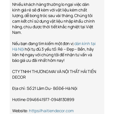
Nhiều khách hàng thường lo ngại việc dán
kính giá rẻ sẽ đi kèm với vật liệu kém chất
lượng, dễ bong tróc sau vài tháng. Chúng tôi
cam kết chỉ sử dụng vật liệu nhập khẩu chính
hãng, chịu được thời tiết khắc nghiệt tại Việt
Nam.
Nếu bạn đang tìm kiếm một đơn vị
dán kính tại
Hà Nội
hội tụ đủ 3 yếu tố: Rẻ – Đẹp – Bền, hãy
liên hệ ngay với chúng tôi để nhận tư vấn và
báo giá ưu đãi nhất hôm nay!
CTY TNHH THƯƠNG MAI VÀ NỘI THẤT HẢI TIẾN
DECOR
Địa chỉ: Số 21 Lâm Du- Bồ Đề-Hà Nội
Hotline:0946641977-0948130899
Website:
https//haitiendecor.com