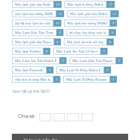
Máy lạnh giấu trần Daiki
18
Máy lạnh tủ đứng Daikin
15
máy lạnh treo tường DAIK
14
Máy lạnh giấu trần Daikin
11
lắp đặt máy lạnh âm trần
10
Máy lạnh treo tường DAIKI
9
Máy Lạnh Giấu Trần Toshi
8
thi công ống đồng máy lạ
8
Máy lạnh giấu trần Panas
6
Máy lạnh âm trần nối ống
6
Máy lạnh Toshiba
6
Máy Lạnh Âm Trần LG Inve
5
Máy Lạnh Âm Trần Daikin F
5
Máy Lạnh Giấu Trần Panaso
5
Máy lạnh Panasonic
5
Máy Lạnh Tủ Đứng Daikin F
5
diện tích sử dụng Máy lạ
5
Máy Lạnh Tủ Đứng Panason
5
Xem tất cả thẻ (907)
Chia sẻ: