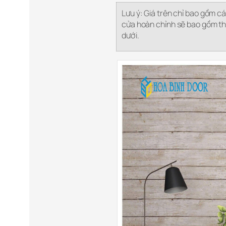
Lưu ý: Giá trên chỉ bao gồm c
cửa hoàn chỉnh sẽ bao gồm thê
dưới.