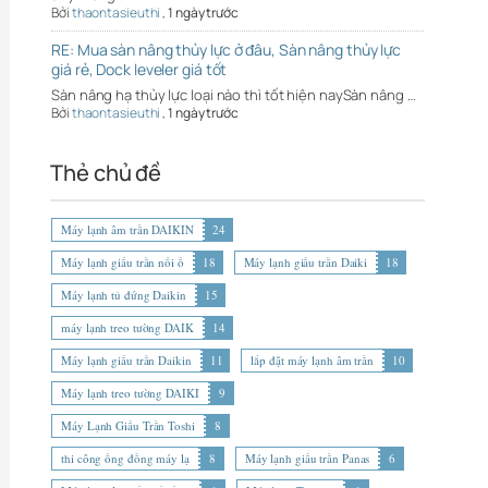
Bởi
thaontasieuthi
,
1 ngày trước
RE: Mua sàn nâng thủy lực ở đâu, Sàn nâng thủy lực
giá rẻ, Dock leveler giá tốt
Sàn nâng hạ thủy lực loại nào thì tốt hiện naySàn nâng …
Bởi
thaontasieuthi
,
1 ngày trước
Thẻ chủ đề
Máy lạnh âm trần DAIKIN
24
Máy lạnh giấu trần nối ố
18
Máy lạnh giấu trần Daiki
18
Máy lạnh tủ đứng Daikin
15
máy lạnh treo tường DAIK
14
Máy lạnh giấu trần Daikin
11
lắp đặt máy lạnh âm trần
10
Máy lạnh treo tường DAIKI
9
Máy Lạnh Giấu Trần Toshi
8
thi công ống đồng máy lạ
8
Máy lạnh giấu trần Panas
6