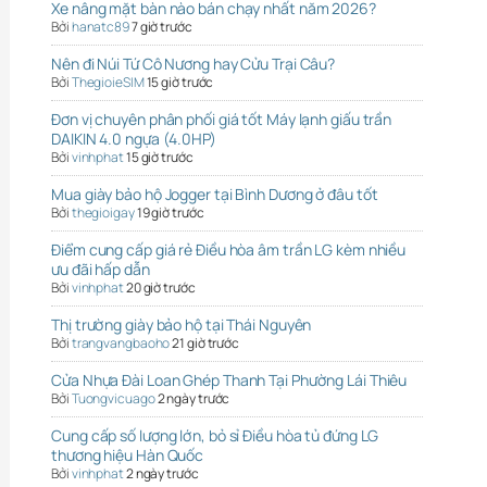
Xe nâng mặt bàn nào bán chạy nhất năm 2026?
Bởi
hanatc89
7 giờ trước
Nên đi Núi Tứ Cô Nương hay Cửu Trại Câu?
Bởi
ThegioieSIM
15 giờ trước
Đơn vị chuyên phân phối giá tốt Máy lạnh giấu trần
DAIKIN 4.0 ngựa (4.0HP)
Bởi
vinhphat
15 giờ trước
Mua giày bảo hộ Jogger tại Bình Dương ở đâu tốt
Bởi
thegioigay
19 giờ trước
Điểm cung cấp giá rẻ Điều hòa âm trần LG kèm nhiều
ưu đãi hấp dẫn
Bởi
vinhphat
20 giờ trước
Thị trường giày bảo hộ tại Thái Nguyên
Bởi
trangvangbaoho
21 giờ trước
Cửa Nhựa Đài Loan Ghép Thanh Tại Phường Lái Thiêu
Bởi
Tuongvicuago
2 ngày trước
Cung cấp số lượng lớn, bỏ sỉ Điều hòa tủ đứng LG
thương hiệu Hàn Quốc
Bởi
vinhphat
2 ngày trước