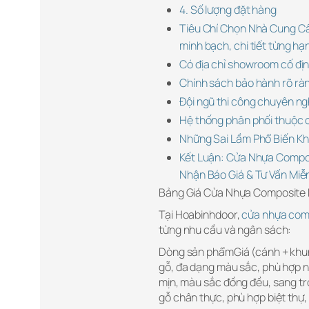
4. Số lượng đặt hàng
Tiêu Chí Chọn Nhà Cung C
minh bạch, chi tiết từng h
Có địa chỉ showroom cố đị
Chính sách bảo hành rõ rà
Đội ngũ thi công chuyên ng
Hệ thống phân phối thuộc c
Những Sai Lầm Phổ Biến K
Kết Luận: Cửa Nhựa Compos
Nhận Báo Giá & Tư Vấn Miễn
Bảng Giá Cửa Nhựa Composite 
Tại Hoabinhdoor,
cửa nhựa comp
từng nhu cầu và ngân sách:
Dòng sản phẩmGiá (cánh + khu
gỗ, đa dạng màu sắc, phù hợp
mịn, màu sắc đồng đều, sang t
gỗ chân thực, phù hợp biệt thự