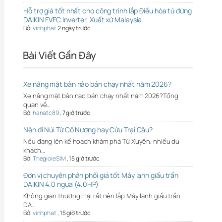
Hỗ trợ giá tốt nhất cho công trình lắp Điều hòa tủ đứng
DAIKIN FVFC Inverter, Xuất xứ Malaysia
Bởi
vinhphat
2 ngày trước
Bài Viết Gần Đây
Xe nâng mặt bàn nào bán chạy nhất năm 2026?
Xe nâng mặt bàn nào bán chạy nhất năm 2026?Tổng
quan về…
Bởi
hanatc89
,
7 giờ trước
Nên đi Núi Tứ Cô Nương hay Cửu Trại Câu?
Nếu đang lên kế hoạch khám phá Tứ Xuyên, nhiều du
khách…
Bởi
ThegioieSIM
,
15 giờ trước
Đơn vị chuyên phân phối giá tốt Máy lạnh giấu trần
DAIKIN 4.0 ngựa (4.0HP)
Không gian thương mại rất nên lắp Máy lạnh giấu trần
DA…
Bởi
vinhphat
,
15 giờ trước