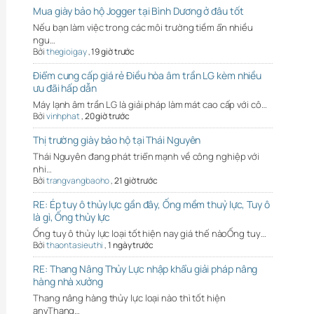
Mua giày bảo hộ Jogger tại Bình Dương ở đâu tốt
Nếu bạn làm việc trong các môi trường tiềm ẩn nhiều
ngu…
Bởi
thegioigay
,
19 giờ trước
Điểm cung cấp giá rẻ Điều hòa âm trần LG kèm nhiều
ưu đãi hấp dẫn
Máy lạnh âm trần LG là giải pháp làm mát cao cấp với cô…
Bởi
vinhphat
,
20 giờ trước
Thị trường giày bảo hộ tại Thái Nguyên
Thái Nguyên đang phát triển mạnh về công nghiệp với
nhi…
Bởi
trangvangbaoho
,
21 giờ trước
RE: Ép tuy ô thủy lực gần đây, Ống mềm thuỷ lực, Tuy ô
là gì, Ống thủy lực
Ống tuy ô thủy lực loại tốt hiện nay giá thế nàoỐng tuy…
Bởi
thaontasieuthi
,
1 ngày trước
RE: Thang Nâng Thủy Lực nhập khẩu giải pháp nâng
hàng nhà xưởng
Thang nâng hàng thủy lực loại nào thì tốt hiện
anyThang…