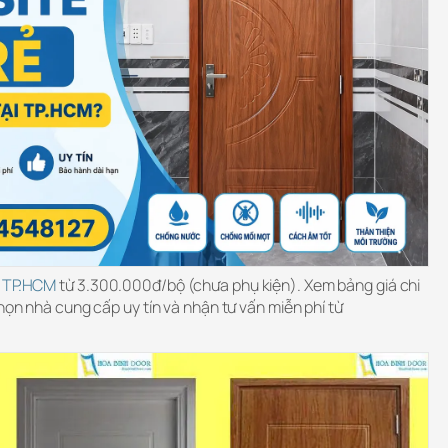
i TP.HCM
từ 3.300.000đ/bộ (chưa phụ kiện). Xem bảng giá chi
chọn nhà cung cấp uy tín và nhận tư vấn miễn phí từ