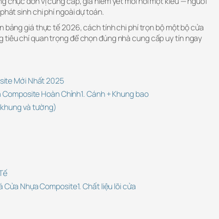
g chục đơn vị cung cấp, giá niêm yết mỗi nơi một kiểu — người
phát sinh chi phí ngoài dự toán.
n bảng giá thực tế 2026, cách tính chi phí trọn bộ một bộ cửa
 tiêu chí quan trọng để chọn đúng nhà cung cấp uy tín ngay
ite Mới Nhất 2025
a Composite Hoàn Chỉnh
1. Cánh + Khung bao
a khung và tường)
 Tế
iá Cửa Nhựa Composite
1. Chất liệu lõi cửa