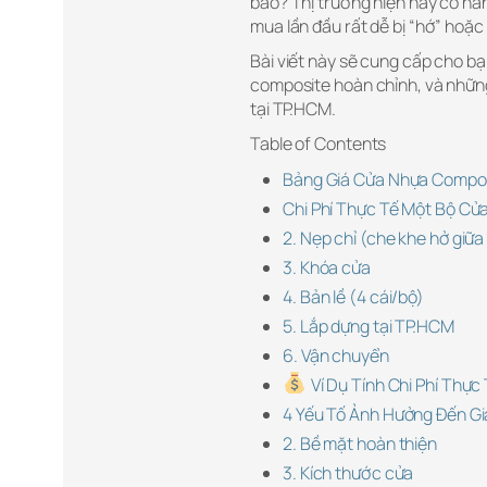
bảo? Thị trường hiện nay có hàn
mua lần đầu rất dễ bị “hớ” hoặc 
Bài viết này sẽ cung cấp cho bạ
composite hoàn chỉnh, và những
tại TP.HCM.
Table of Contents
Bảng Giá Cửa Nhựa Compos
Chi Phí Thực Tế Một Bộ Cử
2. Nẹp chỉ (che khe hở giữ
3. Khóa cửa
4. Bản lề (4 cái/bộ)
5. Lắp dựng tại TP.HCM
6. Vận chuyển
Ví Dụ Tính Chi Phí Thực
4 Yếu Tố Ảnh Hưởng Đến G
2. Bề mặt hoàn thiện
3. Kích thước cửa