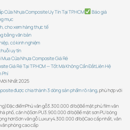
ấp Cửa Nhựa Composite Uy Tín Tại TP.HCM
Báo giá
ạng mục
nh, cho xem hàng thực tế
ng bằng văn bản
hiệp, có kinh nghiệm
huỗi uy tín
hi Mua Cửa Nhựa Composite Giá Rẻ
ite Giá Rẻ Tại TP.HCM — Tốt Mà Không Cần Đắt
Liên Hệ
 Phí
Mới Nhất 2025
osite được chia thành 3 dòng sản phẩm rõ ràng
, phù hợp với
ng)Đặc điểmPhủ vân gỗ3.300.000 đ/bộBề mặt phủ film vân
 nhà phố, căn hộSơn PU3.900.000 đ/bộBề mặt sơn PU bóng
rọng hơnSơn vân gỗ Luxury4.300.000 đ/bộCao cấp nhất, vân
, văn phòng cao cấp