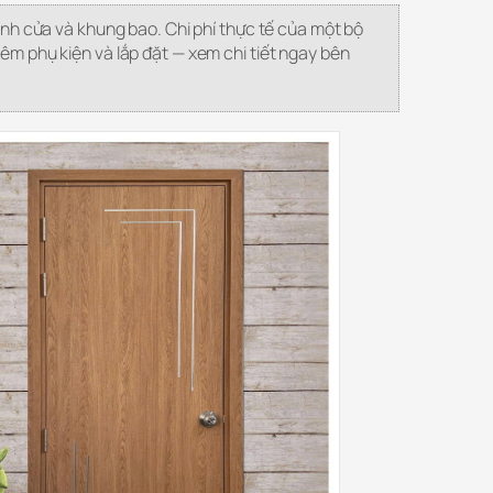
ánh cửa và khung bao. Chi phí thực tế của một bộ
m phụ kiện và lắp đặt — xem chi tiết ngay bên