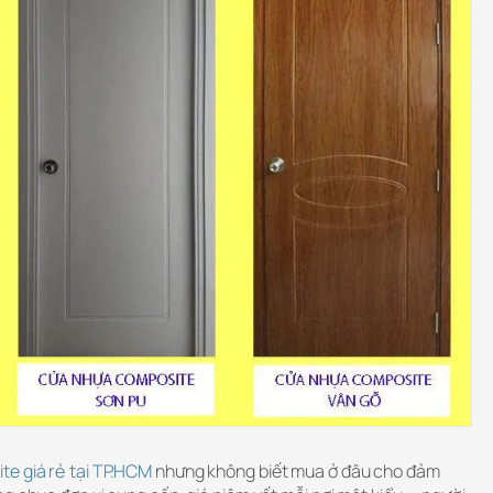
e giá rẻ tại TP.HCM
nhưng không biết mua ở đâu cho đảm