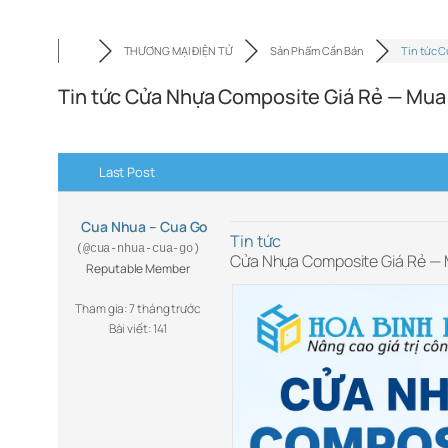
THƯƠNG MẠI ĐIỆN TỬ
Sản Phẩm Cần Bán
Tin tức 
Tin tức Cửa Nhựa Composite Giá Rẻ — Mua
Last Post
Cua Nhua – Cua Go
Tin tức
(@cua-nhua-cua-go)
Cửa Nhựa Composite Giá Rẻ — 
Reputable Member
Tham gia: 7 tháng trước
Bài viết: 141