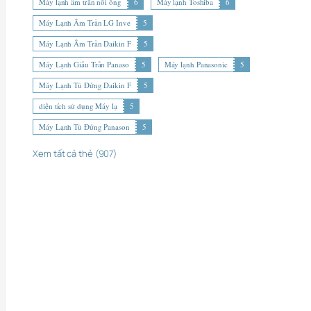
Máy lạnh âm trần nối ống
6
Máy lạnh Toshiba
6
Máy Lạnh Âm Trần LG Inve
5
Máy Lạnh Âm Trần Daikin F
5
Máy Lạnh Giấu Trần Panaso
5
Máy lạnh Panasonic
5
Máy Lạnh Tủ Đứng Daikin F
5
diện tích sử dụng Máy lạ
5
Máy Lạnh Tủ Đứng Panason
5
Xem tất cả thẻ (907)