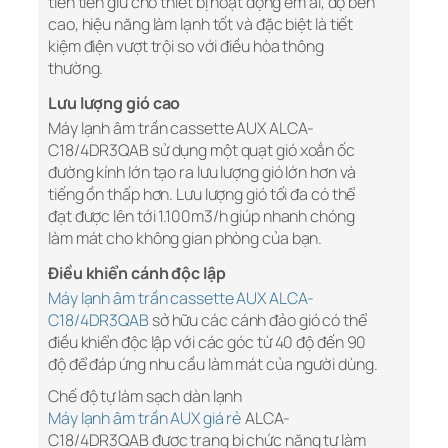
tiên tiến giữ cho thiết bị hoạt động êm ái, độ bền
cao, hiệu năng làm lạnh tốt và đặc biệt là tiết
kiệm điện vượt trội so với điều hòa thông
thường.
Lưu lượng gió cao
Máy lạnh âm trần cassette AUX ALCA-
C18/4DR3QAB sử dụng một quạt gió xoắn ốc
đường kính lớn tạo ra lưu lượng gió lớn hơn và
tiếng ồn thấp hơn. Lưu lượng gió tối đa có thể
đạt được lên tới 1.100m3/h giúp nhanh chóng
làm mát cho không gian phòng của bạn.
Điều khiển cánh độc lập
Máy lạnh âm trần cassette AUX ALCA-
C18/4DR3QAB
sở hữu các cánh đảo gió có thể
điều khiển độc lập với các góc từ 40 độ đến 90
độ để đáp ứng nhu cầu làm mát của người dùng.
Chế độ tự làm sạch dàn lạnh
Máy lạnh âm trần AUX giá rẻ
ALCA-
C18/4DR3QAB được trang bị chức năng tự làm