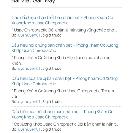
Bài Viết Gần Đây
Các dấu hiệu nhận biết bàn chân bẹt – Phòng Khám Cơ
Xương Khớp Usac Chiropractic
" Usac Chiropractic Đôi chân là nền tảng vững chắc cho …
Bởi
uyenuyen01
,
3 giờ trước
Dấu hiệu hội chứng bàn chân bẹt – Phòng Khám Cơ Xương
Khớp Usac Chiropractic
" Phòng Khám Cơ Xương Khớp Hiện tượng bàn chân bẹt
khôn…
Bởi
uyenuyen01
,
3 giờ trước
Dấu hiệu của trẻ bị bàn chân bẹt – Phòng Khám Cơ Xương
Khớp Usac Chiropractic
" Phòng Khám Cơ Xương Khớp Usac Chiropractic Trẻ em
với…
Bởi
uyenuyen01
,
3 giờ trước
Dấu hiệu của hội chứng bàn chân bẹt – Phòng Khám Cơ
Xương Khớp Usac Chiropractic
" Cơ Xương Khớp Usac Chiropractic Đôi bàn chân là nền t…
Bởi
uyenuyen01
,
3 giờ trước