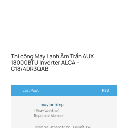
Thi công Máy Lạnh Âm Trần AUX
18000BTU Inverter ALCA –
C18/4DR3QAB
Last Post
RSS
maylanhtnp
(@maylanhtnp)
Reputable Member
Tham gia: 9 tháng trước
Bài viết: 134