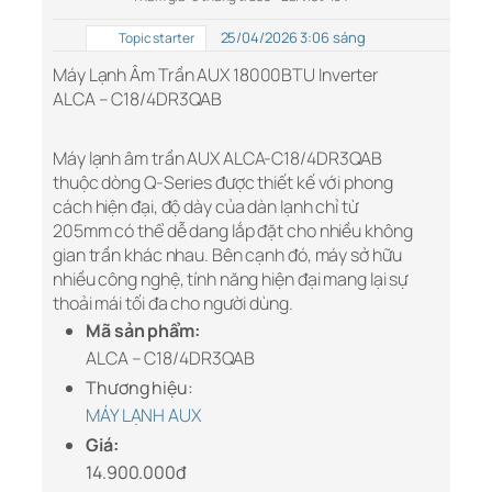
25/04/2026 3:06 sáng
Topic starter
Máy Lạnh Âm Trần AUX 18000BTU Inverter
ALCA – C18/4DR3QAB
Máy lạnh âm trần AUX ALCA-C18/4DR3QAB
thuộc dòng Q-Series được thiết kế với phong
cách hiện đại, độ dày của dàn lạnh chỉ từ
205mm có thể dễ dang lắp đặt cho nhiều không
gian trần khác nhau. Bên cạnh đó, máy sở hữu
nhiều công nghệ, tính năng hiện đại mang lại sự
thoải mái tối đa cho người dùng.
Mã sản phẩm:
ALCA – C18/4DR3QAB
Thương hiệu:
MÁY LẠNH AUX
Giá:
14.900.000đ