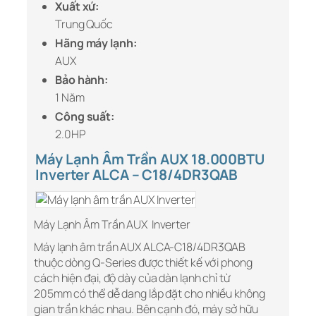
Xuất xứ:
Trung Quốc
Hãng máy lạnh:
AUX
Bảo hành:
1 Năm
Công suất:
2.0HP
Máy Lạnh Âm Trần AUX 18.000BTU
Inverter ALCA – C18/4DR3QAB
Máy Lạnh Âm Trần AUX Inverter
Máy lạnh âm trần AUX ALCA-C18/4DR3QAB
thuộc dòng Q-Series được thiết kế với phong
cách hiện đại, độ dày của dàn lạnh chỉ từ
205mm có thể dễ dang lắp đặt cho nhiều không
gian trần khác nhau. Bên cạnh đó, máy sở hữu