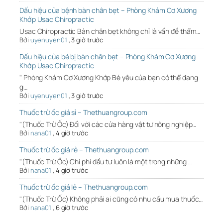
Dấu hiệu của bệnh bàn chân bẹt – Phòng Khám Cơ Xương
Khớp Usac Chiropractic
Usac Chiropractic Bàn chân bẹt không chỉ là vấn đề thẩm…
Bởi
uyenuyen01
,
3 giờ trước
Dấu hiệu của bé bị bàn chân bẹt – Phòng Khám Cơ Xương
Khớp Usac Chiropractic
" Phòng Khám Cơ Xương Khớp Bé yêu của bạn có thể đang
g…
Bởi
uyenuyen01
,
3 giờ trước
Thuốc trừ ốc giá sỉ – Thethuangroup.com
"(Thuốc Trừ Ốc) Đối với các cửa hàng vật tư nông nghiệp…
Bởi
nana01
,
4 giờ trước
Thuốc trừ ốc giá rẻ – Thethuangroup.com
"(Thuốc Trừ Ốc) Chi phí đầu tư luôn là một trong những …
Bởi
nana01
,
4 giờ trước
Thuốc trừ ốc giá lẻ – Thethuangroup.com
"(Thuốc Trừ Ốc) Không phải ai cũng có nhu cầu mua thuốc…
Bởi
nana01
,
6 giờ trước