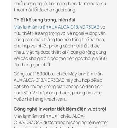
nhiều công nghệ, tính năng hiện đại mang lại sự
thoải mái tối đa cho người dùng.
Thiết kế sang trọng, hiện đại
Máy lạnh âm trần AUX ALCA-C18/4DR3QAB
sở
hữu thiết kế sang trọng với vẻ ngoài vuông vắn
cùng gam màu trắng tạo nên tổng thể hài hòa,
phù hợp với nhiều phong cách nội thất khác
nhau. Mặt nạ được thiết kế 4 cửa gió rộng cùng
với các khe gió ở 4 góc tạo nên góc thổi gió 360
độ không góc chết.
Công suất 18000btu, chiếc Máy lạnh âm trần
AUX ALCA-C18/4DR3QAB này phù hợp để lắp
đặt cho những không gian phòng có diện tích
dưới 30m2 như phòng khách, phòng làm việc
hoặc nhà hàng khách sạn…
Công nghệ Inverter tiết kiệm điện vượt trội
Máy lạnh âm trần AUX 1 chiều ALCA-
C18/4DR3QAB được trang bị công nghệ Inverter