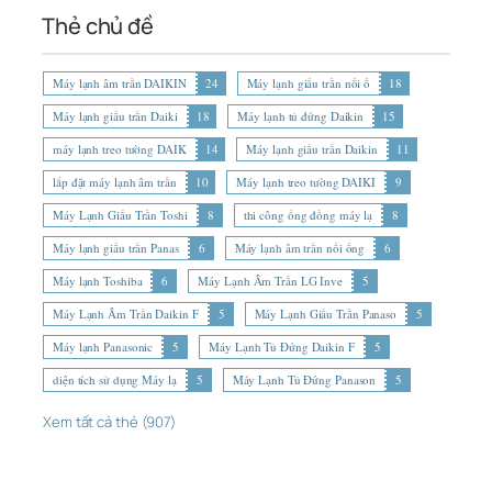
Thẻ chủ đề
Máy lạnh âm trần DAIKIN
24
Máy lạnh giấu trần nối ố
18
Máy lạnh giấu trần Daiki
18
Máy lạnh tủ đứng Daikin
15
máy lạnh treo tường DAIK
14
Máy lạnh giấu trần Daikin
11
lắp đặt máy lạnh âm trần
10
Máy lạnh treo tường DAIKI
9
Máy Lạnh Giấu Trần Toshi
8
thi công ống đồng máy lạ
8
Máy lạnh giấu trần Panas
6
Máy lạnh âm trần nối ống
6
Máy lạnh Toshiba
6
Máy Lạnh Âm Trần LG Inve
5
Máy Lạnh Âm Trần Daikin F
5
Máy Lạnh Giấu Trần Panaso
5
Máy lạnh Panasonic
5
Máy Lạnh Tủ Đứng Daikin F
5
diện tích sử dụng Máy lạ
5
Máy Lạnh Tủ Đứng Panason
5
Xem tất cả thẻ (907)