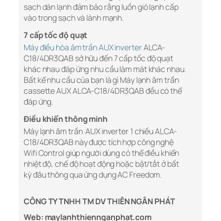
sạch dàn lạnh đảm bảo rằng luồn gió lạnh cấp
vào trong sạch và lành mạnh.
7 cấp tốc độ quạt
Máy điều hòa âm trần AUX inverter
ALCA-
C18/4DR3QAB sở hữu đến 7 cấp tốc độ quạt
khác nhau đáp ứng nhu cầu làm mát khác nhau.
Bất kể nhu cầu của bạn là gì Máy lạnh âm trần
cassette AUX ALCA-C18/4DR3QAB đều có thể
đáp ứng.
Điều khiển thông minh
Máy lạnh âm trần AUX inverter 1 chiều ALCA-
C18/4DR3QAB này được tích hợp công nghệ
Wifi Control giúp người dùng có thể điều khiển
nhiệt độ, chế độ hoạt động hoặc bật/tắt ở bất
kỳ đâu thông qua ứng dụng AC Freedom.
CÔNG TY TNHH TM DV THIÊN NGÂN PHÁT
Web: maylanhthiennganphat.com