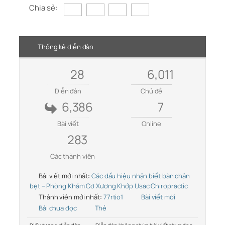
Chia sẻ:
Thống kê diễn đàn
28
6,011
Diễn đàn
Chủ đề
6,386
7
Bài viết
Online
283
Các thành viên
Bài viết mới nhất:
Các dấu hiệu nhận biết bàn chân
bẹt – Phòng Khám Cơ Xương Khớp Usac Chiropractic
Thành viên mới nhất:
77rtio1
Bài viết mới
Bài chưa đọc
Thẻ