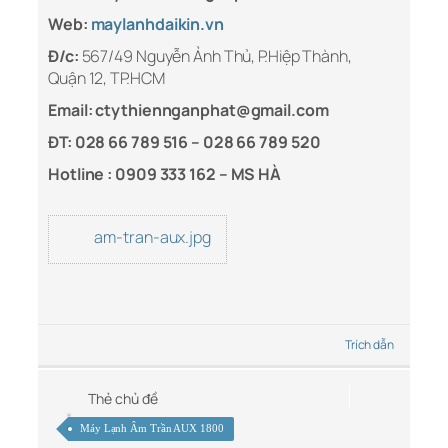
Web:
maylanhdaikin.vn
Đ/c:
567/49 Nguyễn Ảnh Thủ, P.Hiệp Thành,
Quận 12, TP.HCM
Email: ctythiennganphat@gmail.com
ĐT: 028 66 789 516 – 028 66 789 520
Hotline :
0909 333 162 – MS HÀ
am-tran-aux.jpg
Trích dẫn
Thẻ chủ đề
Máy Lạnh Âm Trần AUX 1800