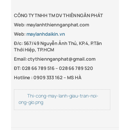
CÔNG TY TNHH TM DV THIÊN NGÂN PHÁT
Web: maylanhthiennganphat.com
Web:
maylanhdaikin.vn
Đ/c: 567/49 Nguyễn Ảnh Thủ, KP.4, P.Tân
Thới Hiệp, TP.HCM
Email: ctythiennganphat@gmail.com
ĐT: 028 66 789 516 – 028 66 789 520
Hotline :
0909 333 162 – MS HÀ
Thi-cong-may-lanh-giau-tran-noi-
ong-gio.png