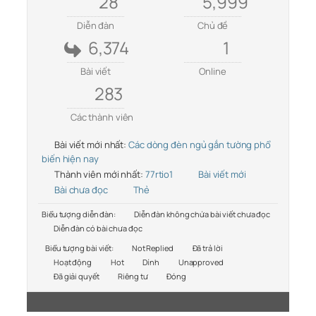
28
5,999
Diễn đàn
Chủ đề
6,374
1
Bài viết
Online
283
Các thành viên
Bài viết mới nhất:
Các dòng đèn ngủ gắn tường phổ
biến hiện nay
Thành viên mới nhất:
77rtio1
Bài viết mới
Bài chưa đọc
Thẻ
Biểu tượng diễn đàn:
Diễn đàn không chứa bài viết chưa đọc
Diễn đàn có bài chưa đọc
Biểu tượng bài viết:
Not Replied
Đã trả lời
Hoạt động
Hot
Dính
Unapproved
Đã giải quyết
Riêng tư
Đóng