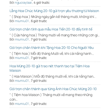
Bởi
nguoiaylaai
,
4 giờ trước
Lẵng Hoa Chúc Mừng 20-10 gửi trọn yêu thương từ Maison
" ( Shop hoa ) Những ngày gần kề tháng mười, không khí …
Bởi
miumiu01
,
6 giờ trước
Gói trọn chân tình qua mẫu Hoa Tiền 20-10 đầy tinh tế
" ( Cửa hàng hoa ) Tháng mười về mang theo những cơn gi…
Bởi
miumiu01
,
7 giờ trước
Gói trọn chân thành khi Tặng Hoa 20-10 Cho Người Yêu
" ( Tiệm hoa ) Mỗi độ tháng Mười về, khi cái nắng hanh …
Bởi
miumiu01
,
7 giờ trước
Hoa Mừng 20-10 gửi trao nét thanh tao tại Tiệm Hoa
Maison
" ( Hoa Maison ) Mỗi độ tháng mười về, khi cái nắng han…
Bởi
miumiu01
,
7 giờ trước
Gói trọn chân thành qua từng Ảnh Hoa Chúc Mừng 20-10
" ( Tiệm hoa Maison ) Tháng mười về mang theo những
cơn…
Bởi
miumiu01
,
7 giờ trước