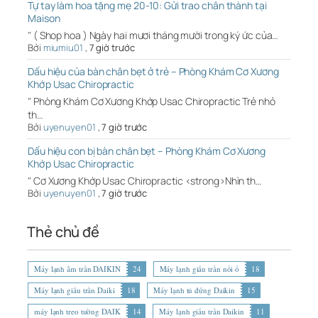
Tự tay làm hoa tặng mẹ 20-10: Gửi trao chân thành tại
Maison
" ( Shop hoa ) Ngày hai mươi tháng mười trong ký ức của…
Bởi
miumiu01
,
7 giờ trước
Dấu hiệu của bàn chân bẹt ở trẻ – Phòng Khám Cơ Xương
Khớp Usac Chiropractic
" Phòng Khám Cơ Xương Khớp Usac Chiropractic Trẻ nhỏ
th…
Bởi
uyenuyen01
,
7 giờ trước
Dấu hiệu con bị bàn chân bẹt – Phòng Khám Cơ Xương
Khớp Usac Chiropractic
" Cơ Xương Khớp Usac Chiropractic <strong>Nhìn th…
Bởi
uyenuyen01
,
7 giờ trước
Thẻ chủ đề
Máy lạnh âm trần DAIKIN
24
Máy lạnh giấu trần nối ố
18
Máy lạnh giấu trần Daiki
18
Máy lạnh tủ đứng Daikin
15
máy lạnh treo tường DAIK
14
Máy lạnh giấu trần Daikin
11