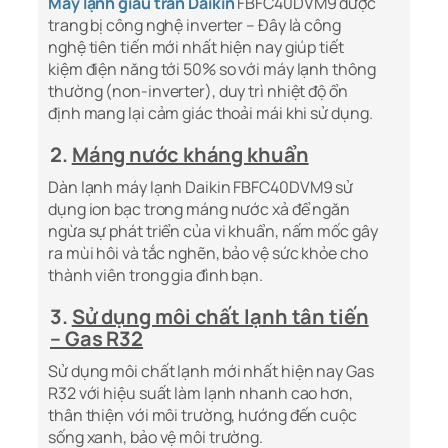
Máy lạnh giấu trần Daikin
FBFC40DVM9 được
trang bị công nghệ inverter – Đây là công
nghệ tiên tiến mới nhất hiện nay giúp tiết
kiệm điện năng tới 50% so với máy lạnh thông
thường (non-inverter), duy trì nhiệt độ ổn
định mang lại cảm giác thoải mái khi sử dụng.
2.
Máng nước kháng khuẩn
Dàn lạnh máy lạnh Daikin FBFC40DVM9 sử
dụng ion bạc trong máng nước xả để ngăn
ngừa sự phát triển của vi khuẩn, nấm mốc gây
ra mùi hôi và tắc nghẽn, bảo vệ sức khỏe cho
thành viên trong gia đình bạn.
3.
Sử dụng môi chất lạnh tân tiến
– Gas R32
Sử dụng môi chất lạnh mới nhất hiện nay Gas
R32 với hiệu suất làm lạnh nhanh cao hơn,
thân thiện với môi trường, hướng đến cuộc
sống xanh, bảo vệ môi trường.