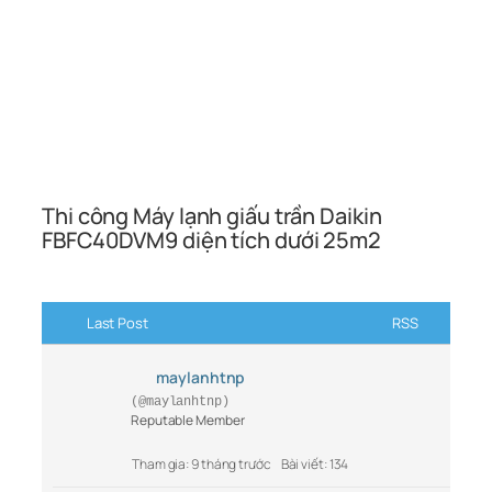
Thi công Máy lạnh giấu trần Daikin
FBFC40DVM9 diện tích dưới 25m2
Last Post
RSS
maylanhtnp
(@maylanhtnp)
Reputable Member
Tham gia: 9 tháng trước
Bài viết: 134