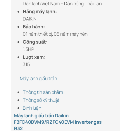
Dàn lạnh Việt Nam – Dàn nóng Thái Lan
Hãng máy lạnh:
DAIKIN
Bảo hành:
01 năm thiết bị, 05 năm máy nén
Công suất:
1.5HP
Lượt xem:
315
Máy lạnh giấu trần
Thông tin sản phẩm
Thông số kỹ thuật
Bình luận
Máy lạnh giấu trần Daikin
FBFC40DVM9/RZFC40EVM inverter gas
R32