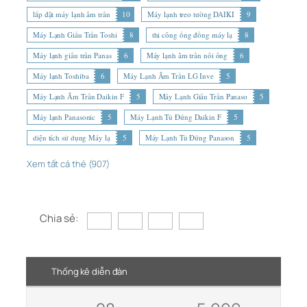
lắp đặt máy lạnh âm trần
10
Máy lạnh treo tường DAIKI
9
Máy Lạnh Giấu Trần Toshi
8
thi công ống đồng máy lạ
8
Máy lạnh giấu trần Panas
6
Máy lạnh âm trần nối ống
6
Máy lạnh Toshiba
6
Máy Lạnh Âm Trần LG Inve
5
Máy Lạnh Âm Trần Daikin F
5
Máy Lạnh Giấu Trần Panaso
5
Máy lạnh Panasonic
5
Máy Lạnh Tủ Đứng Daikin F
5
diện tích sử dụng Máy lạ
5
Máy Lạnh Tủ Đứng Panason
5
Xem tất cả thẻ (907)
Chia sẻ:
Thống kê diễn đàn