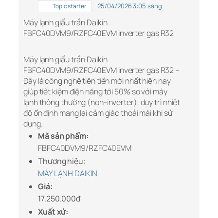
25/04/2026 3:05 sáng
Topic starter
Máy lạnh giấu trần Daikin
FBFC40DVM9/RZFC40EVM inverter gas R32
Máy lạnh giấu trần Daikin
FBFC40DVM9/RZFC40EVM inverter gas R32 –
Đây là công nghệ tiên tiến mới nhất hiện nay
giúp tiết kiệm điện năng tới 50% so với máy
lạnh thông thường (non-inverter), duy trì nhiệt
độ ổn định mang lại cảm giác thoải mái khi sử
dụng.
Mã sản phẩm:
FBFC40DVM9/RZFC40EVM
Thương hiệu:
MÁY LẠNH DAIKIN
Giá:
17.250.000đ
Xuất xứ: