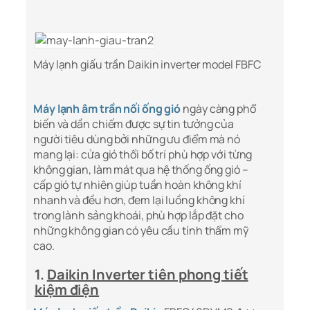
Máy lạnh giấu trần Daikin inverter model FBFC
Máy lạnh âm trần nối ống gió
ngày càng phổ
biến và dần chiếm được sự tin tưởng của
người tiêu dùng bởi những ưu điểm mà nó
mang lại: cửa gió thổi bố trí phù hợp với từng
không gian, làm mát qua hệ thống ống gió –
cấp gió tự nhiên giúp tuần hoàn không khí
nhanh và đều hơn, đem lại luồng không khí
trong lành sảng khoái, phù hợp lắp đặt cho
những không gian có yêu cầu tính thẩm mỹ
cao.
1.
Daikin Inverter tiên phong tiết
kiệm điện