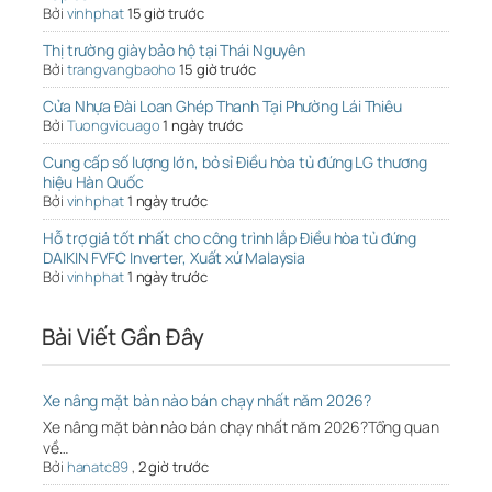
Bởi
vinhphat
15 giờ trước
Thị trường giày bảo hộ tại Thái Nguyên
Bởi
trangvangbaoho
15 giờ trước
Cửa Nhựa Đài Loan Ghép Thanh Tại Phường Lái Thiêu
Bởi
Tuongvicuago
1 ngày trước
Cung cấp số lượng lớn, bỏ sỉ Điều hòa tủ đứng LG thương
hiệu Hàn Quốc
Bởi
vinhphat
1 ngày trước
Hỗ trợ giá tốt nhất cho công trình lắp Điều hòa tủ đứng
DAIKIN FVFC Inverter, Xuất xứ Malaysia
Bởi
vinhphat
1 ngày trước
Bài Viết Gần Đây
Xe nâng mặt bàn nào bán chạy nhất năm 2026?
Xe nâng mặt bàn nào bán chạy nhất năm 2026?Tổng quan
về…
Bởi
hanatc89
,
2 giờ trước