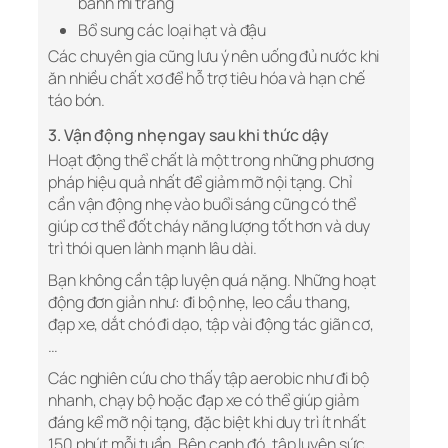
bánh mì trắng
Bổ sung các loại hạt và đậu
Các chuyên gia cũng lưu ý nên uống đủ nước khi
ăn nhiều chất xơ để hỗ trợ tiêu hóa và hạn chế
táo bón.
3. Vận động nhẹ ngay sau khi thức dậy
Hoạt động thể chất là một trong những phương
pháp hiệu quả nhất để
giảm mỡ nội tạng. Chỉ
cần vận động nhẹ vào buổi sáng cũng có thể
giúp cơ thể đốt cháy năng lượng tốt hơn và duy
trì thói quen lành mạnh lâu dài.
Bạn không cần tập luyện quá nặng. Những hoạt
động đơn giản như: đi bộ nhẹ, leo cầu thang,
đạp xe, dắt chó đi dạo, tập vài động tác giãn cơ,
…
Các nghiên cứu cho thấy tập aerobic như đi bộ
nhanh, chạy bộ hoặc đạp xe có thể giúp giảm
đáng kể mỡ nội tạng, đặc biệt khi duy trì ít nhất
150 phút mỗi tuần. Bên cạnh đó, tập luyện sức