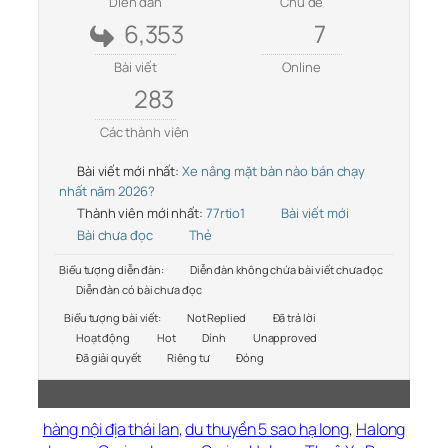
Diễn đàn
Chủ đề
6,353
7
Bài viết
Online
283
Các thành viên
Bài viết mới nhất:
Xe nâng mặt bàn nào bán chạy
nhất năm 2026?
Thành viên mới nhất:
77rtio1
Bài viết mới
Bài chưa đọc
Thẻ
Biểu tượng diễn đàn:
Diễn đàn không chứa bài viết chưa đọc
Diễn đàn có bài chưa đọc
Biểu tượng bài viết:
Not Replied
Đã trả lời
Hoạt động
Hot
Dính
Unapproved
Đã giải quyết
Riêng tư
Đóng
hàng nội địa thái lan
,
du thuyền 5 sao hạ long
,
Halong