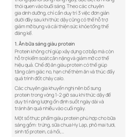
thói quen vào buổi sáng. Theo các
chuyên
gia
dinh dưỡng, chỉ cần duy trì 3 việc đơn giản
dưới đây sau khi thức dậy cũng có thể hỗ trợ
giảm mỡ bụng và cải thiện sức khỏe tổng thể
đáng kể.
1. Ăn bữa sáng giàu protein
Protein không chỉ giúp xây dựng cơ bắp mà còn
hỗ trợ kiểm soát cân nặng và giảm mỡ cơ thể
hiệu quả. Chế độ ăn giàu protein có thể giúp
tăng cảm giác no, hạn chế thèm ăn và thúc đẩy
quá trình đốt cháy calo.
Các chuyên gia khuyến nghị nên bổ sung
protein trong vòng 1-2 giờ sau khi thức dậy để
duy trì năng lượng ổn định suốt ngày dài và
tránh ăn quá nhiều vào cuối ngày.
Một số thực phẩm giàu protein phù hợp cho bữa
sáng gồm: trứng, sữa chua Hy Lạp, phô mai tươi,
sinh tố protein, cá hồi,…