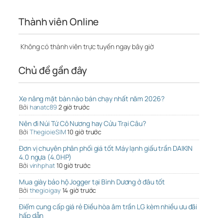
Thành viên Online
Không có thành viên trực tuyến ngay bây giờ
Chủ đề gần đây
Xe nâng mặt bàn nào bán chạy nhất năm 2026?
Bởi
hanatc89
2 giờ trước
Nên đi Núi Tứ Cô Nương hay Cửu Trại Câu?
Bởi
ThegioieSIM
10 giờ trước
Đơn vị chuyên phân phối giá tốt Máy lạnh giấu trần DAIKIN
4.0 ngựa (4.0HP)
Bởi
vinhphat
10 giờ trước
Mua giày bảo hộ Jogger tại Bình Dương ở đâu tốt
Bởi
thegioigay
14 giờ trước
Điểm cung cấp giá rẻ Điều hòa âm trần LG kèm nhiều ưu đãi
hấp dẫn