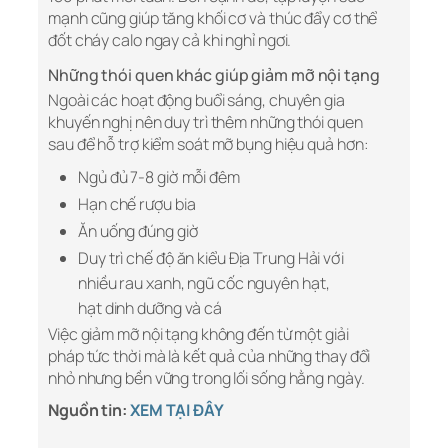
mạnh cũng giúp tăng khối cơ và thúc đẩy cơ thể
đốt cháy calo ngay cả khi nghỉ ngơi.
Những thói quen khác giúp giảm mỡ nội tạng
Ngoài các hoạt động buổi sáng, chuyên gia
khuyến nghị nên duy trì thêm những thói quen
sau để hỗ trợ kiểm soát mỡ bụng hiệu quả hơn:
Ngủ đủ 7-8 giờ mỗi đêm
Hạn chế rượu bia
Ăn uống đúng giờ
Duy trì chế độ ăn kiểu Địa Trung Hải với
nhiều rau xanh, ngũ cốc nguyên hạt,
hạt dinh dưỡng và cá
Việc giảm mỡ nội tạng không đến từ một giải
pháp tức thời mà là kết quả của những thay đổi
nhỏ nhưng bền vững trong lối sống hằng ngày.
Nguồn tin:
XEM TẠI ĐÂY