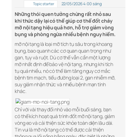
22/05/2026 4:00 sáng
Topic starter
Những thói quen tưởng chừng rất nhỏ sau
khi thức dậy lại có thể giúp cơ thể đốt cháy
mỡ nội tạng hiệu quả hơn, hỗ trợ giảm vòng
bụng và phòng ngừa nhiều bệnh nguy hiểm.
mỡ nội tạng
là loại mỡ tích tụ sâu trong khoang
bụng, bao quanh các cơ quan quan trọng như
gan, tụy và ruột. Dù cơ thể vẫn cần một lượng
mỡ nhất định để bảo vệ nội tạng, nhưng khi tích
tụ quá nhiều, nó có thể làm tăng nguy cơ mắc
bệnh tim mạch, tiểu đường loại 2, gan nhiễm mỡ,
suy giảm nhận thức và nhiều bệnh mạn tính
khác.
Chỉ với vài thay đổi nhỏ vào mỗi buổi sáng, bạn
có thể kích hoạt quá trình đốt mỡ nội tạng, giảm
vòng eo và cải thiện
sức khỏe
toàn diện lâu dài.
Tin vui là mỡ nội tạng có thể được cải thiện
thông qua lối sống hằng ngày, đặc biệt là những