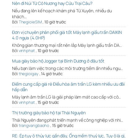
Nên đi Núi Tứ Cô Nương hay Cửu Trại Câu?
Nếu đang lên kế hoạch khám phá Tứ Xuyên, nhiều du
khách…
Bởi
ThegioieSIM
,
10 giờ trước
Đơn vị chuyên phân phối giá tốt Máy lạnh giấu trần DAIKIN
4.0 ngựa (4.0HP)
Không gian thương mại rất nên lắp Máy lạnh giấu trần DA…
Bởi
vinhphat
,
10 giờ trước
Mua giày bảo hộ Jogger tại Bình Dương ở đâu tốt
Nếu bạn làm việc trong các môi trường tiềm ẩn nhiều ngu…
Bởi
thegioigay
,
14 giờ trước
Điểm cung cấp giá rẻ Điều hòa âm trần LG kèm nhiều ưu đãi
hấp dẫn
Máy lạnh âm trần LG là giải pháp làm mát cao cấp với cô…
Bởi
vinhphat
,
15 giờ trước
Thị trường giày bảo hộ tại Thái Nguyên
Thái Nguyên đang phát triển mạnh về công nghiệp với nhi…
Bởi
trangvangbaoho
,
15 giờ trước
RE: Ép tuy ô thủy lực gần đây, Ống mềm thuỷ lực, Tuy ô là gì,