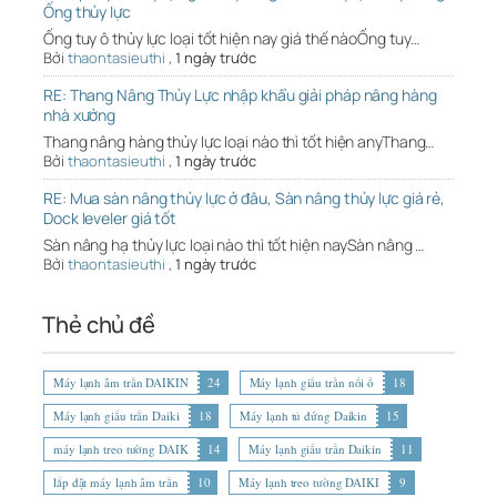
Ống thủy lực
Ống tuy ô thủy lực loại tốt hiện nay giá thế nàoỐng tuy…
Bởi
thaontasieuthi
,
1 ngày trước
RE: Thang Nâng Thủy Lực nhập khẩu giải pháp nâng hàng
nhà xưởng
Thang nâng hàng thủy lực loại nào thì tốt hiện anyThang…
Bởi
thaontasieuthi
,
1 ngày trước
RE: Mua sàn nâng thủy lực ở đâu, Sàn nâng thủy lực giá rẻ,
Dock leveler giá tốt
Sàn nâng hạ thủy lực loại nào thì tốt hiện naySàn nâng …
Bởi
thaontasieuthi
,
1 ngày trước
Thẻ chủ đề
Máy lạnh âm trần DAIKIN
24
Máy lạnh giấu trần nối ố
18
Máy lạnh giấu trần Daiki
18
Máy lạnh tủ đứng Daikin
15
máy lạnh treo tường DAIK
14
Máy lạnh giấu trần Daikin
11
lắp đặt máy lạnh âm trần
10
Máy lạnh treo tường DAIKI
9