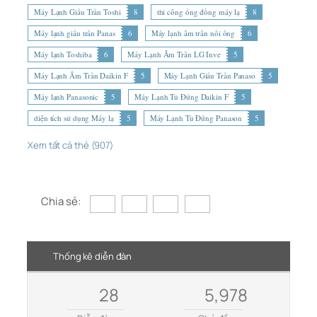
Máy Lạnh Giấu Trần Toshi
8
thi công ống đồng máy lạ
8
Máy lạnh giấu trần Panas
6
Máy lạnh âm trần nối ống
6
Máy lạnh Toshiba
6
Máy Lạnh Âm Trần LG Inve
5
Máy Lạnh Âm Trần Daikin F
5
Máy Lạnh Giấu Trần Panaso
5
Máy lạnh Panasonic
5
Máy Lạnh Tủ Đứng Daikin F
5
diện tích sử dụng Máy lạ
5
Máy Lạnh Tủ Đứng Panason
5
Xem tất cả thẻ (907)
Chia sẻ:
Thống kê diễn đàn
28
5,978