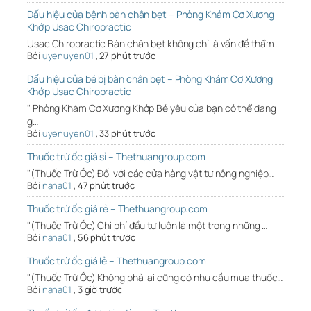
Dấu hiệu của bệnh bàn chân bẹt – Phòng Khám Cơ Xương
Khớp Usac Chiropractic
Usac Chiropractic Bàn chân bẹt không chỉ là vấn đề thẩm…
Bởi
uyenuyen01
,
27 phút trước
Dấu hiệu của bé bị bàn chân bẹt – Phòng Khám Cơ Xương
Khớp Usac Chiropractic
" Phòng Khám Cơ Xương Khớp Bé yêu của bạn có thể đang
g…
Bởi
uyenuyen01
,
33 phút trước
Thuốc trừ ốc giá sỉ – Thethuangroup.com
"(Thuốc Trừ Ốc) Đối với các cửa hàng vật tư nông nghiệp…
Bởi
nana01
,
47 phút trước
Thuốc trừ ốc giá rẻ – Thethuangroup.com
"(Thuốc Trừ Ốc) Chi phí đầu tư luôn là một trong những …
Bởi
nana01
,
56 phút trước
Thuốc trừ ốc giá lẻ – Thethuangroup.com
"(Thuốc Trừ Ốc) Không phải ai cũng có nhu cầu mua thuốc…
Bởi
nana01
,
3 giờ trước