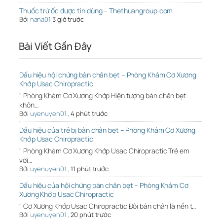
Thuốc trừ ốc được tin dùng – Thethuangroup.com
Bởi
nana01
3 giờ trước
Bài Viết Gần Đây
Dấu hiệu hội chứng bàn chân bẹt – Phòng Khám Cơ Xương
Khớp Usac Chiropractic
" Phòng Khám Cơ Xương Khớp Hiện tượng bàn chân bẹt
khôn…
Bởi
uyenuyen01
,
4 phút trước
Dấu hiệu của trẻ bị bàn chân bẹt – Phòng Khám Cơ Xương
Khớp Usac Chiropractic
" Phòng Khám Cơ Xương Khớp Usac Chiropractic Trẻ em
với…
Bởi
uyenuyen01
,
11 phút trước
Dấu hiệu của hội chứng bàn chân bẹt – Phòng Khám Cơ
Xương Khớp Usac Chiropractic
" Cơ Xương Khớp Usac Chiropractic Đôi bàn chân là nền t…
Bởi
uyenuyen01
,
20 phút trước