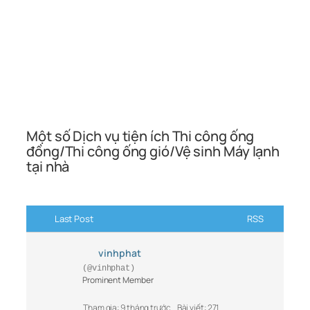
Một số Dịch vụ tiện ích Thi công ống
đồng/Thi công ống gió/Vệ sinh Máy lạnh
tại nhà
Last Post
RSS
vinhphat
(@vinhphat)
Prominent Member
Tham gia: 9 tháng trước
Bài viết: 271