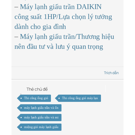
–
Máy lạnh giấu trần DAIKIN
công suất 1HP/Lựa chọn lý tưởng
dành cho gia đình
–
Máy lạnh giấu trần/Thương hiệu
nên đầu tư và lưu ý quan trọng
Trích dẫn
Thẻ chủ đề
Thi công ống gió
Thi công ống gió máy lạn
máy lạnh giấu trần và ốn
máy lạnh giấu trần và mi
miệng gió máy lạnh giấu