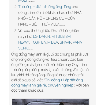
MULTI
……..
Thi công – đi âm tường ống đồng
cho
công trình lớn nhỏ khác nhau như: NHÀ
PHỐ – CĂN HỘ – CHUNG CƯ – CỬA
HÀNG – BIỆT THỰ – VILLA…….
Với các thương hiệu lớn, nổi tiếng hiện
nay như:
LG
,
DAIKIN
,
MITSUBISHI
HEAVY
,
TOSHIBA
,
MIDEA
,
SHARP
,
PANA
SONIC
……
Ống đồng máy lạnh là gì, Lý do chúng ta phải Lựa
chọn ống đồng đúng với tiêu chuẩn, Các loại
ống đồng máy lạnh phổ biến hiện nay, Quy trình
thi công ống đồng máy lạnh âm tường Và một số
lưu ý khi thi công ống đồng sẽ được chúng tôi
giải đáp qua bải viết
“
Thi công + Lắp đặt ống
đồng máy lạnh giá rẻ, chuyên nghiệp
”. Mời bạn
đọc tham khảo qua.