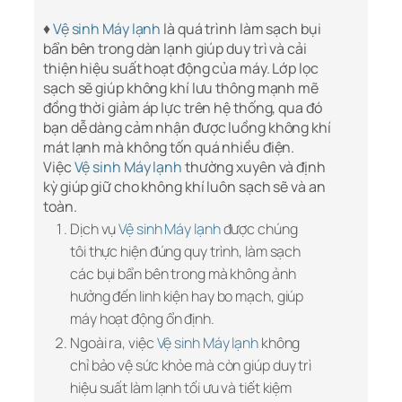
♦
Vệ sinh Máy lạnh
là quá trình làm sạch bụi
bẩn bên trong dàn lạnh giúp duy trì và cải
thiện hiệu suất hoạt động của máy. Lớp lọc
sạch sẽ giúp không khí lưu thông mạnh mẽ
đồng thời giảm áp lực trên hệ thống, qua đó
bạn dễ dàng cảm nhận được luồng không khí
mát lạnh mà không tốn quá nhiều điện.
Việc
Vệ sinh Máy lạnh
thường xuyên và định
kỳ giúp giữ cho không khí luôn sạch sẽ và an
toàn.
Dịch vụ
Vệ sinh Máy lạnh
được chúng
tôi thực hiện đúng quy trình, làm sạch
các bụi bẩn bên trong mà không ảnh
hưởng đến linh kiện hay bo mạch, giúp
máy hoạt động ổn định.
Ngoài ra, việc
Vệ sinh Máy lạnh
không
chỉ bảo vệ sức khỏe mà còn giúp duy trì
hiệu suất làm lạnh tối ưu và tiết kiệm