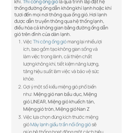
khí.
Thi công ống gió
là quá trình lắp đặt hệ
thống đường ống dẫn không khí lạnh hoặc khí
tươi đến mọi nơi thông qua ống gió. Hơi lạnh
được dẫn truyền thông qua hệ thống lạnh,
điều hòa cả không gian bằng đường ống dẫn
gió trên đỉnh của dàn lạnh.
Việc
Thi công ống gió
mang lại nhiều lợi
ích, bao gồm tạo không gian sống và
làm việc trong lành, cải thiện chất
lượng không khí, tiết kiệm năng lượng,
tăng hiệu suất làm việc và bảo vệ sức
khỏe.
Gợi ý một số kiểu miệng gió phổ biến
như:
Miệng gió nan bầu dục, Miệng
gió LINEAR, Miệng gió khuếch tán,
Miệng gió tròn, Miệng gió Nan Z
Việc lựa chọn đúng kích thước miệng
gió
Máy lạnh giấu trần nối ống gió
sẽ
giúp hệ thống hoạt động một cách hiệu