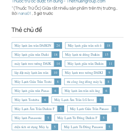
Thuốc trừ ốc được tin dùng – Thethuangroup.com
"(Thuốc Trừ Ốc) Giữa rất nhiều sản phẩm trên thị trường…
Bởi
nana01
,
3 giờ trước
Thẻ chủ đề
Máy lạnh âm trần DAIKIN
24
Máy lạnh giấu trần nối ố
18
Máy lạnh giấu trần Daiki
18
Máy lạnh tủ đứng Daikin
15
máy lạnh treo tường DAIK
14
Máy lạnh giấu trần Daikin
11
lắp đặt máy lạnh âm trần
10
Máy lạnh treo tường DAIKI
9
Máy Lạnh Giấu Trần Toshi
8
thi công ống đồng máy lạ
8
Máy lạnh giấu trần Panas
6
Máy lạnh âm trần nối ống
6
Máy lạnh Toshiba
6
Máy Lạnh Âm Trần LG Inve
5
Máy Lạnh Âm Trần Daikin F
5
Máy Lạnh Giấu Trần Panaso
5
Máy lạnh Panasonic
5
Máy Lạnh Tủ Đứng Daikin F
5
diện tích sử dụng Máy lạ
5
Máy Lạnh Tủ Đứng Panason
5