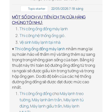
22/05/2026 7:18 sáng
Topic starter
MỘT SỐ DỊCH VỤ TIỆN ÍCH TẠI CỬA HÀNG
CHÚNG TÔI NHƯ:
Thi công ống đồng máy lạnh
Thi công hệ thống ống gió
.
Vệ sinh Máy lạnh tại nhà
♦
Thi công ống đồng máy lạnh
nhằm mang lại
sự hoàn hảo về thẩm mỹ và tăng thêm sự sang
trọng trong không gian sống của bạn. Bằng kỹ
thuật này thì toàn bộ đường ống đồng từ trong
ra ngoài sẽ được giấu kín trong tường và trong
hộp ống gen. Do đó độ bền của các hệ thống
đường ống đồng sẽ được đạt được mức cao
nhất.
Thi công ống đồng
cho
Máy lạnh treo
tường
,
Máy lạnh âm trần
,
Máy lạnh tủ
đứng
,
Máy lạnh giấu trần
,
Máy lạnh