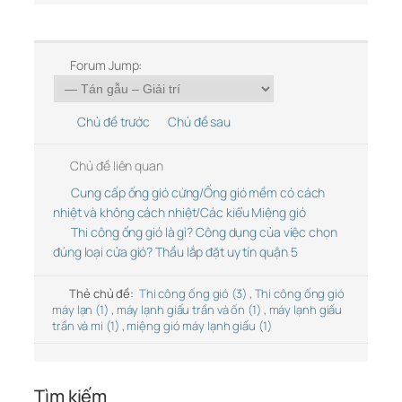
Forum Jump:
Chủ đề trước
Chủ đề sau
Chủ đề liên quan
Cung cấp ống gió cứng/Ống gió mềm có cách
nhiệt và không cách nhiệt/Các kiểu Miệng gió
Thi công ống gió là gì? Công dụng của việc chọn
đúng loại cửa gió? Thầu lắp đặt uy tín quận 5
Thẻ chủ đề:
Thi công ống gió (3)
,
Thi công ống gió
máy lạn (1)
,
máy lạnh giấu trần và ốn (1)
,
máy lạnh giấu
trần và mi (1)
,
miệng gió máy lạnh giấu (1)
Tìm kiếm