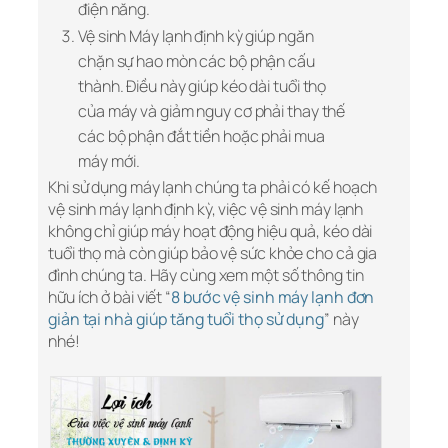
điện năng.
Vệ sinh Máy lạnh định kỳ giúp ngăn
chặn sự hao mòn các bộ phận cấu
thành. Điều này giúp kéo dài tuổi thọ
của máy và giảm nguy cơ phải thay thế
các bộ phận đắt tiền hoặc phải mua
máy mới.
Khi sử dụng máy lạnh chúng ta phải có kế hoạch
vệ sinh máy lạnh định kỳ, việc vệ sinh máy lạnh
không chỉ giúp máy hoạt động hiệu quả, kéo dài
tuổi thọ mà còn giúp bảo vệ sức khỏe cho cả gia
đình chúng ta. Hãy cùng xem một số thông tin
hữu ích ở bài viết “
8 bước vệ sinh máy lạnh đơn
giản tại nhà giúp tăng tuổi thọ sử dụng
” này
nhé!