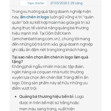
27/03/2026 5:29 sáng
Topic starter
Trong xu hướng quà tặng doanh nghiệp hiện
nay,
ấm chén in logo
luôn giữ vững vị trí “quán
quân” bởi sự kết hợp hoàn hảo giữa giá trị sử
dụng thực tế và khả năng quảng bá thương
hiệu mạnh mẽ. Tại Gốm Đất Xanh
(amchenbattrang.com.vn), chúng tôi mang
đến những bộ trà tinh xảo, giúp doanh nghiệp
ghi dấu ấn đậm nét trong lòng khách hàng.
Tại sao nên chọn ấm chén in logo làm quà
tặng?
Không phải ngẫu nhiên mà các tập đoàn,
ngân hàng và cơ quan nhà nước thường
xuyên lựa chọn ấm chén Bát Tràng để in ấn
logo. Dòng sản phẩm này sở hữu những ưu
điểm vượt trội:
Quảng bá thương hiệu bền bỉ:
Logo
được in trên bề mặt sứ trắng hoặc
men màu sang trọng, xuất hiện