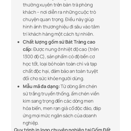
thường xuyên trên bàn trà phòng
khách – nơi diễn ra những cuộc trò
chuyện quan trọng. Điều này giúp
hình ảnh thương hiệu đi sâu vào tâm
trí khách hàng một cách tự nhiên.
Chất lượng gốm sứ Bát Tràng cao
cấp:
Được nung ở nhiệt độ cao (trên
1300 độ C), sản phẩm có độ bền cơ
học tốt, loại bỏ hoàn toàn chì và tạp
chất độc hại, đảm bảo an toàn tuyệt
đối cho sức khỏe người dùng.
Mẫu mã đa dạng:
Từ dòng ấm chén
sứ trắng truyền thống, ấm chén viền
kim sang trọng đến các dòng men
hỏa biến, men rạn giả cổ độc đáo, đáp
ứng mọi mức ngân sách của doanh
nghiệp.
Quy trình in logo chuyên nghiệp tại Gốm Đất