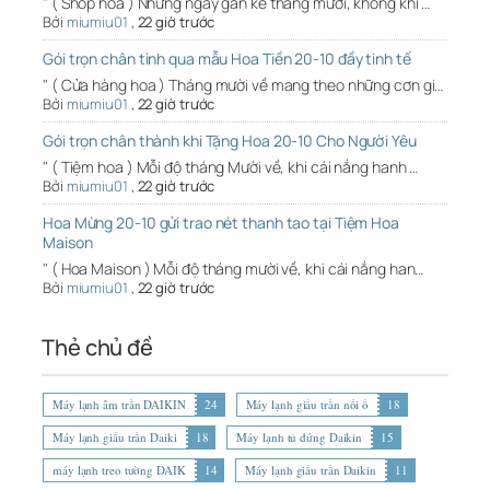
" ( Shop hoa ) Những ngày gần kề tháng mười, không khí …
Bởi
miumiu01
,
22 giờ trước
Gói trọn chân tình qua mẫu Hoa Tiền 20-10 đầy tinh tế
" ( Cửa hàng hoa ) Tháng mười về mang theo những cơn gi…
Bởi
miumiu01
,
22 giờ trước
Gói trọn chân thành khi Tặng Hoa 20-10 Cho Người Yêu
" ( Tiệm hoa ) Mỗi độ tháng Mười về, khi cái nắng hanh …
Bởi
miumiu01
,
22 giờ trước
Hoa Mừng 20-10 gửi trao nét thanh tao tại Tiệm Hoa
Maison
" ( Hoa Maison ) Mỗi độ tháng mười về, khi cái nắng han…
Bởi
miumiu01
,
22 giờ trước
Thẻ chủ đề
Máy lạnh âm trần DAIKIN
24
Máy lạnh giấu trần nối ố
18
Máy lạnh giấu trần Daiki
18
Máy lạnh tủ đứng Daikin
15
máy lạnh treo tường DAIK
14
Máy lạnh giấu trần Daikin
11