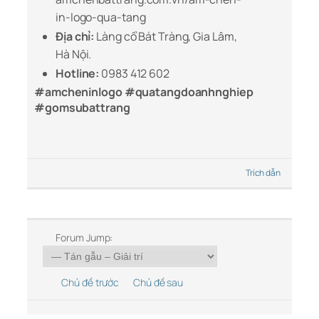
in-logo-qua-tang
Địa chỉ:
Làng cổ Bát Tràng, Gia Lâm,
Hà Nội.
Hotline:
0983 412 602
#amcheninlogo #quatangdoanhnghiep
#gomsubattrang
Trích dẫn
Forum Jump:
Chủ đề trước
Chủ đề sau