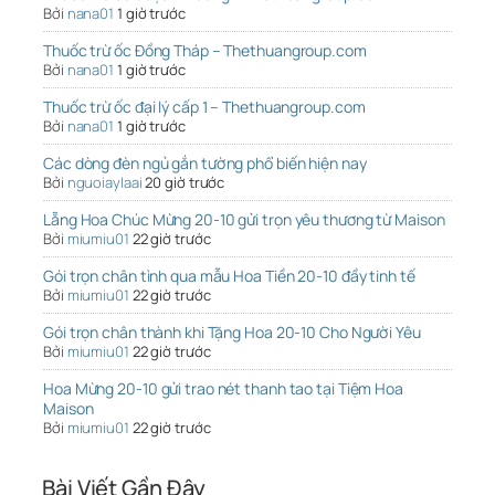
Bởi
nana01
1 giờ trước
Thuốc trừ ốc Đồng Tháp – Thethuangroup.com
Bởi
nana01
1 giờ trước
Thuốc trừ ốc đại lý cấp 1 – Thethuangroup.com
Bởi
nana01
1 giờ trước
Các dòng đèn ngủ gắn tường phổ biến hiện nay
Bởi
nguoiaylaai
20 giờ trước
Lẵng Hoa Chúc Mừng 20-10 gửi trọn yêu thương từ Maison
Bởi
miumiu01
22 giờ trước
Gói trọn chân tình qua mẫu Hoa Tiền 20-10 đầy tinh tế
Bởi
miumiu01
22 giờ trước
Gói trọn chân thành khi Tặng Hoa 20-10 Cho Người Yêu
Bởi
miumiu01
22 giờ trước
Hoa Mừng 20-10 gửi trao nét thanh tao tại Tiệm Hoa
Maison
Bởi
miumiu01
22 giờ trước
Bài Viết Gần Đây