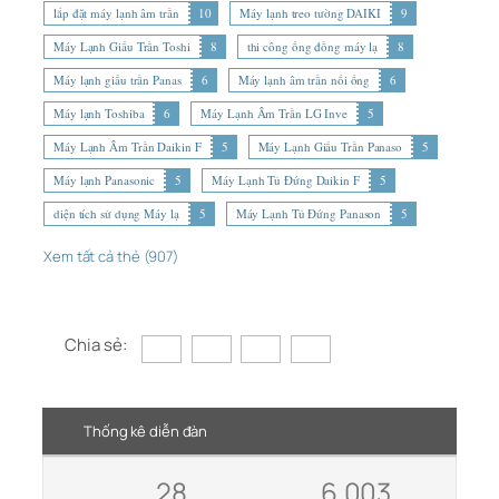
lắp đặt máy lạnh âm trần
10
Máy lạnh treo tường DAIKI
9
Máy Lạnh Giấu Trần Toshi
8
thi công ống đồng máy lạ
8
Máy lạnh giấu trần Panas
6
Máy lạnh âm trần nối ống
6
Máy lạnh Toshiba
6
Máy Lạnh Âm Trần LG Inve
5
Máy Lạnh Âm Trần Daikin F
5
Máy Lạnh Giấu Trần Panaso
5
Máy lạnh Panasonic
5
Máy Lạnh Tủ Đứng Daikin F
5
diện tích sử dụng Máy lạ
5
Máy Lạnh Tủ Đứng Panason
5
Xem tất cả thẻ (907)
Chia sẻ:
Thống kê diễn đàn
28
6,003