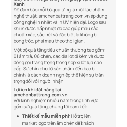
Xanh
Để đảm bảo mỗi bộ quà tặng là một tác phẩm
nghệ thuật, amchenbattrang.com.vn áp dụng
công nghệ in nhiệt và in UV hiện đại. Logo sau
khi in được hấp nhiệt độ cao giúp màu sắc
chuẩn xác, sắc nét và đặc biệt là không bị
bong tróc, phai màu theo thời gian.
Một bộ quà tặng tiêu chuẩn thường bao gồm:
01 ấm trà, 06 chén, các đĩa lót đi kèm và được
đóng gói trang trọng trong hộp xi lót lụa cao
cấp. Sự chỉn chu từ sản phẩm đến bao bì
chính là cách doanh nghiệp thể hiện sự trân
trọng đối với người nhận.
Lợi ích khi đặt hàng tại
amchenbattrang.com.vn
Với kinh nghiệm nhiều năm trong lĩnh vực
gốm sứ quà tặng, chúng tôi cam kết:
Thiết kế mẫu miễn phí:
Hỗ trợ lên
market logo trên ấm chén để khách