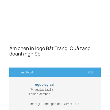
Ấm chén in logo Bát Tràng: Quà tặng
doanh nghiệp
Last Post
RSS
nguoiaylaai
(@nguoiaylaai)
Famed Member
Tham gia: 9 tháng trước
Bài viết: 900