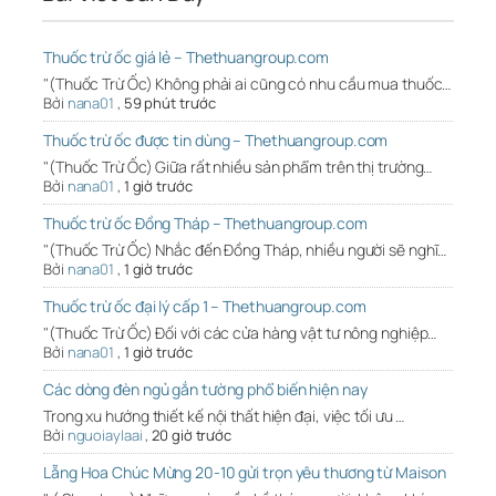
Thuốc trừ ốc giá lẻ – Thethuangroup.com
"(Thuốc Trừ Ốc) Không phải ai cũng có nhu cầu mua thuốc…
Bởi
nana01
,
59 phút trước
Thuốc trừ ốc được tin dùng – Thethuangroup.com
"(Thuốc Trừ Ốc) Giữa rất nhiều sản phẩm trên thị trường…
Bởi
nana01
,
1 giờ trước
Thuốc trừ ốc Đồng Tháp – Thethuangroup.com
"(Thuốc Trừ Ốc) Nhắc đến Đồng Tháp, nhiều người sẽ nghĩ…
Bởi
nana01
,
1 giờ trước
Thuốc trừ ốc đại lý cấp 1 – Thethuangroup.com
"(Thuốc Trừ Ốc) Đối với các cửa hàng vật tư nông nghiệp…
Bởi
nana01
,
1 giờ trước
Các dòng đèn ngủ gắn tường phổ biến hiện nay
Trong xu hướng thiết kế nội thất hiện đại, việc tối ưu …
Bởi
nguoiaylaai
,
20 giờ trước
Lẵng Hoa Chúc Mừng 20-10 gửi trọn yêu thương từ Maison