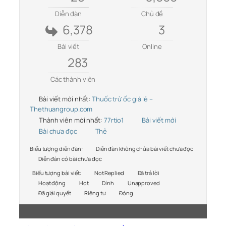
Diễn đàn
Chủ đề
6,378
3
Bài viết
Online
283
Các thành viên
Bài viết mới nhất:
Thuốc trừ ốc giá lẻ –
Thethuangroup.com
Thành viên mới nhất:
77rtio1
Bài viết mới
Bài chưa đọc
Thẻ
Biểu tượng diễn đàn:
Diễn đàn không chứa bài viết chưa đọc
Diễn đàn có bài chưa đọc
Biểu tượng bài viết:
Not Replied
Đã trả lời
Hoạt động
Hot
Dính
Unapproved
Đã giải quyết
Riêng tư
Đóng