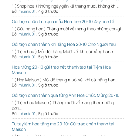
" ( Shop hoa ) Những ngày gần kề tháng mười, không khí …
Bởi
miumiu01
,
4 giờ trước
Gói trọn chân tình qua mẫu Hoa Tiền 20-10 đầy tinh tế
" ( Cửa hàng hoa ) Tháng mười về mang theo những cơn gi…
Bởi
miumiu01
,
5 giờ trước
Gói trọn chân thành khi Tặng Hoa 20-10 Cho Người Yêu
" ( Tiệm hoa ) Mỗi độ tháng Mười về, khi cái nắng hanh …
Bởi
miumiu01
,
5 giờ trước
Hoa Mừng 20-10 gửi trao nét thanh tao tại Tiệm Hoa
Maison
" ( Hoa Maison ) Mỗi độ tháng mười về, khi cái nắng han…
Bởi
miumiu01
,
5 giờ trước
Gói trọn chân thành qua từng Ảnh Hoa Chúc Mừng 20-10
" ( Tiệm hoa Maison ) Tháng mười về mang theo những
cơn…
Bởi
miumiu01
,
5 giờ trước
Tự tay làm hoa tặng mẹ 20-10: Gửi trao chân thành tại
Maison