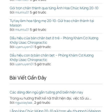
Gói trọn chân thành qua từng Ảnh Hoa Chúc Mừng 20-10
Bởi
miumiu01
5 giờ trước
Tự tay làm hoa tặng mẹ 20-10: Gửi trao chân thành tại
Maison
Bởi
miumiu01
5 giờ trước
Dấu hiệu của bàn chân bẹt ở trẻ – Phòng Khám Cơ Xương
Khớp Usac Chiropractic
Bởi
uyenuyen01
5 giờ trước
Dấu hiệu con bị bàn chân bẹt – Phòng Khám Cơ Xương
Khớp Usac Chiropractic
Bởi
uyenuyen01
5 giờ trước
Bài Viết Gần Đây
Các dòng đèn ngủ gắn tường phổ biến hiện nay
Trong xu hướng thiết kế nội thất hiện đại, việc tối ưu …
Bởi
nguoiaylaai
,
2 giờ trước
Lẵng Hoa Chúc Mừng 20-10 gửi trọn yêu thương từ Maison