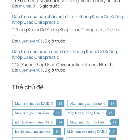
" ( Shop hoa ) Ngày hai mươi tháng mười trong ký ức của…
Bởi
miumiu01
,
5 giờ trước
Dấu hiệu của bàn chân bẹt ở trẻ – Phòng Khám Cơ Xương
Khớp Usac Chiropractic
" Phòng Khám Cơ Xương Khớp Usac Chiropractic Trẻ nhỏ
th…
Bởi
uyenuyen01
,
5 giờ trước
Dấu hiệu con bị bàn chân bẹt – Phòng Khám Cơ Xương
Khớp Usac Chiropractic
" Cơ Xương Khớp Usac Chiropractic <strong>Nhìn th…
Bởi
uyenuyen01
,
5 giờ trước
Thẻ chủ đề
Máy lạnh âm trần DAIKIN
24
Máy lạnh giấu trần nối ố
18
Máy lạnh giấu trần Daiki
18
Máy lạnh tủ đứng Daikin
15
máy lạnh treo tường DAIK
14
Máy lạnh giấu trần Daikin
11
lắp đặt máy lạnh âm trần
10
Máy lạnh treo tường DAIKI
9