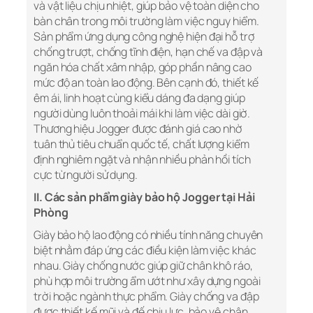
và vật liệu chịu nhiệt, giúp bảo vệ toàn diện cho
bàn chân trong môi trường làm việc nguy hiểm.
Sản phẩm ứng dụng công nghệ hiện đại hỗ trợ
chống trượt, chống tĩnh điện, hạn chế va đập và
ngăn hóa chất xâm nhập, góp phần nâng cao
mức độ an toàn lao động. Bên cạnh đó, thiết kế
êm ái, linh hoạt cùng kiểu dáng đa dạng giúp
người dùng luôn thoải mái khi làm việc dài giờ.
Thương hiệu Jogger được đánh giá cao nhờ
tuân thủ tiêu chuẩn quốc tế, chất lượng kiểm
định nghiêm ngặt và nhận nhiều phản hồi tích
cực từ người sử dụng.
II. Các sản phẩm giày bảo hộ Jogger tại Hải
Phòng
Giày bảo hộ lao động có nhiều tính năng chuyên
biệt nhằm đáp ứng các điều kiện làm việc khác
nhau. Giày chống nước giúp giữ chân khô ráo,
phù hợp môi trường ẩm ướt như xây dựng ngoài
trời hoặc ngành thực phẩm. Giày chống va đập
được thiết kế mũi và đế chịu lực, bảo vệ chân