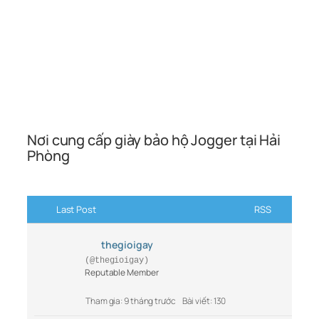
Nơi cung cấp giày bảo hộ Jogger tại Hải
Phòng
Last Post
RSS
thegioigay
(@thegioigay)
Reputable Member
Tham gia: 9 tháng trước
Bài viết: 130