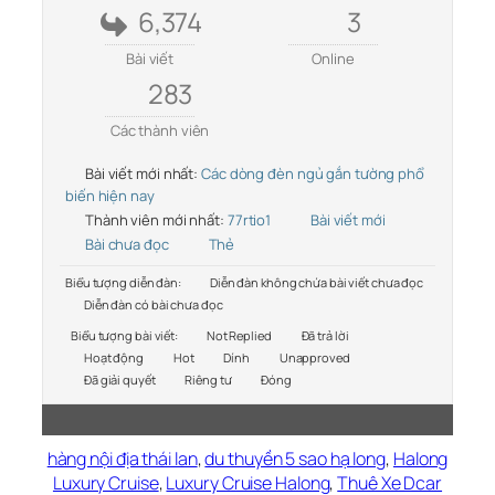
6,374
3
Bài viết
Online
283
Các thành viên
Bài viết mới nhất:
Các dòng đèn ngủ gắn tường phổ
biến hiện nay
Thành viên mới nhất:
77rtio1
Bài viết mới
Bài chưa đọc
Thẻ
Biểu tượng diễn đàn:
Diễn đàn không chứa bài viết chưa đọc
Diễn đàn có bài chưa đọc
Biểu tượng bài viết:
Not Replied
Đã trả lời
Hoạt động
Hot
Dính
Unapproved
Đã giải quyết
Riêng tư
Đóng
hàng nội địa thái lan
,
du thuyền 5 sao hạ long
,
Halong
Luxury Cruise
,
Luxury Cruise Halong
,
Thuê Xe Dcar