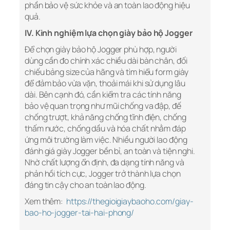
phần bảo vệ sức khỏe và an toàn lao động hiệu
quả.
IV. Kinh nghiệm lựa chọn giày bảo hộ Jogger
Để chọn giày bảo hộ Jogger phù hợp, người
dùng cần đo chính xác chiều dài bàn chân, đối
chiếu bảng size của hãng và tìm hiểu form giày
để đảm bảo vừa vặn, thoải mái khi sử dụng lâu
dài. Bên cạnh đó, cần kiểm tra các tính năng
bảo vệ quan trọng như mũi chống va đập, đế
chống trượt, khả năng chống tĩnh điện, chống
thấm nước, chống dầu và hóa chất nhằm đáp
ứng môi trường làm việc. Nhiều người lao động
đánh giá giày Jogger bền bỉ, an toàn và tiện nghi.
Nhờ chất lượng ổn định, đa dạng tính năng và
phản hồi tích cực, Jogger trở thành lựa chọn
đáng tin cậy cho an toàn lao động.
Xem thêm:
https://thegioigiaybaoho.com/giay-
bao-ho-jogger-tai-hai-phong/