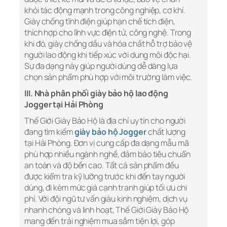
khỏi tác động mạnh trong công nghiệp, cơ khí.
Giày chống tĩnh điện giúp hạn chế tích điện,
thích hợp cho lĩnh vực điện tử, công nghệ. Trong
khi đó, giày chống dầu và hóa chất hỗ trợ bảo vệ
người lao động khi tiếp xúc với dung môi độc hại.
Sự đa dạng này giúp người dùng dễ dàng lựa
chọn sản phẩm phù hợp với môi trường làm việc.
III. Nhà phân phối giày bảo hộ lao động
Jogger tại Hải Phòng
Thế Giới Giày Bảo Hộ là địa chỉ uy tín cho người
đang tìm kiếm
giày bảo hộ Jogger
chất lượng
tại Hải Phòng. Đơn vị cung cấp đa dạng mẫu mã
phù hợp nhiều ngành nghề, đảm bảo tiêu chuẩn
an toàn và độ bền cao. Tất cả sản phẩm đều
được kiểm tra kỹ lưỡng trước khi đến tay người
dùng, đi kèm mức giá cạnh tranh giúp tối ưu chi
phí. Với đội ngũ tư vấn giàu kinh nghiệm, dịch vụ
nhanh chóng và linh hoạt, Thế Giới Giày Bảo Hộ
mang đến trải nghiệm mua sắm tiện lợi, góp