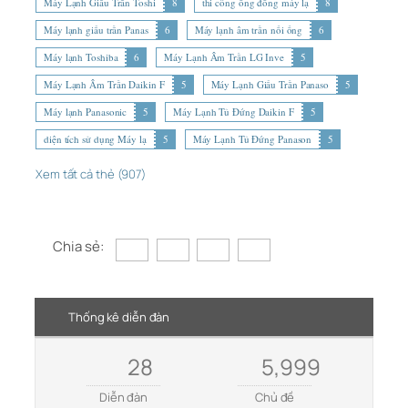
Máy Lạnh Giấu Trần Toshi
8
thi công ống đồng máy lạ
8
Máy lạnh giấu trần Panas
6
Máy lạnh âm trần nối ống
6
Máy lạnh Toshiba
6
Máy Lạnh Âm Trần LG Inve
5
Máy Lạnh Âm Trần Daikin F
5
Máy Lạnh Giấu Trần Panaso
5
Máy lạnh Panasonic
5
Máy Lạnh Tủ Đứng Daikin F
5
diện tích sử dụng Máy lạ
5
Máy Lạnh Tủ Đứng Panason
5
Xem tất cả thẻ (907)
Chia sẻ:
Thống kê diễn đàn
28
5,999
Diễn đàn
Chủ đề