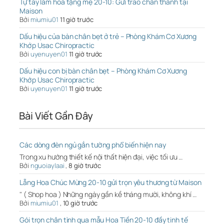
Tự tay làm hoa tặng mẹ 20-10: Gửi trao chân thành tại
Maison
Bởi
miumiu01
11 giờ trước
Dấu hiệu của bàn chân bẹt ở trẻ – Phòng Khám Cơ Xương
Khớp Usac Chiropractic
Bởi
uyenuyen01
11 giờ trước
Dấu hiệu con bị bàn chân bẹt – Phòng Khám Cơ Xương
Khớp Usac Chiropractic
Bởi
uyenuyen01
11 giờ trước
Bài Viết Gần Đây
Các dòng đèn ngủ gắn tường phổ biến hiện nay
Trong xu hướng thiết kế nội thất hiện đại, việc tối ưu …
Bởi
nguoiaylaai
,
8 giờ trước
Lẵng Hoa Chúc Mừng 20-10 gửi trọn yêu thương từ Maison
" ( Shop hoa ) Những ngày gần kề tháng mười, không khí …
Bởi
miumiu01
,
10 giờ trước
Gói trọn chân tình qua mẫu Hoa Tiền 20-10 đầy tinh tế