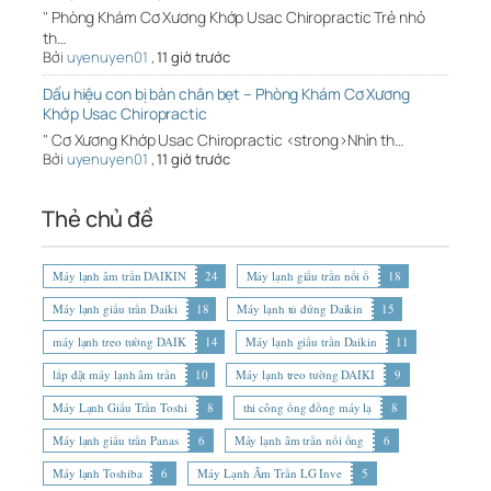
" Phòng Khám Cơ Xương Khớp Usac Chiropractic Trẻ nhỏ
th…
Bởi
uyenuyen01
,
11 giờ trước
Dấu hiệu con bị bàn chân bẹt – Phòng Khám Cơ Xương
Khớp Usac Chiropractic
" Cơ Xương Khớp Usac Chiropractic <strong>Nhìn th…
Bởi
uyenuyen01
,
11 giờ trước
Thẻ chủ đề
Máy lạnh âm trần DAIKIN
24
Máy lạnh giấu trần nối ố
18
Máy lạnh giấu trần Daiki
18
Máy lạnh tủ đứng Daikin
15
máy lạnh treo tường DAIK
14
Máy lạnh giấu trần Daikin
11
lắp đặt máy lạnh âm trần
10
Máy lạnh treo tường DAIKI
9
Máy Lạnh Giấu Trần Toshi
8
thi công ống đồng máy lạ
8
Máy lạnh giấu trần Panas
6
Máy lạnh âm trần nối ống
6
Máy lạnh Toshiba
6
Máy Lạnh Âm Trần LG Inve
5