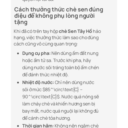
Cách thưởng thức chè sen đúng
điệu để không phụ lòng người
tặng
Khi đã có trên tay hộp
chè Sen Tây Hồ
hảo
hạng, việc thưởng thức làm sao cho đúng
cách cũng vô cùng quan trọng:
Dụng cụ pha:
Nên dùng ấm đất nung
hoặc ấm tử sa. Trước khi pha, hãy
dùng nước sôi tráng toàn bộ ấm chén
để đánh thức nhiệt độ.
Nhiệt độ nước:
Chỉ nên dùng nước
sôi ở mức $85^\circ\text{C} –
90^\circ\text{C}$. Nước quá nóng sẽ
làm cháy chè và khiến hương sen bị
bay mất, nước quá nguội lại không đủ
để cánh chè tỏa hương.
Thời gian hãm:
Không nên ngâm chè