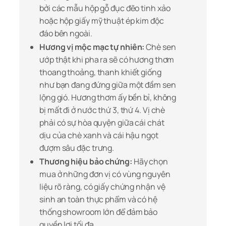
bởi các mẫu hộp gỗ đục đẽo tinh xảo
hoặc hộp giấy mỹ thuật ép kim độc
đáo bên ngoài.
Hương vị mộc mạc tự nhiên:
Chè sen
ướp thật khi pha ra sẽ có hương thơm
thoang thoảng, thanh khiết giống
như bạn đang đứng giữa một đầm sen
lộng gió. Hương thơm ấy bền bỉ, không
bị mất đi ở nước thứ 3, thứ 4. Vị chè
phải có sự hòa quyện giữa cái chát
dịu của chè xanh và cái hậu ngọt
đượm sâu đặc trưng.
Thương hiệu bảo chứng:
Hãy chọn
mua ở những đơn vị có vùng nguyên
liệu rõ ràng, có giấy chứng nhận vệ
sinh an toàn thực phẩm và có hệ
thống showroom lớn để đảm bảo
quyền lợi tối đa.