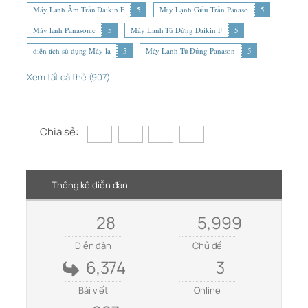
Máy Lạnh Âm Trần Daikin F
5
Máy Lạnh Giấu Trần Panaso
5
Máy lạnh Panasonic
5
Máy Lạnh Tủ Đứng Daikin F
5
diện tích sử dụng Máy lạ
5
Máy Lạnh Tủ Đứng Panason
5
Xem tất cả thẻ (907)
Chia sẻ:
Thống kê diễn đàn
28
5,999
Diễn đàn
Chủ đề
6,374
3
Bài viết
Online