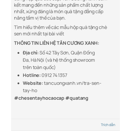
kết mang đến những sản phẩm chất lượng
nhất, xứng đáng là món quà tặng đẳng cấp
nâng tầm vị thế của bạn.
Tìm hiểu thêm về các mẫu hộp quà tặng chè
sen mới nhất tại bài viết
THÔNG TIN LIÊN HỆ TÂN CƯƠNG XANH:
Địa chỉ:
Số 42 Tây Sơn, Quận Đống
Đa, Hà Nội (và hệ thống showroom
trên toàn quốc)
Hotline:
0912 74 1357
Website:
tancuongxanh.vn/tra-sen-
tay-ho
#chesentayhocaocap #quatang
Trích dẫn