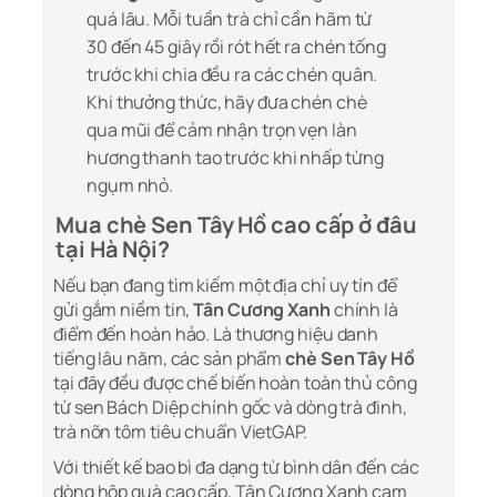
quá lâu. Mỗi tuần trà chỉ cần hãm từ
30 đến 45 giây rồi rót hết ra chén tống
trước khi chia đều ra các chén quân.
Khi thưởng thức, hãy đưa chén chè
qua mũi để cảm nhận trọn vẹn làn
hương thanh tao trước khi nhấp từng
ngụm nhỏ.
Mua chè Sen Tây Hồ cao cấp ở đâu
tại Hà Nội?
Nếu bạn đang tìm kiếm một địa chỉ uy tín để
gửi gắm niềm tin,
Tân Cương Xanh
chính là
điểm đến hoàn hảo. Là thương hiệu danh
tiếng lâu năm, các sản phẩm
chè Sen Tây Hồ
tại đây đều được chế biến hoàn toàn thủ công
từ sen Bách Diệp chính gốc và dòng trà đinh,
trà nõn tôm tiêu chuẩn VietGAP.
Với thiết kế bao bì đa dạng từ bình dân đến các
dòng hộp quà cao cấp, Tân Cương Xanh cam