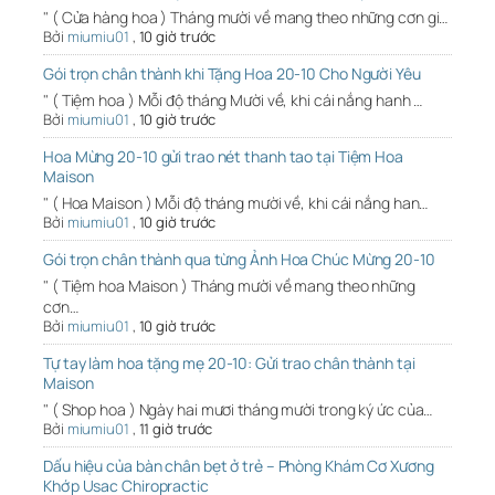
" ( Cửa hàng hoa ) Tháng mười về mang theo những cơn gi…
Bởi
miumiu01
,
10 giờ trước
Gói trọn chân thành khi Tặng Hoa 20-10 Cho Người Yêu
" ( Tiệm hoa ) Mỗi độ tháng Mười về, khi cái nắng hanh …
Bởi
miumiu01
,
10 giờ trước
Hoa Mừng 20-10 gửi trao nét thanh tao tại Tiệm Hoa
Maison
" ( Hoa Maison ) Mỗi độ tháng mười về, khi cái nắng han…
Bởi
miumiu01
,
10 giờ trước
Gói trọn chân thành qua từng Ảnh Hoa Chúc Mừng 20-10
" ( Tiệm hoa Maison ) Tháng mười về mang theo những
cơn…
Bởi
miumiu01
,
10 giờ trước
Tự tay làm hoa tặng mẹ 20-10: Gửi trao chân thành tại
Maison
" ( Shop hoa ) Ngày hai mươi tháng mười trong ký ức của…
Bởi
miumiu01
,
11 giờ trước
Dấu hiệu của bàn chân bẹt ở trẻ – Phòng Khám Cơ Xương
Khớp Usac Chiropractic