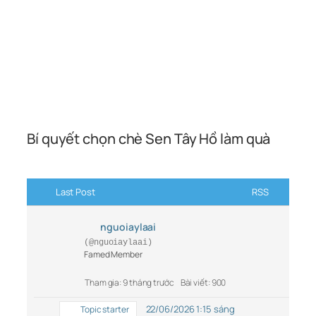
Bí quyết chọn chè Sen Tây Hồ làm quà
Last Post
RSS
nguoiaylaai
(@nguoiaylaai)
Famed Member
Tham gia: 9 tháng trước
Bài viết: 900
22/06/2026 1:15 sáng
Topic starter