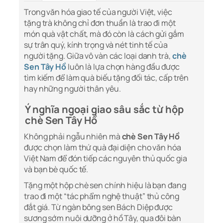
Trong văn hóa giao tế của người Việt, việc
tặng trà không chỉ đơn thuần là trao đi một
món quà vật chất, mà đó còn là cách gửi gắm
sự trân quý, kính trọng và nét tinh tế của
người tặng. Giữa vô vàn các loại danh trà,
chè
Sen Tây Hồ
luôn là lựa chọn hàng đầu được
tìm kiếm để làm quà biếu tặng đối tác, cấp trên
hay những người thân yêu.
Ý nghĩa ngoại giao sâu sắc từ hộp
chè Sen Tây Hồ
Không phải ngẫu nhiên mà
chè Sen Tây Hồ
được chọn làm thứ quà đại diện cho văn hóa
Việt Nam để đón tiếp các nguyên thủ quốc gia
và bạn bè quốc tế.
Tặng một hộp chè sen chính hiệu là bạn đang
trao đi một “tác phẩm nghệ thuật” thủ công
đắt giá. Từ ngàn bông sen Bách Diệp được
sương sớm nuôi dưỡng ở hồ Tây, qua đôi bàn