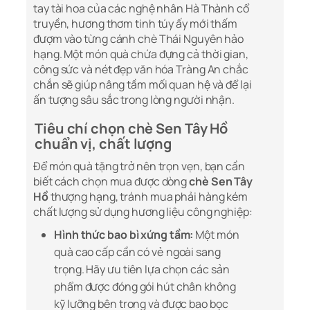
tay tài hoa của các nghệ nhân Hà Thành cổ
truyền, hương thơm tinh túy ấy mới thấm
đượm vào từng cánh chè Thái Nguyên hảo
hạng. Một món quà chứa đựng cả thời gian,
công sức và nét đẹp văn hóa Tràng An chắc
chắn sẽ giúp nâng tầm mối quan hệ và để lại
ấn tượng sâu sắc trong lòng người nhận.
Tiêu chí chọn chè Sen Tây Hồ
chuẩn vị, chất lượng
Để món quà tặng trở nên trọn vẹn, bạn cần
biết cách chọn mua được dòng
chè Sen Tây
Hồ
thượng hạng, tránh mua phải hàng kém
chất lượng sử dụng hương liệu công nghiệp:
Hình thức bao bì xứng tầm:
Một món
quà cao cấp cần có vẻ ngoài sang
trọng. Hãy ưu tiên lựa chọn các sản
phẩm được đóng gói hút chân không
kỹ lưỡng bên trong và được bao bọc