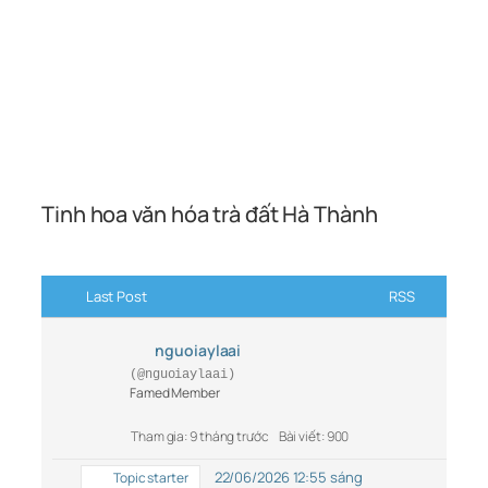
Tinh hoa văn hóa trà đất Hà Thành
Last Post
RSS
nguoiaylaai
(@nguoiaylaai)
Famed Member
Tham gia: 9 tháng trước
Bài viết: 900
22/06/2026 12:55 sáng
Topic starter