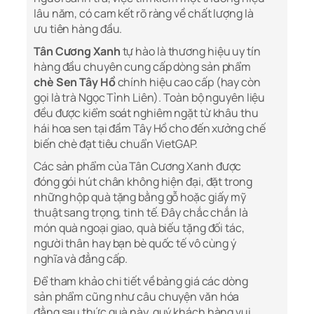
lâu năm, có cam kết rõ ràng về chất lượng là
ưu tiên hàng đầu.
Tân Cương Xanh
tự hào là thương hiệu uy tín
hàng đầu chuyên cung cấp dòng sản phẩm
chè Sen Tây Hồ
chính hiệu cao cấp (hay còn
gọi là trà Ngọc Tỉnh Liên). Toàn bộ nguyên liệu
đều được kiểm soát nghiêm ngặt từ khâu thu
hái hoa sen tại đầm Tây Hồ cho đến xưởng chế
biến chè đạt tiêu chuẩn VietGAP.
Các sản phẩm của Tân Cương Xanh được
đóng gói hút chân không hiện đại, đặt trong
những hộp quà tặng bằng gỗ hoặc giấy mỹ
thuật sang trọng, tinh tế. Đây chắc chắn là
món quà ngoại giao, quà biếu tặng đối tác,
người thân hay bạn bè quốc tế vô cùng ý
nghĩa và đẳng cấp.
Để tham khảo chi tiết về bảng giá các dòng
sản phẩm cũng như câu chuyện văn hóa
đằng sau thức quà này, quý khách hàng vui