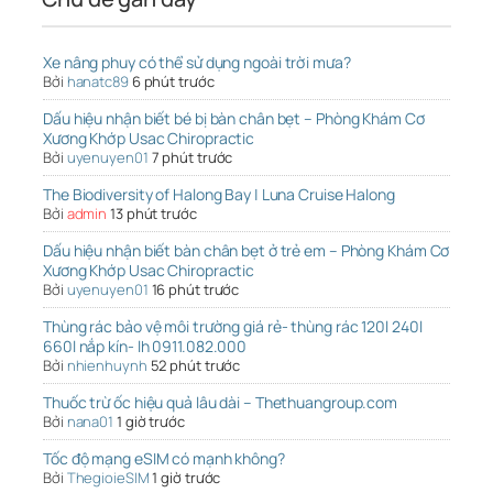
Xe nâng phuy có thể sử dụng ngoài trời mưa?
Bởi
hanatc89
6 phút trước
Dấu hiệu nhận biết bé bị bàn chân bẹt – Phòng Khám Cơ
Xương Khớp Usac Chiropractic
Bởi
uyenuyen01
7 phút trước
The Biodiversity of Halong Bay | Luna Cruise Halong
Bởi
admin
13 phút trước
Dấu hiệu nhận biết bàn chân bẹt ở trẻ em – Phòng Khám Cơ
Xương Khớp Usac Chiropractic
Bởi
uyenuyen01
16 phút trước
Thùng rác bảo vệ môi trường giá rẻ- thùng rác 120l 240l
660l nắp kín- lh 0911.082.000
Bởi
nhienhuynh
52 phút trước
Thuốc trừ ốc hiệu quả lâu dài – Thethuangroup.com
Bởi
nana01
1 giờ trước
Tốc độ mạng eSIM có mạnh không?
Bởi
ThegioieSIM
1 giờ trước