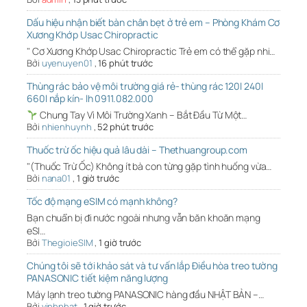
Dấu hiệu nhận biết bàn chân bẹt ở trẻ em – Phòng Khám Cơ
Xương Khớp Usac Chiropractic
" Cơ Xương Khớp Usac Chiropractic Trẻ em có thể gặp nhi…
Bởi
uyenuyen01
,
16 phút trước
Thùng rác bảo vệ môi trường giá rẻ- thùng rác 120l 240l
660l nắp kín- lh 0911.082.000
Chung Tay Vì Môi Trường Xanh – Bắt Đầu Từ Một…
Bởi
nhienhuynh
,
52 phút trước
Thuốc trừ ốc hiệu quả lâu dài – Thethuangroup.com
"(Thuốc Trừ Ốc) Không ít bà con từng gặp tình huống vừa…
Bởi
nana01
,
1 giờ trước
Tốc độ mạng eSIM có mạnh không?
Bạn chuẩn bị đi nước ngoài nhưng vẫn băn khoăn mạng
eSI…
Bởi
ThegioieSIM
,
1 giờ trước
Chúng tôi sẽ tới khảo sát và tư vấn lắp Điều hòa treo tường
PANASONIC tiết kiệm năng lượng
Máy lạnh treo tường PANASONIC hàng đầu NHẬT BẢN –…
Bởi
vinhphat
,
1 giờ trước