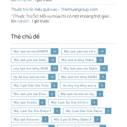
Thuốc trừ ốc hiệu quả cao – Thethuangroup.com
"(Thuốc Trừ Ốc) Mỗi vụ mùa chỉ có một khoảng thời gian …
Bởi
nana01
,
1 giờ trước
Thẻ chủ đề
Máy lạnh âm trần DAIKIN
24
Máy lạnh giấu trần nối ố
18
Máy lạnh giấu trần Daiki
18
Máy lạnh tủ đứng Daikin
15
máy lạnh treo tường DAIK
14
Máy lạnh giấu trần Daikin
11
lắp đặt máy lạnh âm trần
10
Máy lạnh treo tường DAIKI
9
Máy Lạnh Giấu Trần Toshi
8
thi công ống đồng máy lạ
8
Máy lạnh giấu trần Panas
6
Máy lạnh âm trần nối ống
6
Máy lạnh Toshiba
6
Máy Lạnh Âm Trần LG Inve
5
Máy Lạnh Âm Trần Daikin F
5
Máy Lạnh Giấu Trần Panaso
5
Máy lạnh Panasonic
5
Máy Lạnh Tủ Đứng Daikin F
5