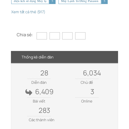
diện tích sử dụng Máy lạ
5
Máy Lạnh Tủ Đứng Panason
5
Xem tất cả thẻ (917)
Chia sẻ:
Thống kê diễn đàn
28
6,034
Diễn đàn
Chủ đề
6,409
3
Bài viết
Online
283
Các thành viên