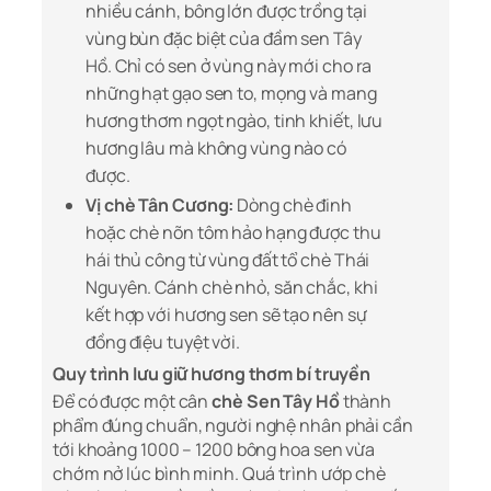
nhiều cánh, bông lớn được trồng tại
vùng bùn đặc biệt của đầm sen Tây
Hồ. Chỉ có sen ở vùng này mới cho ra
những hạt gạo sen to, mọng và mang
hương thơm ngọt ngào, tinh khiết, lưu
hương lâu mà không vùng nào có
được.
Vị chè Tân Cương:
Dòng chè đinh
hoặc chè nõn tôm hảo hạng được thu
hái thủ công từ vùng đất tổ chè Thái
Nguyên. Cánh chè nhỏ, săn chắc, khi
kết hợp với hương sen sẽ tạo nên sự
đồng điệu tuyệt vời.
Quy trình lưu giữ hương thơm bí truyền
Để có được một cân
chè Sen Tây Hồ
thành
phẩm đúng chuẩn, người nghệ nhân phải cần
tới khoảng 1000 – 1200 bông hoa sen vừa
chớm nở lúc bình minh. Quá trình ướp chè