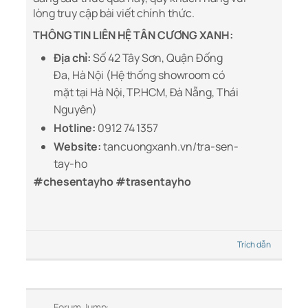
lòng truy cập bài viết chính thức.
THÔNG TIN LIÊN HỆ TÂN CƯƠNG XANH:
Địa chỉ:
Số 42 Tây Sơn, Quận Đống
Đa, Hà Nội (Hệ thống showroom có
mặt tại Hà Nội, TP.HCM, Đà Nẵng, Thái
Nguyên)
Hotline:
0912 74 1357
Website:
tancuongxanh.vn/tra-sen-
tay-ho
#chesentayho #trasentayho
Trích dẫn
Forum Jump: