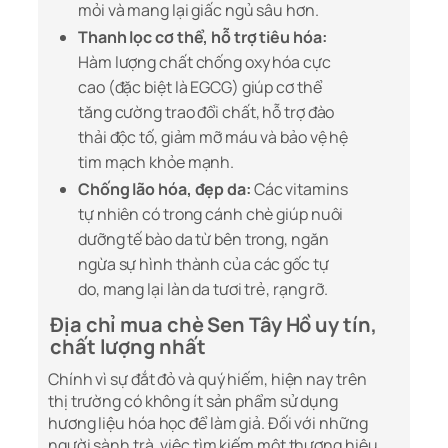
mỏi và mang lại giấc ngủ sâu hơn.
Thanh lọc cơ thể, hỗ trợ tiêu hóa:
Hàm lượng chất chống oxy hóa cực
cao (đặc biệt là EGCG) giúp cơ thể
tăng cường trao đổi chất, hỗ trợ đào
thải độc tố, giảm mỡ máu và bảo vệ hệ
tim mạch khỏe mạnh.
Chống lão hóa, đẹp da:
Các vitamins
tự nhiên có trong cánh chè giúp nuôi
dưỡng tế bào da từ bên trong, ngăn
ngừa sự hình thành của các gốc tự
do, mang lại làn da tươi trẻ, rạng rỡ.
Địa chỉ mua chè Sen Tây Hồ uy tín,
chất lượng nhất
Chính vì sự đắt đỏ và quý hiếm, hiện nay trên
thị trường có không ít sản phẩm sử dụng
hương liệu hóa học để làm giả. Đối với những
người sành trà, việc tìm kiếm một thương hiệu