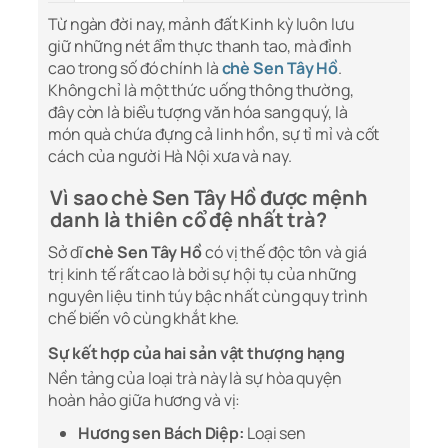
Từ ngàn đời nay, mảnh đất Kinh kỳ luôn lưu
giữ những nét ẩm thực thanh tao, mà đỉnh
cao trong số đó chính là
chè Sen Tây Hồ
.
Không chỉ là một thức uống thông thường,
đây còn là biểu tượng văn hóa sang quý, là
món quà chứa đựng cả linh hồn, sự tỉ mỉ và cốt
cách của người Hà Nội xưa và nay.
Vì sao chè Sen Tây Hồ được mệnh
danh là thiên cổ đệ nhất trà?
Sở dĩ
chè Sen Tây Hồ
có vị thế độc tôn và giá
trị kinh tế rất cao là bởi sự hội tụ của những
nguyên liệu tinh túy bậc nhất cùng quy trình
chế biến vô cùng khắt khe.
Sự kết hợp của hai sản vật thượng hạng
Nền tảng của loại trà này là sự hòa quyện
hoàn hảo giữa hương và vị:
Hương sen Bách Diệp:
Loại sen