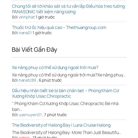
Chúng tôi sẽ tới khảo sát và tư vấn lắp Điều hòa treo tường
PANASONIC tiết kiệm năng lượng
Bởi
vinhphat
1 giờ trước
Thuốc trừ ốc hiệu quả cao – Thethuangroup.com
Bởi
nana01
1 giờ trước
Bài Viết Gần Đây
Xe nâng phuy có thể sử dụng ngoài trời mưa?
Xe nâng phuy có thể sử dụng ngoài trời mưa?Xe nâng phuy…
Bởi
hanatc89
,
6 phút trước
Dấu hiệu nhận biết bé bị bàn chân bẹt – Phòng Khám Cơ
Xương Khớp Usac Chiropractic
" Phòng Khám Cơ Xương Khớp Usac Chiropractic Bé nhà
bạn…
Bởi
uyenuyen01
,
7 phút trước
The Biodiversity of Halong Bay | Luna Cruise Halong
The Biodiversity of Halong Bay: More Than Just Beautifu…
Bởi
admin
,
13 phút trước