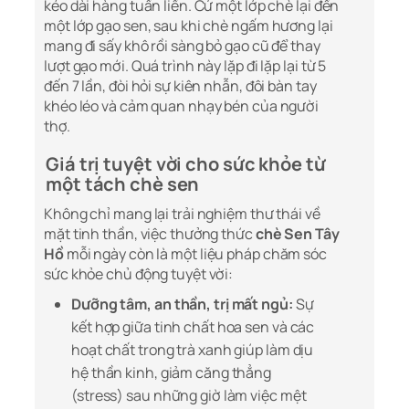
kéo dài hàng tuần liền. Cứ một lớp chè lại đến
một lớp gạo sen, sau khi chè ngấm hương lại
mang đi sấy khô rồi sàng bỏ gạo cũ để thay
lượt gạo mới. Quá trình này lặp đi lặp lại từ 5
đến 7 lần, đòi hỏi sự kiên nhẫn, đôi bàn tay
khéo léo và cảm quan nhạy bén của người
thợ.
Giá trị tuyệt vời cho sức khỏe từ
một tách chè sen
Không chỉ mang lại trải nghiệm thư thái về
mặt tinh thần, việc thưởng thức
chè Sen Tây
Hồ
mỗi ngày còn là một liệu pháp chăm sóc
sức khỏe chủ động tuyệt vời:
Dưỡng tâm, an thần, trị mất ngủ:
Sự
kết hợp giữa tinh chất hoa sen và các
hoạt chất trong trà xanh giúp làm dịu
hệ thần kinh, giảm căng thẳng
(stress) sau những giờ làm việc mệt