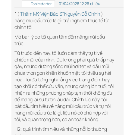
01/04/2026 12:26 chiều
Topic starter
” (
Thẩm Mỹ Viện Bác Sĩ Nguyễn Đỗ Chỉnh
)
nâng mũi cấu trúc là gì: trải nghiệm thực tế từ
chính tôi
Mở bài: lý do tôi quan tâm đến nâng mũi cấu
trúc
Từ trước đến nay, tôi luôn cảm thấy tự ti về
chiếc mũi của mình. Dù không phải quá thấp hay
gãy, nhưng đường sống mũi hơi tẹt và đầu mũi
chưa thon gọn khiến khuôn mặt tôi thiếu sự hài
hòa. Tôi đã từng nghĩ rằng việc trang điểm hay
tạo khối có thể cứu vãn, nhưng càng lớn tuổi, tôi
nhận ra những phương pháp tạm thời không đủ
để mang lại sự tự tin lâu dài. Chính lúc này, tôi
bắt đầu tìm hiểu về nâng mũi cấu trúc và tự hỏi
nâng mũi cấu trúc là gì, liệu nó có phù hợp với
tôi, và quan trọng hơn, có an toàn không.
H2: quá trình tìm hiểu và những nỗi lo thường