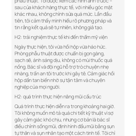
phẫu thuật. Tôi được xem các hình ảnh trước –
sau của khách hàng thực tế, với nhiều góc mặt
khác nhau, không chỉnh sửa quá mức. Lần đầu
tiên, tôi cảm thấy mình hiểu rõ phương pháp và
tin rằng kết quả sẽ tự nhiên, không giả tạo.
H2: trải nghiệm thực tế khi đến thẩm mỹ viện
Ngày thực hiện, tôi vừa hồi hộp vừa háo hức.
Phòng phẫu thuật được chuẩn bị gọn gàng,
sạch sẽ, ánh sáng dịu, không có mùi thuốc quá
nồng. Bác sĩ và đội ngũ hỗ trợ trò chuyện nhẹ
nhàng, trấn an tôi trước khi gây tê. Cảm giác hồi
hộp dần tan biến nhờ sự tận tâm và chuyên
nghiệp của mọi người.
H2: quá trình thực hiện nâng mũi cấu trúc
Quá trình thực hiện diễn ra trong khoảng hai giờ.
Tôi không muốn mô tả quá chi tiết kỹ thuật vì sợ
gây cảm giác khó chịu, nhưng cơ bản là bác sĩ
điều chỉnh sống mũi, định hình đầu mũi bằng sụn
tự thân và sụn nhân tạo một cách tinh tế. Tôi chỉ