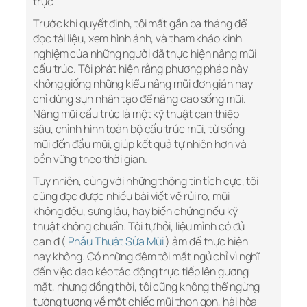
trực
Trước khi quyết định, tôi mất gần ba tháng để
đọc tài liệu, xem hình ảnh, và tham khảo kinh
nghiệm của những người đã thực hiện nâng mũi
cấu trúc. Tôi phát hiện rằng phương pháp này
không giống những kiểu nâng mũi đơn giản hay
chỉ dùng sụn nhân tạo để nâng cao sống mũi.
Nâng mũi cấu trúc là một kỹ thuật can thiệp
sâu, chỉnh hình toàn bộ cấu trúc mũi, từ sống
mũi đến đầu mũi, giúp kết quả tự nhiên hơn và
bền vững theo thời gian.
Tuy nhiên, cùng với những thông tin tích cực, tôi
cũng đọc được nhiều bài viết về rủi ro, mũi
không đều, sưng lâu, hay biến chứng nếu kỹ
thuật không chuẩn. Tôi tự hỏi, liệu mình có đủ
can đ (
Phẫu Thuật Sửa Mũi
) ảm để thực hiện
hay không. Có những đêm tôi mất ngủ chỉ vì nghĩ
đến việc dao kéo tác động trực tiếp lên gương
mặt, nhưng đồng thời, tôi cũng không thể ngừng
tưởng tượng về một chiếc mũi thon gọn, hài hòa