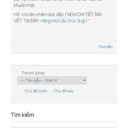
khuôn mặt.
H3: có cần chăm sóc đặc ( XEM CHI TIẾT BÀI
VIẾT TẠI ĐÂY:
nâng mũi cấu trúc là gì
) “
Trích dẫn
Forum Jump:
Chủ đề trước
Chủ đề sau
Tìm kiếm