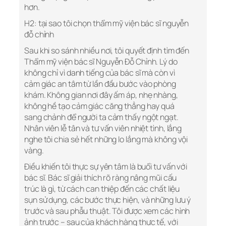
hơn.
H2: tại sao tôi chọn thẩm mỹ viện bác sĩ nguyễn
đỗ chỉnh
Sau khi so sánh nhiều nơi, tôi quyết định tìm đến
Thẩm mỹ viện bác sĩ Nguyễn Đỗ Chỉnh. Lý do
không chỉ vì danh tiếng của bác sĩ mà còn vì
cảm giác an tâm từ lần đầu bước vào phòng
khám. Không gian nơi đây ấm áp, nhẹ nhàng,
không hề tạo cảm giác căng thẳng hay quá
sang chảnh để người ta cảm thấy ngột ngạt.
Nhân viên lễ tân và tư vấn viên nhiệt tình, lắng
nghe tôi chia sẻ hết những lo lắng mà không vội
vàng.
Điều khiến tôi thực sự yên tâm là buổi tư vấn với
bác sĩ. Bác sĩ giải thích rõ ràng nâng mũi cấu
trúc là gì, từ cách can thiệp đến các chất liệu
sụn sử dụng, các bước thực hiện, và những lưu ý
trước và sau phẫu thuật. Tôi được xem các hình
ảnh trước – sau của khách hàng thực tế, với