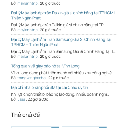
Bởi
maylanhtnp
,
20 giờ trước
Đại lý Máy lạnh áp trần Daikin giá sỉ chính hãng tại TP.HCM |
Thiên Ngân Phát
Đại lý Máy lạnh áp trần Daikin giá sỉ chính hãng tại TP…
Bởi
maylanhtnp
,
20 giờ trước
Đại Lý Máy Lạnh Âm Trần Samsung Giá Sỉ Chính Hãng Tại
TP.HCM – Thiên Ngân Phát
Đại Lý Máy Lạnh Âm Trần Samsung Giá Sỉ Chính Hãng Tại T…
Bởi
maylanhtnp
,
20 giờ trước
Tổng quan về giày bảo hộ tại Vĩnh Long
Vĩnh Long đang phát triển mạnh với nhiều khu công nghiệ…
Bởi
trangvangbaoho
,
22 giờ trước
Địa chỉ nhà phân phối 3M tại Lai Châu uy tín
Khi lựa chọn thiết bị bảo hộ lao động, nhiều doanh nghi…
Bởi
Lasa
,
22 giờ trước
Thẻ chủ đề