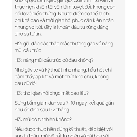
không tạo cảm giác giả tạo. Quá trình tư vấn và
thực hiện khiến tôi yên tâm tuyệt đối, không còn
nỗi lo về biến chứng. Nhược điểm có thể là chi
phí khá cao và thời gian hồi phục cần kiên nhẫn,
nhưng với tôi, đây là khoản đầu tư xứng đáng
cho sự tự tin.
H2: giải đáp các thắc mắc thường gặp về nâng
mũi cấu trúc
H3: nâng mũi cấu trúc có đau không?
Nhờ gây tê và kỹ thuật nhẹ nhàng, hầu hết chỉ
cảm thấy áp lực và một chút khó chịu, không
đau dữ dội.
H3: thời gian hồi phục mất bao lâu?
Sưng bầm giảm dần sau 7-10 ngày, kết quả gần
như ổn định sau 1-2 tháng.
H3: mũi có tự nhiên không?
Nếu được thực hiện đúng kỹ thuật, đặc biệt với
sụn tự thân, mũi sẽ rất tự nhiên và hài hòa với