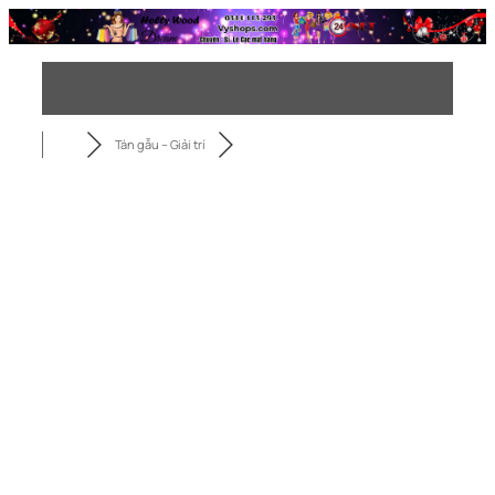
Chuyển
đến
phần
nội
dung
Tán gẫu – Giải trí