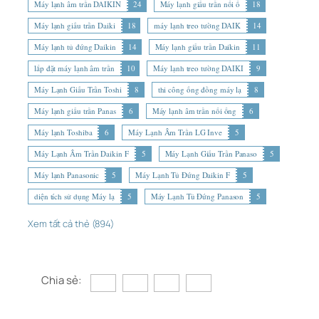
Máy lạnh âm trần DAIKIN
24
Máy lạnh giấu trần nối ố
18
Máy lạnh giấu trần Daiki
18
máy lạnh treo tường DAIK
14
Máy lạnh tủ đứng Daikin
14
Máy lạnh giấu trần Daikin
11
lắp đặt máy lạnh âm trần
10
Máy lạnh treo tường DAIKI
9
Máy Lạnh Giấu Trần Toshi
8
thi công ống đồng máy lạ
8
Máy lạnh giấu trần Panas
6
Máy lạnh âm trần nối ống
6
Máy lạnh Toshiba
6
Máy Lạnh Âm Trần LG Inve
5
Máy Lạnh Âm Trần Daikin F
5
Máy Lạnh Giấu Trần Panaso
5
Máy lạnh Panasonic
5
Máy Lạnh Tủ Đứng Daikin F
5
diện tích sử dụng Máy lạ
5
Máy Lạnh Tủ Đứng Panason
5
Xem tất cả thẻ (894)
Chia sẻ: