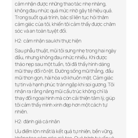
cảm nhận được những thao tác nhẹ nhàng,
không đau nhức quá mức nhờ gây tê hiệu quả.
Trong suốt quá trình, bác sĩ liên tục hỏi thăm
cảm giác của tôi, khiến tôi cảm thấy được chăm
sóc và an toàn tuyệt đối.
H2: cảm nhận sau khi thực hiện
Sau phẫu thuật, mũi tôi sưng nhẹ trong hai ngày
đầu, nhưng không đau nhức nhiều. Khi được
tháo nẹp sau một tuần, tôi đã thấy hình dáng
mũi thay đổi rõ rệt. Đường sống mũi thẳng, đầu
mũi thon gọn, hài hòa với khuôn mặt. Cảm giác
tự tin và hạnh phúc tràn ngập khi soi gương. Tôi
nhận ra rằng nâng mũi cấu trúc không chỉ là
thay đổi ngoại hình mà còn cải thiện tâm lý, giúp
tôi cảm thấy mình xinh đẹp hơn một cách tự
nhiên.
H2: đánh giá cá nhân
Ưu điểm lớn nhất là kết quả tự nhiên, bền vững,