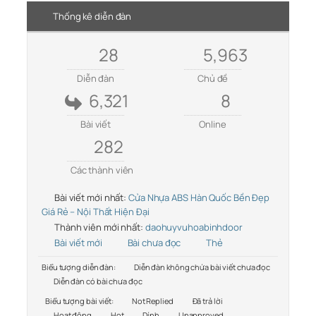
Thống kê diễn đàn
28
5,963
Diễn đàn
Chủ đề
6,321
8
Bài viết
Online
282
Các thành viên
Bài viết mới nhất:
Cửa Nhựa ABS Hàn Quốc Bền Đẹp
Giá Rẻ – Nội Thất Hiện Đại
Thành viên mới nhất:
daohuyvuhoabinhdoor
Bài viết mới
Bài chưa đọc
Thẻ
Biểu tượng diễn đàn:
Diễn đàn không chứa bài viết chưa đọc
Diễn đàn có bài chưa đọc
Biểu tượng bài viết:
Not Replied
Đã trả lời
Hoạt động
Hot
Dính
Unapproved