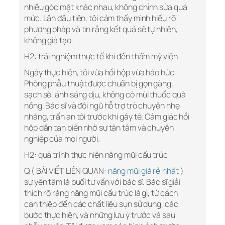
nhiều góc mặt khác nhau, không chỉnh sửa quá
mức. Lần đầu tiên, tôi cảm thấy mình hiểu rõ
phương pháp và tin rằng kết quả sẽ tự nhiên,
không giả tạo.
H2: trải nghiệm thực tế khi đến thẩm mỹ viện
Ngày thực hiện, tôi vừa hồi hộp vừa háo hức.
Phòng phẫu thuật được chuẩn bị gọn gàng,
sạch sẽ, ánh sáng dịu, không có mùi thuốc quá
nồng. Bác sĩ và đội ngũ hỗ trợ trò chuyện nhẹ
nhàng, trấn an tôi trước khi gây tê. Cảm giác hồi
hộp dần tan biến nhờ sự tận tâm và chuyên
nghiệp của mọi người.
H2: quá trình thực hiện nâng mũi cấu trúc
Q ( BÀI VIẾT LIÊN QUAN:
nâng mũi giá rẻ nhất
)
sự yên tâm là buổi tư vấn với bác sĩ. Bác sĩ giải
thích rõ ràng nâng mũi cấu trúc là gì, từ cách
can thiệp đến các chất liệu sụn sử dụng, các
bước thực hiện, và những lưu ý trước và sau