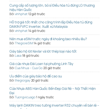
Cung cấp số lượng lớn, bỏ sỉ Điều hòa tủ đứng LG thương
hiệu Hàn Quốc
Bởi
vinhphat
12 giờ trước
Hỗ trợ giá tốt nhất cho công trình lắp Điều hòa tủ đứng
DAIKIN FVFC Inverter, Xuất xứ Malaysia
Bởi
vinhphat
14 giờ trước
Nên mua eSIM trước ngày đi khoảng bao nhiêu lâu?
Bởi
ThegioieSIM
14 giờ trước
Giày bảo hộ lót Kevlar và lót thép loại nào tốt
Bởi
Lasa
18 giờ trước
Giá cửa nhựa Đài Loan tại phường Linh Tây
Bởi
Cua Nhua – Cua Go
20 giờ trước
Ưu điểm của giày bảo hộ đế cao su
Bởi
thegioigay
20 giờ trước
Cửa Nhựa ABS Hàn Quốc Bền Đẹp Giá Rẻ – Nội Thất Hiện
Đại
Bởi
Tuongvicuago
1 ngày trước
Máy lạnh DAIKIN treo tường Inverter R32 chuyên về bán lẻ –