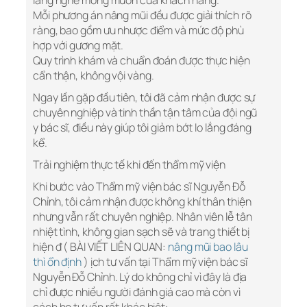
lắng nghe mong muốn của khách hàng.
Mỗi phương án nâng mũi đều được giải thích rõ
ràng, bao gồm ưu nhược điểm và mức độ phù
hợp với gương mặt.
Quy trình khám và chuẩn đoán được thực hiện
cẩn thận, không vội vàng.
Ngay lần gặp đầu tiên, tôi đã cảm nhận được sự
chuyên nghiệp và tinh thần tận tâm của đội ngũ
y bác sĩ, điều này giúp tôi giảm bớt lo lắng đáng
kể.
Trải nghiệm thực tế khi đến thẩm mỹ viện
Khi bước vào Thẩm mỹ viện bác sĩ Nguyễn Đỗ
Chỉnh, tôi cảm nhận được không khí thân thiện
nhưng vẫn rất chuyên nghiệp. Nhân viên lễ tân
nhiệt tình, không gian sạch sẽ và trang thiết bị
hiện đ ( BÀI VIẾT LIÊN QUAN:
nâng mũi bao lâu
thì ổn định
) ịch tư vấn tại Thẩm mỹ viện bác sĩ
Nguyễn Đỗ Chỉnh. Lý do không chỉ vì đây là địa
chỉ được nhiều người đánh giá cao mà còn vì