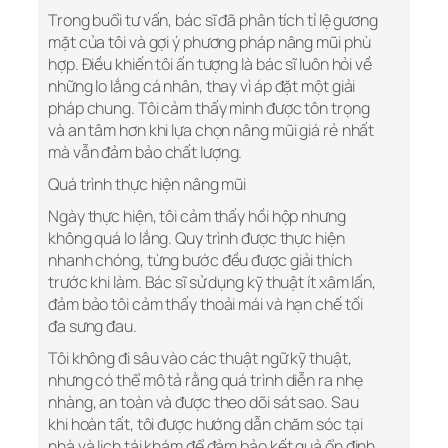
Trong buổi tư vấn, bác sĩ đã phân tích tỉ lệ gương
mặt của tôi và gợi ý phương pháp nâng mũi phù
hợp. Điều khiến tôi ấn tượng là bác sĩ luôn hỏi về
những lo lắng cá nhân, thay vì áp đặt một giải
pháp chung. Tôi cảm thấy mình được tôn trọng
và an tâm hơn khi lựa chọn nâng mũi giá rẻ nhất
mà vẫn đảm bảo chất lượng.
Quá trình thực hiện nâng mũi
Ngày thực hiện, tôi cảm thấy hồi hộp nhưng
không quá lo lắng. Quy trình được thực hiện
nhanh chóng, từng bước đều được giải thích
trước khi làm. Bác sĩ sử dụng kỹ thuật ít xâm lấn,
đảm bảo tôi cảm thấy thoải mái và hạn chế tối
đa sưng đau.
Tôi không đi sâu vào các thuật ngữ kỹ thuật,
nhưng có thể mô tả rằng quá trình diễn ra nhẹ
nhàng, an toàn và được theo dõi sát sao. Sau
khi hoàn tất, tôi được hướng dẫn chăm sóc tại
nhà và lịch tái khám để đảm bảo kết quả ổn định.