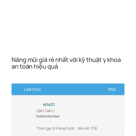
Nâng mũi giá rẻ nhất với kỹ thuật y khoa
an toàn hiệu quả
Last Post
RSS
ella01
(@ella01)
Noble Member
Tham gia: 8 tháng trước
Bài viết: 336