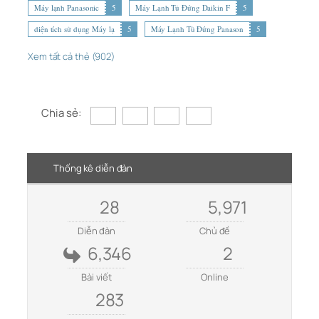
Máy lạnh Panasonic
5
Máy Lạnh Tủ Đứng Daikin F
5
diện tích sử dụng Máy lạ
5
Máy Lạnh Tủ Đứng Panason
5
Xem tất cả thẻ (902)
Chia sẻ:
Thống kê diễn đàn
28
5,971
Diễn đàn
Chủ đề
6,346
2
Bài viết
Online
283