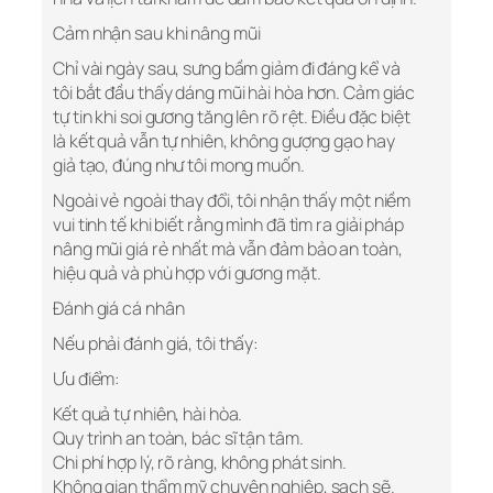
Cảm nhận sau khi nâng mũi
Chỉ vài ngày sau, sưng bầm giảm đi đáng kể và
tôi bắt đầu thấy dáng mũi hài hòa hơn. Cảm giác
tự tin khi soi gương tăng lên rõ rệt. Điều đặc biệt
là kết quả vẫn tự nhiên, không gượng gạo hay
giả tạo, đúng như tôi mong muốn.
Ngoài vẻ ngoài thay đổi, tôi nhận thấy một niềm
vui tinh tế khi biết rằng mình đã tìm ra giải pháp
nâng mũi giá rẻ nhất mà vẫn đảm bảo an toàn,
hiệu quả và phù hợp với gương mặt.
Đánh giá cá nhân
Nếu phải đánh giá, tôi thấy:
Ưu điểm:
Kết quả tự nhiên, hài hòa.
Quy trình an toàn, bác sĩ tận tâm.
Chi phí hợp lý, rõ ràng, không phát sinh.
Không gian thẩm mỹ chuyên nghiệp, sạch sẽ.