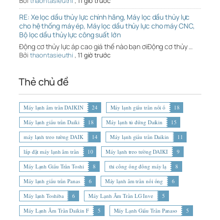
Bởi
thaontasieuthi
,
11 giờ trước
RE: Xe lọc dầu thủy lực chính hãng, Máy lọc dầu thủy lực
cho hệ thống máy ép, Máy lọc dầu thủy lực cho máy CNC,
Bộ lọc dầu thủy lực công suất lớn
Động cơ thủy lực áp cao giá thế nào bạn ơiĐộng cơ thủy …
Bởi
thaontasieuthi
,
11 giờ trước
Thẻ chủ đề
Máy lạnh âm trần DAIKIN
24
Máy lạnh giấu trần nối ố
18
Máy lạnh giấu trần Daiki
18
Máy lạnh tủ đứng Daikin
15
máy lạnh treo tường DAIK
14
Máy lạnh giấu trần Daikin
11
lắp đặt máy lạnh âm trần
10
Máy lạnh treo tường DAIKI
9
Máy Lạnh Giấu Trần Toshi
8
thi công ống đồng máy lạ
8
Máy lạnh giấu trần Panas
6
Máy lạnh âm trần nối ống
6
Máy lạnh Toshiba
6
Máy Lạnh Âm Trần LG Inve
5
Máy Lạnh Âm Trần Daikin F
5
Máy Lạnh Giấu Trần Panaso
5