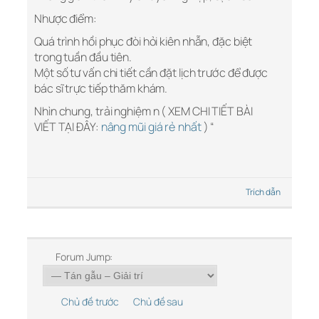
Nhược điểm:
Quá trình hồi phục đòi hỏi kiên nhẫn, đặc biệt
trong tuần đầu tiên.
Một số tư vấn chi tiết cần đặt lịch trước để được
bác sĩ trực tiếp thăm khám.
Nhìn chung, trải nghiệm n ( XEM CHI TIẾT BÀI
VIẾT TẠI ĐÂY:
nâng mũi giá rẻ nhất
) “
Trích dẫn
Forum Jump:
Chủ đề trước
Chủ đề sau