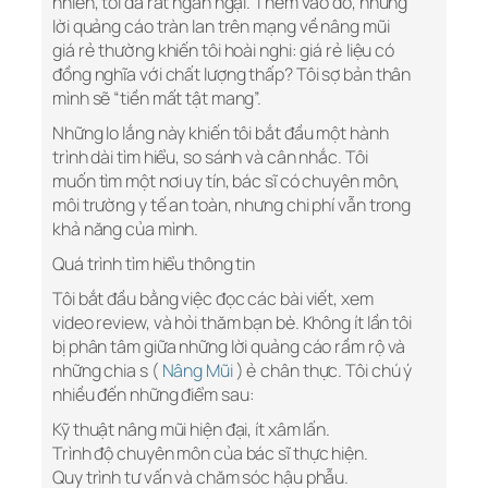
nhiên, tôi đã rất ngần ngại. Thêm vào đó, những
lời quảng cáo tràn lan trên mạng về nâng mũi
giá rẻ thường khiến tôi hoài nghi: giá rẻ liệu có
đồng nghĩa với chất lượng thấp? Tôi sợ bản thân
mình sẽ “tiền mất tật mang”.
Những lo lắng này khiến tôi bắt đầu một hành
trình dài tìm hiểu, so sánh và cân nhắc. Tôi
muốn tìm một nơi uy tín, bác sĩ có chuyên môn,
môi trường y tế an toàn, nhưng chi phí vẫn trong
khả năng của mình.
Quá trình tìm hiểu thông tin
Tôi bắt đầu bằng việc đọc các bài viết, xem
video review, và hỏi thăm bạn bè. Không ít lần tôi
bị phân tâm giữa những lời quảng cáo rầm rộ và
những chia s (
Nâng Mũi
) ẻ chân thực. Tôi chú ý
nhiều đến những điểm sau:
Kỹ thuật nâng mũi hiện đại, ít xâm lấn.
Trình độ chuyên môn của bác sĩ thực hiện.
Quy trình tư vấn và chăm sóc hậu phẫu.