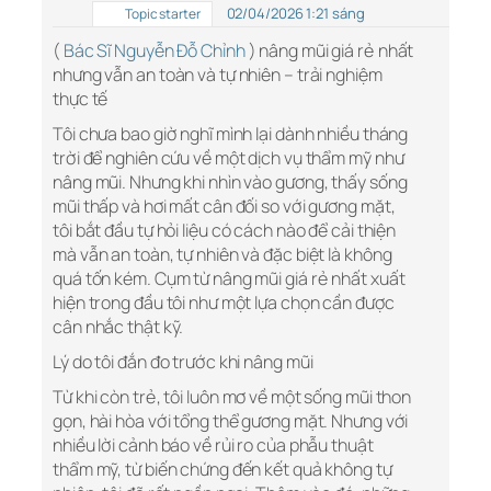
02/04/2026 1:21 sáng
Topic starter
(
Bác Sĩ Nguyễn Đỗ Chỉnh
) nâng mũi giá rẻ nhất
nhưng vẫn an toàn và tự nhiên – trải nghiệm
thực tế
Tôi chưa bao giờ nghĩ mình lại dành nhiều tháng
trời để nghiên cứu về một dịch vụ thẩm mỹ như
nâng mũi. Nhưng khi nhìn vào gương, thấy sống
mũi thấp và hơi mất cân đối so với gương mặt,
tôi bắt đầu tự hỏi liệu có cách nào để cải thiện
mà vẫn an toàn, tự nhiên và đặc biệt là không
quá tốn kém. Cụm từ nâng mũi giá rẻ nhất xuất
hiện trong đầu tôi như một lựa chọn cần được
cân nhắc thật kỹ.
Lý do tôi đắn đo trước khi nâng mũi
Từ khi còn trẻ, tôi luôn mơ về một sống mũi thon
gọn, hài hòa với tổng thể gương mặt. Nhưng với
nhiều lời cảnh báo về rủi ro của phẫu thuật
thẩm mỹ, từ biến chứng đến kết quả không tự