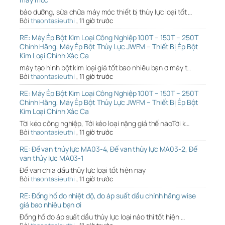
bảo dưỡng, sửa chữa máy móc thiết bị thủy lực loại tốt …
Bởi
thaontasieuthi
,
11 giờ trước
RE: Máy Ép Bột Kim Loại Công Nghiệp 100T – 150T – 250T
Chính Hãng, Máy Ép Bột Thủy Lực JWFM – Thiết Bị Ép Bột
Kim Loại Chính Xác Ca
máy tạo hình bột kim loại giá tốt bao nhiêu bạn ơimáy t…
Bởi
thaontasieuthi
,
11 giờ trước
RE: Máy Ép Bột Kim Loại Công Nghiệp 100T – 150T – 250T
Chính Hãng, Máy Ép Bột Thủy Lực JWFM – Thiết Bị Ép Bột
Kim Loại Chính Xác Ca
Tời kéo công nghiệp, Tới kéo loại nặng giá thế nàoTời k…
Bởi
thaontasieuthi
,
11 giờ trước
RE: Đế van thủy lực MA03-4, Đế van thủy lực MA03-2, Đế
van thủy lực MA03-1
Đế van chia dầu thủy lực loại tốt hiện nay
Bởi
thaontasieuthi
,
11 giờ trước
RE: Đồng hồ đo nhiệt độ, đo áp suất dầu chính hãng wise
giá bao nhiêu bạn ơi
Đồng hồ đo áp suất dầu thủy lực loại nào thì tốt hiện …