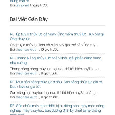
cung cấp rẻ
Bởi
vinhphat
1 ngày trước
Bài Viết Gần Đây
RE: Ép tuy ô thủy lực gần đây, Ống mềm thuỷ lực, Tuy ô là gì,
Ống thủy lực
Ống tuy ô thủy lực loại tốt hiện nay giá thế nàoỐng tuy…
Bởi
thaontasieuthi
,
10 giờ trước
RE: Thang Nâng Thủy Lực nhập khẩu giải pháp nâng hàng
nhà xưởng
Thang nâng hàng thủy lực loại nào thì tốt hiện anyThang…
Bởi
thaontasieuthi
,
11 giờ trước
RE: Mua sàn nâng thủy lực ở đâu, Sàn nâng thủy lực giá rẻ,
Dock leveler giá tốt
Sàn nâng hạ thủy lực loại nào thì tốt hiện naySàn nâng …
Bởi
thaontasieuthi
,
11 giờ trước
RE: Sửa chữa máy móc thiết bị tự động hóa, máy móc công
nghiệp, máy thủy lực, bảo dưỡng định kỳ thiết bị hệ thống
máy móc