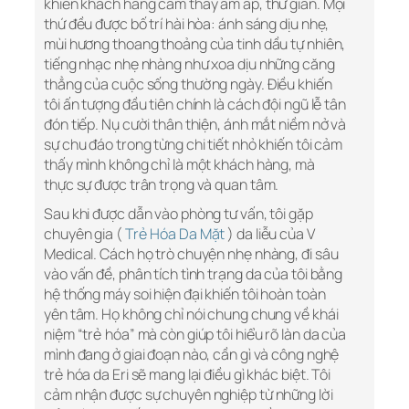
khiến khách hàng cảm thấy ấm áp, thư giãn. Mọi
thứ đều được bố trí hài hòa: ánh sáng dịu nhẹ,
mùi hương thoang thoảng của tinh dầu tự nhiên,
tiếng nhạc nhẹ nhàng như xoa dịu những căng
thẳng của cuộc sống thường ngày. Điều khiến
tôi ấn tượng đầu tiên chính là cách đội ngũ lễ tân
đón tiếp. Nụ cười thân thiện, ánh mắt niềm nở và
sự chu đáo trong từng chi tiết nhỏ khiến tôi cảm
thấy mình không chỉ là một khách hàng, mà
thực sự được trân trọng và quan tâm.
Sau khi được dẫn vào phòng tư vấn, tôi gặp
chuyên gia (
Trẻ Hóa Da Mặt
) da liễu của V
Medical. Cách họ trò chuyện nhẹ nhàng, đi sâu
vào vấn đề, phân tích tình trạng da của tôi bằng
hệ thống máy soi hiện đại khiến tôi hoàn toàn
yên tâm. Họ không chỉ nói chung chung về khái
niệm “trẻ hóa” mà còn giúp tôi hiểu rõ làn da của
mình đang ở giai đoạn nào, cần gì và công nghệ
trẻ hóa da Eri sẽ mang lại điều gì khác biệt. Tôi
cảm nhận được sự chuyên nghiệp từ những lời