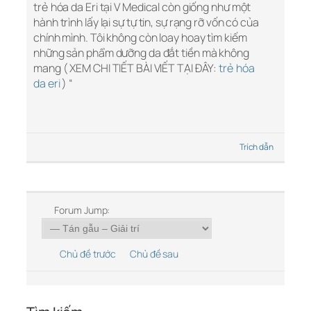
trẻ hóa da Eri tại V Medical còn giống như một
hành trình lấy lại sự tự tin, sự rạng rỡ vốn có của
chính mình. Tôi không còn loay hoay tìm kiếm
những sản phẩm dưỡng da đắt tiền mà không
mang ( XEM CHI TIẾT BÀI VIẾT TẠI ĐÂY:
trẻ hóa
da eri
) “
Trích dẫn
Forum Jump:
Chủ đề trước
Chủ đề sau