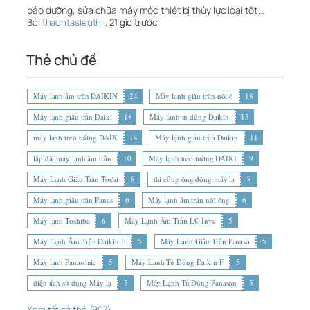
bảo dưỡng, sửa chữa máy móc thiết bị thủy lực loại tốt …
Bởi
thaontasieuthi
,
21 giờ trước
Thẻ chủ đề
Máy lạnh âm trần DAIKIN
24
Máy lạnh giấu trần nối ố
18
Máy lạnh giấu trần Daiki
18
Máy lạnh tủ đứng Daikin
15
máy lạnh treo tường DAIK
14
Máy lạnh giấu trần Daikin
11
lắp đặt máy lạnh âm trần
10
Máy lạnh treo tường DAIKI
9
Máy Lạnh Giấu Trần Toshi
8
thi công ống đồng máy lạ
8
Máy lạnh giấu trần Panas
6
Máy lạnh âm trần nối ống
6
Máy lạnh Toshiba
6
Máy Lạnh Âm Trần LG Inve
5
Máy Lạnh Âm Trần Daikin F
5
Máy Lạnh Giấu Trần Panaso
5
Máy lạnh Panasonic
5
Máy Lạnh Tủ Đứng Daikin F
5
diện tích sử dụng Máy lạ
5
Máy Lạnh Tủ Đứng Panason
5
Xem tất cả thẻ (907)