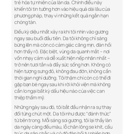
trẻ hóa tự nhiên của làn da. Chính điều này
khiến tôi tin tưởng hơn vào hiệu quả dài lâu của
phương pháp, thay vì những kết quả ngắn hạn
chóng tàn.
Điều kỳ diệu nhất xảy ra khi tôi nhìn vào gương
ngay sau buổi đầu tiên. Da tôi không chỉ sáng
bừng lên mà còn có cảm giác căng mịn, đàn hồi
hơn thấy rõ. Đặc biệt, vùng da quanh mắt – nơi
vốn nhạy cảm và dễ xuất hiện nếp nhăn nhất –
trở nên tươi tắn và đầy sức sống hơn. Không có
hiện tượng sưng đỏ, không đau đớn, không cần
thời gian nghỉ dưỡng. Tôi thậm chí còn có thể đi
gặp bạn bè ngay sau khi rời khỏi viện mà không
cần lo ngại bất kỳ dấu hiệu nào của việc can
thiệp thẩm mỹ.
Những ngày sau đó, tôi bắt đầu nhận ra sự thay
đổi từng chút một. Da tôi như được “đánh thức”
từ bên trong. Mỗi sáng soi gương, tôi lại thấy làn
da ngày càng đều màu, lỗ chân lông se khít, cấu
trúc da săn chắc và có độ đàn hồi tự nhiên hơn.