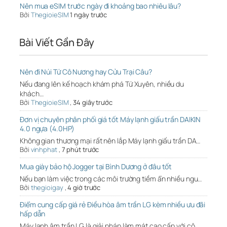
Nên mua eSIM trước ngày đi khoảng bao nhiêu lâu?
Bởi
ThegioieSIM
1 ngày trước
Bài Viết Gần Đây
Nên đi Núi Tứ Cô Nương hay Cửu Trại Câu?
Nếu đang lên kế hoạch khám phá Tứ Xuyên, nhiều du
khách…
Bởi
ThegioieSIM
,
34 giây trước
Đơn vị chuyên phân phối giá tốt Máy lạnh giấu trần DAIKIN
4.0 ngựa (4.0HP)
Không gian thương mại rất nên lắp Máy lạnh giấu trần DA…
Bởi
vinhphat
,
7 phút trước
Mua giày bảo hộ Jogger tại Bình Dương ở đâu tốt
Nếu bạn làm việc trong các môi trường tiềm ẩn nhiều ngu…
Bởi
thegioigay
,
4 giờ trước
Điểm cung cấp giá rẻ Điều hòa âm trần LG kèm nhiều ưu đãi
hấp dẫn
Máy lạnh âm trần LG là giải pháp làm mát cao cấp với cô…