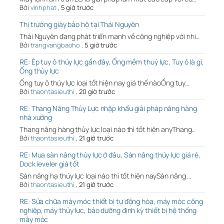
Bởi
vinhphat
,
5 giờ trước
Thị trường giày bảo hộ tại Thái Nguyên
Thái Nguyên đang phát triển mạnh về công nghiệp với nhi…
Bởi
trangvangbaoho
,
5 giờ trước
RE: Ép tuy ô thủy lực gần đây, Ống mềm thuỷ lực, Tuy ô là gì,
Ống thủy lực
Ống tuy ô thủy lực loại tốt hiện nay giá thế nàoỐng tuy…
Bởi
thaontasieuthi
,
20 giờ trước
RE: Thang Nâng Thủy Lực nhập khẩu giải pháp nâng hàng
nhà xưởng
Thang nâng hàng thủy lực loại nào thì tốt hiện anyThang…
Bởi
thaontasieuthi
,
21 giờ trước
RE: Mua sàn nâng thủy lực ở đâu, Sàn nâng thủy lực giá rẻ,
Dock leveler giá tốt
Sàn nâng hạ thủy lực loại nào thì tốt hiện naySàn nâng …
Bởi
thaontasieuthi
,
21 giờ trước
RE: Sửa chữa máy móc thiết bị tự động hóa, máy móc công
nghiệp, máy thủy lực, bảo dưỡng định kỳ thiết bị hệ thống
máy móc