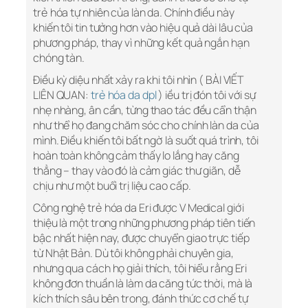
trẻ hóa tự nhiên của làn da. Chính điều này
khiến tôi tin tưởng hơn vào hiệu quả dài lâu của
phương pháp, thay vì những kết quả ngắn hạn
chóng tàn.
Điều kỳ diệu nhất xảy ra khi tôi nhìn ( BÀI VIẾT
LIÊN QUAN:
trẻ hóa da dpl
) iều trị đón tôi với sự
nhẹ nhàng, ân cần, từng thao tác đều cẩn thận
như thể họ đang chăm sóc cho chính làn da của
mình. Điều khiến tôi bất ngờ là suốt quá trình, tôi
hoàn toàn không cảm thấy lo lắng hay căng
thẳng – thay vào đó là cảm giác thư giãn, dễ
chịu như một buổi trị liệu cao cấp.
Công nghệ trẻ hóa da Eri được V Medical giới
thiệu là một trong những phương pháp tiên tiến
bậc nhất hiện nay, được chuyển giao trực tiếp
từ Nhật Bản. Dù tôi không phải chuyên gia,
nhưng qua cách họ giải thích, tôi hiểu rằng Eri
không đơn thuần là làm da căng tức thời, mà là
kích thích sâu bên trong, đánh thức cơ chế tự