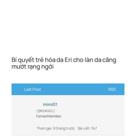
Bí quyết trẻ hóa da Eri cho làn da căng
mướt rạng ngời
Last Post
RSS
mimi01
(@mimi01)
Famed Member
Tham gia: 9 tháng trước
Bài viết: 1147