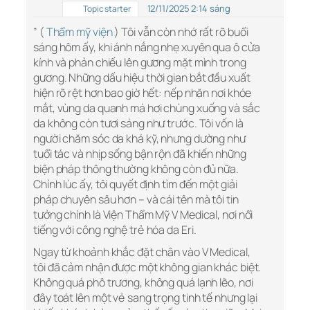
12/11/2025 2:14 sáng
Topic starter
” (
Thẩm mỹ viện
) Tôi vẫn còn nhớ rất rõ buổi
sáng hôm ấy, khi ánh nắng nhẹ xuyên qua ô cửa
kính và phản chiếu lên gương mặt mình trong
gương. Những dấu hiệu thời gian bắt đầu xuất
hiện rõ rệt hơn bao giờ hết: nếp nhăn nơi khóe
mắt, vùng da quanh má hơi chùng xuống và sắc
da không còn tươi sáng như trước. Tôi vốn là
người chăm sóc da khá kỹ, nhưng dường như
tuổi tác và nhịp sống bận rộn đã khiến những
biện pháp thông thường không còn đủ nữa.
Chính lúc ấy, tôi quyết định tìm đến một giải
pháp chuyên sâu hơn – và cái tên mà tôi tin
tưởng chính là Viện Thẩm Mỹ V Medical, nơi nổi
tiếng với công nghệ trẻ hóa da Eri.
Ngay từ khoảnh khắc đặt chân vào V Medical,
tôi đã cảm nhận được một không gian khác biệt.
Không quá phô trương, không quá lạnh lẽo, nơi
đây toát lên một vẻ sang trọng tinh tế nhưng lại