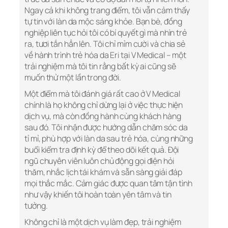
Ngay cả khi không trang điểm, tôi vẫn cảm thấy
tự tin với làn da mộc sáng khỏe. Bạn bè, đồng
nghiệp liên tục hỏi tôi có bí quyết gì mà nhìn trẻ
ra, tươi tắn hẳn lên. Tôi chỉ mỉm cười và chia sẻ
về hành trình trẻ hóa da Eri tại V Medical – một
trải nghiệm mà tôi tin rằng bất kỳ ai cũng sẽ
muốn thử một lần trong đời.
Một điểm mà tôi đánh giá rất cao ở V Medical
chính là họ không chỉ dừng lại ở việc thực hiện
dịch vụ, mà còn đồng hành cùng khách hàng
sau đó. Tôi nhận được hướng dẫn chăm sóc da
tỉ mỉ, phù hợp với làn da sau trẻ hóa, cùng những
buổi kiểm tra định kỳ để theo dõi kết quả. Đội
ngũ chuyên viên luôn chủ động gọi điện hỏi
thăm, nhắc lịch tái khám và sẵn sàng giải đáp
mọi thắc mắc. Cảm giác được quan tâm tận tình
như vậy khiến tôi hoàn toàn yên tâm và tin
tưởng.
Không chỉ là một dịch vụ làm đẹp, trải nghiệm