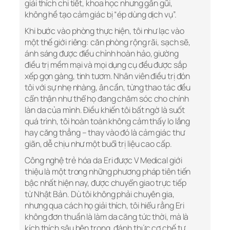
giải thích chi tiết, khoa học nhưng gần gũi,
không hề tạo cảm giác bị “ép dùng dịch vụ”.
Khi bước vào phòng thực hiện, tôi như lạc vào
một thế giới riêng: căn phòng rộng rãi, sạch sẽ,
ánh sáng được điều chỉnh hoàn hảo, giường
điều trị mềm mại và mọi dụng cụ đều được sắp
xếp gọn gàng, tinh tươm. Nhân viên điều trị đón
tôi với sự nhẹ nhàng, ân cần, từng thao tác đều
cẩn thận như thể họ đang chăm sóc cho chính
làn da của mình. Điều khiến tôi bất ngờ là suốt
quá trình, tôi hoàn toàn không cảm thấy lo lắng
hay căng thẳng – thay vào đó là cảm giác thư
giãn, dễ chịu như một buổi trị liệu cao cấp.
Công nghệ trẻ hóa da Eri được V Medical giới
thiệu là một trong những phương pháp tiên tiến
bậc nhất hiện nay, được chuyển giao trực tiếp
từ Nhật Bản. Dù tôi không phải chuyên gia,
nhưng qua cách họ giải thích, tôi hiểu rằng Eri
không đơn thuần là làm da căng tức thời, mà là
kích thích sâu bên trong, đánh thức cơ chế tự