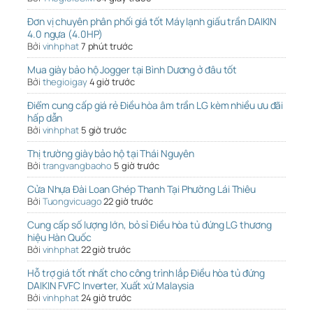
Đơn vị chuyên phân phối giá tốt Máy lạnh giấu trần DAIKIN
4.0 ngựa (4.0HP)
Bởi
vinhphat
7 phút trước
Mua giày bảo hộ Jogger tại Bình Dương ở đâu tốt
Bởi
thegioigay
4 giờ trước
Điểm cung cấp giá rẻ Điều hòa âm trần LG kèm nhiều ưu đãi
hấp dẫn
Bởi
vinhphat
5 giờ trước
Thị trường giày bảo hộ tại Thái Nguyên
Bởi
trangvangbaoho
5 giờ trước
Cửa Nhựa Đài Loan Ghép Thanh Tại Phường Lái Thiêu
Bởi
Tuongvicuago
22 giờ trước
Cung cấp số lượng lớn, bỏ sỉ Điều hòa tủ đứng LG thương
hiệu Hàn Quốc
Bởi
vinhphat
22 giờ trước
Hỗ trợ giá tốt nhất cho công trình lắp Điều hòa tủ đứng
DAIKIN FVFC Inverter, Xuất xứ Malaysia
Bởi
vinhphat
24 giờ trước