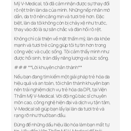
Mỹ V-Medical, tôi đã cảm nhận được sự thay đổi
rõ rệt trên làn da của mình. Những nếp nhăn mờ
dần, da trở nên căng mịn và tươi trẻ hơn. Đặc
biệt, làn da tôi không còn bị chảy xệ như trước,
thay vào đó là sự săn chắc và đàn hồi rõ rệt.
Không chỉ cải thiện về mặt thẩm mỹ, làn da khỏe
mạnh và tươi trẻ cũng giúp tôi tự tin hơn trong
công việc và cuộc sống. Tôi cảm thấy mình như
được hồi sinh, tràn đầy năng lượng và sức sống.
### **Lời khuyên chân thành**
Nếu bạn đang tìm kiếm một giải pháp trẻ hóa da
hiệu quả và an toàn, tôi chân thành khuyên bạn
nên trải nghiệm dịch vụ trẻ hóa da DPL tại Viện
Thẩm Mỹ V-Medical. Với đội ngũ bác sĩ chuyên
môn cao, công nghệ hiện đại và dịch vụ tận tâm,
V-Medical sẽ giúp bạn lấy lại làn da tươi trẻ và
rạng rỡ như thuở ban đầu.
Đừng để những dấu hiệu lão hóa làm bạn mất tự