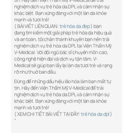
tin. Hãy đến Viện Thẩm Mỹ V-Medical để trải
nghiệm dịch vụ trẻ hóa da DPL và cảm nhận sự
khác biệt. Bạn xứng đáng với một làn da khỏe
mạnh và tươi trẻ!
( BÀI VIẾT LIÊN QUAN:
trẻ hóa da đẹp
) bạn
đang tìm kiếm một giải pháp trẻ hóa da hiệu quả
và an toàn, tôi chân thành khuyên bạn nên trải
nghiệm dịch vụ trẻ hóa da DPL tại Viện Thẩm Mỹ
V-Medical. Với đội ngũ bác sĩ chuyên môn cao,
công nghệ hiện đại và dịch vụ tận tâm, V-
Medical sẽ giúp bạn lấy lại làn da tươi trẻ và rạng
rỡ như thuở ban đầu.
Đừng để những dấu hiệu lão hóa làm bạn mất tự
tin. Hãy đến Viện Thẩm Mỹ V-Medical để trải
nghiệm dịch vụ trẻ hóa da DPL và cảm nhận sự
khác biệt. Bạn xứng đáng với một làn da khỏe
mạnh và tươi trẻ!
( XEM CHI TIẾT BÀI VIẾT TẠI ĐÂY:
trẻ hóa da dpl
)
“