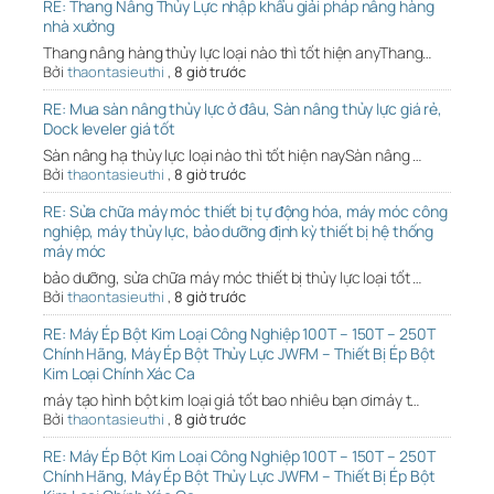
RE: Thang Nâng Thủy Lực nhập khẩu giải pháp nâng hàng
nhà xưởng
Thang nâng hàng thủy lực loại nào thì tốt hiện anyThang…
Bởi
thaontasieuthi
,
8 giờ trước
RE: Mua sàn nâng thủy lực ở đâu, Sàn nâng thủy lực giá rẻ,
Dock leveler giá tốt
Sàn nâng hạ thủy lực loại nào thì tốt hiện naySàn nâng …
Bởi
thaontasieuthi
,
8 giờ trước
RE: Sửa chữa máy móc thiết bị tự động hóa, máy móc công
nghiệp, máy thủy lực, bảo dưỡng định kỳ thiết bị hệ thống
máy móc
bảo dưỡng, sửa chữa máy móc thiết bị thủy lực loại tốt …
Bởi
thaontasieuthi
,
8 giờ trước
RE: Máy Ép Bột Kim Loại Công Nghiệp 100T – 150T – 250T
Chính Hãng, Máy Ép Bột Thủy Lực JWFM – Thiết Bị Ép Bột
Kim Loại Chính Xác Ca
máy tạo hình bột kim loại giá tốt bao nhiêu bạn ơimáy t…
Bởi
thaontasieuthi
,
8 giờ trước
RE: Máy Ép Bột Kim Loại Công Nghiệp 100T – 150T – 250T
Chính Hãng, Máy Ép Bột Thủy Lực JWFM – Thiết Bị Ép Bột