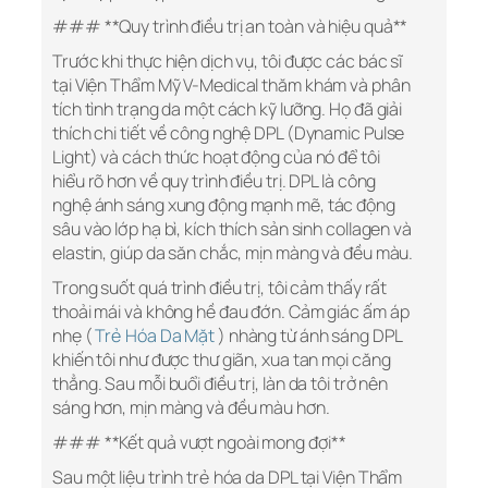
### **Quy trình điều trị an toàn và hiệu quả**
Trước khi thực hiện dịch vụ, tôi được các bác sĩ
tại Viện Thẩm Mỹ V-Medical thăm khám và phân
tích tình trạng da một cách kỹ lưỡng. Họ đã giải
thích chi tiết về công nghệ DPL (Dynamic Pulse
Light) và cách thức hoạt động của nó để tôi
hiểu rõ hơn về quy trình điều trị. DPL là công
nghệ ánh sáng xung động mạnh mẽ, tác động
sâu vào lớp hạ bì, kích thích sản sinh collagen và
elastin, giúp da săn chắc, mịn màng và đều màu.
Trong suốt quá trình điều trị, tôi cảm thấy rất
thoải mái và không hề đau đớn. Cảm giác ấm áp
nhẹ (
Trẻ Hóa Da Mặt
) nhàng từ ánh sáng DPL
khiến tôi như được thư giãn, xua tan mọi căng
thẳng. Sau mỗi buổi điều trị, làn da tôi trở nên
sáng hơn, mịn màng và đều màu hơn.
### **Kết quả vượt ngoài mong đợi**
Sau một liệu trình trẻ hóa da DPL tại Viện Thẩm