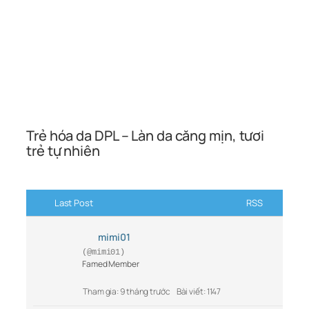
Trẻ hóa da DPL – Làn da căng mịn, tươi
trẻ tự nhiên
Last Post
RSS
mimi01
(@mimi01)
Famed Member
Tham gia: 9 tháng trước
Bài viết: 1147