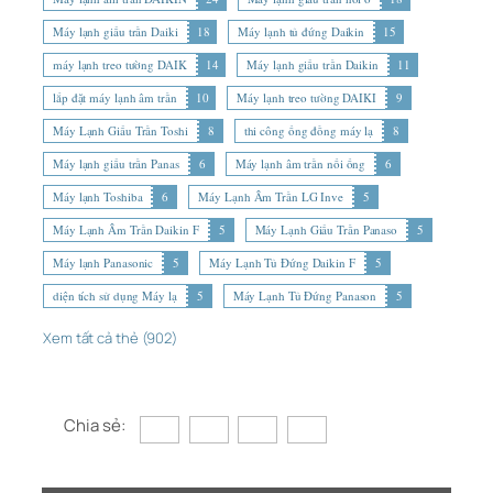
Máy lạnh giấu trần Daiki
18
Máy lạnh tủ đứng Daikin
15
máy lạnh treo tường DAIK
14
Máy lạnh giấu trần Daikin
11
lắp đặt máy lạnh âm trần
10
Máy lạnh treo tường DAIKI
9
Máy Lạnh Giấu Trần Toshi
8
thi công ống đồng máy lạ
8
Máy lạnh giấu trần Panas
6
Máy lạnh âm trần nối ống
6
Máy lạnh Toshiba
6
Máy Lạnh Âm Trần LG Inve
5
Máy Lạnh Âm Trần Daikin F
5
Máy Lạnh Giấu Trần Panaso
5
Máy lạnh Panasonic
5
Máy Lạnh Tủ Đứng Daikin F
5
diện tích sử dụng Máy lạ
5
Máy Lạnh Tủ Đứng Panason
5
Xem tất cả thẻ (902)
Chia sẻ: