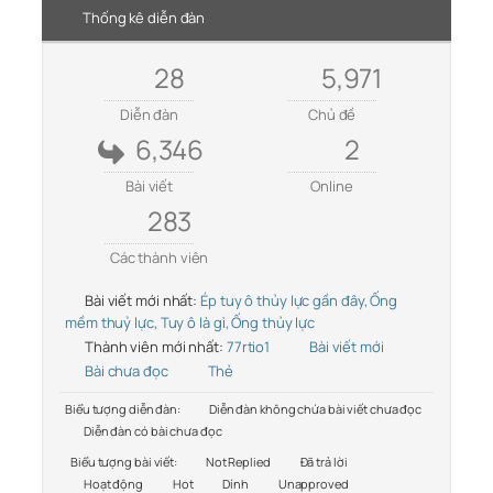
Thống kê diễn đàn
28
5,971
Diễn đàn
Chủ đề
6,346
2
Bài viết
Online
283
Các thành viên
Bài viết mới nhất:
Ép tuy ô thủy lực gần đây, Ống
mềm thuỷ lực, Tuy ô là gì, Ống thủy lực
Thành viên mới nhất:
77rtio1
Bài viết mới
Bài chưa đọc
Thẻ
Biểu tượng diễn đàn:
Diễn đàn không chứa bài viết chưa đọc
Diễn đàn có bài chưa đọc
Biểu tượng bài viết:
Not Replied
Đã trả lời
Hoạt động
Hot
Dính
Unapproved