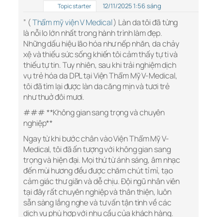
12/11/2025 1:56 sáng
Topic starter
” (
Thẩm mỹ viện V Medical
) Làn da tôi đã từng
là nỗi lo lớn nhất trong hành trình làm đẹp.
Những dấu hiệu lão hóa như nếp nhăn, da chảy
xệ và thiếu sức sống khiến tôi cảm thấy tự ti và
thiếu tự tin. Tuy nhiên, sau khi trải nghiệm dịch
vụ trẻ hóa da DPL tại Viện Thẩm Mỹ V-Medical,
tôi đã tìm lại được làn da căng mịn và tươi trẻ
như thuở đôi mươi.
### **Không gian sang trọng và chuyên
nghiệp**
Ngay từ khi bước chân vào Viện Thẩm Mỹ V-
Medical, tôi đã ấn tượng với không gian sang
trọng và hiện đại. Mọi thứ từ ánh sáng, âm nhạc
đến mùi hương đều được chăm chút tỉ mỉ, tạo
cảm giác thư giãn và dễ chịu. Đội ngũ nhân viên
tại đây rất chuyên nghiệp và thân thiện, luôn
sẵn sàng lắng nghe và tư vấn tận tình về các
dịch vụ phù hợp với nhu cầu của khách hàng.