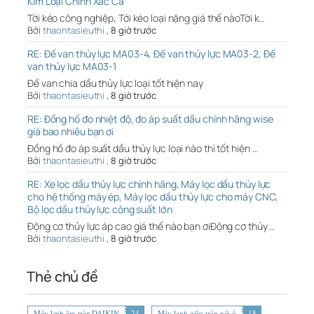
Kim Loại Chính Xác Ca
Tời kéo công nghiệp, Tới kéo loại nặng giá thế nàoTời k…
Bởi
thaontasieuthi
,
8 giờ trước
RE: Đế van thủy lực MA03-4, Đế van thủy lực MA03-2, Đế
van thủy lực MA03-1
Đế van chia dầu thủy lực loại tốt hiện nay
Bởi
thaontasieuthi
,
8 giờ trước
RE: Đồng hồ đo nhiệt độ, đo áp suất dầu chính hãng wise
giá bao nhiêu bạn ơi
Đồng hồ đo áp suất dầu thủy lực loại nào thì tốt hiện …
Bởi
thaontasieuthi
,
8 giờ trước
RE: Xe lọc dầu thủy lực chính hãng, Máy lọc dầu thủy lực
cho hệ thống máy ép, Máy lọc dầu thủy lực cho máy CNC,
Bộ lọc dầu thủy lực công suất lớn
Động cơ thủy lực áp cao giá thế nào bạn ơiĐộng cơ thủy …
Bởi
thaontasieuthi
,
8 giờ trước
Thẻ chủ đề
Máy lạnh âm trần DAIKIN
24
Máy lạnh giấu trần nối ố
18