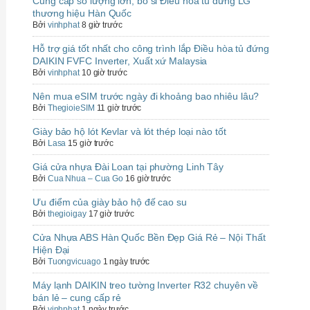
Cung cấp số lượng lớn, bỏ sỉ Điều hòa tủ đứng LG
thương hiệu Hàn Quốc
Bởi
vinhphat
8 giờ trước
Hỗ trợ giá tốt nhất cho công trình lắp Điều hòa tủ đứng
DAIKIN FVFC Inverter, Xuất xứ Malaysia
Bởi
vinhphat
10 giờ trước
Nên mua eSIM trước ngày đi khoảng bao nhiêu lâu?
Bởi
ThegioieSIM
11 giờ trước
Giày bảo hộ lót Kevlar và lót thép loại nào tốt
Bởi
Lasa
15 giờ trước
Giá cửa nhựa Đài Loan tại phường Linh Tây
Bởi
Cua Nhua – Cua Go
16 giờ trước
Ưu điểm của giày bảo hộ đế cao su
Bởi
thegioigay
17 giờ trước
Cửa Nhựa ABS Hàn Quốc Bền Đẹp Giá Rẻ – Nội Thất
Hiện Đại
Bởi
Tuongvicuago
1 ngày trước
Máy lạnh DAIKIN treo tường Inverter R32 chuyên về
bán lẻ – cung cấp rẻ
Bởi
vinhphat
1 ngày trước