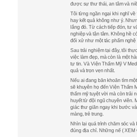
được sự thư thái, an tâm và ni
Tôi từng ngần ngại khi nghĩ về
hay kết quả không như ý. Như
lắng đó. Từ cách tiếp đón, tư 
nghiệp và tận tâm. Không hề c
đối xử như một tác phẩm nghệ t
Sau trải nghiệm tại đây, tôi th
việc làm đẹp, mà còn là một hà
tự tin. Và Viện Thẩm Mỹ V Medi
quả và trọn vẹn nhất.
Nếu ai đang băn khoăn tìm một 
sẽ khuyên họ đến Viện Thẩm M
thẩm mỹ tuyệt vời mà còn trải
huyết từ đội ngũ chuyên viên. 
giác thư giãn ngay khi bước và
màng, trẻ trung.
Nhìn lại quá trình chăm sóc và
đúng địa chỉ. Những nế ( XEM