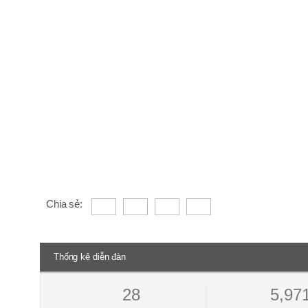
Chia sẻ:
Thống kê diễn đàn
28
5,97