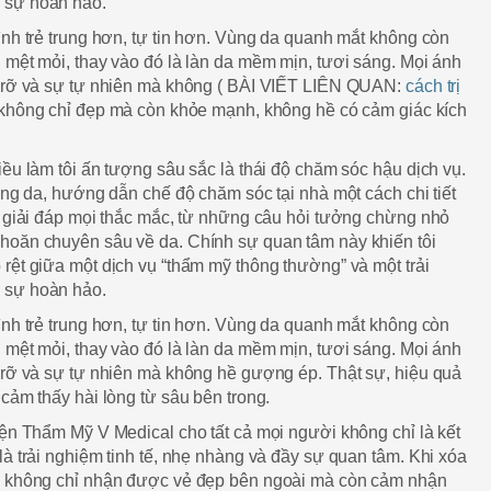
 sự hoàn hảo.
ình trẻ trung hơn, tự tin hơn. Vùng da quanh mắt không còn
 mệt mỏi, thay vào đó là làn da mềm mịn, tươi sáng. Mọi ánh
g rỡ và sự tự nhiên mà không ( BÀI VIẾT LIÊN QUAN:
cách trị
 không chỉ đẹp mà còn khỏe mạnh, không hề có cảm giác kích
iều làm tôi ấn tượng sâu sắc là thái độ chăm sóc hậu dịch vụ.
rạng da, hướng dẫn chế độ chăm sóc tại nhà một cách chi tiết
g giải đáp mọi thắc mắc, từ những câu hỏi tưởng chừng nhỏ
hoăn chuyên sâu về da. Chính sự quan tâm này khiến tôi
rệt giữa một dịch vụ “thẩm mỹ thông thường” và một trải
 sự hoàn hảo.
ình trẻ trung hơn, tự tin hơn. Vùng da quanh mắt không còn
 mệt mỏi, thay vào đó là làn da mềm mịn, tươi sáng. Mọi ánh
 rỡ và sự tự nhiên mà không hề gượng ép. Thật sự, hiệu quả
 cảm thấy hài lòng từ sâu bên trong.
iện Thẩm Mỹ V Medical cho tất cả mọi người không chỉ là kết
là trải nghiệm tinh tế, nhẹ nhàng và đầy sự quan tâm. Khi xóa
ạn không chỉ nhận được vẻ đẹp bên ngoài mà còn cảm nhận