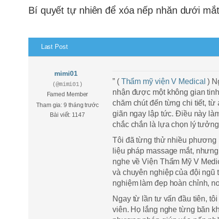
Bí quyết tự nhiên để xóa nếp nhăn dưới mắ
Last Post
mimi01
” (
Thẩm mỹ viện V Medical
) N
(@mimi01)
nhận được một không gian tinh
Famed Member
chăm chút đến từng chi tiết, từ
Tham gia: 9 tháng trước
giãn ngay lập tức. Điều này là
Bài viết: 1147
chắc chắn là lựa chọn lý tưởng
Tôi đã từng thử nhiều phương 
liệu pháp massage mắt, nhưng 
nghe về Viện Thẩm Mỹ V Medical
và chuyên nghiệp của đội ngũ t
nghiệm làm đẹp hoàn chỉnh, n
Ngay từ lần tư vấn đầu tiên, t
viên. Họ lắng nghe từng băn kh