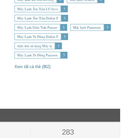
Máy Lạnh Âm Trần LG Inve
5
Máy Lạnh Âm Trần Daikin F
5
Máy Lạnh Giấu Trần Panaso
5
Máy lạnh Panasonic
5
Máy Lạnh Tủ Đứng Daikin F
5
diện tích sử dụng Máy lạ
5
Máy Lạnh Tủ Đứng Panason
5
Xem tất cả thẻ (902)
283