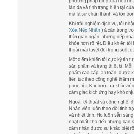
phương pháp giúp xóa nếp nhăn
làn da và tình trạng hiện tại c
mà là sự chân thành và tôn trọ
Khi trải nghiệm dịch vụ, tôi nhậ
Xóa Nếp Nhăn
) à cẩn trọng tr
thời gian ngắn, những nếp nhă
khỏe hơn rõ rệt. Điều khiến tôi
thoải mái tuyệt đối trong suốt q
Một điểm khiến tôi cực kỳ tin 
sản phẩm và trang thiết bị. M
phẩm cao cấp, an toàn, được ki
liên tục theo công nghệ thẩm mỹ
phục hồi. Khi bước ra khỏi việ
cảm giác kích ứng hay khó chịu
Ngoài kỹ thuật và công nghệ, đ
Nhân viên luôn theo dõi tình t
và nhiệt tình. Họ luôn sẵn sàn
nhặt nhất cho đến những băn k
cảm nhận được sự khác biệt rõ 