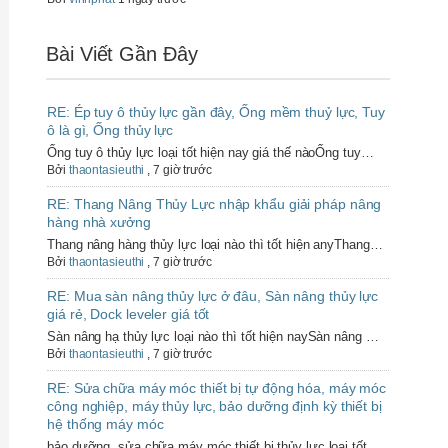
Bài Viết Gần Đây
RE: Ép tuy ô thủy lực gần đây, Ống mềm thuỷ lực, Tuy
ô là gì, Ống thủy lực
Ống tuy ô thủy lực loại tốt hiện nay giá thế nàoỐng tuy…
Bởi
thaontasieuthi
,
7 giờ trước
RE: Thang Nâng Thủy Lực nhập khẩu giải pháp nâng
hàng nhà xưởng
Thang nâng hàng thủy lực loại nào thì tốt hiện anyThang…
Bởi
thaontasieuthi
,
7 giờ trước
RE: Mua sàn nâng thủy lực ở đâu, Sàn nâng thủy lực
giá rẻ, Dock leveler giá tốt
Sàn nâng hạ thủy lực loại nào thì tốt hiện naySàn nâng …
Bởi
thaontasieuthi
,
7 giờ trước
RE: Sửa chữa máy móc thiết bị tự động hóa, máy móc
công nghiệp, máy thủy lực, bảo dưỡng định kỳ thiết bị
hệ thống máy móc
bảo dưỡng, sửa chữa máy móc thiết bị thủy lực loại tốt …