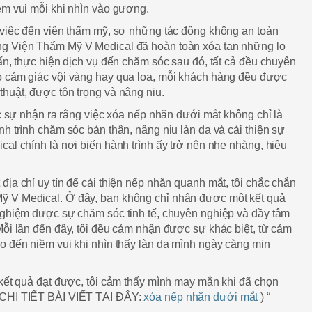
ềm vui mỗi khi nhìn vào gương.
 việc đến viện thẩm mỹ, sợ những tác động không an toàn
ng Viện Thẩm Mỹ V Medical đã hoàn toàn xóa tan những lo
vấn, thực hiện dịch vụ đến chăm sóc sau đó, tất cả đều chuyên
ó cảm giác vội vàng hay qua loa, mỗi khách hàng đều được
huật, được tôn trọng và nâng niu.
ực sự nhận ra rằng việc xóa nếp nhăn dưới mắt không chỉ là
nh trình chăm sóc bản thân, nâng niu làn da và cải thiện sự
cal chính là nơi biến hành trình ấy trở nên nhẹ nhàng, hiệu
địa chỉ uy tín để cải thiện nếp nhăn quanh mắt, tôi chắc chắn
ỹ V Medical. Ở đây, bạn không chỉ nhận được một kết quả
 nghiệm được sự chăm sóc tinh tế, chuyên nghiệp và đầy tâm
Mỗi lần đến đây, tôi đều cảm nhận được sự khác biệt, từ cảm
o đến niềm vui khi nhìn thấy làn da mình ngày càng mịn
 kết quả đạt được, tôi cảm thấy mình may mắn khi đã chọn
 CHI TIẾT BÀI VIẾT TẠI ĐÂY:
xóa nếp nhăn dưới mắt
) “