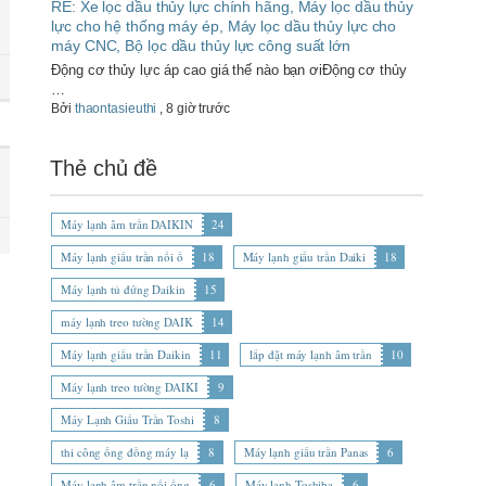
RE: Xe lọc dầu thủy lực chính hãng, Máy lọc dầu thủy
lực cho hệ thống máy ép, Máy lọc dầu thủy lực cho
máy CNC, Bộ lọc dầu thủy lực công suất lớn
Động cơ thủy lực áp cao giá thế nào bạn ơiĐộng cơ thủy
…
Bởi
thaontasieuthi
,
8 giờ trước
Thẻ chủ đề
Máy lạnh âm trần DAIKIN
24
Máy lạnh giấu trần nối ố
18
Máy lạnh giấu trần Daiki
18
Máy lạnh tủ đứng Daikin
15
máy lạnh treo tường DAIK
14
Máy lạnh giấu trần Daikin
11
lắp đặt máy lạnh âm trần
10
Máy lạnh treo tường DAIKI
9
Máy Lạnh Giấu Trần Toshi
8
thi công ống đồng máy lạ
8
Máy lạnh giấu trần Panas
6
Máy lạnh âm trần nối ống
6
Máy lạnh Toshiba
6