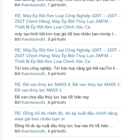
Bởi
thaontasieuthi
,
7 giờ trước
RE: Máy Ép Bột Kim Loại Công Nghiệp 100T – 150T –
250T Chính Hãng, Máy Ép Bột Thủy Lực JWFM –
Thiết Bị Ép Bột Kim Loại Chính Xác Ca
máy tạo hình bột kim loại giá tốt bao nhiêu bạn ơimáy t…
Bởi
thaontasieuthi
,
8 giờ trước
RE: Máy Ép Bột Kim Loại Công Nghiệp 100T – 150T –
250T Chính Hãng, Máy Ép Bột Thủy Lực JWFM –
Thiết Bị Ép Bột Kim Loại Chính Xác Ca
Tời kéo công nghiệp, Tới kéo loại nặng giá thế nàoTời k…
Bởi
thaontasieuthi
,
8 giờ trước
RE: Đế van thủy lực MA03-4, Đế van thủy lực MA03-2,
Đế van thủy lực MA03-1
Đế van chia dầu thủy lực loại tốt hiện nay
Bởi
thaontasieuthi
,
8 giờ trước
RE: Đồng hồ đo nhiệt độ, đo áp suất dầu chính hãng
wise giá bao nhiêu bạn ơi
Đồng hồ đo áp suất dầu thủy lực loại nào thì tốt hiện …
Bởi
thaontasieuthi
,
8 giờ trước