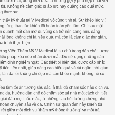
 dưới mắt, đồng thời đưa ra những gợi ý phù hợp nhất với
ủa tôi. Không hề cảm giác bị áp lực hay quảng cáo quá mức,
ng thực sự.
n thấy kỹ thuật tại V Medical vô cùng tinh tế. Sự khéo léo v (
ong từng thao tác khiến tôi hoàn toàn yên tâm. Chỉ sau một
n quanh mắt dần mờ đi, vùng da trở nên căng mịn, sáng
 hài lòng không chỉ là hiệu quả, mà còn là cảm giác thư giãn,
uá trình thực hiện.
tưởng Viện Thẩm Mỹ V Medical là sự chú trọng đến chất lượng
ỗi liệu pháp xóa nếp nhăn dưới mắt đều sử dụng những sản
ểm định nghiêm ngặt. Các thiết bị hiện đại, được cập nhật
 tiên tiến nhất, giúp nâng cao hiệu quả và rút ngắn thời gian
n, làn da tôi không chỉ đẹp mà còn khỏe mạnh, không hề có
.
iều làm tôi ấn tượng sâu sắc là thái độ chăm sóc hậu dịch vụ.
rạng da, hướng dẫn chế độ chăm sóc tại nhà một cách chi tiết
g giải đáp mọi thắc mắc, từ những câu hỏi tưởng chừng nhỏ
hoăn chuyên sâu về da. Chính sự quan tâm này khiến tôi
rệt giữa một dịch vụ “thẩm mỹ thông thường” và một trải