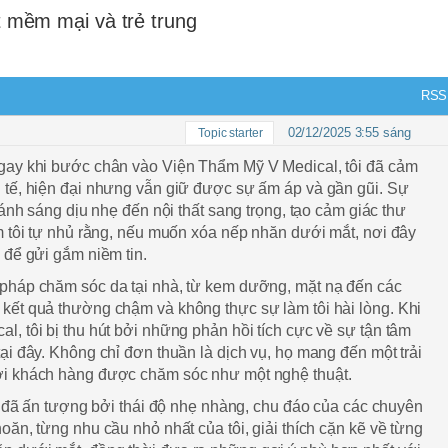
t mềm mại và trẻ trung
RSS
02/12/2025 3:55 sáng
Topic starter
gay khi bước chân vào Viện Thẩm Mỹ V Medical, tôi đã cảm
 tế, hiện đại nhưng vẫn giữ được sự ấm áp và gần gũi. Sự
 ánh sáng dịu nhẹ đến nội thất sang trọng, tạo cảm giác thư
m tôi tự nhủ rằng, nếu muốn xóa nếp nhăn dưới mắt, nơi đây
 để gửi gắm niềm tin.
pháp chăm sóc da tại nhà, từ kem dưỡng, mặt nạ đến các
kết quả thường chậm và không thực sự làm tôi hài lòng. Khi
, tôi bị thu hút bởi những phản hồi tích cực về sự tận tâm
ại đây. Không chỉ đơn thuần là dịch vụ, họ mang đến một trải
ơi khách hàng được chăm sóc như một nghệ thuật.
ôi đã ấn tượng bởi thái độ nhẹ nhàng, chu đáo của các chuyên
oăn, từng nhu cầu nhỏ nhất của tôi, giải thích cặn kẽ về từng