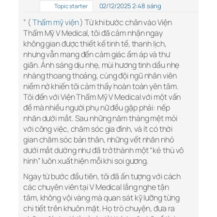
02/12/2025 2:48 sáng
Topic starter
” (
Thẩm mỹ viện
) Từ khi bước chân vào Viện
Thẩm Mỹ V Medical, tôi đã cảm nhận ngay
không gian được thiết kế tinh tế, thanh lịch,
nhưng vẫn mang đến cảm giác ấm áp và thư
giãn. Ánh sáng dịu nhẹ, mùi hương tinh dầu nhẹ
nhàng thoang thoảng, cùng đội ngũ nhân viên
niềm nở khiến tôi cảm thấy hoàn toàn yên tâm.
Tôi đến với Viện Thẩm Mỹ V Medical với một vấn
đề mà nhiều người phụ nữ đều gặp phải: nếp
nhăn dưới mắt. Sau những năm tháng mệt mỏi
với công việc, chăm sóc gia đình, và ít có thời
gian chăm sóc bản thân, những vết nhăn nhỏ
dưới mắt dường như đã trở thành một “kẻ thù vô
hình” luôn xuất hiện mỗi khi soi gương.
Ngay từ bước đầu tiên, tôi đã ấn tượng với cách
các chuyên viên tại V Medical lắng nghe tận
tâm, không vội vàng mà quan sát kỹ lưỡng từng
chi tiết trên khuôn mặt. Họ trò chuyện, đưa ra