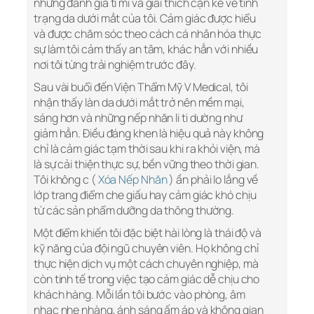
những đánh giá tỉ mỉ và giải thích cặn kẽ về tình
trạng da dưới mắt của tôi. Cảm giác được hiểu
và được chăm sóc theo cách cá nhân hóa thực
sự làm tôi cảm thấy an tâm, khác hẳn với nhiều
nơi tôi từng trải nghiệm trước đây.
Sau vài buổi đến Viện Thẩm Mỹ V Medical, tôi
nhận thấy làn da dưới mắt trở nên mềm mại,
sáng hơn và những nếp nhăn li ti dường như
giảm hẳn. Điều đáng khen là hiệu quả này không
chỉ là cảm giác tạm thời sau khi ra khỏi viện, mà
là sự cải thiện thực sự, bền vững theo thời gian.
Tôi không c (
Xóa Nếp Nhăn
) ần phải lo lắng về
lớp trang điểm che giấu hay cảm giác khó chịu
từ các sản phẩm dưỡng da thông thường.
Một điểm khiến tôi đặc biệt hài lòng là thái độ và
kỹ năng của đội ngũ chuyên viên. Họ không chỉ
thực hiện dịch vụ một cách chuyên nghiệp, mà
còn tinh tế trong việc tạo cảm giác dễ chịu cho
khách hàng. Mỗi lần tôi bước vào phòng, âm
nhạc nhẹ nhàng, ánh sáng ấm áp và không gian