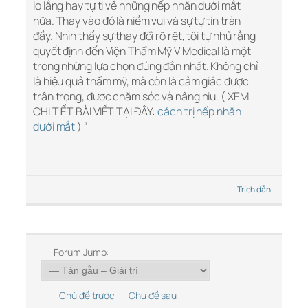
lo lắng hay tự ti về những nếp nhăn dưới mắt
nữa. Thay vào đó là niềm vui và sự tự tin tràn
đầy. Nhìn thấy sự thay đổi rõ rệt, tôi tự nhủ rằng
quyết định đến Viện Thẩm Mỹ V Medical là một
trong những lựa chọn đúng đắn nhất. Không chỉ
là hiệu quả thẩm mỹ, mà còn là cảm giác được
trân trọng, được chăm sóc và nâng niu. ( XEM
CHI TIẾT BÀI VIẾT TẠI ĐÂY:
cách trị nếp nhăn
dưới mắt
) “
Trích dẫn
Forum Jump:
Chủ đề trước
Chủ đề sau