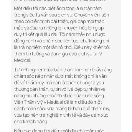
Một điều tôi đặc biệt ấn tượng là sự tận tâm
trong việc tư vấn sau dịch vụ. Chuyên viên luôn
theo dõi tiến trình cải thiện, giải đáp mọi thắc
mắc và đưa ra những lời khuyên hữu ích giúp
duy trì kết quả lâu dài. Tôi cảm thấy như được
đồng hành và chăm sóc liên tục, chứ không chỉ
là trải nghiệm một lần rồi thôi. Điều này khiến tôi
thêm tin tưởng và đánh giá cao dịch vụ tại V
Medical.
Từ kinh nghiệm của bản thân, tôi nhận thấy rằng
chăm sóc nếp nhăn dưới mắt không chỉ là vấn
đề về thẩm mỹ, mà còn là cách chúng ta yêu
thương bản thân, tự tin với vẻ đẹp tự nhiên và
nâng niu những khoảnh khắc của cuộc sống.
Viện Thẩm Mỹ V Medical đã làm điều đó một
cách hoàn hảo: vừa mang lại hiệu quả thẩm mỹ,
vừa tạo nên trải nghiệm tinh tế và đầy cảm xúc
cho khách hàng.
Nếu bạn đang tìm kiếm một địa chỉ chăm sóc