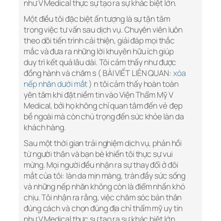
như V Medical thực sự tạo ra sự khác biệt lớn.
Một điều tôi đặc biệt ấn tượng là sự tận tâm
trong việc tư vấn sau dịch vụ. Chuyên viên luôn
theo dõi tiến trình cải thiện, giải đáp mọi thắc
mắc và đưa ra những lời khuyên hữu ích giúp
duy trì kết quả lâu dài. Tôi cảm thấy như được
đồng hành và chăm s ( BÀI VIẾT LIÊN QUAN:
xóa
nếp nhăn dưới mắt
) n tôi cảm thấy hoàn toàn
yên tâm khi đặt niềm tin vào Viện Thẩm Mỹ V
Medical, bởi họ không chỉ quan tâm đến vẻ đẹp
bề ngoài mà còn chú trọng đến sức khỏe làn da
khách hàng.
Sau một thời gian trải nghiệm dịch vụ, phản hồi
từ người thân và bạn bè khiến tôi thực sự vui
mừng. Mọi người đều nhận ra sự thay đổi ở đôi
mắt của tôi: làn da mịn màng, tràn đầy sức sống
và những nếp nhăn không còn là điểm nhấn khó
chịu. Tôi nhận ra rằng, việc chăm sóc bản thân
đúng cách và chọn đúng địa chỉ thẩm mỹ uy tín
như V Medical thực sự tạo ra sự khác biệt lớn.