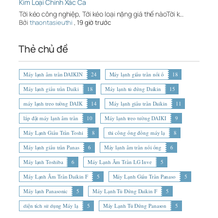
Kim Loại Chính Xác Ca
Tời kéo công nghiệp, Tới kéo loại nặng giá thế nàoTời k…
Bởi
thaontasieuthi
,
19 giờ trước
Thẻ chủ đề
Máy lạnh âm trần DAIKIN
24
Máy lạnh giấu trần nối ố
18
Máy lạnh giấu trần Daiki
18
Máy lạnh tủ đứng Daikin
15
máy lạnh treo tường DAIK
14
Máy lạnh giấu trần Daikin
11
lắp đặt máy lạnh âm trần
10
Máy lạnh treo tường DAIKI
9
Máy Lạnh Giấu Trần Toshi
8
thi công ống đồng máy lạ
8
Máy lạnh giấu trần Panas
6
Máy lạnh âm trần nối ống
6
Máy lạnh Toshiba
6
Máy Lạnh Âm Trần LG Inve
5
Máy Lạnh Âm Trần Daikin F
5
Máy Lạnh Giấu Trần Panaso
5
Máy lạnh Panasonic
5
Máy Lạnh Tủ Đứng Daikin F
5
diện tích sử dụng Máy lạ
5
Máy Lạnh Tủ Đứng Panason
5