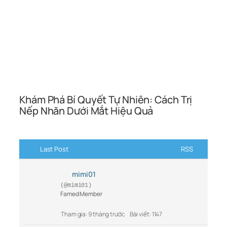
Khám Phá Bí Quyết Tự Nhiên: Cách Trị
Nếp Nhăn Dưới Mắt Hiệu Quả
Last Post
RSS
mimi01
(@mimi01)
Famed Member
Tham gia: 9 tháng trước
Bài viết: 1147