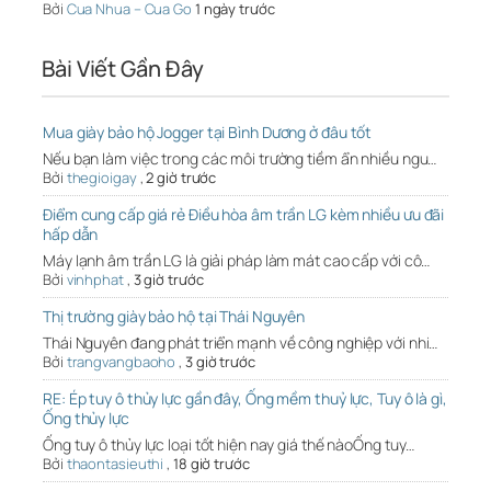
Bởi
Cua Nhua – Cua Go
1 ngày trước
Bài Viết Gần Đây
Mua giày bảo hộ Jogger tại Bình Dương ở đâu tốt
Nếu bạn làm việc trong các môi trường tiềm ẩn nhiều ngu…
Bởi
thegioigay
,
2 giờ trước
Điểm cung cấp giá rẻ Điều hòa âm trần LG kèm nhiều ưu đãi
hấp dẫn
Máy lạnh âm trần LG là giải pháp làm mát cao cấp với cô…
Bởi
vinhphat
,
3 giờ trước
Thị trường giày bảo hộ tại Thái Nguyên
Thái Nguyên đang phát triển mạnh về công nghiệp với nhi…
Bởi
trangvangbaoho
,
3 giờ trước
RE: Ép tuy ô thủy lực gần đây, Ống mềm thuỷ lực, Tuy ô là gì,
Ống thủy lực
Ống tuy ô thủy lực loại tốt hiện nay giá thế nàoỐng tuy…
Bởi
thaontasieuthi
,
18 giờ trước