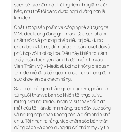
sạch sẽ tạo nên một trải nghiệm thư giãn hoàn
hảo, như thể tôi đang được nghỉ dưỡng hơn là
làm đẹp.
Chất lượng sản phẩm và công nghệ sử dụng tại
V Medical cũng đáng ghi nhận. Các sản phẩm
chăm sóc và phương pháp điều trị đều được
chọn lọc kỹ lưỡng, đảm bảo an toàn tuyệt đối và
phù hợp với mọi loại da. Điều này khiến tôi cảm
thấy hoàn toàn yên tâm khi đặt niềm tin vào
Viện Thẩm Mỹ V Medical, bởi họ không chỉ quan
tâm đến vẻ đẹp bề ngoài mà còn chú trọng đến
sức khỏe làn da khách hàng.
Sau một thời gian trải nghiệm dịch vụ, phản hồi
từ người thân và bạn bè khiến tôi thực sự vui
mừng. Mọi người đều nhận ra sự thay đổi ở đôi
mắt của tôi: làn da mịn màng, tràn đầy sức sống
và những nếp nhăn không còn là điểm nhấn khó
chịu. Tôi nhận ra rằng, việc chăm sóc bản thân
đúng cách và chọn đúng địa chỉ thẩm mỹ uy tín