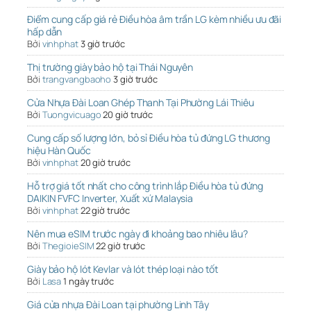
Điểm cung cấp giá rẻ Điều hòa âm trần LG kèm nhiều ưu đãi
hấp dẫn
Bởi
vinhphat
3 giờ trước
Thị trường giày bảo hộ tại Thái Nguyên
Bởi
trangvangbaoho
3 giờ trước
Cửa Nhựa Đài Loan Ghép Thanh Tại Phường Lái Thiêu
Bởi
Tuongvicuago
20 giờ trước
Cung cấp số lượng lớn, bỏ sỉ Điều hòa tủ đứng LG thương
hiệu Hàn Quốc
Bởi
vinhphat
20 giờ trước
Hỗ trợ giá tốt nhất cho công trình lắp Điều hòa tủ đứng
DAIKIN FVFC Inverter, Xuất xứ Malaysia
Bởi
vinhphat
22 giờ trước
Nên mua eSIM trước ngày đi khoảng bao nhiêu lâu?
Bởi
ThegioieSIM
22 giờ trước
Giày bảo hộ lót Kevlar và lót thép loại nào tốt
Bởi
Lasa
1 ngày trước
Giá cửa nhựa Đài Loan tại phường Linh Tây