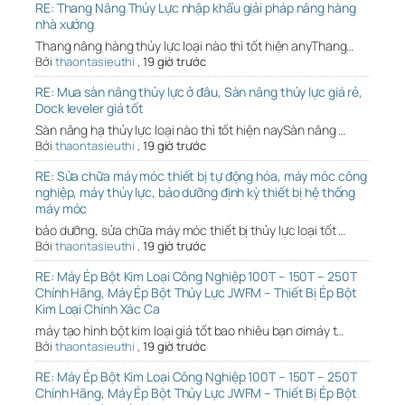
RE: Thang Nâng Thủy Lực nhập khẩu giải pháp nâng hàng
nhà xưởng
Thang nâng hàng thủy lực loại nào thì tốt hiện anyThang…
Bởi
thaontasieuthi
,
19 giờ trước
RE: Mua sàn nâng thủy lực ở đâu, Sàn nâng thủy lực giá rẻ,
Dock leveler giá tốt
Sàn nâng hạ thủy lực loại nào thì tốt hiện naySàn nâng …
Bởi
thaontasieuthi
,
19 giờ trước
RE: Sửa chữa máy móc thiết bị tự động hóa, máy móc công
nghiệp, máy thủy lực, bảo dưỡng định kỳ thiết bị hệ thống
máy móc
bảo dưỡng, sửa chữa máy móc thiết bị thủy lực loại tốt …
Bởi
thaontasieuthi
,
19 giờ trước
RE: Máy Ép Bột Kim Loại Công Nghiệp 100T – 150T – 250T
Chính Hãng, Máy Ép Bột Thủy Lực JWFM – Thiết Bị Ép Bột
Kim Loại Chính Xác Ca
máy tạo hình bột kim loại giá tốt bao nhiêu bạn ơimáy t…
Bởi
thaontasieuthi
,
19 giờ trước
RE: Máy Ép Bột Kim Loại Công Nghiệp 100T – 150T – 250T
Chính Hãng, Máy Ép Bột Thủy Lực JWFM – Thiết Bị Ép Bột