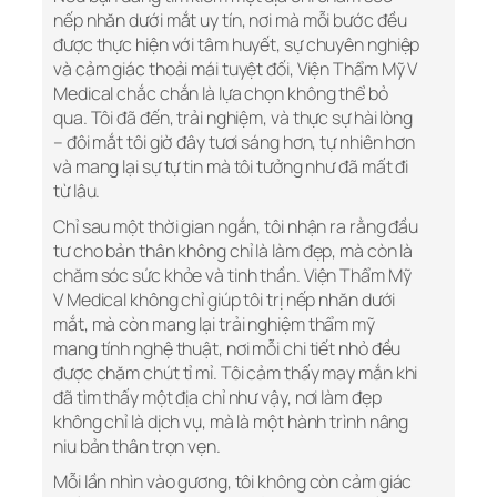
nếp nhăn dưới mắt uy tín, nơi mà mỗi bước đều
được thực hiện với tâm huyết, sự chuyên nghiệp
và cảm giác thoải mái tuyệt đối, Viện Thẩm Mỹ V
Medical chắc chắn là lựa chọn không thể bỏ
qua. Tôi đã đến, trải nghiệm, và thực sự hài lòng
– đôi mắt tôi giờ đây tươi sáng hơn, tự nhiên hơn
và mang lại sự tự tin mà tôi tưởng như đã mất đi
từ lâu.
Chỉ sau một thời gian ngắn, tôi nhận ra rằng đầu
tư cho bản thân không chỉ là làm đẹp, mà còn là
chăm sóc sức khỏe và tinh thần. Viện Thẩm Mỹ
V Medical không chỉ giúp tôi trị nếp nhăn dưới
mắt, mà còn mang lại trải nghiệm thẩm mỹ
mang tính nghệ thuật, nơi mỗi chi tiết nhỏ đều
được chăm chút tỉ mỉ. Tôi cảm thấy may mắn khi
đã tìm thấy một địa chỉ như vậy, nơi làm đẹp
không chỉ là dịch vụ, mà là một hành trình nâng
niu bản thân trọn vẹn.
Mỗi lần nhìn vào gương, tôi không còn cảm giác