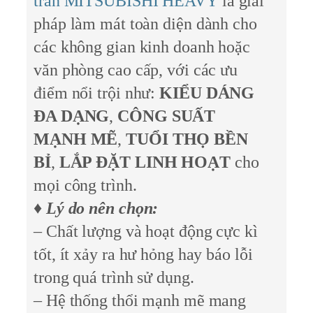
trần MITSUBISHI HEAVY
là giải
pháp làm mát toàn diện dành cho
các không gian kinh doanh hoặc
văn phòng cao cấp, với các ưu
điểm nổi trội như:
KIỂU DÁNG
ĐA DẠNG
,
CÔNG SUẤT
MẠNH MẼ
,
TUỔI THỌ BỀN
BỈ
,
LẮP ĐẶT LINH HOẠT
cho
mọi công trình.
♦
Lý do nên chọn:
– Chất lượng và hoạt động cực kì
tốt, ít xảy ra hư hỏng hay báo lỗi
trong quá trình sử dụng.
– Hệ thống thổi mạnh mẽ mang