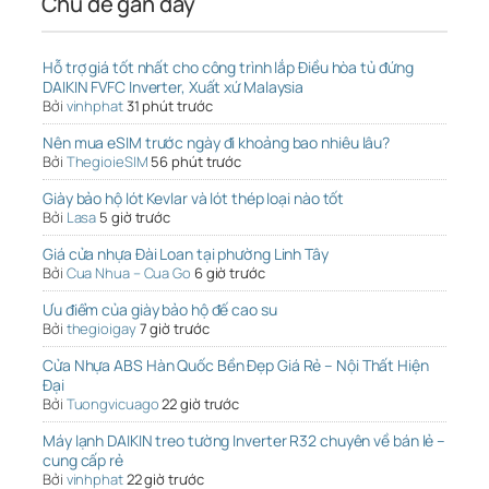
Chủ đề gần đây
Hỗ trợ giá tốt nhất cho công trình lắp Điều hòa tủ đứng
DAIKIN FVFC Inverter, Xuất xứ Malaysia
Bởi
vinhphat
31 phút trước
Nên mua eSIM trước ngày đi khoảng bao nhiêu lâu?
Bởi
ThegioieSIM
56 phút trước
Giày bảo hộ lót Kevlar và lót thép loại nào tốt
Bởi
Lasa
5 giờ trước
Giá cửa nhựa Đài Loan tại phường Linh Tây
Bởi
Cua Nhua – Cua Go
6 giờ trước
Ưu điểm của giày bảo hộ đế cao su
Bởi
thegioigay
7 giờ trước
Cửa Nhựa ABS Hàn Quốc Bền Đẹp Giá Rẻ – Nội Thất Hiện
Đại
Bởi
Tuongvicuago
22 giờ trước
Máy lạnh DAIKIN treo tường Inverter R32 chuyên về bán lẻ –
cung cấp rẻ
Bởi
vinhphat
22 giờ trước