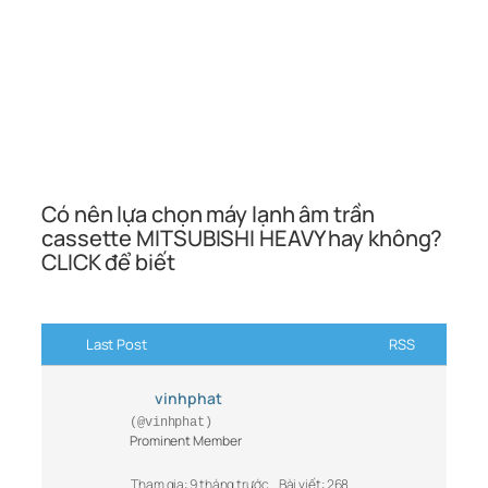
Có nên lựa chọn máy lạnh âm trần
cassette MITSUBISHI HEAVY hay không?
CLICK để biết
Last Post
RSS
vinhphat
(@vinhphat)
Prominent Member
Tham gia: 9 tháng trước
Bài viết: 268