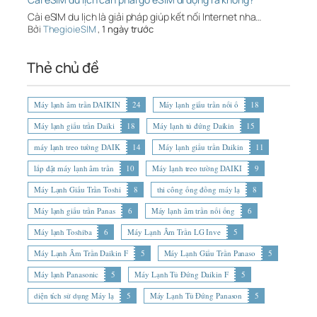
Cài eSIM du lịch là giải pháp giúp kết nối Internet nha…
Bởi
ThegioieSIM
,
1 ngày trước
Thẻ chủ đề
Máy lạnh âm trần DAIKIN
24
Máy lạnh giấu trần nối ố
18
Máy lạnh giấu trần Daiki
18
Máy lạnh tủ đứng Daikin
15
máy lạnh treo tường DAIK
14
Máy lạnh giấu trần Daikin
11
lắp đặt máy lạnh âm trần
10
Máy lạnh treo tường DAIKI
9
Máy Lạnh Giấu Trần Toshi
8
thi công ống đồng máy lạ
8
Máy lạnh giấu trần Panas
6
Máy lạnh âm trần nối ống
6
Máy lạnh Toshiba
6
Máy Lạnh Âm Trần LG Inve
5
Máy Lạnh Âm Trần Daikin F
5
Máy Lạnh Giấu Trần Panaso
5
Máy lạnh Panasonic
5
Máy Lạnh Tủ Đứng Daikin F
5
diện tích sử dụng Máy lạ
5
Máy Lạnh Tủ Đứng Panason
5