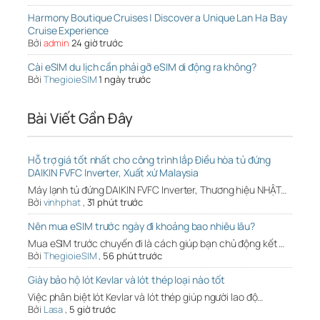
Harmony Boutique Cruises | Discover a Unique Lan Ha Bay
Cruise Experience
Bởi
admin
24 giờ trước
Cài eSIM du lịch cần phải gỡ eSIM di động ra không?
Bởi
ThegioieSIM
1 ngày trước
Bài Viết Gần Đây
Hỗ trợ giá tốt nhất cho công trình lắp Điều hòa tủ đứng
DAIKIN FVFC Inverter, Xuất xứ Malaysia
Máy lạnh tủ đứng DAIKIN FVFC Inverter, Thương hiệu NHẬT…
Bởi
vinhphat
,
31 phút trước
Nên mua eSIM trước ngày đi khoảng bao nhiêu lâu?
Mua eSIM trước chuyến đi là cách giúp bạn chủ động kết …
Bởi
ThegioieSIM
,
56 phút trước
Giày bảo hộ lót Kevlar và lót thép loại nào tốt
Việc phân biệt lót Kevlar và lót thép giúp người lao độ…
Bởi
Lasa
,
5 giờ trước