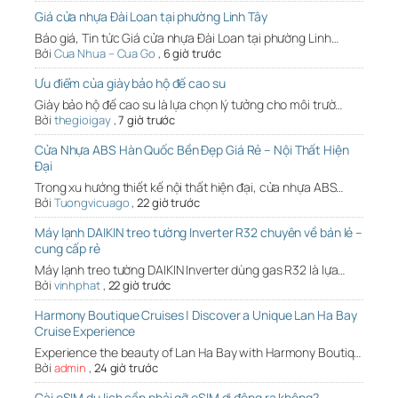
Giá cửa nhựa Đài Loan tại phường Linh Tây
Báo giá, Tin tức Giá cửa nhựa Đài Loan tại phường Linh…
Bởi
Cua Nhua – Cua Go
,
6 giờ trước
Ưu điểm của giày bảo hộ đế cao su
Giày bảo hộ đế cao su là lựa chọn lý tưởng cho môi trườ…
Bởi
thegioigay
,
7 giờ trước
Cửa Nhựa ABS Hàn Quốc Bền Đẹp Giá Rẻ – Nội Thất Hiện
Đại
Trong xu hướng thiết kế nội thất hiện đại, cửa nhựa ABS…
Bởi
Tuongvicuago
,
22 giờ trước
Máy lạnh DAIKIN treo tường Inverter R32 chuyên về bán lẻ –
cung cấp rẻ
Máy lạnh treo tường DAIKIN Inverter dùng gas R32 là lựa…
Bởi
vinhphat
,
22 giờ trước
Harmony Boutique Cruises | Discover a Unique Lan Ha Bay
Cruise Experience
Experience the beauty of Lan Ha Bay with Harmony Boutiq…
Bởi
admin
,
24 giờ trước
Cài eSIM du lịch cần phải gỡ eSIM di động ra không?