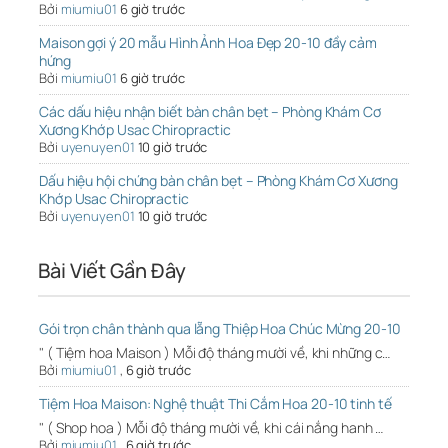
Bởi
miumiu01
6 giờ trước
Maison gợi ý 20 mẫu Hình Ảnh Hoa Đẹp 20-10 đầy cảm
hứng
Bởi
miumiu01
6 giờ trước
Các dấu hiệu nhận biết bàn chân bẹt – Phòng Khám Cơ
Xương Khớp Usac Chiropractic
Bởi
uyenuyen01
10 giờ trước
Dấu hiệu hội chứng bàn chân bẹt – Phòng Khám Cơ Xương
Khớp Usac Chiropractic
Bởi
uyenuyen01
10 giờ trước
Bài Viết Gần Đây
Gói trọn chân thành qua lẵng Thiệp Hoa Chúc Mừng 20-10
" ( Tiệm hoa Maison ) Mỗi độ tháng mười về, khi những c…
Bởi
miumiu01
,
6 giờ trước
Tiệm Hoa Maison: Nghệ thuật Thi Cắm Hoa 20-10 tinh tế
" ( Shop hoa ) Mỗi độ tháng mười về, khi cái nắng hanh …
Bởi
miumiu01
,
6 giờ trước