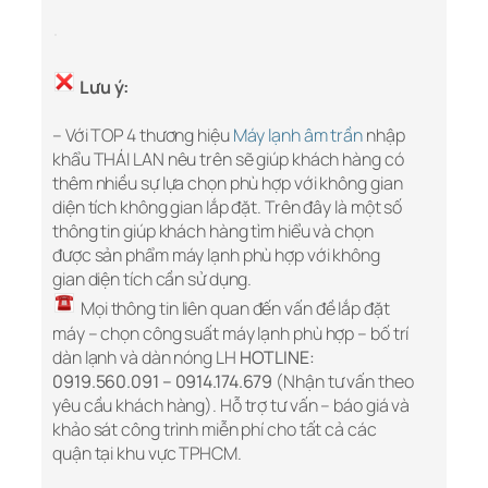
Lưu ý:
– Với TOP 4 thương hiệu
Máy lạnh âm trần
nhập
khẩu THÁI LAN nêu trên sẽ giúp khách hàng có
thêm nhiều sự lựa chọn phù hợp với không gian
diện tích không gian lắp đặt. Trên đây là một số
thông tin giúp khách hàng tìm hiểu và chọn
được sản phẩm máy lạnh phù hợp với không
gian diện tích cần sử dụng.
Mọi thông tin liên quan đến vấn đề lắp đặt
máy – chọn công suất máy lạnh phù hợp – bố trí
dàn lạnh và dàn nóng LH
HOTLINE:
0919.560.091 – 0914.174.679
(Nhận tư vấn theo
yêu cầu khách hàng). Hỗ trợ tư vấn – báo giá và
khảo sát công trình miễn phí cho tất cả các
quận tại khu vực TPHCM.