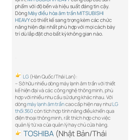
phẩm với độ bền và hiệu suất đáng tin cậy.
Dòng
Máy điều hòa âm trần MITSUBISHI
HEAVY
có thiết kế sang trọng kèm các chức
năng hiện đại nhất phù hợp với mọi cách bày
trí dù lắp đặt cho bất kỳ không gian nào.
LG
(Hàn Quốc/Thái Lan):
– Sở hữu nhiều dòng máy lạnh âm trần với thiết
kế hiện đại và các công nghệ thông minh, phù
hợp với nhiều nhu cầu sử dụng khác nhau. Với
dòng
máy lạnh âm trần
cao cấp hiện nay như
LG
thổi 360
còn tích hợp tính năng điều khiển qua
điện thoại thông minh, rất thích hợp cho việc
quản lý từ xa của quản lý hay chủ cửa hàng.
TOSHIBA
(Nhật Bản/Thái