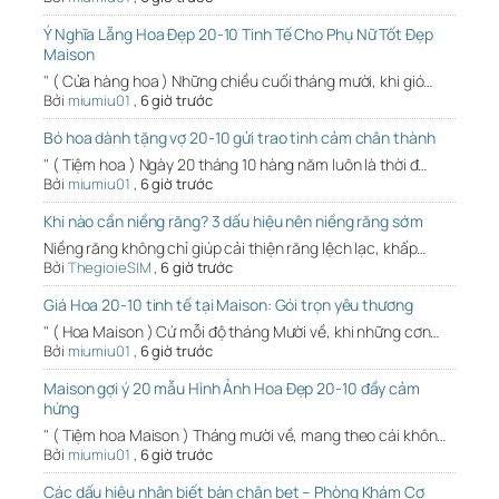
Ý Nghĩa Lẵng Hoa Đẹp 20-10 Tinh Tế Cho Phụ Nữ Tốt Đẹp
Maison
" ( Cửa hàng hoa ) Những chiều cuối tháng mười, khi gió…
Bởi
miumiu01
,
6 giờ trước
Bó hoa dành tặng vợ 20-10 gửi trao tình cảm chân thành
" ( Tiệm hoa ) Ngày 20 tháng 10 hàng năm luôn là thời đ…
Bởi
miumiu01
,
6 giờ trước
Khi nào cần niềng răng? 3 dấu hiệu nên niềng răng sớm
Niềng răng không chỉ giúp cải thiện răng lệch lạc, khấp…
Bởi
ThegioieSIM
,
6 giờ trước
Giá Hoa 20-10 tinh tế tại Maison: Gói trọn yêu thương
" ( Hoa Maison ) Cứ mỗi độ tháng Mười về, khi những cơn…
Bởi
miumiu01
,
6 giờ trước
Maison gợi ý 20 mẫu Hình Ảnh Hoa Đẹp 20-10 đầy cảm
hứng
" ( Tiệm hoa Maison ) Tháng mười về, mang theo cái khôn…
Bởi
miumiu01
,
6 giờ trước
Các dấu hiệu nhận biết bàn chân bẹt – Phòng Khám Cơ