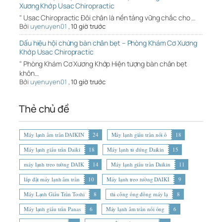
Xương Khớp Usac Chiropractic
" Usac Chiropractic Đôi chân là nền tảng vững chắc cho …
Bởi
uyenuyen01
,
10 giờ trước
Dấu hiệu hội chứng bàn chân bẹt – Phòng Khám Cơ Xương
Khớp Usac Chiropractic
" Phòng Khám Cơ Xương Khớp Hiện tượng bàn chân bẹt
khôn…
Bởi
uyenuyen01
,
10 giờ trước
Thẻ chủ đề
Máy lạnh âm trần DAIKIN
24
Máy lạnh giấu trần nối ố
18
Máy lạnh giấu trần Daiki
18
Máy lạnh tủ đứng Daikin
15
máy lạnh treo tường DAIK
14
Máy lạnh giấu trần Daikin
11
lắp đặt máy lạnh âm trần
10
Máy lạnh treo tường DAIKI
9
Máy Lạnh Giấu Trần Toshi
8
thi công ống đồng máy lạ
8
Máy lạnh giấu trần Panas
6
Máy lạnh âm trần nối ống
6