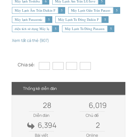
Máy lạnh Toshiba
6
Máy Lạnh Âm Trần LG Inve
5
Máy Lạnh Âm Trần Daikin F
5
Máy Lạnh Giấu Trần Panaso
5
Máy lạnh Panasonic
5
Máy Lạnh Tủ Đứng Daikin F
5
diện tích sử dụng Máy lạ
5
Máy Lạnh Tủ Đứng Panason
5
Xem tất cả thẻ (907)
Chia sẻ:
Thống kê diễn đàn
28
6,019
Diễn đàn
Chủ đề
6,394
2
Bài viết
Online