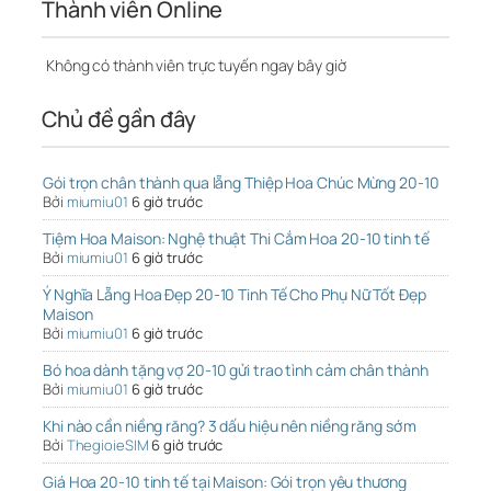
Thành viên Online
Không có thành viên trực tuyến ngay bây giờ
Chủ đề gần đây
Gói trọn chân thành qua lẵng Thiệp Hoa Chúc Mừng 20-10
Bởi
miumiu01
6 giờ trước
Tiệm Hoa Maison: Nghệ thuật Thi Cắm Hoa 20-10 tinh tế
Bởi
miumiu01
6 giờ trước
Ý Nghĩa Lẵng Hoa Đẹp 20-10 Tinh Tế Cho Phụ Nữ Tốt Đẹp
Maison
Bởi
miumiu01
6 giờ trước
Bó hoa dành tặng vợ 20-10 gửi trao tình cảm chân thành
Bởi
miumiu01
6 giờ trước
Khi nào cần niềng răng? 3 dấu hiệu nên niềng răng sớm
Bởi
ThegioieSIM
6 giờ trước
Giá Hoa 20-10 tinh tế tại Maison: Gói trọn yêu thương