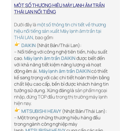
MỘT SỐ THƯƠNG HIỆU MÁY LẠNH ÂM TRẦN
THÁI LAN NỔI TIẾNG
Dưới đây là
một số thông tin chi tiết về thương
hiệu nổi tiếng sản xuất Máy lạnh âm trần tại
THÁI LAN
, bao gồm:
DAIKIN
(Nhật Bản/Thái Lan):
–
Nổi tiếng với công nghệ tiên tiến, hiệu suất
cao.
Máy lạnh âm trần DAIKIN
được biết đến
với khả năng tiết kiệm năng lượng và hoạt
động êm ái.
Máy lạnh âm trần DAIKIN
có thiết
kế sang trọng với các chi tiết hoàn thiện bằng
chất liệu cao cấp, bền bỉ được khách hàng tin
tưởng sử dụng. Xứng đáng là
sản phẩm ngoại
nhập, đứng TOP đầu trong thị trường máy lạnh
hiện nay.
MITSUBISHI HEAVY
(Nhật Bản/Thái Lan):
–
Một trong những thương hiệu hàng đầu
trong ngành công nghiệp máy
lạnh,
MITSUBISHI HEAVY
cung cấp các sản