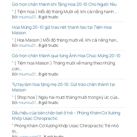
Gói trọn chân thành khi Tặng Hoa 20-10 Cho Người Yêu
" ( Tiệm hoa ) Mỗi độ tháng Mười về, khi cái nắng hanh …
Bởi
miumiu01
,
8 giờ trước
Hoa Mừng 20-10 gửi trao nét thanh tao tại Tiệm Hoa
Maison
" ( Hoa Maison ) Mỗi độ tháng mười về, khi cái nắng han…
Bởi
miumiu01
,
8 giờ trước
Gói trọn chân thành qua từng Ảnh Hoa Chúc Mừng 20-10
" ( Tiệm hoa Maison ) Tháng mười về mang theo những
cơn…
Bởi
miumiu01
,
8 giờ trước
Tự tay làm hoa tặng mẹ 20-10: Gửi trao chân thành tại
Maison
" ( Shop hoa ) Ngày hai mươi tháng mười trong ký ức của…
Bởi
miumiu01
,
8 giờ trước
Dấu hiệu của bàn chân bẹt ở trẻ – Phòng Khám Cơ Xương
Khớp Usac Chiropractic
" Phòng Khám Cơ Xương Khớp Usac Chiropractic Trẻ nhỏ
th…
Bởi
uyenuyen01
,
8 giờ trước