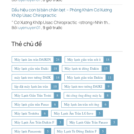
Dấu hiệu con bị bàn chân bẹt – Phòng Khám Cơ Xương
Khớp Usac Chiropractic
" Cơ Xương Khớp Usac Chiropractic <strong>Nhìn th…
Bởi
uyenuyen01
,
9 giờ trước
Thẻ chủ đề
Máy lạnh âm trần DAIKIN
24
Máy lạnh giấu trần nối ố
18
Máy lạnh giấu trần Daiki
18
Máy lạnh tủ đứng Daikin
15
máy lạnh treo tường DAIK
14
Máy lạnh giấu trần Daikin
11
lắp đặt máy lạnh âm trần
10
Máy lạnh treo tường DAIKI
9
Máy Lạnh Giấu Trần Toshi
8
thi công ống đồng máy lạ
8
Máy lạnh giấu trần Panas
6
Máy lạnh âm trần nối ống
6
Máy lạnh Toshiba
6
Máy Lạnh Âm Trần LG Inve
5
Máy Lạnh Âm Trần Daikin F
5
Máy Lạnh Giấu Trần Panaso
5
Máy lạnh Panasonic
5
Máy Lạnh Tủ Đứng Daikin F
5