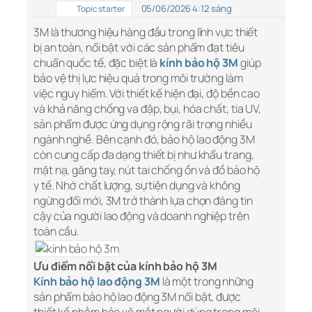
05/06/2026 4:12 sáng
Topic starter
3M là thương hiệu hàng đầu trong lĩnh vực thiết
bị an toàn, nổi bật với các sản phẩm đạt tiêu
chuẩn quốc tế, đặc biệt là
kính bảo hộ 3M
giúp
bảo vệ thị lực hiệu quả trong môi trường làm
việc nguy hiểm. Với thiết kế hiện đại, độ bền cao
và khả năng chống va đập, bụi, hóa chất, tia UV,
sản phẩm được ứng dụng rộng rãi trong nhiều
ngành nghề. Bên cạnh đó, bảo hộ lao động 3M
còn cung cấp đa dạng thiết bị như khẩu trang,
mặt nạ, găng tay, nút tai chống ồn và đồ bảo hộ
y tế. Nhờ chất lượng, sự tiện dụng và không
ngừng đổi mới, 3M trở thành lựa chọn đáng tin
cậy của người lao động và doanh nghiệp trên
toàn cầu.
Ưu điểm nổi bật của kính bảo hộ 3M
Kính bảo hộ lao động 3M
là một trong những
sản phẩm bảo hộ lao động 3M nổi bật, được