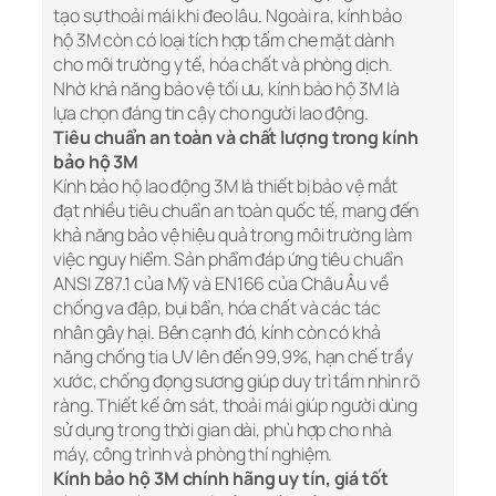
tạo sự thoải mái khi đeo lâu. Ngoài ra, kính bảo
hộ 3M còn có loại tích hợp tấm che mặt dành
cho môi trường y tế, hóa chất và phòng dịch.
Nhờ khả năng bảo vệ tối ưu, kính bảo hộ 3M là
lựa chọn đáng tin cậy cho người lao động.
Tiêu chuẩn an toàn và chất lượng trong kính
bảo hộ 3M
Kính bảo hộ lao động 3M là thiết bị bảo vệ mắt
đạt nhiều tiêu chuẩn an toàn quốc tế, mang đến
khả năng bảo vệ hiệu quả trong môi trường làm
việc nguy hiểm. Sản phẩm đáp ứng tiêu chuẩn
ANSI Z87.1 của Mỹ và EN166 của Châu Âu về
chống va đập, bụi bẩn, hóa chất và các tác
nhân gây hại. Bên cạnh đó, kính còn có khả
năng chống tia UV lên đến 99,9%, hạn chế trầy
xước, chống đọng sương giúp duy trì tầm nhìn rõ
ràng. Thiết kế ôm sát, thoải mái giúp người dùng
sử dụng trong thời gian dài, phù hợp cho nhà
máy, công trình và phòng thí nghiệm.
Kính bảo hộ 3M chính hãng uy tín, giá tốt