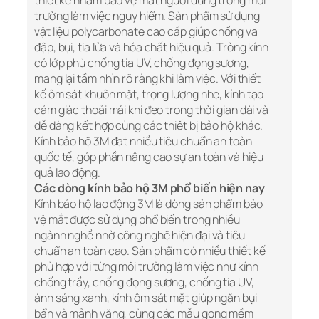
thiết kế nhằm bảo vệ mắt người dùng trong môi
trường làm việc nguy hiểm. Sản phẩm sử dụng
vật liệu polycarbonate cao cấp giúp chống va
đập, bụi, tia lửa và hóa chất hiệu quả. Tròng kính
có lớp phủ chống tia UV, chống đọng sương,
mang lại tầm nhìn rõ ràng khi làm việc. Với thiết
kế ôm sát khuôn mặt, trọng lượng nhẹ, kính tạo
cảm giác thoải mái khi đeo trong thời gian dài và
dễ dàng kết hợp cùng các thiết bị bảo hộ khác.
Kính bảo hộ 3M đạt nhiều tiêu chuẩn an toàn
quốc tế, góp phần nâng cao sự an toàn và hiệu
quả lao động.
Các dòng kính bảo hộ 3M phổ biến hiện nay
Kính bảo hộ lao động 3M là dòng sản phẩm bảo
vệ mắt được sử dụng phổ biến trong nhiều
ngành nghề nhờ công nghệ hiện đại và tiêu
chuẩn an toàn cao. Sản phẩm có nhiều thiết kế
phù hợp với từng môi trường làm việc như kính
chống trầy, chống đọng sương, chống tia UV,
ánh sáng xanh, kính ôm sát mặt giúp ngăn bụi
bẩn và mảnh văng, cùng các mẫu gọng mềm