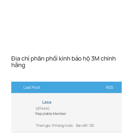
Địa chỉ phân phối kính bảo hộ 3M chính
hãng
Last Post
RSS
Lasa
(@lasa)
Reputable Member
Tham gia: 9 tháng trước
Bài viết: 130