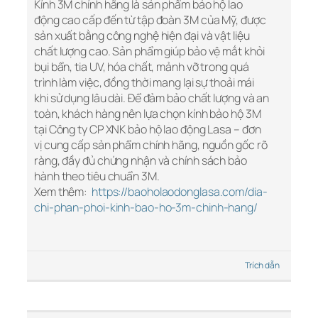
Kính 3M chính hãng là sản phẩm bảo hộ lao
động cao cấp đến từ tập đoàn 3M của Mỹ, được
sản xuất bằng công nghệ hiện đại và vật liệu
chất lượng cao. Sản phẩm giúp bảo vệ mắt khỏi
bụi bẩn, tia UV, hóa chất, mảnh vỡ trong quá
trình làm việc, đồng thời mang lại sự thoải mái
khi sử dụng lâu dài. Để đảm bảo chất lượng và an
toàn, khách hàng nên lựa chọn kính bảo hộ 3M
tại Công ty CP XNK bảo hộ lao động Lasa – đơn
vị cung cấp sản phẩm chính hãng, nguồn gốc rõ
ràng, đầy đủ chứng nhận và chính sách bảo
hành theo tiêu chuẩn 3M.
Xem thêm:
https://baoholaodonglasa.com/dia-
chi-phan-phoi-kinh-bao-ho-3m-chinh-hang/
Trích dẫn