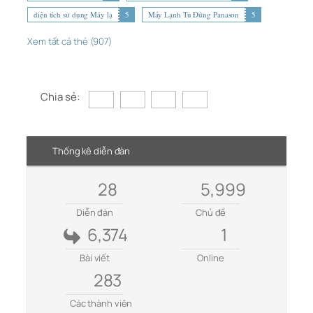
diện tích sử dụng Máy lạ
5
Máy Lạnh Tủ Đứng Panason
5
Xem tất cả thẻ (907)
Chia sẻ:
Thống kê diễn đàn
28
5,999
Diễn đàn
Chủ đề
6,374
1
Bài viết
Online
283
Các thành viên