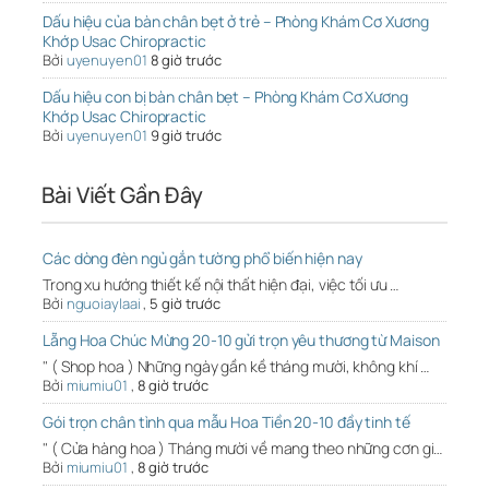
Dấu hiệu của bàn chân bẹt ở trẻ – Phòng Khám Cơ Xương
Khớp Usac Chiropractic
Bởi
uyenuyen01
8 giờ trước
Dấu hiệu con bị bàn chân bẹt – Phòng Khám Cơ Xương
Khớp Usac Chiropractic
Bởi
uyenuyen01
9 giờ trước
Bài Viết Gần Đây
Các dòng đèn ngủ gắn tường phổ biến hiện nay
Trong xu hướng thiết kế nội thất hiện đại, việc tối ưu …
Bởi
nguoiaylaai
,
5 giờ trước
Lẵng Hoa Chúc Mừng 20-10 gửi trọn yêu thương từ Maison
" ( Shop hoa ) Những ngày gần kề tháng mười, không khí …
Bởi
miumiu01
,
8 giờ trước
Gói trọn chân tình qua mẫu Hoa Tiền 20-10 đầy tinh tế
" ( Cửa hàng hoa ) Tháng mười về mang theo những cơn gi…
Bởi
miumiu01
,
8 giờ trước