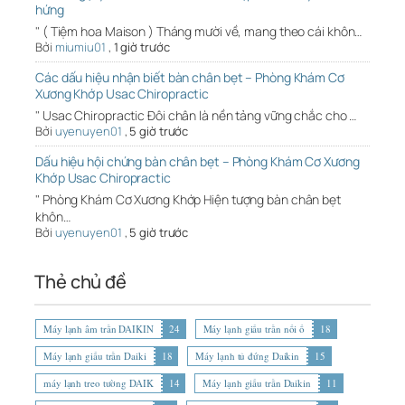
hứng
" ( Tiệm hoa Maison ) Tháng mười về, mang theo cái khôn…
Bởi
miumiu01
,
1 giờ trước
Các dấu hiệu nhận biết bàn chân bẹt – Phòng Khám Cơ
Xương Khớp Usac Chiropractic
" Usac Chiropractic Đôi chân là nền tảng vững chắc cho …
Bởi
uyenuyen01
,
5 giờ trước
Dấu hiệu hội chứng bàn chân bẹt – Phòng Khám Cơ Xương
Khớp Usac Chiropractic
" Phòng Khám Cơ Xương Khớp Hiện tượng bàn chân bẹt
khôn…
Bởi
uyenuyen01
,
5 giờ trước
Thẻ chủ đề
Máy lạnh âm trần DAIKIN
24
Máy lạnh giấu trần nối ố
18
Máy lạnh giấu trần Daiki
18
Máy lạnh tủ đứng Daikin
15
máy lạnh treo tường DAIK
14
Máy lạnh giấu trần Daikin
11