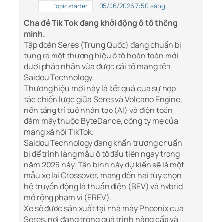
05/06/2026 7:50 sáng
Topic starter
Cha đẻ Tik Tok đang khởi động ô tô thông
minh.
Tập đoàn Seres (Trung Quốc) đang chuẩn bị
tung ra một thương hiệu ô tô hoàn toàn mới
dưới pháp nhân vừa được cải tổ mang tên
Saidou Technology.
Thương hiệu mới này là kết quả của sự hợp
tác chiến lược giữa Seres và Volcano Engine,
nền tảng trí tuệ nhân tạo (AI) và điện toán
đám mây thuộc ByteDance, công ty mẹ của
mạng xã hội TikTok.
Saidou Technology đang khẩn trương chuẩn
bị để trình làng mẫu ô tô đầu tiên ngay trong
năm 2026 này. Tân binh này dự kiến sẽ là một
mẫu xe lai Crossover, mang đến hai tùy chọn
hệ truyền động là thuần điện (BEV) và hybrid
mở rộng phạm vi (EREV).
Xe sẽ được sản xuất tại nhà máy Phoenix của
Seres, nơi đang trong quá trình nâng cấp và