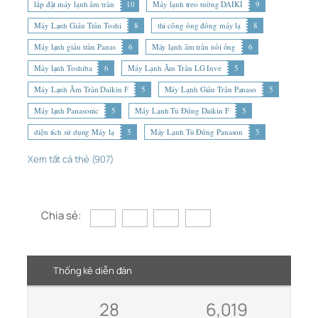
lắp đặt máy lạnh âm trần
10
Máy lạnh treo tường DAIKI
9
Máy Lạnh Giấu Trần Toshi
8
thi công ống đồng máy lạ
8
Máy lạnh giấu trần Panas
6
Máy lạnh âm trần nối ống
6
Máy lạnh Toshiba
6
Máy Lạnh Âm Trần LG Inve
5
Máy Lạnh Âm Trần Daikin F
5
Máy Lạnh Giấu Trần Panaso
5
Máy lạnh Panasonic
5
Máy Lạnh Tủ Đứng Daikin F
5
diện tích sử dụng Máy lạ
5
Máy Lạnh Tủ Đứng Panason
5
Xem tất cả thẻ (907)
Chia sẻ:
Thống kê diễn đàn
28
6,019