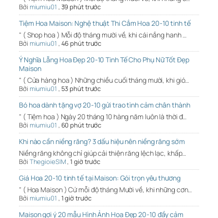
Bởi
miumiu01
,
39 phút trước
Tiệm Hoa Maison: Nghệ thuật Thi Cắm Hoa 20-10 tinh tế
" ( Shop hoa ) Mỗi độ tháng mười về, khi cái nắng hanh …
Bởi
miumiu01
,
46 phút trước
Ý Nghĩa Lẵng Hoa Đẹp 20-10 Tinh Tế Cho Phụ Nữ Tốt Đẹp
Maison
" ( Cửa hàng hoa ) Những chiều cuối tháng mười, khi gió…
Bởi
miumiu01
,
53 phút trước
Bó hoa dành tặng vợ 20-10 gửi trao tình cảm chân thành
" ( Tiệm hoa ) Ngày 20 tháng 10 hàng năm luôn là thời đ…
Bởi
miumiu01
,
60 phút trước
Khi nào cần niềng răng? 3 dấu hiệu nên niềng răng sớm
Niềng răng không chỉ giúp cải thiện răng lệch lạc, khấp…
Bởi
ThegioieSIM
,
1 giờ trước
Giá Hoa 20-10 tinh tế tại Maison: Gói trọn yêu thương
" ( Hoa Maison ) Cứ mỗi độ tháng Mười về, khi những cơn…
Bởi
miumiu01
,
1 giờ trước
Maison gợi ý 20 mẫu Hình Ảnh Hoa Đẹp 20-10 đầy cảm