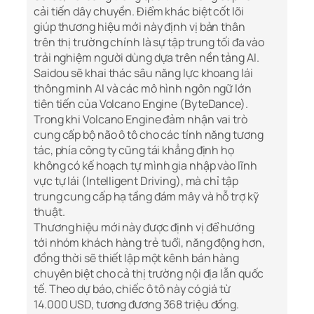
cải tiến dây chuyền. Điểm khác biệt cốt lõi
giúp thương hiệu mới này định vị bản thân
trên thị trường chính là sự tập trung tối đa vào
trải nghiệm người dùng dựa trên nền tảng AI.
Saidou sẽ khai thác sâu năng lực khoang lái
thông minh AI và các mô hình ngôn ngữ lớn
tiên tiến của Volcano Engine (ByteDance).
Trong khi Volcano Engine đảm nhận vai trò
cung cấp bộ não ô tô cho các tính năng tương
tác, phía công ty cũng tái khẳng định họ
không có kế hoạch tự mình gia nhập vào lĩnh
vực tự lái (Intelligent Driving), mà chỉ tập
trung cung cấp hạ tầng đám mây và hỗ trợ kỹ
thuật.
Thương hiệu mới này được định vị để hướng
tới nhóm khách hàng trẻ tuổi, năng động hơn,
đồng thời sẽ thiết lập một kênh bán hàng
chuyên biệt cho cả thị trường nội địa lẫn quốc
tế. Theo dự báo, chiếc ô tô này có giá từ
14.000 USD, tương đương 368 triệu đồng.