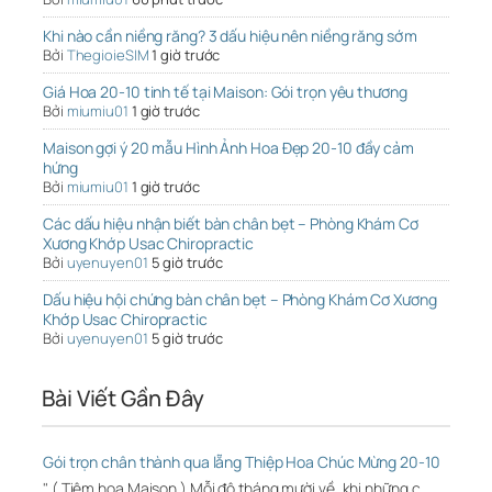
Khi nào cần niềng răng? 3 dấu hiệu nên niềng răng sớm
Bởi
ThegioieSIM
1 giờ trước
Giá Hoa 20-10 tinh tế tại Maison: Gói trọn yêu thương
Bởi
miumiu01
1 giờ trước
Maison gợi ý 20 mẫu Hình Ảnh Hoa Đẹp 20-10 đầy cảm
hứng
Bởi
miumiu01
1 giờ trước
Các dấu hiệu nhận biết bàn chân bẹt – Phòng Khám Cơ
Xương Khớp Usac Chiropractic
Bởi
uyenuyen01
5 giờ trước
Dấu hiệu hội chứng bàn chân bẹt – Phòng Khám Cơ Xương
Khớp Usac Chiropractic
Bởi
uyenuyen01
5 giờ trước
Bài Viết Gần Đây
Gói trọn chân thành qua lẵng Thiệp Hoa Chúc Mừng 20-10
" ( Tiệm hoa Maison ) Mỗi độ tháng mười về, khi những c…