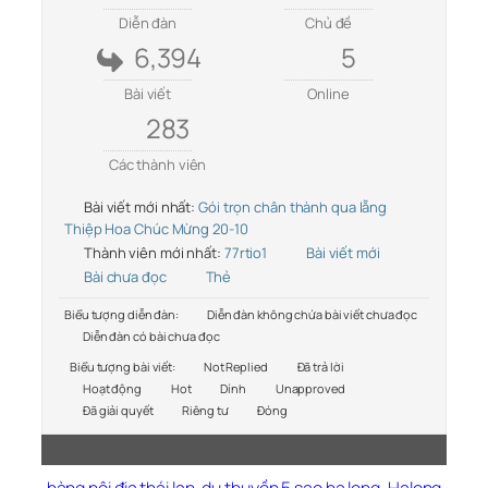
Diễn đàn
Chủ đề
6,394
5
Bài viết
Online
283
Các thành viên
Bài viết mới nhất:
Gói trọn chân thành qua lẵng
Thiệp Hoa Chúc Mừng 20-10
Thành viên mới nhất:
77rtio1
Bài viết mới
Bài chưa đọc
Thẻ
Biểu tượng diễn đàn:
Diễn đàn không chứa bài viết chưa đọc
Diễn đàn có bài chưa đọc
Biểu tượng bài viết:
Not Replied
Đã trả lời
Hoạt động
Hot
Dính
Unapproved
Đã giải quyết
Riêng tư
Đóng