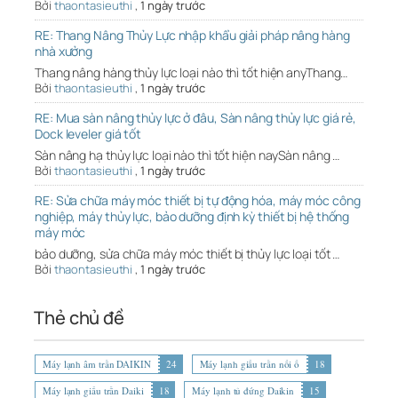
Bởi
thaontasieuthi
,
1 ngày trước
RE: Thang Nâng Thủy Lực nhập khẩu giải pháp nâng hàng
nhà xưởng
Thang nâng hàng thủy lực loại nào thì tốt hiện anyThang…
Bởi
thaontasieuthi
,
1 ngày trước
RE: Mua sàn nâng thủy lực ở đâu, Sàn nâng thủy lực giá rẻ,
Dock leveler giá tốt
Sàn nâng hạ thủy lực loại nào thì tốt hiện naySàn nâng …
Bởi
thaontasieuthi
,
1 ngày trước
RE: Sửa chữa máy móc thiết bị tự động hóa, máy móc công
nghiệp, máy thủy lực, bảo dưỡng định kỳ thiết bị hệ thống
máy móc
bảo dưỡng, sửa chữa máy móc thiết bị thủy lực loại tốt …
Bởi
thaontasieuthi
,
1 ngày trước
Thẻ chủ đề
Máy lạnh âm trần DAIKIN
24
Máy lạnh giấu trần nối ố
18
Máy lạnh giấu trần Daiki
18
Máy lạnh tủ đứng Daikin
15