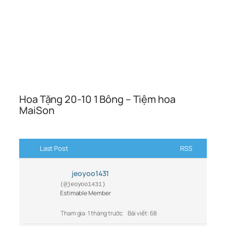
Hoa Tặng 20-10 1 Bông – Tiệm hoa
MaiSon
Last Post
RSS
jeoyoo1431
(@jeoyoo1431)
Estimable Member
Tham gia: 1 tháng trước
Bài viết: 68