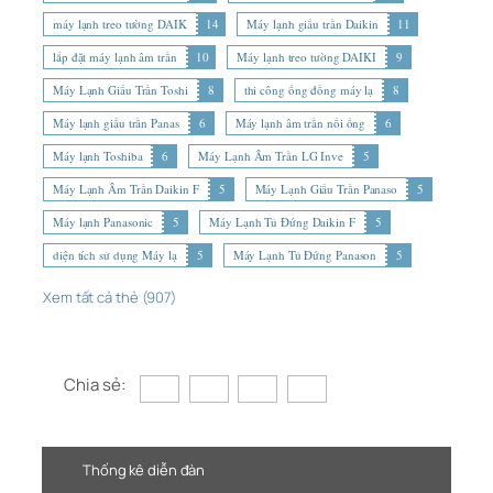
máy lạnh treo tường DAIK
14
Máy lạnh giấu trần Daikin
11
lắp đặt máy lạnh âm trần
10
Máy lạnh treo tường DAIKI
9
Máy Lạnh Giấu Trần Toshi
8
thi công ống đồng máy lạ
8
Máy lạnh giấu trần Panas
6
Máy lạnh âm trần nối ống
6
Máy lạnh Toshiba
6
Máy Lạnh Âm Trần LG Inve
5
Máy Lạnh Âm Trần Daikin F
5
Máy Lạnh Giấu Trần Panaso
5
Máy lạnh Panasonic
5
Máy Lạnh Tủ Đứng Daikin F
5
diện tích sử dụng Máy lạ
5
Máy Lạnh Tủ Đứng Panason
5
Xem tất cả thẻ (907)
Chia sẻ:
Thống kê diễn đàn