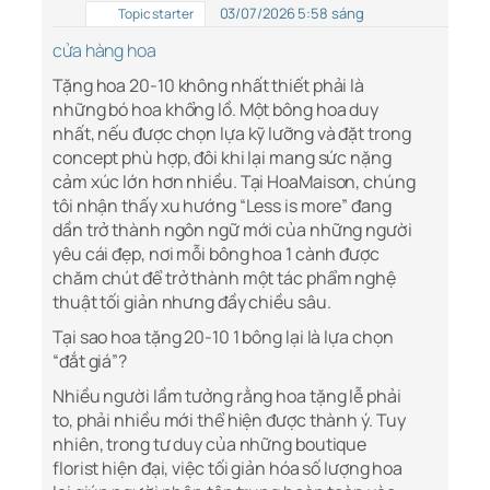
03/07/2026 5:58 sáng
Topic starter
cửa hàng hoa
Tặng hoa 20-10 không nhất thiết phải là
những bó hoa khổng lồ. Một bông hoa duy
nhất, nếu được chọn lựa kỹ lưỡng và đặt trong
concept phù hợp, đôi khi lại mang sức nặng
cảm xúc lớn hơn nhiều. Tại HoaMaison, chúng
tôi nhận thấy xu hướng “Less is more” đang
dần trở thành ngôn ngữ mới của những người
yêu cái đẹp, nơi mỗi bông hoa 1 cành được
chăm chút để trở thành một tác phẩm nghệ
thuật tối giản nhưng đầy chiều sâu.
Tại sao hoa tặng 20-10 1 bông lại là lựa chọn
“đắt giá”?
Nhiều người lầm tưởng rằng hoa tặng lễ phải
to, phải nhiều mới thể hiện được thành ý. Tuy
nhiên, trong tư duy của những boutique
florist hiện đại, việc tối giản hóa số lượng hoa