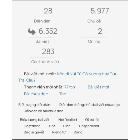
28
5,977
Diễn đàn
Chủ đề
6,352
2
Bài viết
Online
283
Các thành viên
Bài viết mới nhất:
Nên đi Núi Tứ Cô Nương hay Cửu
Trại Câu?
Thành viên mới nhất:
77rtio1
Bài viết mới
Bài chưa đọc
Thẻ
Biểu tượng diễn đàn:
Diễn đàn không chứa bài viết chưa đọc
Diễn đàn có bài chưa đọc
Biểu tượng bài viết:
Not Replied
Đã trả lời
Hoạt động
Hot
Dính
Unapproved
Đã giải quyết
Riêng tư
Đóng