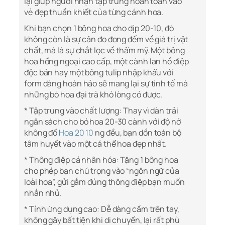
lại giúp người nhận tập trung hoàn toàn vào
vẻ đẹp thuần khiết của từng cánh hoa.
Khi bạn chọn 1 bông hoa cho dịp 20-10, đó
không còn là sự cân đo đong đếm về giá trị vật
chất, mà là sự chắt lọc về thẩm mỹ. Một bông
hoa hồng ngoại cao cấp, một cành lan hồ điệp
độc bản hay một bông tulip nhập khẩu với
form dáng hoàn hảo sẽ mang lại sự tinh tế mà
những bó hoa đại trà khó lòng có được.
* Tập trung vào chất lượng: Thay vì dàn trải
ngân sách cho bó hoa 20-30 cành với độ nở
không đồ
Hoa 20 10
ng đều, bạn dồn toàn bộ
tâm huyết vào một cá thể hoa đẹp nhất.
* Thông điệp cá nhân hóa: Tặng 1 bông hoa
cho phép bạn chú trọng vào “ngôn ngữ của
loài hoa”, gửi gắm đúng thông điệp bạn muốn
nhắn nhủ.
* Tính ứng dụng cao: Dễ dàng cầm trên tay,
không gây bất tiện khi di chuyển, lại rất phù