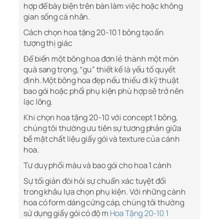
hợp để bày biện trên bàn làm việc hoặc không
gian sống cá nhân.
Cách chọn hoa tặng 20-10 1 bông tạo ấn
tượng thị giác
Để biến một bông hoa đơn lẻ thành một món
quà sang trọng, “gu” thiết kế là yếu tố quyết
định. Một bông hoa đẹp nếu thiếu đi kỹ thuật
bao gói hoặc phối phụ kiện phù hợp sẽ trở nên
lạc lõng.
Khi chọn hoa tặng 20-10 với concept 1 bông,
chúng tôi thường ưu tiên sự tương phản giữa
bề mặt chất liệu giấy gói và texture của cánh
hoa.
Tư duy phối màu và bao gói cho hoa 1 cành
Sự tối giản đòi hỏi sự chuẩn xác tuyệt đối
trong khâu lựa chọn phụ kiện. Với những cành
hoa có form dáng cứng cáp, chúng tôi thường
sử dụng giấy gói có độ m
Hoa Tặng 20-10 1