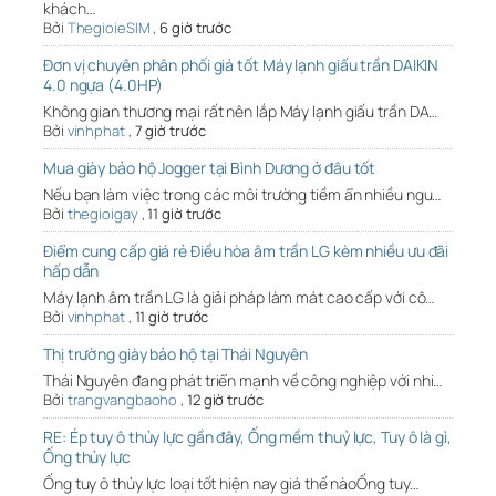
khách…
Bởi
ThegioieSIM
,
6 giờ trước
Đơn vị chuyên phân phối giá tốt Máy lạnh giấu trần DAIKIN
4.0 ngựa (4.0HP)
Không gian thương mại rất nên lắp Máy lạnh giấu trần DA…
Bởi
vinhphat
,
7 giờ trước
Mua giày bảo hộ Jogger tại Bình Dương ở đâu tốt
Nếu bạn làm việc trong các môi trường tiềm ẩn nhiều ngu…
Bởi
thegioigay
,
11 giờ trước
Điểm cung cấp giá rẻ Điều hòa âm trần LG kèm nhiều ưu đãi
hấp dẫn
Máy lạnh âm trần LG là giải pháp làm mát cao cấp với cô…
Bởi
vinhphat
,
11 giờ trước
Thị trường giày bảo hộ tại Thái Nguyên
Thái Nguyên đang phát triển mạnh về công nghiệp với nhi…
Bởi
trangvangbaoho
,
12 giờ trước
RE: Ép tuy ô thủy lực gần đây, Ống mềm thuỷ lực, Tuy ô là gì,
Ống thủy lực
Ống tuy ô thủy lực loại tốt hiện nay giá thế nàoỐng tuy…