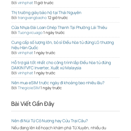
Bởi
vinhphat
11 giờ trước
Thị trường giày bảo hộ tại Thái Nguyên
Bởi
trangvangbaoho
12 giờ trước
Cửa Nhựa Đài Loan Ghép Thanh Tại Phường Lái Thiêu
Bởi
Tuongvicuago
1 ngày trước
Cung cấp số lượng lớn, bỏ sỉ Điều hòa tủ đứng LG thương
hiệu Hàn Quốc
Bởi
vinhphat
1 ngày trước
Hỗ trợ giá tốt nhất cho công trình lắp Điều hòa tủ đứng
DAIKIN FVFC Inverter, Xuất xứ Malaysia
Bởi
vinhphat
1 ngày trước
Nên mua eSIM trước ngày đi khoảng bao nhiêu lâu?
Bởi
ThegioieSIM
1 ngày trước
Bài Viết Gần Đây
Nên đi Núi Tứ Cô Nương hay Cửu Trại Câu?
Nếu đang lên kế hoạch khám phá Tứ Xuyên, nhiều du