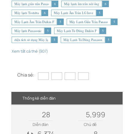
Máy lạnh giấu trần Panas
6
Máy lạnh âm trần nối ống
6
Máy lạnh Toshiba
6
Máy Lạnh Âm Trần LG Inve
5
Máy Lạnh Âm Trần Daikin F
5
Máy Lạnh Giấu Trần Panaso
5
Máy lạnh Panasonic
5
Máy Lạnh Tủ Đứng Daikin F
5
diện tích sử dụng Máy lạ
5
Máy Lạnh Tủ Đứng Panason
5
Xem tất cả thẻ (907)
Chia sẻ:
Thống kê diễn đàn
28
5,999
Diễn đàn
Chủ đề
6,374
8