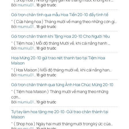
Bởi
miumiu01
,
18 giờ trước
Gói trọn chân tình qua mẫu Hoa Tiền 20-10 đầy tinh tế
" ( Cửa hàng hoa ) Tháng mười về mang theo những cơn gi…
Bởi
miumiu01
,
18 giờ trước
Gói trọn chân thành khi Tặng Hoa 20-10 Cho Người Yêu
" ( Tiệm hoa ) Mỗi độ tháng Mười về, khi cái nắng hanh …
Bởi
miumiu01
,
18 giờ trước
Hoa Mừng 20-10 gửi trao nét thanh tao tại Tiệm Hoa
Maison
" ( Hoa Maison ) Mỗi độ tháng mười về, khi cái nắng han…
Bởi
miumiu01
,
18 giờ trước
Gói trọn chân thành qua từng Ảnh Hoa Chúc Mừng 20-10
" ( Tiệm hoa Maison ) Tháng mười về mang theo những
cơn…
Bởi
miumiu01
,
19 giờ trước
Tự tay làm hoa tặng mẹ 20-10: Gửi trao chân thành tại
Maison
" ( Shop hoa ) Ngày hai mươi tháng mười trong ký ức của…
Bởi
miumiu01
,
19 giờ trước