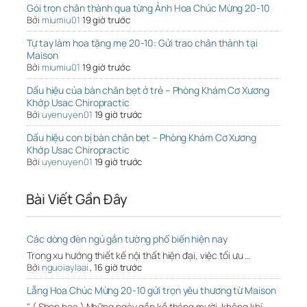
Gói trọn chân thành qua từng Ảnh Hoa Chúc Mừng 20-10
Bởi
miumiu01
19 giờ trước
Tự tay làm hoa tặng mẹ 20-10: Gửi trao chân thành tại
Maison
Bởi
miumiu01
19 giờ trước
Dấu hiệu của bàn chân bẹt ở trẻ – Phòng Khám Cơ Xương
Khớp Usac Chiropractic
Bởi
uyenuyen01
19 giờ trước
Dấu hiệu con bị bàn chân bẹt – Phòng Khám Cơ Xương
Khớp Usac Chiropractic
Bởi
uyenuyen01
19 giờ trước
Bài Viết Gần Đây
Các dòng đèn ngủ gắn tường phổ biến hiện nay
Trong xu hướng thiết kế nội thất hiện đại, việc tối ưu …
Bởi
nguoiaylaai
,
16 giờ trước
Lẵng Hoa Chúc Mừng 20-10 gửi trọn yêu thương từ Maison
" ( Shop hoa ) Những ngày gần kề tháng mười, không khí …