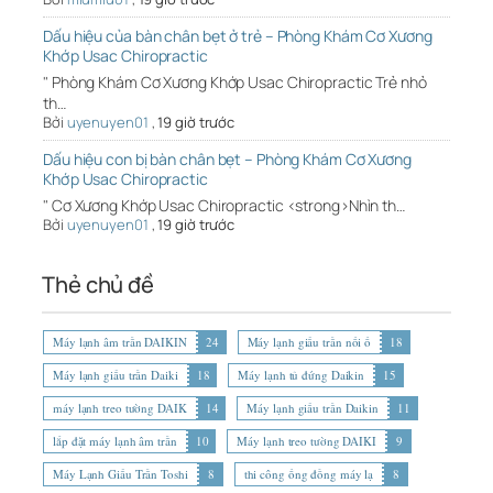
Dấu hiệu của bàn chân bẹt ở trẻ – Phòng Khám Cơ Xương
Khớp Usac Chiropractic
" Phòng Khám Cơ Xương Khớp Usac Chiropractic Trẻ nhỏ
th…
Bởi
uyenuyen01
,
19 giờ trước
Dấu hiệu con bị bàn chân bẹt – Phòng Khám Cơ Xương
Khớp Usac Chiropractic
" Cơ Xương Khớp Usac Chiropractic <strong>Nhìn th…
Bởi
uyenuyen01
,
19 giờ trước
Thẻ chủ đề
Máy lạnh âm trần DAIKIN
24
Máy lạnh giấu trần nối ố
18
Máy lạnh giấu trần Daiki
18
Máy lạnh tủ đứng Daikin
15
máy lạnh treo tường DAIK
14
Máy lạnh giấu trần Daikin
11
lắp đặt máy lạnh âm trần
10
Máy lạnh treo tường DAIKI
9
Máy Lạnh Giấu Trần Toshi
8
thi công ống đồng máy lạ
8