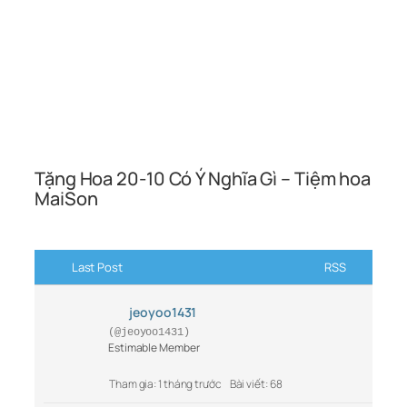
Tặng Hoa 20-10 Có Ý Nghĩa Gì – Tiệm hoa
MaiSon
Last Post
RSS
jeoyoo1431
(@jeoyoo1431)
Estimable Member
Tham gia: 1 tháng trước
Bài viết: 68