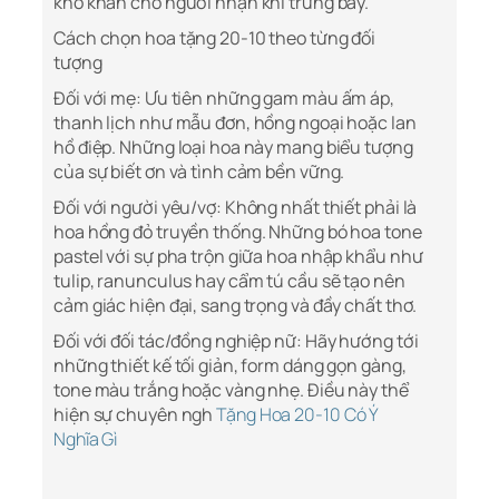
khó khăn cho người nhận khi trưng bày.
Cách chọn hoa tặng 20-10 theo từng đối
tượng
Đối với mẹ: Ưu tiên những gam màu ấm áp,
thanh lịch như mẫu đơn, hồng ngoại hoặc lan
hồ điệp. Những loại hoa này mang biểu tượng
của sự biết ơn và tình cảm bền vững.
Đối với người yêu/vợ: Không nhất thiết phải là
hoa hồng đỏ truyền thống. Những bó hoa tone
pastel với sự pha trộn giữa hoa nhập khẩu như
tulip, ranunculus hay cẩm tú cầu sẽ tạo nên
cảm giác hiện đại, sang trọng và đầy chất thơ.
Đối với đối tác/đồng nghiệp nữ: Hãy hướng tới
những thiết kế tối giản, form dáng gọn gàng,
tone màu trắng hoặc vàng nhẹ. Điều này thể
hiện sự chuyên ngh
Tặng Hoa 20-10 Có Ý
Nghĩa Gì