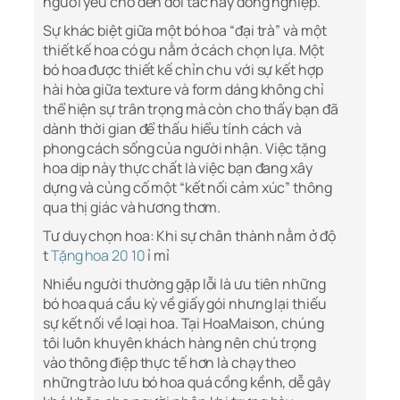
người yêu cho đến đối tác hay đồng nghiệp.
Sự khác biệt giữa một bó hoa “đại trà” và một
thiết kế hoa có gu nằm ở cách chọn lựa. Một
bó hoa được thiết kế chỉn chu với sự kết hợp
hài hòa giữa texture và form dáng không chỉ
thể hiện sự trân trọng mà còn cho thấy bạn đã
dành thời gian để thấu hiểu tính cách và
phong cách sống của người nhận. Việc tặng
hoa dịp này thực chất là việc bạn đang xây
dựng và củng cố một “kết nối cảm xúc” thông
qua thị giác và hương thơm.
Tư duy chọn hoa: Khi sự chân thành nằm ở độ
t
Tặng hoa 20 10
ỉ mỉ
Nhiều người thường gặp lỗi là ưu tiên những
bó hoa quá cầu kỳ về giấy gói nhưng lại thiếu
sự kết nối về loại hoa. Tại HoaMaison, chúng
tôi luôn khuyên khách hàng nên chú trọng
vào thông điệp thực tế hơn là chạy theo
những trào lưu bó hoa quá cồng kềnh, dễ gây