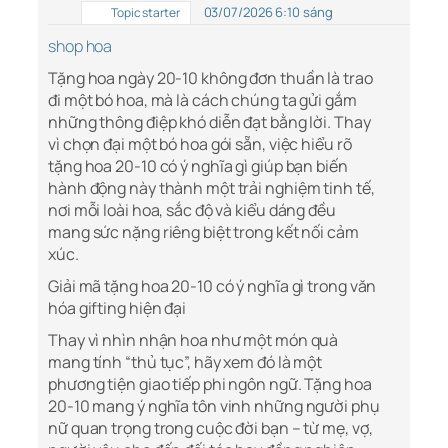
03/07/2026 6:10 sáng
Topic starter
shop hoa
Tặng hoa ngày 20-10 không đơn thuần là trao
đi một bó hoa, mà là cách chúng ta gửi gắm
những thông điệp khó diễn đạt bằng lời. Thay
vì chọn đại một bó hoa gói sẵn, việc hiểu rõ
tặng hoa 20-10 có ý nghĩa gì giúp bạn biến
hành động này thành một trải nghiệm tinh tế,
nơi mỗi loài hoa, sắc độ và kiểu dáng đều
mang sức nặng riêng biệt trong kết nối cảm
xúc.
Giải mã tặng hoa 20-10 có ý nghĩa gì trong văn
hóa gifting hiện đại
Thay vì nhìn nhận hoa như một món quà
mang tính “thủ tục”, hãy xem đó là một
phương tiện giao tiếp phi ngôn ngữ. Tặng hoa
20-10 mang ý nghĩa tôn vinh những người phụ
nữ quan trọng trong cuộc đời bạn – từ mẹ, vợ,