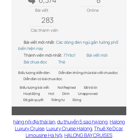
Bài viết
Online
283
Các thành viên
Bài viết mới nhất:
Các dòng đèn ngủ gắn tường phổ
biến hiện nay
Thành viên mới nhất:
77rtio1
Bài viết mới
Bài chưa đọc
Thẻ
Biểu tượng diễn đàn:
Diễn đàn không chứa bài viết chưa đọc
Diễn đàn có bài chưa đọc
Biểu tượng bài viết:
Not Replied
Đã trả lời
Hoạt động
Hot
Dính
Unapproved
Đã giải quyết
Riêng tư
Đóng
hàng nội địa thái lan
,
du thuyền 5 sao hạ long
,
Halong
Luxury Cruise
,
Luxury Cruise Halong
,
Thuê Xe Dcar
Limousine Hà Nội
,
HALONG BAY CRUISES