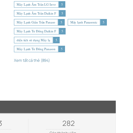
Máy Lạnh Âm Trần LG Inve
5
Máy Lạnh Âm Trần Daikin F
5
Máy Lạnh Giấu Trần Panaso
5
Máy lạnh Panasonic
5
Máy Lạnh Tủ Đứng Daikin F
5
diện tích sử dụng Máy lạ
5
Máy Lạnh Tủ Đứng Panason
5
Xem tất cả thẻ (894)
3
282
e
Các thành viên