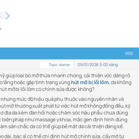
c…
?
RSS
09/01/2026 5:02 sáng
Topic starter
 giúp loại bỏ mỡ thừa nhanh chóng, cải thiện vóc dáng rõ
 lo lắng hoặc gặp tình trạng vùng
hút mỡ bị lồi lõm
, da không
út mỡ bị lồi lõm có chỉnh sửa được không?
ửa, nhưng mức độ hiệu quả phụ thuộc vào nguyên nhân và
 hút mỡ thường xuất phát từ việc hút mỡ không đồng đều, kỹ
cơ địa da kém đàn hồi hoặc chăm sóc hậu phẫu chưa đúng
ác biện pháp như massage y khoa, mặc gen định hình đúng
àm săn chắc da có thể giúp bề mặt da cải thiện đáng kể.
kéo dài, bác sĩ có thể chỉ định hút mỡ chỉnh sửa, cấy mỡ tự