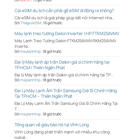
Cài eSIM du lịch cần phải gỡ eSIM di động ra không?
Cài eSIM du lịch là giải pháp giúp kết nối Internet nha…
Bởi
ThegioieSIM
,
16 giờ trước
Máy lạnh treo tường Daikin Inverter 1 HP FTKM25AVMV
Máy Lạnh Treo Tường Daikin FTKM25AVMV/RKM25AVMV
Inverte…
Bởi
maylanhtnp
,
18 giờ trước
Đại lý Máy lạnh áp trần Daikin giá sỉ chính hãng tại
TP.HCM | Thiên Ngân Phát
Đại lý Máy lạnh áp trần Daikin giá sỉ chính hãng tại TP…
Bởi
maylanhtnp
,
18 giờ trước
Đại Lý Máy Lạnh Âm Trần Samsung Giá Sỉ Chính Hãng
Tại TP.HCM – Thiên Ngân Phát
Đại Lý Máy Lạnh Âm Trần Samsung Giá Sỉ Chính Hãng Tại
T…
Bởi
maylanhtnp
,
18 giờ trước
Tổng quan về giày bảo hộ tại Vĩnh Long
Vĩnh Long đang phát triển mạnh với nhiều khu công
nghiệ…