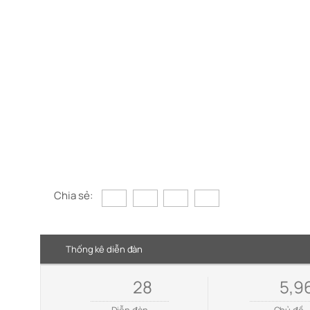
Chia sẻ:
Thống kê diễn đàn
28
5,9
Diễn đàn
Chủ đề