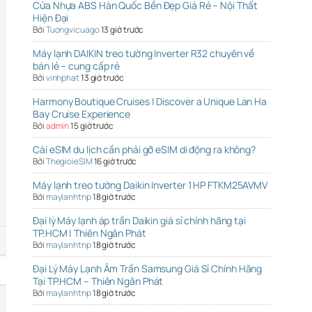
Cửa Nhựa ABS Hàn Quốc Bền Đẹp Giá Rẻ – Nội Thất
Hiện Đại
Bởi
Tuongvicuago
13 giờ trước
Máy lạnh DAIKIN treo tường Inverter R32 chuyên về
bán lẻ – cung cấp rẻ
Bởi
vinhphat
13 giờ trước
Harmony Boutique Cruises | Discover a Unique Lan Ha
Bay Cruise Experience
Bởi
admin
15 giờ trước
Cài eSIM du lịch cần phải gỡ eSIM di động ra không?
Bởi
ThegioieSIM
16 giờ trước
Máy lạnh treo tường Daikin Inverter 1 HP FTKM25AVMV
Bởi
maylanhtnp
18 giờ trước
Đại lý Máy lạnh áp trần Daikin giá sỉ chính hãng tại
TP.HCM | Thiên Ngân Phát
Bởi
maylanhtnp
18 giờ trước
Đại Lý Máy Lạnh Âm Trần Samsung Giá Sỉ Chính Hãng
Tại TP.HCM – Thiên Ngân Phát
Bởi
maylanhtnp
18 giờ trước