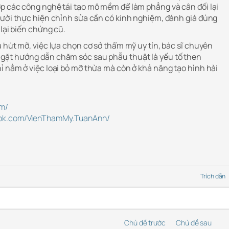
p các công nghệ tái tạo mô mềm để làm phẳng và cân đối lại
gười thực hiện chỉnh sửa cần có kinh nghiệm, đánh giá đúng
 lại biến chứng cũ.
 hút mỡ, việc lựa chọn cơ sở thẩm mỹ uy tín, bác sĩ chuyên
gặt hướng dẫn chăm sóc sau phẫu thuật là yếu tố then
ỉ nằm ở việc loại bỏ mỡ thừa mà còn ở khả năng tạo hình hài
om/
ook.com/VienThamMy.TuanAnh/
Trích dẫn
Chủ đề trước
Chủ đề sau