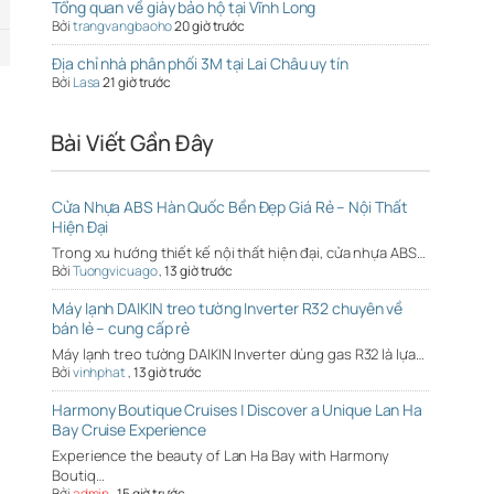
Tổng quan về giày bảo hộ tại Vĩnh Long
Bởi
trangvangbaoho
20 giờ trước
Địa chỉ nhà phân phối 3M tại Lai Châu uy tín
Bởi
Lasa
21 giờ trước
Bài Viết Gần Đây
Cửa Nhựa ABS Hàn Quốc Bền Đẹp Giá Rẻ – Nội Thất
Hiện Đại
Trong xu hướng thiết kế nội thất hiện đại, cửa nhựa ABS…
Bởi
Tuongvicuago
,
13 giờ trước
Máy lạnh DAIKIN treo tường Inverter R32 chuyên về
bán lẻ – cung cấp rẻ
Máy lạnh treo tường DAIKIN Inverter dùng gas R32 là lựa…
Bởi
vinhphat
,
13 giờ trước
Harmony Boutique Cruises | Discover a Unique Lan Ha
Bay Cruise Experience
Experience the beauty of Lan Ha Bay with Harmony
Boutiq…
Bởi
admin
,
15 giờ trước