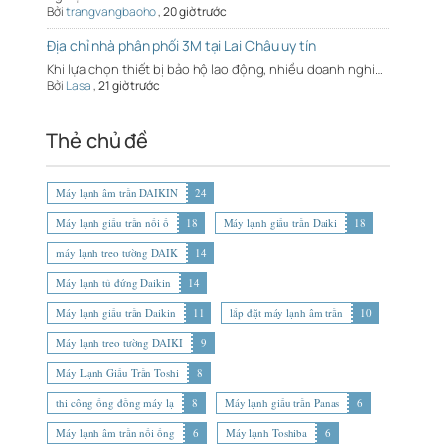
Bởi
trangvangbaoho
,
20 giờ trước
Địa chỉ nhà phân phối 3M tại Lai Châu uy tín
Khi lựa chọn thiết bị bảo hộ lao động, nhiều doanh nghi…
Bởi
Lasa
,
21 giờ trước
Thẻ chủ đề
Máy lạnh âm trần DAIKIN
24
Máy lạnh giấu trần nối ố
18
Máy lạnh giấu trần Daiki
18
máy lạnh treo tường DAIK
14
Máy lạnh tủ đứng Daikin
14
Máy lạnh giấu trần Daikin
11
lắp đặt máy lạnh âm trần
10
Máy lạnh treo tường DAIKI
9
Máy Lạnh Giấu Trần Toshi
8
thi công ống đồng máy lạ
8
Máy lạnh giấu trần Panas
6
Máy lạnh âm trần nối ống
6
Máy lạnh Toshiba
6