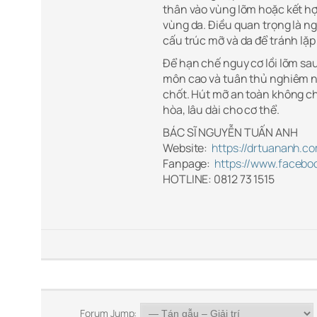
thân vào vùng lõm hoặc kết hợ
vùng da. Điều quan trọng là n
cấu trúc mỡ và da để tránh lặp
Để hạn chế nguy cơ lồi lõm sau
môn cao và tuân thủ nghiêm n
chốt. Hút mỡ an toàn không ch
hòa, lâu dài cho cơ thể.
BÁC SĨ NGUYỄN TUẤN ANH
Website:
https://drtuananh.c
Fanpage:
https://www.faceb
HOTLINE: 0812 73 1515
Forum Jump: