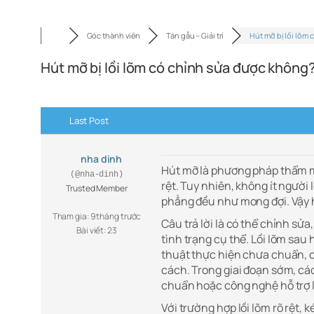
Góc thành viên
Tán gẫu – Giải trí
Hút mỡ bị lồi lõm 
Hút mỡ bị lồi lõm có chỉnh sửa được không
Last Post
nha dinh
Hút mỡ là phương pháp thẩm mỹ
(@nha-dinh)
rệt. Tuy nhiên, không ít người
Trusted Member
phẳng đều như mong đợi. Vậy h
Tham gia: 9 tháng trước
Câu trả lời là có thể chỉnh s
Bài viết: 23
tình trạng cụ thể. Lồi lõm sau
thuật thực hiện chưa chuẩn, 
cách. Trong giai đoạn sớm, c
chuẩn hoặc công nghệ hỗ trợ l
Với trường hợp lồi lõm rõ rệt, 