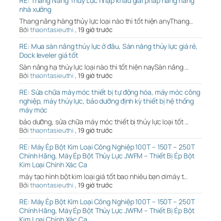
RE: Thang Nâng Thủy Lực nhập khẩu giải pháp nâng hàng
nhà xưởng
Thang nâng hàng thủy lực loại nào thì tốt hiện anyThang…
Bởi
thaontasieuthi
,
19 giờ trước
RE: Mua sàn nâng thủy lực ở đâu, Sàn nâng thủy lực giá rẻ,
Dock leveler giá tốt
Sàn nâng hạ thủy lực loại nào thì tốt hiện naySàn nâng …
Bởi
thaontasieuthi
,
19 giờ trước
RE: Sửa chữa máy móc thiết bị tự động hóa, máy móc công
nghiệp, máy thủy lực, bảo dưỡng định kỳ thiết bị hệ thống
máy móc
bảo dưỡng, sửa chữa máy móc thiết bị thủy lực loại tốt …
Bởi
thaontasieuthi
,
19 giờ trước
RE: Máy Ép Bột Kim Loại Công Nghiệp 100T – 150T – 250T
Chính Hãng, Máy Ép Bột Thủy Lực JWFM – Thiết Bị Ép Bột
Kim Loại Chính Xác Ca
máy tạo hình bột kim loại giá tốt bao nhiêu bạn ơimáy t…
Bởi
thaontasieuthi
,
19 giờ trước
RE: Máy Ép Bột Kim Loại Công Nghiệp 100T – 150T – 250T
Chính Hãng, Máy Ép Bột Thủy Lực JWFM – Thiết Bị Ép Bột
Kim Loại Chính Xác Ca