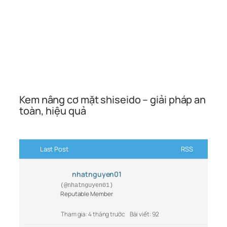
Kem nâng cơ mặt shiseido – giải pháp an
toàn, hiệu quả
Last Post
RSS
nhatnguyen01
(@nhatnguyen01)
Reputable Member
Tham gia: 4 tháng trước
Bài viết: 92