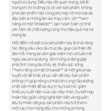
người sử dụng. Điều này rất quan trọng, bởi lẽ
trong khi thị trường có vô vàn sản phẩm, không
phải sản phẩm nào cũng phù hợp với mọi loại da,
đặc biệt là những làn da nhạy cảm. Với **kem
nâng cơ mặt Shiseido**, bạn hoàn toàn có thể
yên tâm về chất lượng cũng như hiệu quả mà nó
mang lại.
Một điểm nổi bật của sản phẩm này là khả năng
tác động sâu vào cấu trúc da, giúp cải thiện độ
đàn hồi, mang lại cảm giác mềm mịn và tươi mới
ngay sau khi sử dụng. Với những ai đang gặp
phải tình trạng da chảy xệ, thiếu sức sống,
**kem nâng cơ mặt Shiseido** là một giải pháp
tuyệt vời để khắc phục vấn đề này. Sản phẩm
không chỉ giúp nâng cơ mà còn cung cấp dưỡng
chất cần thiết để da duy trì sự tươi trẻ, giảm
thiểu sự xuất hiện của các nếp nhăn. Sự kết hợp
hoàn hảo giữa công nghệ tiên tiến và nguyên
liệu tự nhiên đã giúp sản phẩm này trở thành
một lựa chọn hàng đầu cho những ai mong