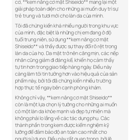
cơ, **kem nâng cơ mặt Shiseido** mang lại một
giải pháp toàn diện cho những ai muốn duy trì sự
trẻ trung và tươi mới cho làn da của mình.
Tôi đã chứng kiến khá nhiều người trong khu vực
của mình, đặc biệt là những chị em đang ở độ
tuổi trung niên, sử dụng **kem nâng cơ mặt
Shiseido** và thấy được sự thay đổi rõ rệt trong
làn da của họ. Da mặt trở nên căng mịn, các nếp
nhăn cũng giảm đi đáng kể, khiến họ cảm thấy
tự tin hơn trong giao tiếp hàng ngày. Điều này
càng làm tôi tin tưởng hơn vào hiệu quả của sản
phẩm này, bởi tôi đã chứng kiến nhiều trường
hợp thực tế ngay bên cạnh phòng khám.
Không chỉ vậy, **kem nâng cơ mặt Shiseido**
còn là một lựa chọn lý tưởng cho những ai muốn
có một làn da khỏe mạnh và đẹp tự nhiên mà
không phải lo lắng về các tác dụng phụ. Các
thành phần trong kem được kiểm nghiệm kỹ
lưỡng để đảm bảo độ an toàn cao nhất cho
người sử dụng. Điều này rất quan trọng, bởi lẽ