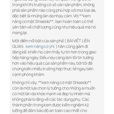
trong khi thị trường có vô vàn sản phẩm, không
phải sản phẩm nào cũng phù hợp với mọi loại da,
đặc biệt là những làn da nhạy cảm. Với **kem
nâng cơ mặt Shiseido**, bạn hoàn toàn có thể
yên tâm về chất lượng cũng như hiệu quả mà nó
mang lại.
Một điểm nổi bật của sản phẩ ( BÀI VIẾT LIÊN
QUAN:
kem nâng cơ yhl
) hăn cũng giảm đi
đáng kể, khiến họ cảm thấy tự tin hơn trong giao
tiếp hàng ngày. Điều này càng làm tôi tin tưởng
hơn vào hiệu quả của sản phẩm này, bởi tôi đã
chứng kiến nhiều trường hợp thực tế ngay bên
cạnh phòng khám.
Không chỉ vậy, **kem nâng cơ mặt Shiseido**
còn là một lựa chọn lý tưởng cho những ai muốn
có một làn da khỏe mạnh và đẹp tự nhiên mà
không phải lo lắng về các tác dụng phụ. Các
thành phần trong kem được kiểm nghiệm kỹ
lưỡng để đảm bảo độ an toàn cao nhất cho