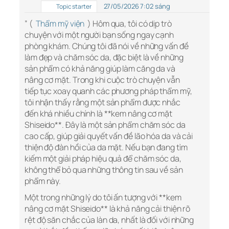
27/05/2026 7:02 sáng
Topic starter
” (
Thẩm mỹ viện
) Hôm qua, tôi có dịp trò
chuyện với một người bạn sống ngay cạnh
phòng khám. Chúng tôi đã nói về những vấn đề
làm đẹp và chăm sóc da, đặc biệt là về những
sản phẩm có khả năng giúp làm căng da và
nâng cơ mặt. Trong khi cuộc trò chuyện vẫn
tiếp tục xoay quanh các phương pháp thẩm mỹ,
tôi nhận thấy rằng một sản phẩm được nhắc
đến khá nhiều chính là **kem nâng cơ mặt
Shiseido**. Đây là một sản phẩm chăm sóc da
cao cấp, giúp giải quyết vấn đề lão hóa da và cải
thiện độ đàn hồi của da mặt. Nếu bạn đang tìm
kiếm một giải pháp hiệu quả để chăm sóc da,
không thể bỏ qua những thông tin sau về sản
phẩm này.
Một trong những lý do tôi ấn tượng với **kem
nâng cơ mặt Shiseido** là khả năng cải thiện rõ
rệt độ săn chắc của làn da, nhất là đối với những