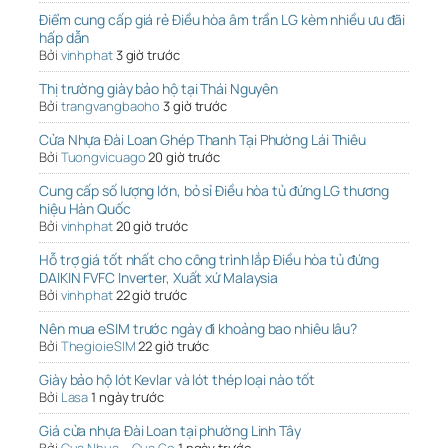
Điểm cung cấp giá rẻ Điều hòa âm trần LG kèm nhiều ưu đãi
hấp dẫn
Bởi
vinhphat
3 giờ trước
Thị trường giày bảo hộ tại Thái Nguyên
Bởi
trangvangbaoho
3 giờ trước
Cửa Nhựa Đài Loan Ghép Thanh Tại Phường Lái Thiêu
Bởi
Tuongvicuago
20 giờ trước
Cung cấp số lượng lớn, bỏ sỉ Điều hòa tủ đứng LG thương
hiệu Hàn Quốc
Bởi
vinhphat
20 giờ trước
Hỗ trợ giá tốt nhất cho công trình lắp Điều hòa tủ đứng
DAIKIN FVFC Inverter, Xuất xứ Malaysia
Bởi
vinhphat
22 giờ trước
Nên mua eSIM trước ngày đi khoảng bao nhiêu lâu?
Bởi
ThegioieSIM
22 giờ trước
Giày bảo hộ lót Kevlar và lót thép loại nào tốt
Bởi
Lasa
1 ngày trước
Giá cửa nhựa Đài Loan tại phường Linh Tây