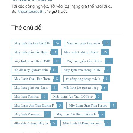
Tời kéo công nghiệp, Tới kéo loại nặng giá thế nàoTời k…
Bởi
thaontasieuthi
,
19 giờ trước
Thẻ chủ đề
Máy lạnh âm trần DAIKIN
24
Máy lạnh giấu trần nối ố
18
Máy lạnh giấu trần Daiki
18
Máy lạnh tủ đứng Daikin
15
máy lạnh treo tường DAIK
14
Máy lạnh giấu trần Daikin
11
lắp đặt máy lạnh âm trần
10
Máy lạnh treo tường DAIKI
9
Máy Lạnh Giấu Trần Toshi
8
thi công ống đồng máy lạ
8
Máy lạnh giấu trần Panas
6
Máy lạnh âm trần nối ống
6
Máy lạnh Toshiba
6
Máy Lạnh Âm Trần LG Inve
5
Máy Lạnh Âm Trần Daikin F
5
Máy Lạnh Giấu Trần Panaso
5
Máy lạnh Panasonic
5
Máy Lạnh Tủ Đứng Daikin F
5
diện tích sử dụng Máy lạ
5
Máy Lạnh Tủ Đứng Panason
5