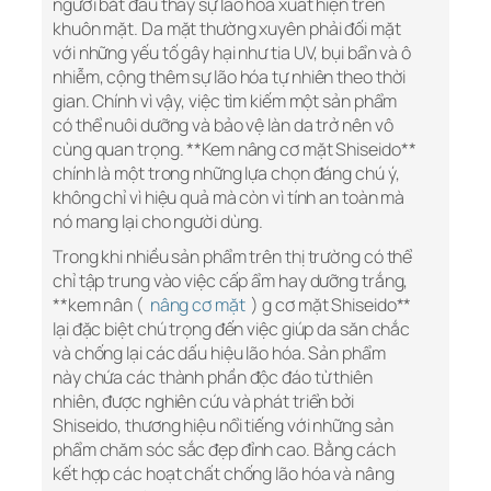
người bắt đầu thấy sự lão hóa xuất hiện trên
khuôn mặt. Da mặt thường xuyên phải đối mặt
với những yếu tố gây hại như tia UV, bụi bẩn và ô
nhiễm, cộng thêm sự lão hóa tự nhiên theo thời
gian. Chính vì vậy, việc tìm kiếm một sản phẩm
có thể nuôi dưỡng và bảo vệ làn da trở nên vô
cùng quan trọng. **Kem nâng cơ mặt Shiseido**
chính là một trong những lựa chọn đáng chú ý,
không chỉ vì hiệu quả mà còn vì tính an toàn mà
nó mang lại cho người dùng.
Trong khi nhiều sản phẩm trên thị trường có thể
chỉ tập trung vào việc cấp ẩm hay dưỡng trắng,
**kem nân (
nâng cơ mặt
) g cơ mặt Shiseido**
lại đặc biệt chú trọng đến việc giúp da săn chắc
và chống lại các dấu hiệu lão hóa. Sản phẩm
này chứa các thành phần độc đáo từ thiên
nhiên, được nghiên cứu và phát triển bởi
Shiseido, thương hiệu nổi tiếng với những sản
phẩm chăm sóc sắc đẹp đỉnh cao. Bằng cách
kết hợp các hoạt chất chống lão hóa và nâng