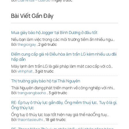
Bởi
Cua Nhua – Cua Go
1 ngày trước
Bài Viết Gần Đây
Mua giày bảo hộ Jogger tại Bình Dương ở đâu tốt
Nếu bạn làm việc trong các môi trường tiềm ẩn nhiều ngu…
Bởi
thegioigay
,
2 giờ trước
Điểm cung cấp giá rẻ Điều hòa âm trần LG kèm nhiều ưu đãi
hấp dẫn
Máy lạnh âm trần LG là giải pháp làm mát cao cấp với cô…
Bởi
vinhphat
,
3 giờ trước
Thị trường giày bảo hộ tại Thái Nguyên
Thái Nguyên đang phát triển mạnh về công nghiệp với nhi…
Bởi
trangvangbaoho
,
3 giờ trước
RE: Ép tuy ô thủy lực gần đây, Ống mềm thuỷ lực, Tuy ô là gì,
Ống thủy lực
Ống tuy ô thủy lực loại tốt hiện nay giá thế nàoỐng tuy…
Bởi
thaontasieuthi
,
18 giờ trước