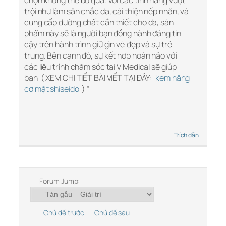
chọn không thể bỏ qua. Với các tính năng vượt
trội như làm săn chắc da, cải thiện nếp nhăn, và
cung cấp dưỡng chất cần thiết cho da, sản
phẩm này sẽ là người bạn đồng hành đáng tin
cậy trên hành trình giữ gìn vẻ đẹp và sự trẻ
trung. Bên cạnh đó, sự kết hợp hoàn hảo với
các liệu trình chăm sóc tại V Medical sẽ giúp
bạn ( XEM CHI TIẾT BÀI VIẾT TẠI ĐÂY:
kem nâng
cơ mặt shiseido
) “
Trích dẫn
Forum Jump:
Chủ đề trước
Chủ đề sau