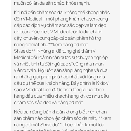
muốn có làn da săn chắc, khỏe mạnh.
Khi nói đến chăm sóc da, không thể không nhắc
đến V Medical – một phòng khám chuyên cung
cấp các dịch vụ chăm sóc sắc đẹp và làm đẹp
an toàn. Đặc biệt, V Medical còn là địa chỉ tin
cậy, chuyên cung cấp các sản phẩm hỗ trợ
nâng cơ mặt như **kem nâng cơ mặt
Shiseido**. Những ai đã từng ghé thăm V
Medical đều cảm nhận được sự chuyên nghiệp
và nhiệt tình từ đội ngũ bác sĩ cũng như nhân
viên tư vấn. Họ luôn sẵn sàng lắng nghe và đưa
ra những giải pháp phù hợp nhất với từng nhu
cầu cụ thể của khách hàng. Đây chính là lý do vì
sao V Medical luôn được tin tưởng là lựa chọn
hàng đầu của nhiều khách hàng khi có nhu cầu
chăm sóc sắc đẹp và nâng cơ mặt.
Nếu bạn đang băn khoăn không biết nên chọn
sản phẩm nào cho việc chăm sóc da mặt, **kem
nâng cơ mặt Shiseido** chắc chắn là một lựa