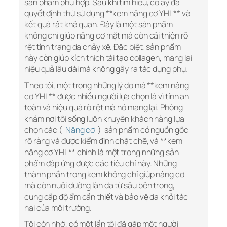
sản phẩm phù hợp. Sau khi tìm hiểu, cô ấy đã
quyết định thử sử dụng **kem nâng cơ YHL** và
kết quả rất khả quan. Đây là một sản phẩm
không chỉ giúp nâng cơ mặt mà còn cải thiện rõ
rệt tình trạng da chảy xệ. Đặc biệt, sản phẩm
này còn giúp kích thích tái tạo collagen, mang lại
hiệu quả lâu dài mà không gây ra tác dụng phụ.
Theo tôi, một trong những lý do mà **kem nâng
cơ YHL** được nhiều người lựa chọn là vì tính an
toàn và hiệu quả rõ rệt mà nó mang lại. Phòng
khám nơi tôi sống luôn khuyên khách hàng lựa
chọn các (
Nâng cơ
) sản phẩm có nguồn gốc
rõ ràng và được kiểm định chặt chẽ, và **kem
nâng cơ YHL** chính là một trong những sản
phẩm đáp ứng được các tiêu chí này. Những
thành phần trong kem không chỉ giúp nâng cơ
mà còn nuôi dưỡng làn da từ sâu bên trong,
cung cấp độ ẩm cần thiết và bảo vệ da khỏi tác
hại của môi trường.
Tôi còn nhớ, có một lần tôi đã gặp một người