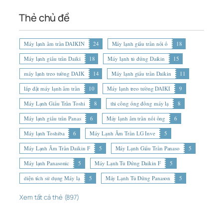
Thẻ chủ đề
Máy lạnh âm trần DAIKIN
24
Máy lạnh giấu trần nối ố
18
Máy lạnh giấu trần Daiki
18
Máy lạnh tủ đứng Daikin
15
máy lạnh treo tường DAIK
14
Máy lạnh giấu trần Daikin
11
lắp đặt máy lạnh âm trần
10
Máy lạnh treo tường DAIKI
9
Máy Lạnh Giấu Trần Toshi
8
thi công ống đồng máy lạ
8
Máy lạnh giấu trần Panas
6
Máy lạnh âm trần nối ống
6
Máy lạnh Toshiba
6
Máy Lạnh Âm Trần LG Inve
5
Máy Lạnh Âm Trần Daikin F
5
Máy Lạnh Giấu Trần Panaso
5
Máy lạnh Panasonic
5
Máy Lạnh Tủ Đứng Daikin F
5
diện tích sử dụng Máy lạ
5
Máy Lạnh Tủ Đứng Panason
5
Xem tất cả thẻ (897)