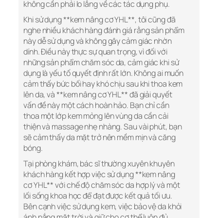
không cần phải lo lắng về các tác dụng phụ.
Khi sử dụng **kem nâng cơ YHL**, tôi cũng đã
nghe nhiều khách hàng đánh giá rằng sản phẩm
này dễ sử dụng và không gây cảm giác nhờn
dính. Điều này thực sự quan trọng, vì đối với
những sản phẩm chăm sóc da, cảm giác khi sử
dụng là yếu tố quyết định rất lớn. Không ai muốn
cảm thấy bức bối hay khó chịu sau khi thoa kem
lên da, và **kem nâng cơ YHL** đã giải quyết
vấn đề này một cách hoàn hảo. Bạn chỉ cần
thoa một lớp kem mỏng lên vùng da cần cải
thiện và massage nhẹ nhàng. Sau vài phút, bạn
sẽ cảm thấy da mặt trở nên mềm mịn và căng
bóng.
Tại phòng khám, bác sĩ thường xuyên khuyên
khách hàng kết hợp việc sử dụng **kem nâng
cơ YHL** với chế độ chăm sóc da hợp lý và một
lối sống khoa học để đạt được kết quả tối ưu.
Bên cạnh việc sử dụng kem, việc bảo vệ da khỏi
ánh nắng mặt trời và giữ cho cơ thể luôn đủ