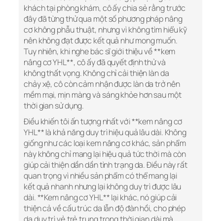
khách tại phòng khám, cô ấy chia sẻ rằng trước
đây đã từng thử qua một số phương pháp nâng
cơ không phẫu thuật, nhưng vì không tìm hiểu kỹ
nên không đạt được kết quả như mong muốn.
Tuy nhiên, khi nghe bác sĩ giới thiệu về **kem
nâng cơ YHL**, cô ấy đã quyết định thử và
không thất vọng. Không chỉ cải thiện làn da
chảy xệ, cô còn cảm nhận được làn da trở nên
mềm mại, mịn màng và sáng khỏe hơn sau một
thời gian sử dụng.
Điều khiến tôi ấn tượng nhất với **kem nâng cơ
YHL** là khả năng duy trì hiệu quả lâu dài. Không
giống như các loại kem nâng cơ khác, sản phẩm
này không chỉ mang lại hiệu quả tức thời mà còn
giúp cải thiện dần dần tình trạng da. Điều này rất
quan trọng vì nhiều sản phẩm có thể mang lại
kết quả nhanh nhưng lại không duy trì được lâu
dài. **Kem nâng cơ YHL** lại khác, nó giúp cải
thiện cả về cấu trúc da lẫn độ đàn hồi, cho phép
da duy trì vẻ trẻ trung trong thời gian dài mà