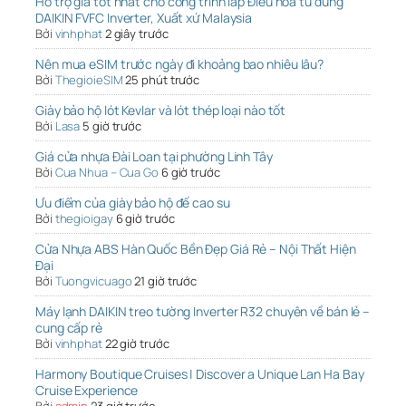
Hỗ trợ giá tốt nhất cho công trình lắp Điều hòa tủ đứng
DAIKIN FVFC Inverter, Xuất xứ Malaysia
Bởi
vinhphat
2 giây trước
Nên mua eSIM trước ngày đi khoảng bao nhiêu lâu?
Bởi
ThegioieSIM
25 phút trước
Giày bảo hộ lót Kevlar và lót thép loại nào tốt
Bởi
Lasa
5 giờ trước
Giá cửa nhựa Đài Loan tại phường Linh Tây
Bởi
Cua Nhua – Cua Go
6 giờ trước
Ưu điểm của giày bảo hộ đế cao su
Bởi
thegioigay
6 giờ trước
Cửa Nhựa ABS Hàn Quốc Bền Đẹp Giá Rẻ – Nội Thất Hiện
Đại
Bởi
Tuongvicuago
21 giờ trước
Máy lạnh DAIKIN treo tường Inverter R32 chuyên về bán lẻ –
cung cấp rẻ
Bởi
vinhphat
22 giờ trước
Harmony Boutique Cruises | Discover a Unique Lan Ha Bay
Cruise Experience