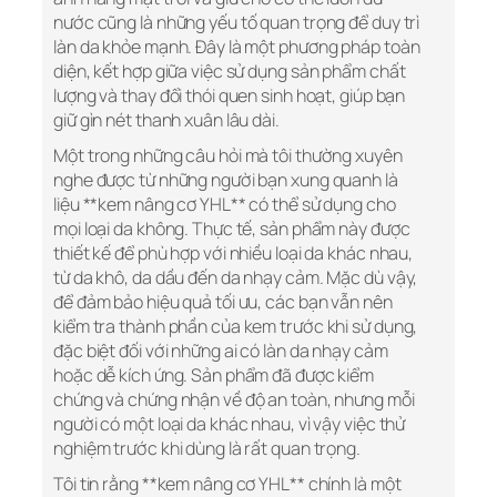
nước cũng là những yếu tố quan trọng để duy trì
làn da khỏe mạnh. Đây là một phương pháp toàn
diện, kết hợp giữa việc sử dụng sản phẩm chất
lượng và thay đổi thói quen sinh hoạt, giúp bạn
giữ gìn nét thanh xuân lâu dài.
Một trong những câu hỏi mà tôi thường xuyên
nghe được từ những người bạn xung quanh là
liệu **kem nâng cơ YHL** có thể sử dụng cho
mọi loại da không. Thực tế, sản phẩm này được
thiết kế để phù hợp với nhiều loại da khác nhau,
từ da khô, da dầu đến da nhạy cảm. Mặc dù vậy,
để đảm bảo hiệu quả tối ưu, các bạn vẫn nên
kiểm tra thành phần của kem trước khi sử dụng,
đặc biệt đối với những ai có làn da nhạy cảm
hoặc dễ kích ứng. Sản phẩm đã được kiểm
chứng và chứng nhận về độ an toàn, nhưng mỗi
người có một loại da khác nhau, vì vậy việc thử
nghiệm trước khi dùng là rất quan trọng.
Tôi tin rằng **kem nâng cơ YHL** chính là một