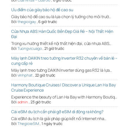
Bởi
Cua Nhua – Cua Go
,
6 giờ trước
Ưu điểm của giày bảo hộ đế cao su
Giày bảo hộ đế cao su là lựa chọn lý tưởng cho môi trườ…
Bởi
thegioigay
,
6 giờ trước
Cửa Nhựa ABS Hàn Quốc Bền Đẹp Giá Rẻ – Nội Thất Hiện
Đại
Trong xu hướng thiết kế nội thất hiện đại, cửa nhựa ABS…
Bởi
Tuongvicuago
,
21 giờ trước
Máy lạnh DAIKIN treo tường Inverter R32 chuyên về bán lẻ –
cung cấp rẻ
Máy lạnh treo tường DAIKIN Inverter dùng gas R32 là lựa…
Bởi
vinhphat
,
22 giờ trước
Harmony Boutique Cruises | Discover a Unique Lan Ha Bay
Cruise Experience
Experience the beauty of Lan Ha Bay with Harmony Boutiq…
Bởi
admin
,
23 giờ trước
Cài eSIM du lịch cần phải gỡ eSIM di động ra không?
Cài eSIM du lịch là giải pháp giúp kết nối Internet nha…
Bởi
ThegioieSIM
,
1 ngày trước