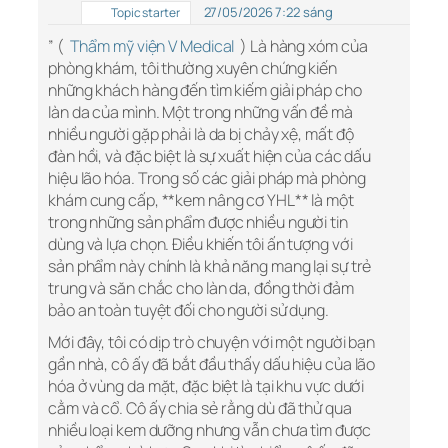
27/05/2026 7:22 sáng
Topic starter
” (
Thẩm mỹ viện V Medical
) Là hàng xóm của
phòng khám, tôi thường xuyên chứng kiến
những khách hàng đến tìm kiếm giải pháp cho
làn da của mình. Một trong những vấn đề mà
nhiều người gặp phải là da bị chảy xệ, mất độ
đàn hồi, và đặc biệt là sự xuất hiện của các dấu
hiệu lão hóa. Trong số các giải pháp mà phòng
khám cung cấp, **kem nâng cơ YHL** là một
trong những sản phẩm được nhiều người tin
dùng và lựa chọn. Điều khiến tôi ấn tượng với
sản phẩm này chính là khả năng mang lại sự trẻ
trung và săn chắc cho làn da, đồng thời đảm
bảo an toàn tuyệt đối cho người sử dụng.
Mới đây, tôi có dịp trò chuyện với một người bạn
gần nhà, cô ấy đã bắt đầu thấy dấu hiệu của lão
hóa ở vùng da mặt, đặc biệt là tại khu vực dưới
cằm và cổ. Cô ấy chia sẻ rằng dù đã thử qua
nhiều loại kem dưỡng nhưng vẫn chưa tìm được