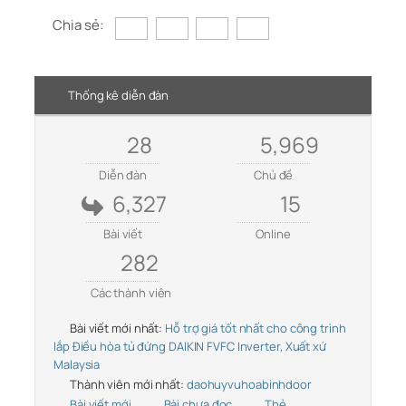
Chia sẻ:
Thống kê diễn đàn
28
5,969
Diễn đàn
Chủ đề
6,327
15
Bài viết
Online
282
Các thành viên
Bài viết mới nhất:
Hỗ trợ giá tốt nhất cho công trình
lắp Điều hòa tủ đứng DAIKIN FVFC Inverter, Xuất xứ
Malaysia
Thành viên mới nhất:
daohuyvuhoabinhdoor
Bài viết mới
Bài chưa đọc
Thẻ