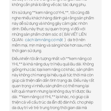
không cần phải lo lắng về các tác dụng phụ.
Khi sử dụng **kem nâng cơ YHL**, tôi cũng đã
nghe nhiều khách hàng đánh giá rằng sản phẩm
này dễ sử dụng và không gây cảm giác nhờn
dính. Điều này thực sự quan trọng, vì đối với
những sản phẩm chăm sóc d ( BÀI VIẾT LIÊN
QUAN:
cách làm nâng cơ mặt
) da trở nên
mềm mại, mịn màng và sáng khỏe hơn sau một
thời gian sử dụng.
Điều khiến tôi ấn tượng nhất với **kem nâng cơ
YHL** là khả năng duy trì hiệu quả lâu dài. Không
giống như các loại kem nâng cơ khác, sản phẩm
này không chỉ mang lại hiệu quả tức thời mà còn
giúp cải thiện dần dần tình trạng da. Điều này rất
quan trọng vì nhiều sản phẩm có thể mang lại
kết quả nhanh nhưng lại không duy trì được lâu
dài. **Kem nâng cơ YHL** lại khác, nó giúp cải
thiện cả về cấu trúc da lẫn độ đàn hồi, cho phép
da duy trì vẻ trẻ trung trong thời gian dài mà