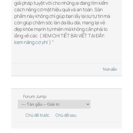
giải pháp tuyệt vời cho những ai đang tìm kiếm
cách nâng cơ mặt hiệu quả và an toàn. Sản
phẩm này không chỉ giúp bạn lấy lại sự tự tin mà
còn giúp chăm sóc làn da lâu dài, mang lại vẻ
đẹp khỏe mạnh tự nhiên mà không cần phải lo
lắng về các ( XEM CHI TIẾT BÀI VIẾT TẠI ĐÂY:
kem nâng cơ yhl
) “
Trích dẫn
Forum Jump:
Chủ đề trước
Chủ đề sau