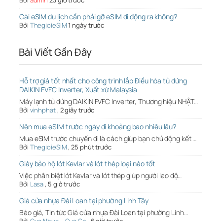
Bởi
admin
23 giờ trước
Cài eSIM du lịch cần phải gỡ eSIM di động ra không?
Bởi
ThegioieSIM
1 ngày trước
Bài Viết Gần Đây
Hỗ trợ giá tốt nhất cho công trình lắp Điều hòa tủ đứng
DAIKIN FVFC Inverter, Xuất xứ Malaysia
Máy lạnh tủ đứng DAIKIN FVFC Inverter, Thương hiệu NHẬT…
Bởi
vinhphat
,
2 giây trước
Nên mua eSIM trước ngày đi khoảng bao nhiêu lâu?
Mua eSIM trước chuyến đi là cách giúp bạn chủ động kết …
Bởi
ThegioieSIM
,
25 phút trước
Giày bảo hộ lót Kevlar và lót thép loại nào tốt
Việc phân biệt lót Kevlar và lót thép giúp người lao độ…
Bởi
Lasa
,
5 giờ trước
Giá cửa nhựa Đài Loan tại phường Linh Tây
Báo giá, Tin tức Giá cửa nhựa Đài Loan tại phường Linh…