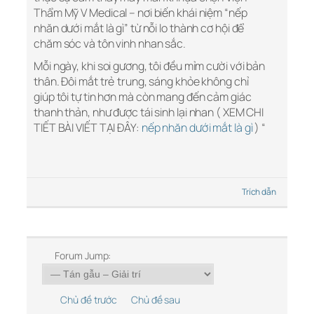
Thẩm Mỹ V Medical – nơi biến khái niệm “nếp
nhăn dưới mắt là gì” từ nỗi lo thành cơ hội để
chăm sóc và tôn vinh nhan sắc.
Mỗi ngày, khi soi gương, tôi đều mỉm cười với bản
thân. Đôi mắt trẻ trung, sáng khỏe không chỉ
giúp tôi tự tin hơn mà còn mang đến cảm giác
thanh thản, như được tái sinh lại nhan ( XEM CHI
TIẾT BÀI VIẾT TẠI ĐÂY:
nếp nhăn dưới mắt là gì
) “
Trích dẫn
Forum Jump:
Chủ đề trước
Chủ đề sau