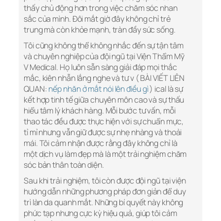
thấy chủ động hơn trong việc chăm sóc nhan
sắc của mình. Đôi mắt giờ đây không chỉ trẻ
trung mà còn khỏe mạnh, tràn đầy sức sống.
Tôi cũng không thể không nhắc đến sự tận tâm
và chuyên nghiệp của đội ngũ tại Viện Thẩm Mỹ
V Medical. Họ luôn sẵn sàng giải đáp mọi thắc
mắc, kiên nhẫn lắng nghe và tư v ( BÀI VIẾT LIÊN
QUAN:
nếp nhăn ở mắt nói lên điều gì
) ical là sự
kết hợp tinh tế giữa chuyên môn cao và sự thấu
hiểu tâm lý khách hàng. Mỗi bước tư vấn, mỗi
thao tác đều được thực hiện với sự chuẩn mực,
tỉ mỉ nhưng vẫn giữ được sự nhẹ nhàng và thoải
mái. Tôi cảm nhận được rằng đây không chỉ là
một dịch vụ làm đẹp mà là một trải nghiệm chăm
sóc bản thân toàn diện.
Sau khi trải nghiệm, tôi còn được đội ngũ tại viện
hướng dẫn những phương pháp đơn giản để duy
trì làn da quanh mắt. Những bí quyết này không
phức tạp nhưng cực kỳ hiệu quả, giúp tôi cảm