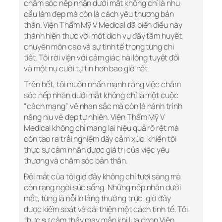
chăm sóc nếp nhăn dưới mắt không chỉ là nhu
cầu làm đẹp mà còn là cách yêu thương bản
thân. Viện Thẩm Mỹ V Medical đã biến điều này
thành hiện thực với một dịch vụ đầy tâm huyết,
chuyên môn cao và sự tinh tế trong từng chi
tiết. Tôi rời viện với cảm giác hài lòng tuyệt đối
và một nụ cười tự tin hơn bao giờ hết.
Trên hết, tôi muốn nhấn mạnh rằng việc chăm
sóc nếp nhăn dưới mắt không chỉ là một cuộc
“cách mạng” về nhan sắc mà còn là hành trình
nâng niu vẻ đẹp tự nhiên. Viện Thẩm Mỹ V
Medical không chỉ mang lại hiệu quả rõ rệt mà
còn tạo ra trải nghiệm đầy cảm xúc, khiến tôi
thực sự cảm nhận được giá trị của việc yêu
thương và chăm sóc bản thân.
Đôi mắt của tôi giờ đây không chỉ tươi sáng mà
còn rạng ngời sức sống. Những nếp nhăn dưới
mắt, từng là nỗi lo lắng thường trực, giờ đây
được kiểm soát và cải thiện một cách tinh tế. Tôi
thực sự cảm thấy may mắn khi lựa chọn Viện