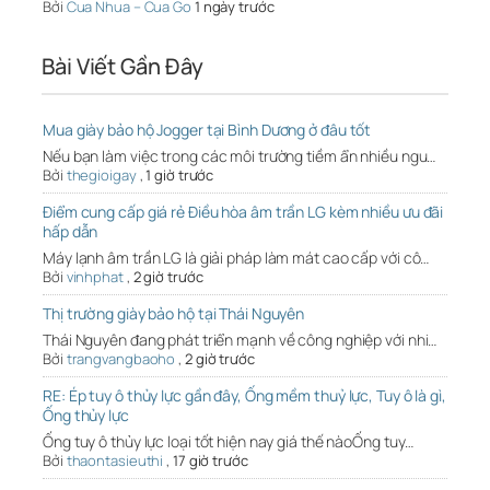
Bởi
Cua Nhua – Cua Go
1 ngày trước
Bài Viết Gần Đây
Mua giày bảo hộ Jogger tại Bình Dương ở đâu tốt
Nếu bạn làm việc trong các môi trường tiềm ẩn nhiều ngu…
Bởi
thegioigay
,
1 giờ trước
Điểm cung cấp giá rẻ Điều hòa âm trần LG kèm nhiều ưu đãi
hấp dẫn
Máy lạnh âm trần LG là giải pháp làm mát cao cấp với cô…
Bởi
vinhphat
,
2 giờ trước
Thị trường giày bảo hộ tại Thái Nguyên
Thái Nguyên đang phát triển mạnh về công nghiệp với nhi…
Bởi
trangvangbaoho
,
2 giờ trước
RE: Ép tuy ô thủy lực gần đây, Ống mềm thuỷ lực, Tuy ô là gì,
Ống thủy lực
Ống tuy ô thủy lực loại tốt hiện nay giá thế nàoỐng tuy…
Bởi
thaontasieuthi
,
17 giờ trước