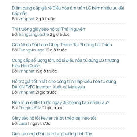
Điểm cung cấp giá rẻ Điều hòa âm trần LG kèm nhiều ưu đãi
hấp dẫn
Bởi
vinhphat
2 giờ trước
Thị trường giày bảo hộ tại Thái Nguyên
Bởi
trangvangbaoho
2 giờ trước
Cửa Nhựa Đài Loan Ghép Thanh Tại Phường Lái Thiêu
Bởi
Tuongvicuago
19 giờ trước
Cung cấp số lượng lớn, bỏ sỉ Điều hòa tủ đứng LG thương
hiệu Hàn Quốc
Bởi
vinhphat
19 giờ trước
Hỗ trợ giá tốt nhất cho công trình lắp Điều hòa tủ đứng
DAIKIN FVFC Inverter, Xuất xứ Malaysia
Bởi
vinhphat
21 giờ trước
Nên mua eSIM trước ngày đi khoảng bao nhiêu lâu?
Bởi
ThegioieSIM
21 giờ trước
Giày bảo hộ lót Kevlar và lót thép loại nào tốt
Bởi
Lasa
1 ngày trước
Giá cửa nhựa Đài Loan tại phường Linh Tây