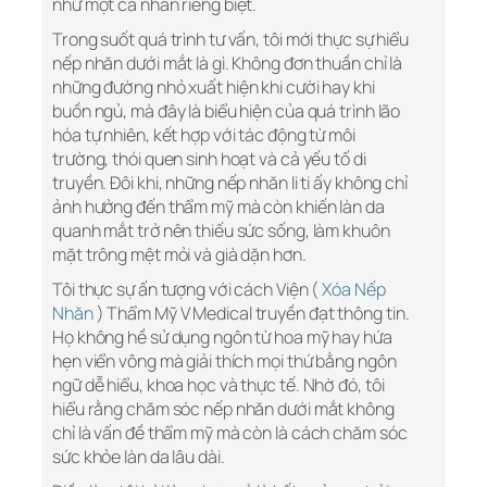
như một cá nhân riêng biệt.
Trong suốt quá trình tư vấn, tôi mới thực sự hiểu
nếp nhăn dưới mắt là gì. Không đơn thuần chỉ là
những đường nhỏ xuất hiện khi cười hay khi
buồn ngủ, mà đây là biểu hiện của quá trình lão
hóa tự nhiên, kết hợp với tác động từ môi
trường, thói quen sinh hoạt và cả yếu tố di
truyền. Đôi khi, những nếp nhăn li ti ấy không chỉ
ảnh hưởng đến thẩm mỹ mà còn khiến làn da
quanh mắt trở nên thiếu sức sống, làm khuôn
mặt trông mệt mỏi và già dặn hơn.
Tôi thực sự ấn tượng với cách Viện (
Xóa Nếp
Nhăn
) Thẩm Mỹ V Medical truyền đạt thông tin.
Họ không hề sử dụng ngôn từ hoa mỹ hay hứa
hẹn viển vông mà giải thích mọi thứ bằng ngôn
ngữ dễ hiểu, khoa học và thực tế. Nhờ đó, tôi
hiểu rằng chăm sóc nếp nhăn dưới mắt không
chỉ là vấn đề thẩm mỹ mà còn là cách chăm sóc
sức khỏe làn da lâu dài.