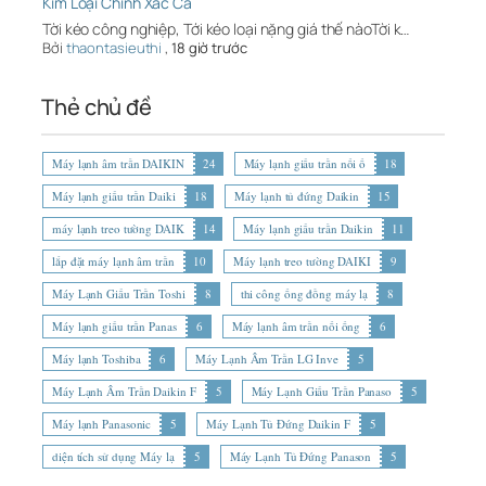
Kim Loại Chính Xác Ca
Tời kéo công nghiệp, Tới kéo loại nặng giá thế nàoTời k…
Bởi
thaontasieuthi
,
18 giờ trước
Thẻ chủ đề
Máy lạnh âm trần DAIKIN
24
Máy lạnh giấu trần nối ố
18
Máy lạnh giấu trần Daiki
18
Máy lạnh tủ đứng Daikin
15
máy lạnh treo tường DAIK
14
Máy lạnh giấu trần Daikin
11
lắp đặt máy lạnh âm trần
10
Máy lạnh treo tường DAIKI
9
Máy Lạnh Giấu Trần Toshi
8
thi công ống đồng máy lạ
8
Máy lạnh giấu trần Panas
6
Máy lạnh âm trần nối ống
6
Máy lạnh Toshiba
6
Máy Lạnh Âm Trần LG Inve
5
Máy Lạnh Âm Trần Daikin F
5
Máy Lạnh Giấu Trần Panaso
5
Máy lạnh Panasonic
5
Máy Lạnh Tủ Đứng Daikin F
5
diện tích sử dụng Máy lạ
5
Máy Lạnh Tủ Đứng Panason
5