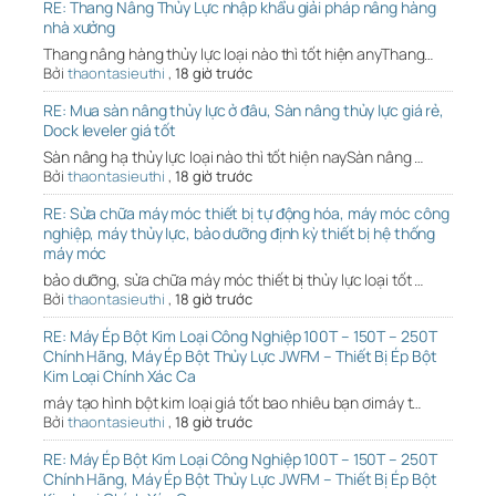
RE: Thang Nâng Thủy Lực nhập khẩu giải pháp nâng hàng
nhà xưởng
Thang nâng hàng thủy lực loại nào thì tốt hiện anyThang…
Bởi
thaontasieuthi
,
18 giờ trước
RE: Mua sàn nâng thủy lực ở đâu, Sàn nâng thủy lực giá rẻ,
Dock leveler giá tốt
Sàn nâng hạ thủy lực loại nào thì tốt hiện naySàn nâng …
Bởi
thaontasieuthi
,
18 giờ trước
RE: Sửa chữa máy móc thiết bị tự động hóa, máy móc công
nghiệp, máy thủy lực, bảo dưỡng định kỳ thiết bị hệ thống
máy móc
bảo dưỡng, sửa chữa máy móc thiết bị thủy lực loại tốt …
Bởi
thaontasieuthi
,
18 giờ trước
RE: Máy Ép Bột Kim Loại Công Nghiệp 100T – 150T – 250T
Chính Hãng, Máy Ép Bột Thủy Lực JWFM – Thiết Bị Ép Bột
Kim Loại Chính Xác Ca
máy tạo hình bột kim loại giá tốt bao nhiêu bạn ơimáy t…
Bởi
thaontasieuthi
,
18 giờ trước
RE: Máy Ép Bột Kim Loại Công Nghiệp 100T – 150T – 250T
Chính Hãng, Máy Ép Bột Thủy Lực JWFM – Thiết Bị Ép Bột