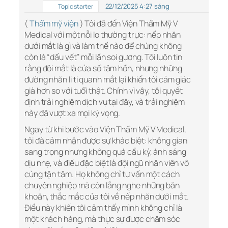
22/12/2025 4:27 sáng
Topic starter
(
Thẩm mỹ viện
) Tôi đã đến Viện Thẩm Mỹ V
Medical với một nỗi lo thường trực: nếp nhăn
dưới mắt là gì và làm thế nào để chúng không
còn là “dấu vết” mỗi lần soi gương. Tôi luôn tin
rằng đôi mắt là cửa sổ tâm hồn, nhưng những
đường nhăn li ti quanh mắt lại khiến tôi cảm giác
già hơn so với tuổi thật. Chính vì vậy, tôi quyết
định trải nghiệm dịch vụ tại đây, và trải nghiệm
này đã vượt xa mọi kỳ vọng.
Ngay từ khi bước vào Viện Thẩm Mỹ V Medical,
tôi đã cảm nhận được sự khác biệt: không gian
sang trọng nhưng không quá cầu kỳ, ánh sáng
dịu nhẹ, và điều đặc biệt là đội ngũ nhân viên vô
cùng tận tâm. Họ không chỉ tư vấn một cách
chuyên nghiệp mà còn lắng nghe những băn
khoăn, thắc mắc của tôi về nếp nhăn dưới mắt.
Điều này khiến tôi cảm thấy mình không chỉ là
một khách hàng, mà thực sự được chăm sóc