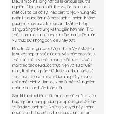
Điều làm tôi hài lòng hơn cả là kết quả sau trải
nghiệm. Ngay sau buổi dịch vụ, làn da quanh
mắt của tôi đã có sự khác biệt rõ rệt. Những nếp
nhăn li ti được làm mờ một cách tự nhiên, không
gượng ép hay mất đi biểu cảm. Mắt tôi bừng
sáng, trông trẻ trung và thư giãn hơn hẳn. Thú
thật, cảm giác soi gương giờ đây mang đến niềm
vui thực sự, không còn lo âu hay tự ti.
Điều tôi đánh giá cao ở Viện Thẩm Mỹ V Medical
là sự kết hợp tinh tế giữa chuyên môn cao và sự
thấu hiểu tâm lý khách hàng. Mỗi bước tư vấn,
mỗi thao tác đều được thực hiện với sự chuẩn
mực, tỉ mỉ nhưng vẫn giữ được sự nhẹ nhàng và
thoải mái. Tôi cảm nhận được rằng đây không
chỉ là một dịch vụ làm đẹp mà là một trải nghiệm
chăm sóc bản thân toàn diện.
Sau khi trải nghiệm, tôi còn được đội ngũ tại viện
hướng dẫn những phương pháp đơn giản để duy
trì làn da quanh mắt. Những bí quyết này không
phức tạp nhưng cực kỳ hiệu quả, giúp tôi cảm