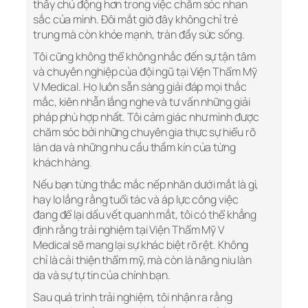
thấy chủ động hơn trong việc chăm sóc nhan
sắc của mình. Đôi mắt giờ đây không chỉ trẻ
trung mà còn khỏe mạnh, tràn đầy sức sống.
Tôi cũng không thể không nhắc đến sự tận tâm
và chuyên nghiệp của đội ngũ tại Viện Thẩm Mỹ
V Medical. Họ luôn sẵn sàng giải đáp mọi thắc
mắc, kiên nhẫn lắng nghe và tư vấn những giải
pháp phù hợp nhất. Tôi cảm giác như mình được
chăm sóc bởi những chuyên gia thực sự hiểu rõ
làn da và những nhu cầu thầm kín của từng
khách hàng.
Nếu bạn từng thắc mắc nếp nhăn dưới mắt là gì,
hay lo lắng rằng tuổi tác và áp lực công việc
đang để lại dấu vết quanh mắt, tôi có thể khẳng
định rằng trải nghiệm tại Viện Thẩm Mỹ V
Medical sẽ mang lại sự khác biệt rõ rệt. Không
chỉ là cải thiện thẩm mỹ, mà còn là nâng niu làn
da và sự tự tin của chính bạn.
Sau quá trình trải nghiệm, tôi nhận ra rằng