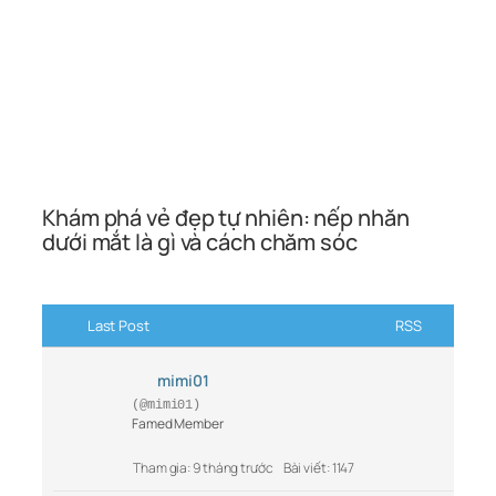
Khám phá vẻ đẹp tự nhiên: nếp nhăn
dưới mắt là gì và cách chăm sóc
Last Post
RSS
mimi01
(@mimi01)
Famed Member
Tham gia: 9 tháng trước
Bài viết: 1147