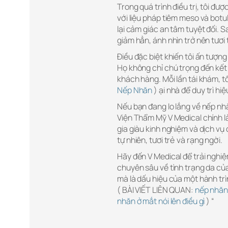
Trong quá trình điều trị, tôi đư
với liệu pháp tiêm meso và botu
lại cảm giác an tâm tuyệt đối. S
giảm hẳn, ánh nhìn trở nên tươi 
Điều đặc biệt khiến tôi ấn tượng
Họ không chỉ chú trọng đến kết 
khách hàng. Mỗi lần tái khám, t
Nếp Nhăn
) ại nhà để duy trì hiệ
Nếu bạn đang lo lắng về nếp nh
Viện Thẩm Mỹ V Medical chính là
gia giàu kinh nghiệm và dịch vụ
tự nhiên, tươi trẻ và rạng ngời.
Hãy đến V Medical để trải nghi
chuyên sâu về tình trạng da của
mà là dấu hiệu của một hành tr
( BÀI VIẾT LIÊN QUAN:
nếp nhăn
nhăn ở mắt nói lên điều gì
) “