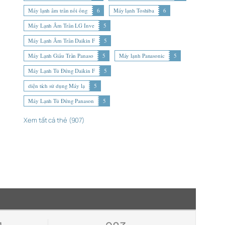
Máy lạnh âm trần nối ống
6
Máy lạnh Toshiba
6
Máy Lạnh Âm Trần LG Inve
5
Máy Lạnh Âm Trần Daikin F
5
Máy Lạnh Giấu Trần Panaso
5
Máy lạnh Panasonic
5
Máy Lạnh Tủ Đứng Daikin F
5
diện tích sử dụng Máy lạ
5
Máy Lạnh Tủ Đứng Panason
5
Xem tất cả thẻ (907)