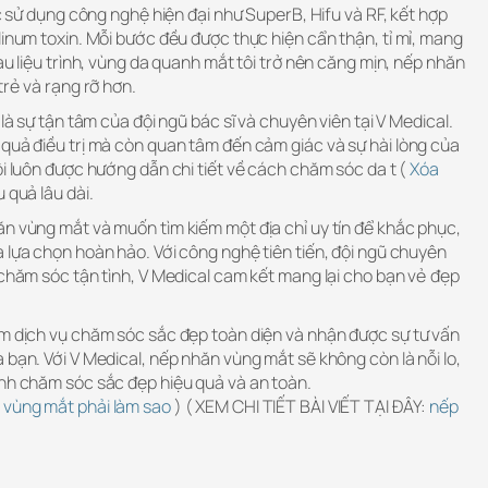
ợc sử dụng công nghệ hiện đại như SuperB, Hifu và RF, kết hợp
linum toxin. Mỗi bước đều được thực hiện cẩn thận, tỉ mỉ, mang
au liệu trình, vùng da quanh mắt tôi trở nên căng mịn, nếp nhăn
trẻ và rạng rỡ hơn.
 là sự tận tâm của đội ngũ bác sĩ và chuyên viên tại V Medical.
quả điều trị mà còn quan tâm đến cảm giác và sự hài lòng của
ôi luôn được hướng dẫn chi tiết về cách chăm sóc da t (
Xóa
u quả lâu dài.
ăn vùng mắt và muốn tìm kiếm một địa chỉ uy tín để khắc phục,
 lựa chọn hoàn hảo. Với công nghệ tiên tiến, đội ngũ chuyên
 chăm sóc tận tình, V Medical cam kết mang lại cho bạn vẻ đẹp
ệm dịch vụ chăm sóc sắc đẹp toàn diện và nhận được sự tư vấn
 bạn. Với V Medical, nếp nhăn vùng mắt sẽ không còn là nỗi lo,
ình chăm sóc sắc đẹp hiệu quả và an toàn.
 vùng mắt phải làm sao
) ( XEM CHI TIẾT BÀI VIẾT TẠI ĐÂY:
nếp