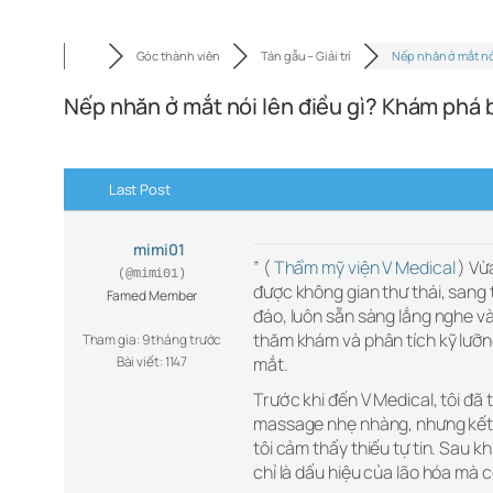
Góc thành viên
Tán gẫu – Giải trí
Nếp nhăn ở mắt nó
Nếp nhăn ở mắt nói lên điều gì? Khám phá 
Last Post
mimi01
” (
Thẩm mỹ viện V Medical
) Vừ
(@mimi01)
được không gian thư thái, sang 
Famed Member
đáo, luôn sẵn sàng lắng nghe và 
thăm khám và phân tích kỹ lưỡng,
Tham gia: 9 tháng trước
Bài viết: 1147
mắt.
Trước khi đến V Medical, tôi đ
massage nhẹ nhàng, nhưng kết 
tôi cảm thấy thiếu tự tin. Sau k
chỉ là dấu hiệu của lão hóa mà 