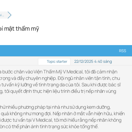
i …
bí mật thẩm mỹ
RSS
22/12/2025 4:40 sáng
Topic starter
a bước chân vào Viện Thẩm Mỹ V Medical, tôi đã cảm nhận
trọng và đầy chuyên nghiệp. Đội ngũ nhân viên tận tình, chu
tư vấn kỹ lưỡng về tình trạng da của tôi. Sau khi được bác sĩ
 tôi quyết định thực hiện liệu trình điều trị nếp nhăn vùng
ã thử nhiều phương pháp tại nhà như sử dụng kem dưỡng,
quả không như mong đợi. Nếp nhăn ở mắt vẫn hiện hữu, khiến
hi được tư vấn tại V Medical, tôi mới hiểu rằng nếp nhăn không
còn có thể phản ánh tình trạng sức khỏe tổng thể.