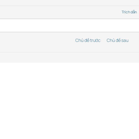
Trích dẫn
Chủ đề trước
Chủ đề sau