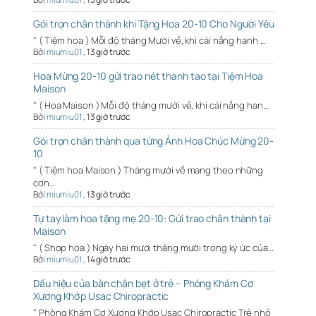
Gói trọn chân thành khi Tặng Hoa 20-10 Cho Người Yêu
" ( Tiệm hoa ) Mỗi độ tháng Mười về, khi cái nắng hanh …
Bởi
miumiu01
,
13 giờ trước
Hoa Mừng 20-10 gửi trao nét thanh tao tại Tiệm Hoa
Maison
" ( Hoa Maison ) Mỗi độ tháng mười về, khi cái nắng han…
Bởi
miumiu01
,
13 giờ trước
Gói trọn chân thành qua từng Ảnh Hoa Chúc Mừng 20-
10
" ( Tiệm hoa Maison ) Tháng mười về mang theo những
cơn…
Bởi
miumiu01
,
13 giờ trước
Tự tay làm hoa tặng mẹ 20-10: Gửi trao chân thành tại
Maison
" ( Shop hoa ) Ngày hai mươi tháng mười trong ký ức của…
Bởi
miumiu01
,
14 giờ trước
Dấu hiệu của bàn chân bẹt ở trẻ – Phòng Khám Cơ
Xương Khớp Usac Chiropractic
" Phòng Khám Cơ Xương Khớp Usac Chiropractic Trẻ nhỏ