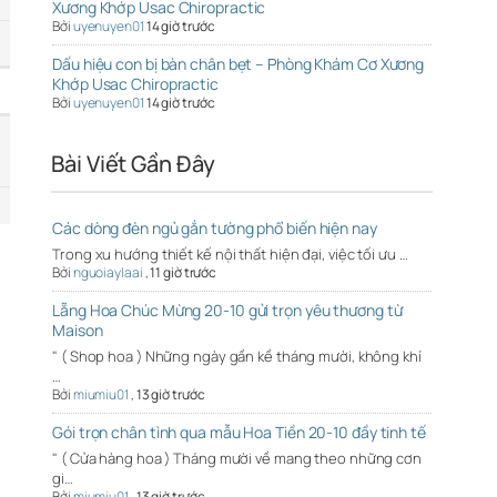
Xương Khớp Usac Chiropractic
Bởi
uyenuyen01
14 giờ trước
Dấu hiệu con bị bàn chân bẹt – Phòng Khám Cơ Xương
Khớp Usac Chiropractic
Bởi
uyenuyen01
14 giờ trước
Bài Viết Gần Đây
Các dòng đèn ngủ gắn tường phổ biến hiện nay
Trong xu hướng thiết kế nội thất hiện đại, việc tối ưu …
Bởi
nguoiaylaai
,
11 giờ trước
Lẵng Hoa Chúc Mừng 20-10 gửi trọn yêu thương từ
Maison
" ( Shop hoa ) Những ngày gần kề tháng mười, không khí
…
Bởi
miumiu01
,
13 giờ trước
Gói trọn chân tình qua mẫu Hoa Tiền 20-10 đầy tinh tế
" ( Cửa hàng hoa ) Tháng mười về mang theo những cơn
gi…
Bởi
miumiu01
,
13 giờ trước