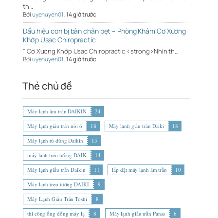
th…
Bởi
uyenuyen01
,
14 giờ trước
Dấu hiệu con bị bàn chân bẹt – Phòng Khám Cơ Xương
Khớp Usac Chiropractic
" Cơ Xương Khớp Usac Chiropractic <strong>Nhìn th…
Bởi
uyenuyen01
,
14 giờ trước
Thẻ chủ đề
Máy lạnh âm trần DAIKIN
24
Máy lạnh giấu trần nối ố
18
Máy lạnh giấu trần Daiki
18
Máy lạnh tủ đứng Daikin
15
máy lạnh treo tường DAIK
14
Máy lạnh giấu trần Daikin
11
lắp đặt máy lạnh âm trần
10
Máy lạnh treo tường DAIKI
9
Máy Lạnh Giấu Trần Toshi
8
thi công ống đồng máy lạ
8
Máy lạnh giấu trần Panas
6