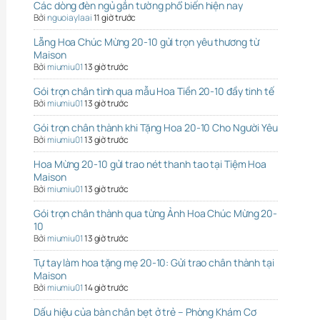
Các dòng đèn ngủ gắn tường phổ biến hiện nay
Bởi
nguoiaylaai
11 giờ trước
Lẵng Hoa Chúc Mừng 20-10 gửi trọn yêu thương từ
Maison
Bởi
miumiu01
13 giờ trước
Gói trọn chân tình qua mẫu Hoa Tiền 20-10 đầy tinh tế
Bởi
miumiu01
13 giờ trước
Gói trọn chân thành khi Tặng Hoa 20-10 Cho Người Yêu
Bởi
miumiu01
13 giờ trước
Hoa Mừng 20-10 gửi trao nét thanh tao tại Tiệm Hoa
Maison
Bởi
miumiu01
13 giờ trước
Gói trọn chân thành qua từng Ảnh Hoa Chúc Mừng 20-
10
Bởi
miumiu01
13 giờ trước
Tự tay làm hoa tặng mẹ 20-10: Gửi trao chân thành tại
Maison
Bởi
miumiu01
14 giờ trước
Dấu hiệu của bàn chân bẹt ở trẻ – Phòng Khám Cơ