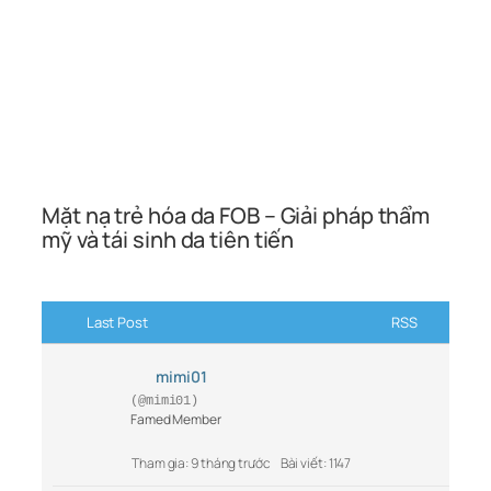
Mặt nạ trẻ hóa da FOB – Giải pháp thẩm
mỹ và tái sinh da tiên tiến
Last Post
RSS
mimi01
(@mimi01)
Famed Member
Tham gia: 9 tháng trước
Bài viết: 1147