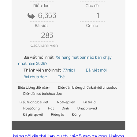
Diễn đàn
Chủ đề
6,353
1
Bài viết
Online
283
Các thành viên
Bài viết mới nhất:
Xe nâng mặt bàn nào bán chạy
nhất năm 2026?
Thành viên mới nhất:
77rtio1
Bài viết mới
Bài chưa đọc
Thẻ
Biểu tượng diễn đàn:
Diễn đàn không chứa bài viết chưa đọc
Diễn đàn có bài chưa đọc
Biểu tượng bài viết:
Not Replied
Đã trả lời
Hoạt động
Hot
Dính
Unapproved
Đã giải quyết
Riêng tư
Đóng
hàng nội địa thái lan
,
du thuyền 5 sao hạ long
,
Halong