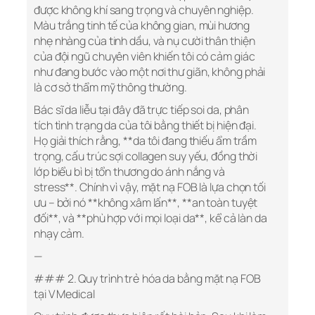
được không khí sang trọng và chuyên nghiệp.
Màu trắng tinh tế của không gian, mùi hương
nhẹ nhàng của tinh dầu, và nụ cười thân thiện
của đội ngũ chuyên viên khiến tôi có cảm giác
như đang bước vào một nơi thư giãn, không phải
là cơ sở thẩm mỹ thông thường.
Bác sĩ da liễu tại đây đã trực tiếp soi da, phân
tích tình trạng da của tôi bằng thiết bị hiện đại.
Họ giải thích rằng, **da tôi đang thiếu ẩm trầm
trọng, cấu trúc sợi collagen suy yếu, đồng thời
lớp biểu bì bị tổn thương do ánh nắng và
stress**. Chính vì vậy, mặt nạ FOB là lựa chọn tối
ưu – bởi nó **không xâm lấn**, **an toàn tuyệt
đối**, và **phù hợp với mọi loại da**, kể cả làn da
nhạy cảm.
—
### 2. Quy trình trẻ hóa da bằng mặt nạ FOB
tại V Medical