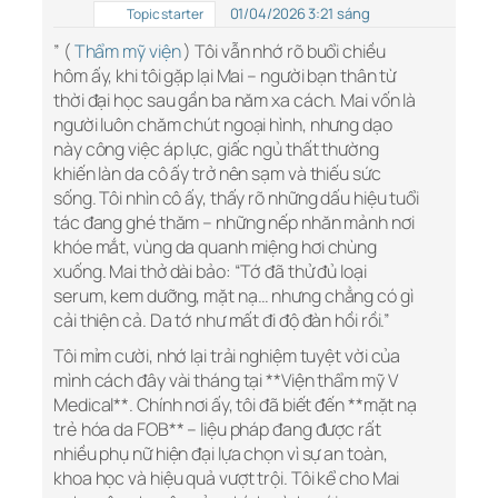
01/04/2026 3:21 sáng
Topic starter
” (
Thẩm mỹ viện
) Tôi vẫn nhớ rõ buổi chiều
hôm ấy, khi tôi gặp lại Mai – người bạn thân từ
thời đại học sau gần ba năm xa cách. Mai vốn là
người luôn chăm chút ngoại hình, nhưng dạo
này công việc áp lực, giấc ngủ thất thường
khiến làn da cô ấy trở nên sạm và thiếu sức
sống. Tôi nhìn cô ấy, thấy rõ những dấu hiệu tuổi
tác đang ghé thăm – những nếp nhăn mảnh nơi
khóe mắt, vùng da quanh miệng hơi chùng
xuống. Mai thở dài bảo: “Tớ đã thử đủ loại
serum, kem dưỡng, mặt nạ… nhưng chẳng có gì
cải thiện cả. Da tớ như mất đi độ đàn hồi rồi.”
Tôi mỉm cười, nhớ lại trải nghiệm tuyệt vời của
mình cách đây vài tháng tại **Viện thẩm mỹ V
Medical**. Chính nơi ấy, tôi đã biết đến **mặt nạ
trẻ hóa da FOB** – liệu pháp đang được rất
nhiều phụ nữ hiện đại lựa chọn vì sự an toàn,
khoa học và hiệu quả vượt trội. Tôi kể cho Mai