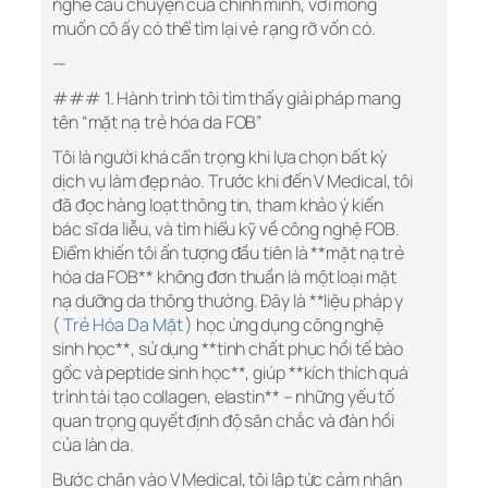
nghe câu chuyện của chính mình, với mong
muốn cô ấy có thể tìm lại vẻ rạng rỡ vốn có.
—
### 1. Hành trình tôi tìm thấy giải pháp mang
tên “mặt nạ trẻ hóa da FOB”
Tôi là người khá cẩn trọng khi lựa chọn bất kỳ
dịch vụ làm đẹp nào. Trước khi đến V Medical, tôi
đã đọc hàng loạt thông tin, tham khảo ý kiến
bác sĩ da liễu, và tìm hiểu kỹ về công nghệ FOB.
Điểm khiến tôi ấn tượng đầu tiên là **mặt nạ trẻ
hóa da FOB** không đơn thuần là một loại mặt
nạ dưỡng da thông thường. Đây là **liệu pháp y
(
Trẻ Hóa Da Mặt
) học ứng dụng công nghệ
sinh học**, sử dụng **tinh chất phục hồi tế bào
gốc và peptide sinh học**, giúp **kích thích quá
trình tái tạo collagen, elastin** – những yếu tố
quan trọng quyết định độ săn chắc và đàn hồi
của làn da.
Bước chân vào V Medical, tôi lập tức cảm nhận