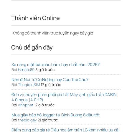
Thành viên Online
Không có thành viên trực tuyến ngay bây giờ
Chủ đề gần đây
Xe nâng mặt bàn nào bán chạy nhất năm 2026?
Bởi
hanatc89
8 giờ trước
Nên đi Núi Tứ Cô Nương hay Cửu Trại Câu?
Bởi
ThegioieSIM
17 giờ trước
Đơn vị chuyên phân phối giá tốt Máy lạnh giấu trần DAIKIN
4.0 ngựa (4.0HP)
Bởi
vinhphat
17 giờ trước
Mua giày bảo hộ Jogger tại Bình Dương ở đâu tốt
Bởi
thegioigay
21 giờ trước
Điểm cung cấp giá rẻ Điều hòa âm trần LG kèm nhiều ưu đãi