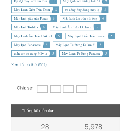
lắp đặt máy lạnh âm trần
10
Máy lạnh treo tường DAIKI
9
Máy Lạnh Giấu Trần Toshi
8
thi công ống đồng máy lạ
8
Máy lạnh giấu trần Panas
6
Máy lạnh âm trần nối ống
6
Máy lạnh Toshiba
6
Máy Lạnh Âm Trần LG Inve
5
Máy Lạnh Âm Trần Daikin F
5
Máy Lạnh Giấu Trần Panaso
5
Máy lạnh Panasonic
5
Máy Lạnh Tủ Đứng Daikin F
5
diện tích sử dụng Máy lạ
5
Máy Lạnh Tủ Đứng Panason
5
Xem tất cả thẻ (907)
Chia sẻ:
Thống kê diễn đàn
28
5,978