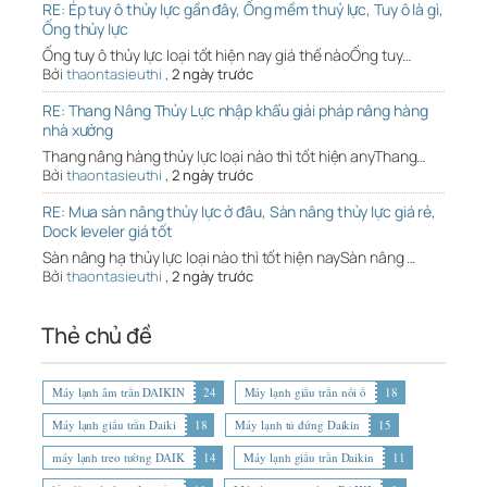
RE: Ép tuy ô thủy lực gần đây, Ống mềm thuỷ lực, Tuy ô là gì,
Ống thủy lực
Ống tuy ô thủy lực loại tốt hiện nay giá thế nàoỐng tuy…
Bởi
thaontasieuthi
,
2 ngày trước
RE: Thang Nâng Thủy Lực nhập khẩu giải pháp nâng hàng
nhà xưởng
Thang nâng hàng thủy lực loại nào thì tốt hiện anyThang…
Bởi
thaontasieuthi
,
2 ngày trước
RE: Mua sàn nâng thủy lực ở đâu, Sàn nâng thủy lực giá rẻ,
Dock leveler giá tốt
Sàn nâng hạ thủy lực loại nào thì tốt hiện naySàn nâng …
Bởi
thaontasieuthi
,
2 ngày trước
Thẻ chủ đề
Máy lạnh âm trần DAIKIN
24
Máy lạnh giấu trần nối ố
18
Máy lạnh giấu trần Daiki
18
Máy lạnh tủ đứng Daikin
15
máy lạnh treo tường DAIK
14
Máy lạnh giấu trần Daikin
11