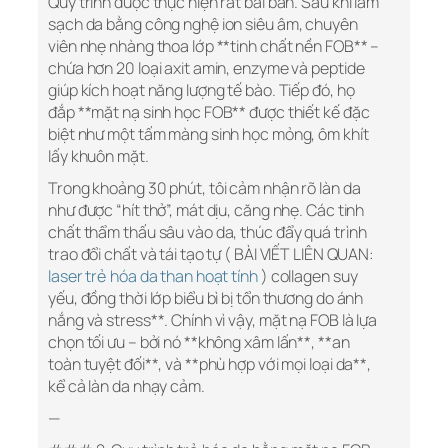
Quy trình được thực hiện rất bài bản. Sau khi làm
sạch da bằng công nghệ ion siêu âm, chuyên
viên nhẹ nhàng thoa lớp **tinh chất nền FOB** –
chứa hơn 20 loại axit amin, enzyme và peptide
giúp kích hoạt năng lượng tế bào. Tiếp đó, họ
đắp **mặt nạ sinh học FOB** được thiết kế đặc
biệt như một tấm màng sinh học mỏng, ôm khít
lấy khuôn mặt.
Trong khoảng 30 phút, tôi cảm nhận rõ làn da
như được “hít thở”, mát dịu, căng nhẹ. Các tinh
chất thẩm thấu sâu vào da, thúc đẩy quá trình
trao đổi chất và tái tạo tự ( BÀI VIẾT LIÊN QUAN:
laser trẻ hóa da than hoạt tính
) collagen suy
yếu, đồng thời lớp biểu bì bị tổn thương do ánh
nắng và stress**. Chính vì vậy, mặt nạ FOB là lựa
chọn tối ưu – bởi nó **không xâm lấn**, **an
toàn tuyệt đối**, và **phù hợp với mọi loại da**,
kể cả làn da nhạy cảm.
—