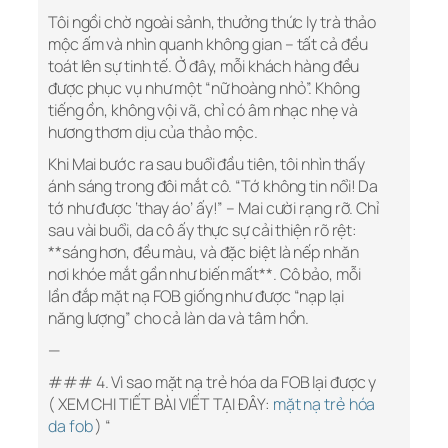
Tôi ngồi chờ ngoài sảnh, thưởng thức ly trà thảo
mộc ấm và nhìn quanh không gian – tất cả đều
toát lên sự tinh tế. Ở đây, mỗi khách hàng đều
được phục vụ như một “nữ hoàng nhỏ”. Không
tiếng ồn, không vội vã, chỉ có âm nhạc nhẹ và
hương thơm dịu của thảo mộc.
Khi Mai bước ra sau buổi đầu tiên, tôi nhìn thấy
ánh sáng trong đôi mắt cô. “Tớ không tin nổi! Da
tớ như được ‘thay áo’ ấy!” – Mai cười rạng rỡ. Chỉ
sau vài buổi, da cô ấy thực sự cải thiện rõ rệt:
**sáng hơn, đều màu, và đặc biệt là nếp nhăn
nơi khóe mắt gần như biến mất**. Cô bảo, mỗi
lần đắp mặt nạ FOB giống như được “nạp lại
năng lượng” cho cả làn da và tâm hồn.
—
### 4. Vì sao mặt nạ trẻ hóa da FOB lại được y
( XEM CHI TIẾT BÀI VIẾT TẠI ĐÂY:
mặt nạ trẻ hóa
da fob
) “