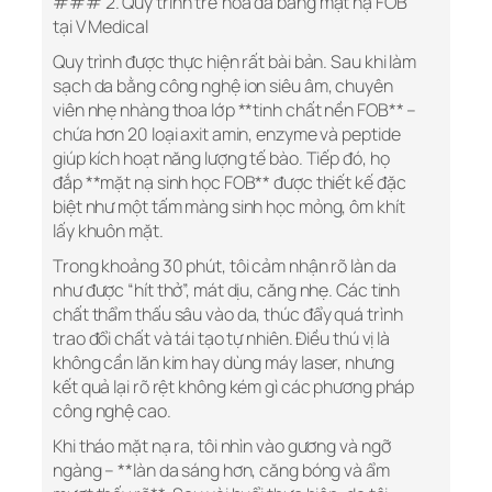
### 2. Quy trình trẻ hóa da bằng mặt nạ FOB
tại V Medical
Quy trình được thực hiện rất bài bản. Sau khi làm
sạch da bằng công nghệ ion siêu âm, chuyên
viên nhẹ nhàng thoa lớp **tinh chất nền FOB** –
chứa hơn 20 loại axit amin, enzyme và peptide
giúp kích hoạt năng lượng tế bào. Tiếp đó, họ
đắp **mặt nạ sinh học FOB** được thiết kế đặc
biệt như một tấm màng sinh học mỏng, ôm khít
lấy khuôn mặt.
Trong khoảng 30 phút, tôi cảm nhận rõ làn da
như được “hít thở”, mát dịu, căng nhẹ. Các tinh
chất thẩm thấu sâu vào da, thúc đẩy quá trình
trao đổi chất và tái tạo tự nhiên. Điều thú vị là
không cần lăn kim hay dùng máy laser, nhưng
kết quả lại rõ rệt không kém gì các phương pháp
công nghệ cao.
Khi tháo mặt nạ ra, tôi nhìn vào gương và ngỡ
ngàng – **làn da sáng hơn, căng bóng và ẩm