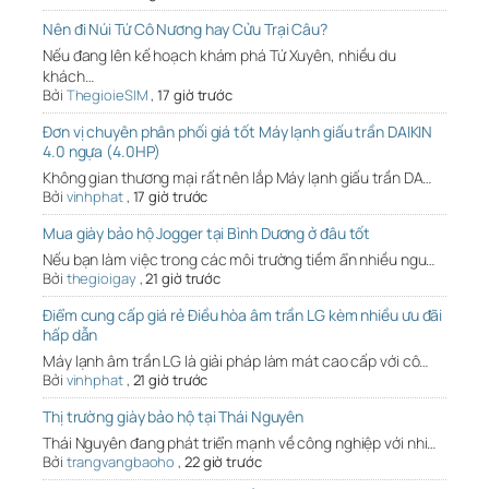
Nên đi Núi Tứ Cô Nương hay Cửu Trại Câu?
Nếu đang lên kế hoạch khám phá Tứ Xuyên, nhiều du
khách…
Bởi
ThegioieSIM
,
17 giờ trước
Đơn vị chuyên phân phối giá tốt Máy lạnh giấu trần DAIKIN
4.0 ngựa (4.0HP)
Không gian thương mại rất nên lắp Máy lạnh giấu trần DA…
Bởi
vinhphat
,
17 giờ trước
Mua giày bảo hộ Jogger tại Bình Dương ở đâu tốt
Nếu bạn làm việc trong các môi trường tiềm ẩn nhiều ngu…
Bởi
thegioigay
,
21 giờ trước
Điểm cung cấp giá rẻ Điều hòa âm trần LG kèm nhiều ưu đãi
hấp dẫn
Máy lạnh âm trần LG là giải pháp làm mát cao cấp với cô…
Bởi
vinhphat
,
21 giờ trước
Thị trường giày bảo hộ tại Thái Nguyên
Thái Nguyên đang phát triển mạnh về công nghiệp với nhi…
Bởi
trangvangbaoho
,
22 giờ trước