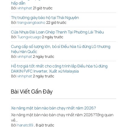
hấp dẫn
Bởi
vinhphat
21 giờ trước
Thị trường giày bảo hộ tại Thái Nguyên
Bởi
trangvangbaoho
22 giờ trước
Cửa Nhựa Đài Loan Ghép Thanh Tại Phường Lái Thiêu
Bởi
Tuongvicuago
2 ngày trước
Cung cấp số lượng lớn, bỏ sỉ Điều hòa tủ đứng LG thương
hiệu Hàn Quốc
Bởi
vinhphat
2 ngày trước
Hỗ trợ giá tốt nhất cho công trình lắp Điều hòa tủ đứng
DAIKIN FVFC Inverter, Xuất xứ Malaysia
Bởi
vinhphat
2 ngày trước
Bài Viết Gần Đây
Xe nâng mặt bàn nào bán chạy nhất năm 2026?
Xe nâng mặt bàn nào bán chạy nhất năm 2026?Tổng quan
về…
Bởi
hanatc89
,
8 giờ trước