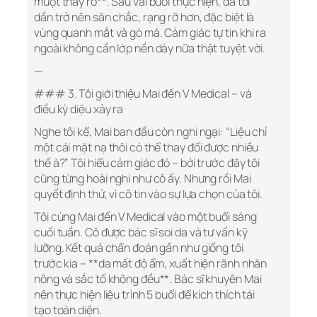
mượt thấy rõ**. Sau vài buổi thực hiện, da tôi
dần trở nên săn chắc, rạng rỡ hơn, đặc biệt là
vùng quanh mắt và gò má. Cảm giác tự tin khi ra
ngoài không cần lớp nền dày nữa thật tuyệt vời.
—
### 3. Tôi giới thiệu Mai đến V Medical – và
điều kỳ diệu xảy ra
Nghe tôi kể, Mai ban đầu còn nghi ngại: “Liệu chỉ
một cái mặt nạ thôi có thể thay đổi được nhiều
thế à?” Tôi hiểu cảm giác đó – bởi trước đây tôi
cũng từng hoài nghi như cô ấy. Nhưng rồi Mai
quyết định thử, vì cô tin vào sự lựa chọn của tôi.
Tôi cùng Mai đến V Medical vào một buổi sáng
cuối tuần. Cô được bác sĩ soi da và tư vấn kỹ
lưỡng. Kết quả chẩn đoán gần như giống tôi
trước kia – **da mất độ ẩm, xuất hiện rãnh nhăn
nông và sắc tố không đều**. Bác sĩ khuyên Mai
nên thực hiện liệu trình 5 buổi để kích thích tái
tạo toàn diện.