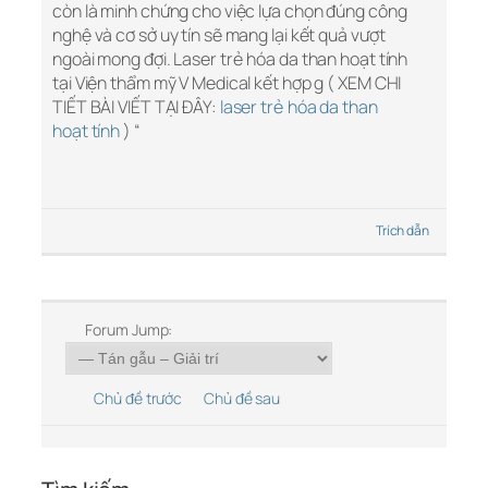
còn là minh chứng cho việc lựa chọn đúng công
nghệ và cơ sở uy tín sẽ mang lại kết quả vượt
ngoài mong đợi. Laser trẻ hóa da than hoạt tính
tại Viện thẩm mỹ V Medical kết hợp g ( XEM CHI
TIẾT BÀI VIẾT TẠI ĐÂY:
laser trẻ hóa da than
hoạt tính
) “
Trích dẫn
Forum Jump:
Chủ đề trước
Chủ đề sau