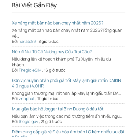
Bài Viết Gần Đây
Xe nâng mặt bàn nào bán chạy nhất năm 2026?
Xe nâng mặt bàn nào bán chạy nhất năm 2026?Tổng quan
về…
Bởi
hanatc89
,
8 giờ trước
Nên đi Núi Tứ Cô Nương hay Cửu Trại Câu?
Nếu đang lên kế hoạch khám phá Tứ Xuyên, nhiều du
khách…
Bởi
ThegioieSIM
,
16 giờ trước
Đơn vị chuyên phân phối giá tốt Máy lạnh giấu trần DAIKIN
4.0 ngựa (4.0HP)
Không gian thương mại rất nên lắp Máy lạnh giấu trần DA…
Bởi
vinhphat
,
17 giờ trước
Mua giày bảo hộ Jogger tại Bình Dương ở đâu tốt
Nếu bạn làm việc trong các môi trường tiềm ẩn nhiều ngu…
Bởi
thegioigay
,
21 giờ trước
Điểm cung cấp giá rẻ Điều hòa âm trần LG kèm nhiều ưu đãi