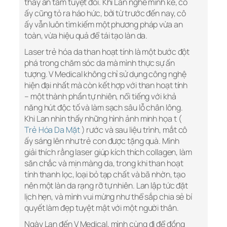
thấy an tâm tuyệt đối. Khi Lan nghe mình kể, cô
ấy cũng tỏ ra háo hức, bởi từ trước đến nay, cô
ấy vẫn luôn tìm kiếm một phương pháp vừa an
toàn, vừa hiệu quả để tái tạo làn da.
Laser trẻ hóa da than hoạt tính là một bước đột
phá trong chăm sóc da mà mình thực sự ấn
tượng. V Medical không chỉ sử dụng công nghệ
hiện đại nhất mà còn kết hợp với than hoạt tính
– một thành phần tự nhiên, nổi tiếng với khả
năng hút độc tố và làm sạch sâu lỗ chân lông.
Khi Lan nhìn thấy những hình ảnh minh họa t (
Trẻ Hóa Da Mặt
) rước và sau liệu trình, mắt cô
ấy sáng lên như trẻ con được tặng quà. Mình
giải thích rằng laser giúp kích thích collagen, làm
săn chắc và mịn màng da, trong khi than hoạt
tính thanh lọc, loại bỏ tạp chất và bã nhờn, tạo
nên một làn da rạng rỡ tự nhiên. Lan lập tức đặt
lịch hẹn, và mình vui mừng như thể sắp chia sẻ bí
quyết làm đẹp tuyệt mật với một người thân.
Ngày Lan đến V Medical, mình cùng đi để đồng