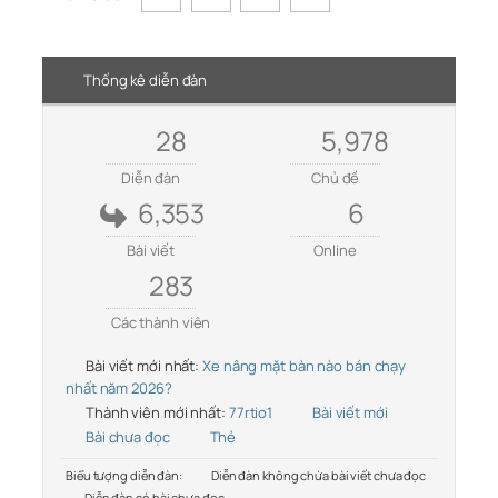
Thống kê diễn đàn
28
5,978
Diễn đàn
Chủ đề
6,353
6
Bài viết
Online
283
Các thành viên
Bài viết mới nhất:
Xe nâng mặt bàn nào bán chạy
nhất năm 2026?
Thành viên mới nhất:
77rtio1
Bài viết mới
Bài chưa đọc
Thẻ
Biểu tượng diễn đàn:
Diễn đàn không chứa bài viết chưa đọc
Diễn đàn có bài chưa đọc