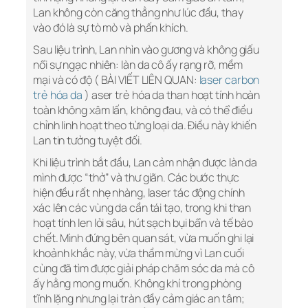
Lan không còn căng thẳng như lúc đầu, thay
vào đó là sự tò mò và phấn khích.
Sau liệu trình, Lan nhìn vào gương và không giấu
nổi sự ngạc nhiên: làn da cô ấy rạng rỡ, mềm
mại và có độ ( BÀI VIẾT LIÊN QUAN:
laser carbon
trẻ hóa da
) aser trẻ hóa da than hoạt tính hoàn
toàn không xâm lấn, không đau, và có thể điều
chỉnh linh hoạt theo từng loại da. Điều này khiến
Lan tin tưởng tuyệt đối.
Khi liệu trình bắt đầu, Lan cảm nhận được làn da
mình được “thở” và thư giãn. Các bước thực
hiện đều rất nhẹ nhàng, laser tác động chính
xác lên các vùng da cần tái tạo, trong khi than
hoạt tính len lỏi sâu, hút sạch bụi bẩn và tế bào
chết. Mình đứng bên quan sát, vừa muốn ghi lại
khoảnh khắc này, vừa thầm mừng vì Lan cuối
cùng đã tìm được giải pháp chăm sóc da mà cô
ấy hằng mong muốn. Không khí trong phòng
tĩnh lặng nhưng lại tràn đầy cảm giác an tâm;