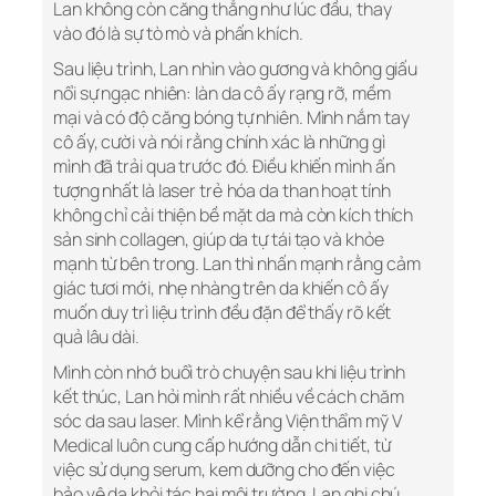
Lan không còn căng thẳng như lúc đầu, thay
vào đó là sự tò mò và phấn khích.
Sau liệu trình, Lan nhìn vào gương và không giấu
nổi sự ngạc nhiên: làn da cô ấy rạng rỡ, mềm
mại và có độ căng bóng tự nhiên. Mình nắm tay
cô ấy, cười và nói rằng chính xác là những gì
mình đã trải qua trước đó. Điều khiến mình ấn
tượng nhất là laser trẻ hóa da than hoạt tính
không chỉ cải thiện bề mặt da mà còn kích thích
sản sinh collagen, giúp da tự tái tạo và khỏe
mạnh từ bên trong. Lan thì nhấn mạnh rằng cảm
giác tươi mới, nhẹ nhàng trên da khiến cô ấy
muốn duy trì liệu trình đều đặn để thấy rõ kết
quả lâu dài.
Mình còn nhớ buổi trò chuyện sau khi liệu trình
kết thúc, Lan hỏi mình rất nhiều về cách chăm
sóc da sau laser. Mình kể rằng Viện thẩm mỹ V
Medical luôn cung cấp hướng dẫn chi tiết, từ
việc sử dụng serum, kem dưỡng cho đến việc
bảo vệ da khỏi tác hại môi trường. Lan ghi chú