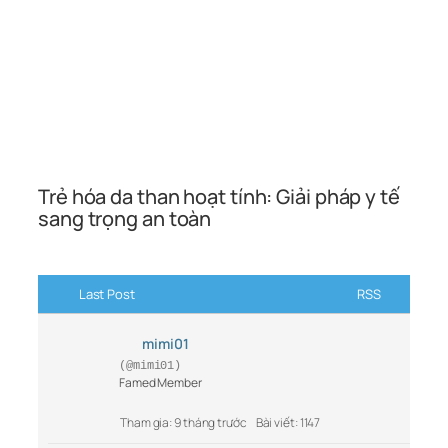
Trẻ hóa da than hoạt tính: Giải pháp y tế
sang trọng an toàn
Last Post
RSS
mimi01
(@mimi01)
Famed Member
Tham gia: 9 tháng trước
Bài viết: 1147