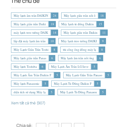
Thẻ chủ đề
Máy lạnh âm trần DAIKIN
24
Máy lạnh giấu trần nối ố
18
Máy lạnh giấu trần Daiki
18
Máy lạnh tủ đứng Daikin
15
máy lạnh treo tường DAIK
14
Máy lạnh giấu trần Daikin
11
lắp đặt máy lạnh âm trần
10
Máy lạnh treo tường DAIKI
9
Máy Lạnh Giấu Trần Toshi
8
thi công ống đồng máy lạ
8
Máy lạnh giấu trần Panas
6
Máy lạnh âm trần nối ống
6
Máy lạnh Toshiba
6
Máy Lạnh Âm Trần LG Inve
5
Máy Lạnh Âm Trần Daikin F
5
Máy Lạnh Giấu Trần Panaso
5
Máy lạnh Panasonic
5
Máy Lạnh Tủ Đứng Daikin F
5
diện tích sử dụng Máy lạ
5
Máy Lạnh Tủ Đứng Panason
5
Xem tất cả thẻ (907)
Chia sẻ: