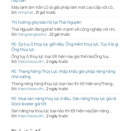
hấp dẫn
Máy lạnh âm trần LG là giải pháp làm mát cao cấp với cô…
Bởi
vinhphat
,
21 giờ trước
Thị trường giày bảo hộ tại Thái Nguyên
Thái Nguyên đang phát triển mạnh về công nghiệp với nhi…
Bởi
trangvangbaoho
,
22 giờ trước
RE: Ép tuy ô thủy lực gần đây, Ống mềm thuỷ lực, Tuy ô là gì,
Ống thủy lực
Ống tuy ô thủy lực loại tốt hiện nay giá thế nàoỐng tuy…
Bởi
thaontasieuthi
,
2 ngày trước
RE: Thang Nâng Thủy Lực nhập khẩu giải pháp nâng hàng
nhà xưởng
Thang nâng hàng thủy lực loại nào thì tốt hiện anyThang…
Bởi
thaontasieuthi
,
2 ngày trước
RE: Mua sàn nâng thủy lực ở đâu, Sàn nâng thủy lực giá rẻ,
Dock leveler giá tốt
Sàn nâng hạ thủy lực loại nào thì tốt hiện naySàn nâng …
Bởi
thaontasieuthi
,
2 ngày trước