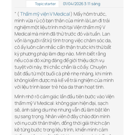
01/04/2026 3:11 sáng
Topic starter
” (
Thẩm mỹ viện V Medical
) Mấy hôm trước,
mình vừa rủ cô bạn thân của mình là Lan đi trải
nghiệm một liệu trình mới tại Viện thẩm mỹ V
Medical mà mình đã thử trước đó vài tuần. Lan
vốn là người rất kỹ tính trong việc chăm sóc da,
cô ấy luôn cân nhắc cẩn thận trước khi thử bất
kỳ phương pháp làm đẹp nào. Mình biết rằng
nếu có ai đó xứng đáng để giới thiệu dịch vụ
tuyệt vời này, thì chắc chắn là cô ấy. Chuyện
bắt đầu từ một buổi cà phê nhẹ nhàng, khi mình
không kiềm được mà kể về trải nghiệm của mình
với liệu trình laser trẻ hóa da than hoạt tính.
Mình nhớ rõ cảm giác lần đầu tiên bước vào Viện
thẩm mỹ V Medical: không gian hiện đại, sạch
sẽ, ánh sáng dịu nhẹ nhưng vẫn đủ làm bật lên
sự sang trọng. Nhân viên ở đây chào đón mình
với nụ cười thân thiện, đồng thời giải thích cặn
kẽ từng bước trong liệu trình, khiến mình cảm