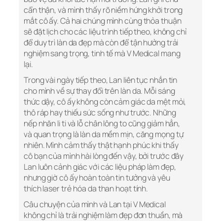
cẩn thận, và mình thấy rõ niềm hứng khởi trong
mắt cô ấy. Cả hai chúng mình cùng thỏa thuận
sẽ đặt lịch cho các liệu trình tiếp theo, không chỉ
để duy trì làn da đẹp mà còn để tận hưởng trải
nghiệm sang trọng, tinh tế mà V Medical mang
lại.
Trong vài ngày tiếp theo, Lan liên tục nhắn tin
cho mình về sự thay đổi trên làn da. Mỗi sáng
thức dậy, cô ấy không còn cảm giác da mệt mỏi,
thô ráp hay thiếu sức sống như trước. Những
nếp nhăn li ti và lỗ chân lông to cũng giảm hẳn,
và quan trọng là làn da mềm mịn, căng mọng tự
nhiên. Mình cảm thấy thật hạnh phúc khi thấy
cô bạn của mình hài lòng đến vậy, bởi trước đây
Lan luôn cảnh giác với các liệu pháp làm đẹp,
nhưng giờ cô ấy hoàn toàn tin tưởng và yêu
thích laser trẻ hóa da than hoạt tính.
Câu chuyện của mình và Lan tại V Medical
không chỉ là trải nghiệm làm đẹp đơn thuần, mà