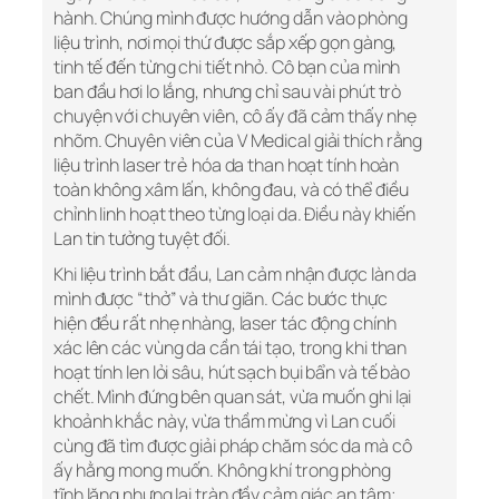
hành. Chúng mình được hướng dẫn vào phòng
liệu trình, nơi mọi thứ được sắp xếp gọn gàng,
tinh tế đến từng chi tiết nhỏ. Cô bạn của mình
ban đầu hơi lo lắng, nhưng chỉ sau vài phút trò
chuyện với chuyên viên, cô ấy đã cảm thấy nhẹ
nhõm. Chuyên viên của V Medical giải thích rằng
liệu trình laser trẻ hóa da than hoạt tính hoàn
toàn không xâm lấn, không đau, và có thể điều
chỉnh linh hoạt theo từng loại da. Điều này khiến
Lan tin tưởng tuyệt đối.
Khi liệu trình bắt đầu, Lan cảm nhận được làn da
mình được “thở” và thư giãn. Các bước thực
hiện đều rất nhẹ nhàng, laser tác động chính
xác lên các vùng da cần tái tạo, trong khi than
hoạt tính len lỏi sâu, hút sạch bụi bẩn và tế bào
chết. Mình đứng bên quan sát, vừa muốn ghi lại
khoảnh khắc này, vừa thầm mừng vì Lan cuối
cùng đã tìm được giải pháp chăm sóc da mà cô
ấy hằng mong muốn. Không khí trong phòng
tĩnh lặng nhưng lại tràn đầy cảm giác an tâm;