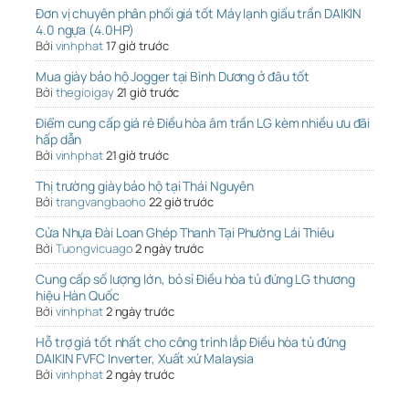
Đơn vị chuyên phân phối giá tốt Máy lạnh giấu trần DAIKIN
4.0 ngựa (4.0HP)
Bởi
vinhphat
17 giờ trước
Mua giày bảo hộ Jogger tại Bình Dương ở đâu tốt
Bởi
thegioigay
21 giờ trước
Điểm cung cấp giá rẻ Điều hòa âm trần LG kèm nhiều ưu đãi
hấp dẫn
Bởi
vinhphat
21 giờ trước
Thị trường giày bảo hộ tại Thái Nguyên
Bởi
trangvangbaoho
22 giờ trước
Cửa Nhựa Đài Loan Ghép Thanh Tại Phường Lái Thiêu
Bởi
Tuongvicuago
2 ngày trước
Cung cấp số lượng lớn, bỏ sỉ Điều hòa tủ đứng LG thương
hiệu Hàn Quốc
Bởi
vinhphat
2 ngày trước
Hỗ trợ giá tốt nhất cho công trình lắp Điều hòa tủ đứng
DAIKIN FVFC Inverter, Xuất xứ Malaysia
Bởi
vinhphat
2 ngày trước